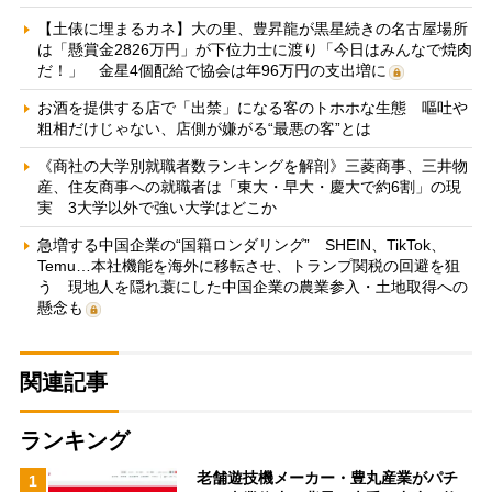
【土俵に埋まるカネ】大の里、豊昇龍が黒星続きの名古屋場所
は「懸賞金2826万円」が下位力士に渡り「今日はみんなで焼肉
だ！」 金星4個配給で協会は年96万円の支出増に
お酒を提供する店で「出禁」になる客のトホホな生態 嘔吐や
粗相だけじゃない、店側が嫌がる“最悪の客”とは
《商社の大学別就職者数ランキングを解剖》三菱商事、三井物
産、住友商事への就職者は「東大・早大・慶大で約6割」の現
実 3大学以外で強い大学はどこか
急増する中国企業の“国籍ロンダリング” SHEIN、TikTok、
Temu…本社機能を海外に移転させ、トランプ関税の回避を狙
う 現地人を隠れ蓑にした中国企業の農業参入・土地取得への
懸念も
関連記事
ランキング
老舗遊技機メーカー・豊丸産業がパチ
1