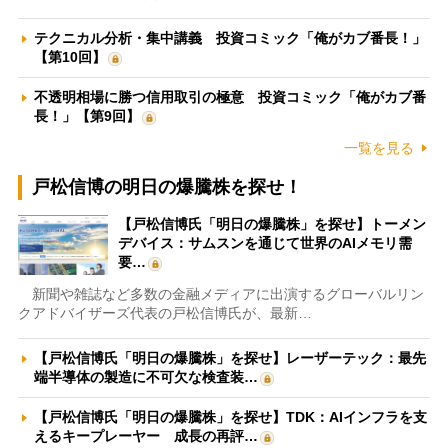
テクニカル分析・集中講義 投資コミック「俺がカブ番長！」
【第10回】
不透明相場に勝つ信用取引の極意 投資コミック「俺がカブ番
長！」【第9回】
一覧を見る
戸松信博の明日の爆騰株を探せ！
【戸松信博氏「明日の爆騰株」を探せ】トーメン
デバイス：サムスンを通じて世界のAIメモリ需
要…
新聞や雑誌など多数の金融メディアに出演するグローバルリン
クアドバイザーズ代表の戸松信博氏が、最新…
【戸松信博氏「明日の爆騰株」を探せ】レーザーテック：最先
端半導体の製造に不可欠な検査装…
【戸松信博氏「明日の爆騰株」を探せ】TDK：AIインフラを支
えるキープレーヤー 成長の再評…