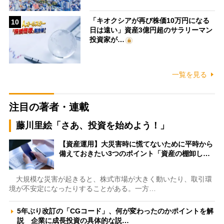
「キオクシアが再び株価10万円になる
10
日は遠い」資産3億円超のサラリーマン
投資家が…
一覧を見る
注目の著者・連載
藤川里絵「さあ、投資を始めよう！」
【資産運用】大災害時に慌てないために平時から
備えておきたい3つのポイント「資産の棚卸し…
大規模な災害が起きると、株式市場が大きく動いたり、取引環
境が不安定になったりすることがある。一方…
5年ぶり改訂の「CGコード」、何が変わったのかポイントを解
説 企業に成長投資の具体的な説…