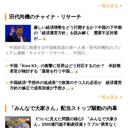
一覧を見る
田代尚機のチャイナ・リサーチ
厳しい経済情勢をどう打開するか？中国の下半期
の「経済運営方針」を読み解く 需要不足対策
が…
中国経済に精通する中国株投資の第一人者・田代尚機氏のプレ
ミアム連載「チャイナ・リサーチ」。中国の…
中国「Kimi K3」の衝撃に世界はどう対応するのか？ 米財務
長官が検討する「蒸留を行う中国…
中国経済“予想外の低成長”で政策のテコ入れ必至か 経済運営
方針の修正で成長加速が予想さ…
一覧を見る
「みんなで大家さん」配当ストップ騒動の内幕
《ついに見えた問題の核心》「みんなで大家さ
ん」2000億円超不動産投資トラブル“異常なく