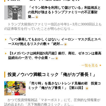
「イラン戦争を利用して儲けている」利益相反と
の批判が強まるトランプファミリーの不正蓄財
疑…
トランプ大統領のファミリー信託が今年1～3月に3000回以上も
の証券取引を行っていたことが明らかになり…
「いつ暴発してもおかしくはない」イーロン・マスク氏とスペ
ースXが抱えるリスクの数々「絶対…
【3メガバンクは純利益5兆円超】銀行、商社、ゼネコンは最高
益続出の一方で、中小企業・…
一覧を見る
投資ノウハウ満載コミック「俺がカブ番長！」
「売り時」を逃さないトレンド見極め術 投資コ
ミック「俺がカブ番長！」【第11回】
かつて投資情報雑誌「マネーポスト」にて、圧倒的な情報量が
詰め込まれた「天下無敵の株コミック」とし…