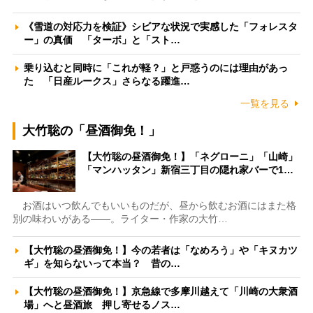
《雪道の対応力を検証》シビアな状況で実感した「フォレスタ
ー」の真価 「ターボ」と「スト…
乗り込むと同時に「これが軽？」と戸惑うのには理由があっ
た 「日産ルークス」さらなる躍進…
一覧を見る
大竹聡の「昼酒御免！」
【大竹聡の昼酒御免！】「ネグローニ」「山崎」
「マンハッタン」新宿三丁目の隠れ家バーで1…
お酒はいつ飲んでもいいものだが、昼から飲むお酒にはまた格
別の味わいがある――。ライター・作家の大竹…
【大竹聡の昼酒御免！】今の若者は「なめろう」や「キヌカツ
ギ」を知らないって本当？ 昔の…
【大竹聡の昼酒御免！】京急線で多摩川越えて「川崎の大衆酒
場」へと昼酒旅 押し寄せるノス…