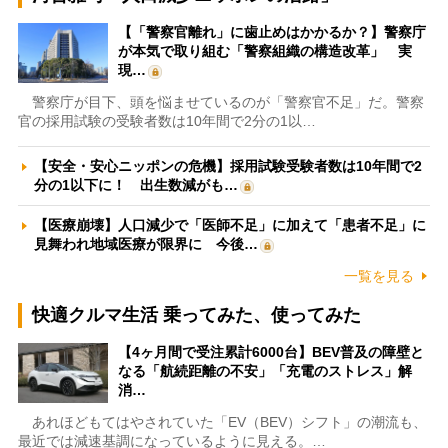
【「警察官離れ」に歯止めはかかるか？】警察庁
が本気で取り組む「警察組織の構造改革」 実
現…
警察庁が目下、頭を悩ませているのが「警察官不足」だ。警察
官の採用試験の受験者数は10年間で2分の1以…
【安全・安心ニッポンの危機】採用試験受験者数は10年間で2
分の1以下に！ 出生数減がも…
【医療崩壊】人口減少で「医師不足」に加えて「患者不足」に
見舞われ地域医療が限界に 今後…
一覧を見る
快適クルマ生活 乗ってみた、使ってみた
【4ヶ月間で受注累計6000台】BEV普及の障壁と
なる「航続距離の不安」「充電のストレス」解
消…
あれほどもてはやされていた「EV（BEV）シフト」の潮流も、
最近では減速基調になっているように見える。…