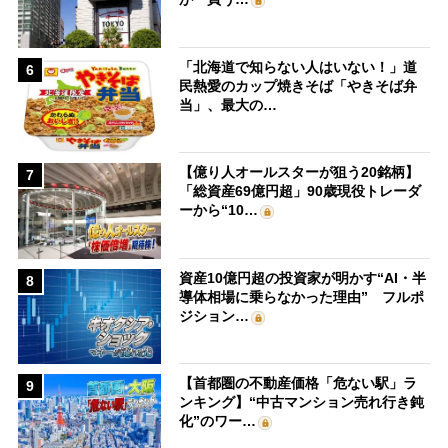
「北海道で知らない人はいない！」道
6
民熱愛のカップ焼きそば「やきそば弁
当」、最大の…
【億り人オールスターが狙う20銘柄】
7
「総資産69億円超」90歳現役トレーダ
ーから“10…
資産10億円超の投資家が明かす“AI・半
8
導体相場に乗らなかった理由” フルポ
ジション…
【首都圏の不動産価格「危ない駅」ラ
9
ンキング】“中古マンション売れ行き鈍
化”のワー…