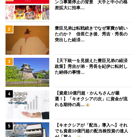
ンコ事業停止の背景 大手と中小の格
差拡大に拍車…
豊臣兄弟は転戦続きでなぜ軍費が続い
2
たのか？ 信長亡き後、秀吉・秀長の
突出した経済…
【天下統一を見据えた豊臣兄弟の経済
3
政策】秀吉が弟・秀長を紀伊に転封し
た納得の事情…
【資産10億円超・かんちさんが厳
4
選！】「キオクシアの次」に資金が流
れる期待の高…
【キオクシアが「配当」導入へ】それ
5
でも資産10億円超の配当株投資の達人
が「買う…