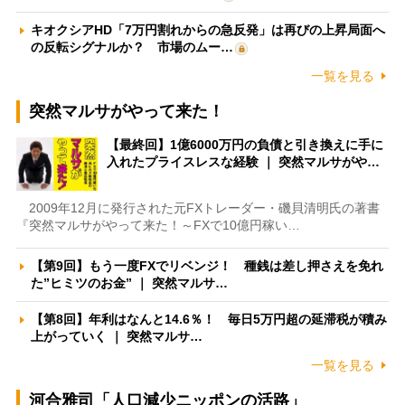
キオクシアHD「7万円割れからの急反発」は再びの上昇局面へ
の反転シグナルか？ 市場のムー…
一覧を見る
突然マルサがやって来た！
【最終回】1億6000万円の負債と引き換えに手に
入れたプライスレスな経験 ｜ 突然マルサがや…
2009年12月に発行された元FXトレーダー・磯貝清明氏の著書
『突然マルサがやって来た！～FXで10億円稼い…
【第9回】もう一度FXでリベンジ！ 種銭は差し押さえを免れ
た”ヒミツのお金” ｜ 突然マルサ…
【第8回】年利はなんと14.6％！ 毎日5万円超の延滞税が積み
上がっていく ｜ 突然マルサ…
一覧を見る
河合雅司「人口減少ニッポンの活路」