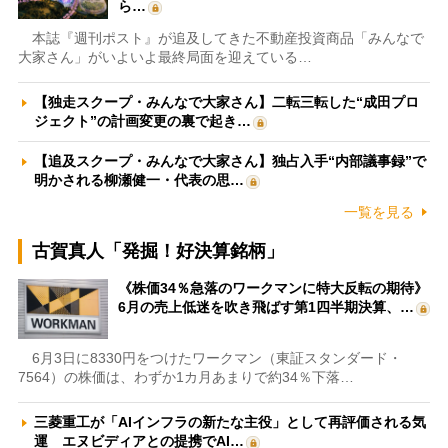
ら…
本誌『週刊ポスト』が追及してきた不動産投資商品「みんなで
大家さん」がいよいよ最終局面を迎えている…
【独走スクープ・みんなで大家さん】二転三転した“成田プロ
ジェクト”の計画変更の裏で起き…
【追及スクープ・みんなで大家さん】独占入手“内部議事録”で
明かされる柳瀬健一・代表の思…
一覧を見る
古賀真人「発掘！好決算銘柄」
《株価34％急落のワークマンに特大反転の期待》
6月の売上低迷を吹き飛ばす第1四半期決算、…
6月3日に8330円をつけたワークマン（東証スタンダード・
7564）の株価は、わずか1カ月あまりで約34％下落…
三菱重工が「AIインフラの新たな主役」として再評価される気
運 エヌビディアとの提携でAI…