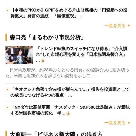
【令和のPKOか】GPIFをめぐる片山財務相の「円資産への投
資拡大」発言の波紋 「国債重視」…
一覧を見る
森口亮「まるわかり市況分析」
「トレンド転換のスイッチになり得る」“介入慣
れ”した市場心理を変える「日米協調為替介入」
…
日米両政府が、約28年ぶりとなる円買いの協調介入に踏み切っ
た。米国も追加介入を辞さない姿勢を示して…
「キオクシア急落で含み損が膨らんで…」損失を投資家として
の成長につなげる4つの視点 …
「NYダウは高値更新、ナスダック・S&P500は足踏み」が意味
する米国株市場の変化 半…
一覧を見る
大前研一「ビジネス新大陸」の歩き方