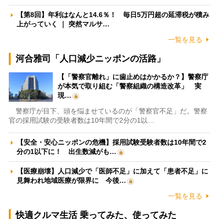
【第8回】年利はなんと14.6％！ 毎日5万円超の延滞税が積み
上がっていく ｜ 突然マルサ…
一覧を見る
河合雅司「人口減少ニッポンの活路」
【「警察官離れ」に歯止めはかかるか？】警察庁
が本気で取り組む「警察組織の構造改革」 実
現…
警察庁が目下、頭を悩ませているのが「警察官不足」だ。警察
官の採用試験の受験者数は10年間で2分の1以…
【安全・安心ニッポンの危機】採用試験受験者数は10年間で2
分の1以下に！ 出生数減がも…
【医療崩壊】人口減少で「医師不足」に加えて「患者不足」に
見舞われ地域医療が限界に 今後…
一覧を見る
快適クルマ生活 乗ってみた、使ってみた