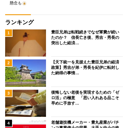
懸念も
ランキング
豊臣兄弟は転戦続きでなぜ軍費が続い
1
たのか？ 信長亡き後、秀吉・秀長の
突出した経済…
【天下統一を見据えた豊臣兄弟の経済
2
政策】秀吉が弟・秀長を紀伊に転封し
た納得の事情…
後悔しない老後を実現するための「ゼ
3
ロ活」の極意 「思い入れある品こそ
早めに手放す…
老舗遊技機メーカー・豊丸産業がパチ
4
ンコ事業停止の背景 大手と中小の格