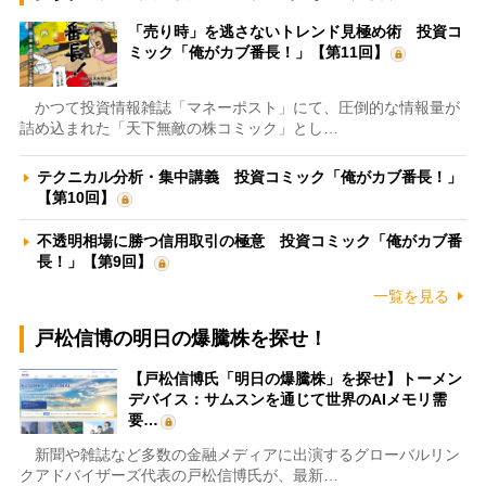
「売り時」を逃さないトレンド見極め術 投資コ
ミック「俺がカブ番長！」【第11回】
かつて投資情報雑誌「マネーポスト」にて、圧倒的な情報量が
詰め込まれた「天下無敵の株コミック」とし…
テクニカル分析・集中講義 投資コミック「俺がカブ番長！」
【第10回】
不透明相場に勝つ信用取引の極意 投資コミック「俺がカブ番
長！」【第9回】
一覧を見る
戸松信博の明日の爆騰株を探せ！
【戸松信博氏「明日の爆騰株」を探せ】トーメン
デバイス：サムスンを通じて世界のAIメモリ需
要…
新聞や雑誌など多数の金融メディアに出演するグローバルリン
クアドバイザーズ代表の戸松信博氏が、最新…