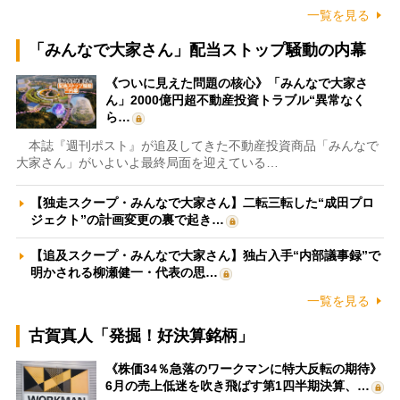
一覧を見る
「みんなで大家さん」配当ストップ騒動の内幕
《ついに見えた問題の核心》「みんなで大家さ
ん」2000億円超不動産投資トラブル“異常なく
ら…
本誌『週刊ポスト』が追及してきた不動産投資商品「みんなで
大家さん」がいよいよ最終局面を迎えている…
【独走スクープ・みんなで大家さん】二転三転した“成田プロ
ジェクト”の計画変更の裏で起き…
【追及スクープ・みんなで大家さん】独占入手“内部議事録”で
明かされる柳瀬健一・代表の思…
一覧を見る
古賀真人「発掘！好決算銘柄」
《株価34％急落のワークマンに特大反転の期待》
6月の売上低迷を吹き飛ばす第1四半期決算、…