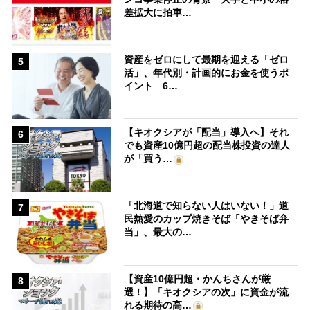
差拡大に拍車…
資産をゼロにして最期を迎える「ゼロ
5
活」、年代別・計画的にお金を使うポ
イント 6…
【キオクシアが「配当」導入へ】それ
6
でも資産10億円超の配当株投資の達人
が「買う…
「北海道で知らない人はいない！」道
7
民熱愛のカップ焼きそば「やきそば弁
当」、最大の…
【資産10億円超・かんちさんが厳
8
選！】「キオクシアの次」に資金が流
れる期待の高…