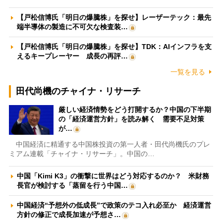
【戸松信博氏「明日の爆騰株」を探せ】レーザーテック：最先
端半導体の製造に不可欠な検査装…
【戸松信博氏「明日の爆騰株」を探せ】TDK：AIインフラを支
えるキープレーヤー 成長の再評…
一覧を見る
田代尚機のチャイナ・リサーチ
厳しい経済情勢をどう打開するか？中国の下半期
の「経済運営方針」を読み解く 需要不足対策
が…
中国経済に精通する中国株投資の第一人者・田代尚機氏のプレ
ミアム連載「チャイナ・リサーチ」。中国の…
中国「Kimi K3」の衝撃に世界はどう対応するのか？ 米財務
長官が検討する「蒸留を行う中国…
中国経済“予想外の低成長”で政策のテコ入れ必至か 経済運営
方針の修正で成長加速が予想さ…