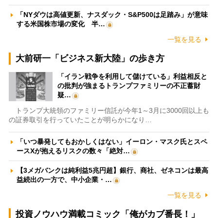
「NYダウは高値更新、ナスダック・S&P500は足踏み」が意味
する米国株市場の変化 半…
一覧を見る
大前研一「ビジネス新大陸」の歩き方
「イラン戦争を利用して儲けている」利益相反と
の批判が強まるトランプファミリーの不正蓄財
疑…
トランプ大統領のファミリー信託が今年1～3月に3000回以上も
の証券取引を行っていたことが明らかになり…
「いつ暴発してもおかしくはない」イーロン・マスク氏とスペ
ースXが抱えるリスクの数々「絶対…
【3メガバンクは純利益5兆円超】銀行、商社、ゼネコンは最高
益続出の一方で、中小企業・…
一覧を見る
投資ノウハウ満載コミック「俺がカブ番長！」