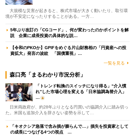
大規模な災害が起きると、株式市場が大きく動いたり、取引環
境が不安定になったりすることがある。一方…
5年ぶり改訂の「CGコード」、何が変わったのかポイントを解
説 企業に成長投資の具体的な説…
【令和のPKOか】GPIFをめぐる片山財務相の「円資産への投
資拡大」発言の波紋 「国債重視」…
一覧を見る
森口亮「まるわかり市況分析」
「トレンド転換のスイッチになり得る」“介入慣
れ”した市場心理を変える「日米協調為替介入」
…
日米両政府が、約28年ぶりとなる円買いの協調介入に踏み切っ
た。米国も追加介入を辞さない姿勢を示して…
「キオクシア急落で含み損が膨らんで…」損失を投資家として
の成長につなげる4つの視点 …