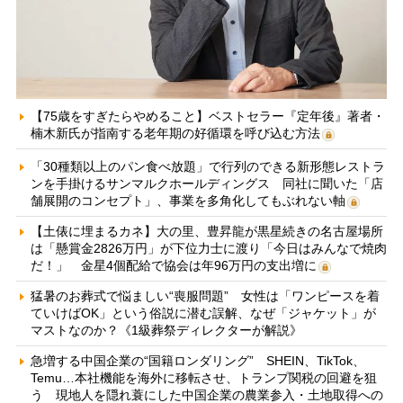
【75歳をすぎたらやめること】ベストセラー『定年後』著者・
楠木新氏が指南する老年期の好循環を呼び込む方法
「30種類以上のパン食べ放題」で行列のできる新形態レストラ
ンを手掛けるサンマルクホールディングス 同社に聞いた「店
舗展開のコンセプト」、事業を多角化してもぶれない軸
【土俵に埋まるカネ】大の里、豊昇龍が黒星続きの名古屋場所
は「懸賞金2826万円」が下位力士に渡り「今日はみんなで焼肉
だ！」 金星4個配給で協会は年96万円の支出増に
猛暑のお葬式で悩ましい“喪服問題” 女性は「ワンピースを着
ていけばOK」という俗説に潜む誤解、なぜ「ジャケット」が
マストなのか？《1級葬祭ディレクターが解説》
急増する中国企業の“国籍ロンダリング” SHEIN、TikTok、
Temu…本社機能を海外に移転させ、トランプ関税の回避を狙
う 現地人を隠れ蓑にした中国企業の農業参入・土地取得への