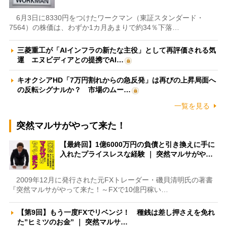
6月3日に8330円をつけたワークマン（東証スタンダード・
7564）の株価は、わずか1カ月あまりで約34％下落…
三菱重工が「AIインフラの新たな主役」として再評価される気
運 エヌビディアとの提携でAI…
キオクシアHD「7万円割れからの急反発」は再びの上昇局面へ
の反転シグナルか？ 市場のムー…
一覧を見る
突然マルサがやって来た！
【最終回】1億6000万円の負債と引き換えに手に
入れたプライスレスな経験 ｜ 突然マルサがや…
2009年12月に発行された元FXトレーダー・磯貝清明氏の著書
『突然マルサがやって来た！～FXで10億円稼い…
【第9回】もう一度FXでリベンジ！ 種銭は差し押さえを免れ
た”ヒミツのお金” ｜ 突然マルサ…