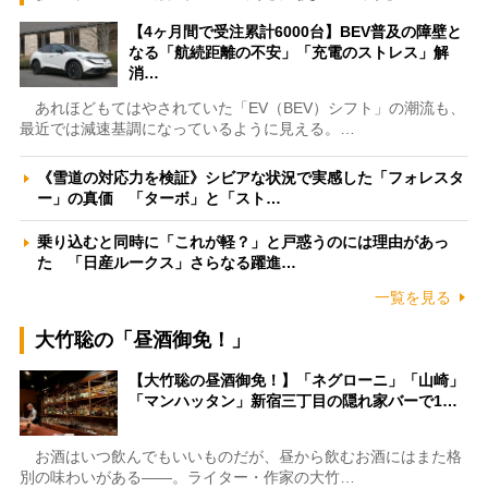
【4ヶ月間で受注累計6000台】BEV普及の障壁と
なる「航続距離の不安」「充電のストレス」解
消…
あれほどもてはやされていた「EV（BEV）シフト」の潮流も、
最近では減速基調になっているように見える。…
《雪道の対応力を検証》シビアな状況で実感した「フォレスタ
ー」の真価 「ターボ」と「スト…
乗り込むと同時に「これが軽？」と戸惑うのには理由があっ
た 「日産ルークス」さらなる躍進…
一覧を見る
大竹聡の「昼酒御免！」
【大竹聡の昼酒御免！】「ネグローニ」「山崎」
「マンハッタン」新宿三丁目の隠れ家バーで1…
お酒はいつ飲んでもいいものだが、昼から飲むお酒にはまた格
別の味わいがある――。ライター・作家の大竹…