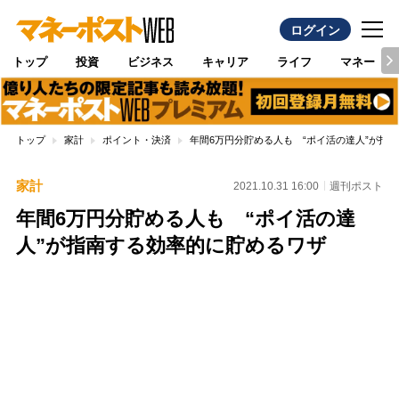
ログイン
トップ
投資
ビジネス
キャリア
ライフ
マネー
トップ
家計
ポイント・決済
年間6万円分貯める人も “ポイ活の達人”が指
家計
2021.10.31 16:00
週刊ポスト
年間6万円分貯める人も “ポイ活の達
人”が指南する効率的に貯めるワザ
Loaded
:
87.48%
/
Unmute