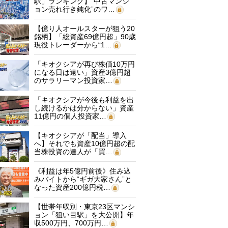
駅」ランキング】“中古マンシ
ョン売れ行き鈍化”のワ…
【億り人オールスターが狙う20
銘柄】「総資産69億円超」90歳
現役トレーダーから“1…
「キオクシアが再び株価10万円
になる日は遠い」資産3億円超
のサラリーマン投資家…
「キオクシアが今後も利益を出
し続けるかは分からない」資産
11億円の個人投資家…
【キオクシアが「配当」導入
へ】それでも資産10億円超の配
当株投資の達人が「買…
《利益は年5億円前後》住み込
みバイトから“ギガ大家さん”と
なった資産200億円税…
【世帯年収別・東京23区マンシ
ョン「狙い目駅」を大公開】年
収500万円、700万円…