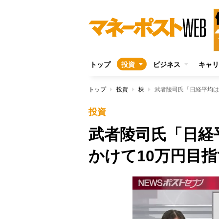
トップ
投資
ビジネス
キャリ
トップ
投資
株
武者陵司氏「日経平均は
投資
武者陵司氏「日経
かけて10万円目