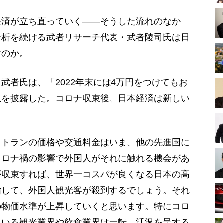
済が立ち直っていく――そうした流れのなか
分析を続ける武者リサーチ代表・武者陵司氏は日
すのか。
者氏は、「2022年末には4万円をつけてもお
想を披露した。コロナ収束後、日本経済は新しい
ストランの価格や交通料金はいま、他の先進国に
コロナ禍の影響で外国人がそれに触れる機会があ
が収束すれば、世界一コスパが良くなる日本の高
指して、外国人観光客が殺到するでしょう。それ
の物価水準が上昇していくと思います。特にコロ
ている観光業界や飲食業界は一転、活況を呈する