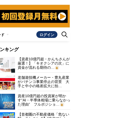
ンド
ログイン
ンキング
【資産10億円超・かんちさんが
厳選！】「キオクシアの次」に
資金が流れる期待の…
老舗遊技機メーカー・豊丸産業
がパチンコ事業停止の背景 大
手と中小の格差拡大に拍…
資産10億円超の投資家が明か
す“AI・半導体相場に乗らなかっ
た理由” フルポジショ…
【首都圏の不動産価格「危ない