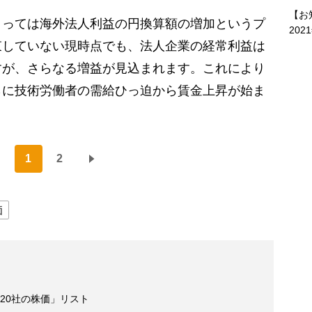
【お
っては海外法人利益の円換算額の増加というプ
202
束していない現時点でも、法人企業の経常利益は
すが、さらなる増益が見込まれます。これにより
らに技術労働者の需給ひっ迫から賃金上昇が始ま
1
2
価
20社の株価」リスト