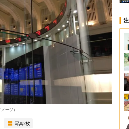
注
イメージ）
写真2枚