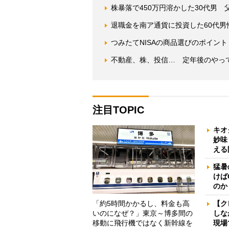
株暴落で450万円溶かした30代男
退職金を南ア通貨に投資した60代
つみたてNISAの商品選びのポイント
不動産、株、投信… 定年後のやっ
注目TOPIC
キオ
妙味
える
猛暑
けば
のか
「約5時間かかるし、料金も高
【ク
いのになぜ？」東京～博多間の
しな
移動に飛行機ではなく新幹線を
現場