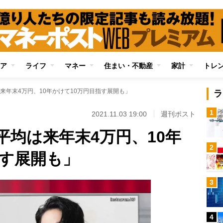
ア
ライフ
マネー
住まい・不動産
家計
トレ
来年末4万円、10年かけて10万円目指す展開も」
ラ
1
2021.11.03 19:00
週刊ポスト
平均は来年末4万円、10年
2
指す展開も」
3
4