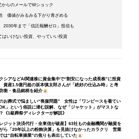
 父からのメールでWショック
男性 価値がみるみる下がり青ざめる
 2030年まで「信託報酬ゼロ」投信も
てはいけない投資、やっていい投資
クシアなどAI関連株に資金集中で“割安になった成長株”に投資
 資産1.5億円超の坂本慎太郎さんが「絶好の仕込み時」と考
防衛・食品銘柄を紹介
のお葬式で悩ましい“喪服問題” 女性は「ワンピースを着てい
OK」という俗説に潜む誤解、なぜ「ジャケット」がマストな
？《1級葬祭ディレクターが解説》
レジット決済代行・全東信が破産】63社もの金融機関が融資を
がら「20年以上の粉飾決算」を見抜けなかったカラクリ 営業
では“自転車操業”の焦りも表出していた