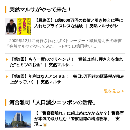
突然マルサがやって来た！
【最終回】1億6000万円の負債と引き換えに手に
入れたプライスレスな経験 ｜ 突然マルサがや…
2009年12月に発行された元FXトレーダー・磯貝清明氏の著書
『突然マルサがやって来た！～FXで10億円稼い…
【第9回】もう一度FXでリベンジ！ 種銭は差し押さえを免れ
た”ヒミツのお金” ｜ 突然マルサ…
【第8回】年利はなんと14.6％！ 毎日5万円超の延滞税が積み
上がっていく ｜ 突然マルサ…
一覧を見る
河合雅司「人口減少ニッポンの活路」
【「警察官離れ」に歯止めはかかるか？】警察庁
が本気で取り組む「警察組織の構造改革」 実
現…