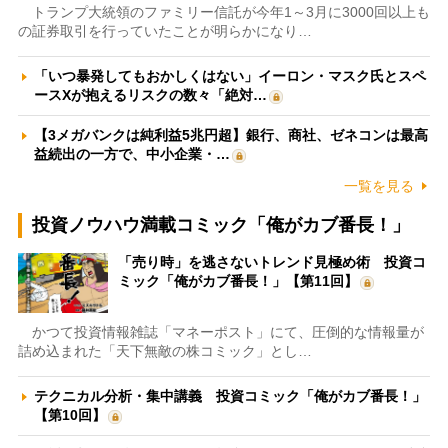
トランプ大統領のファミリー信託が今年1～3月に3000回以上も
の証券取引を行っていたことが明らかになり…
「いつ暴発してもおかしくはない」イーロン・マスク氏とスペ
ースXが抱えるリスクの数々「絶対…
【3メガバンクは純利益5兆円超】銀行、商社、ゼネコンは最高
益続出の一方で、中小企業・…
一覧を見る
投資ノウハウ満載コミック「俺がカブ番長！」
「売り時」を逃さないトレンド見極め術 投資コ
ミック「俺がカブ番長！」【第11回】
かつて投資情報雑誌「マネーポスト」にて、圧倒的な情報量が
詰め込まれた「天下無敵の株コミック」とし…
テクニカル分析・集中講義 投資コミック「俺がカブ番長！」
【第10回】