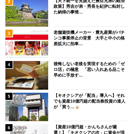
【天下統一を見据えた豊臣兄弟の経済
2
政策】秀吉が弟・秀長を紀伊に転封し
た納得の事情…
老舗遊技機メーカー・豊丸産業がパチ
3
ンコ事業停止の背景 大手と中小の格
差拡大に拍車…
後悔しない老後を実現するための「ゼ
4
ロ活」の極意 「思い入れある品こそ
早めに手放す…
【キオクシアが「配当」導入へ】それ
5
でも資産10億円超の配当株投資の達人
が「買う…
【資産10億円超・かんちさんが厳
6
選！】「キオクシアの次」に資金が流