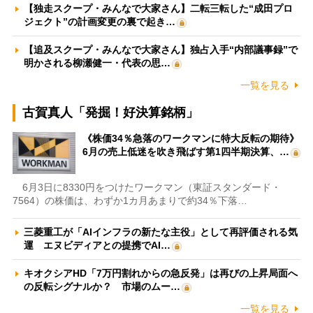
【独走スクープ・みんなで大家さん】二転三転した“成田プロ
ジェクト”の計画変更の裏で起き…
【追及スクープ・みんなで大家さん】独占入手“内部議事録”で
明かされる柳瀬健一・代表の思…
一覧を見る
古賀真人「発掘！好決算銘柄」
《株価34％急落のワークマンに特大反転の期待》
6月の売上低迷を吹き飛ばす第1四半期決算、…
6月3日に8330円をつけたワークマン（東証スタンダード・
7564）の株価は、わずか1カ月あまりで約34％下落…
三菱重工が「AIインフラの新たな主役」として再評価される気
運 エヌビディアとの提携でAI…
キオクシアHD「7万円割れからの急反発」は再びの上昇局面へ
の反転シグナルか？ 市場のムー…
一覧を見る