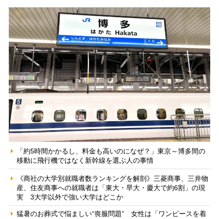
「約5時間かかるし、料金も高いのになぜ？」東京～博多間の
移動に飛行機ではなく新幹線を選ぶ人の事情
《商社の大学別就職者数ランキングを解剖》三菱商事、三井物
産、住友商事への就職者は「東大・早大・慶大で約6割」の現
実 3大学以外で強い大学はどこか
猛暑のお葬式で悩ましい“喪服問題” 女性は「ワンピースを着