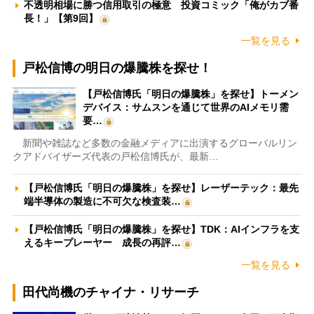
不透明相場に勝つ信用取引の極意 投資コミック「俺がカブ番
長！」【第9回】
一覧を見る
戸松信博の明日の爆騰株を探せ！
【戸松信博氏「明日の爆騰株」を探せ】トーメン
デバイス：サムスンを通じて世界のAIメモリ需
要…
新聞や雑誌など多数の金融メディアに出演するグローバルリン
クアドバイザーズ代表の戸松信博氏が、最新…
【戸松信博氏「明日の爆騰株」を探せ】レーザーテック：最先
端半導体の製造に不可欠な検査装…
【戸松信博氏「明日の爆騰株」を探せ】TDK：AIインフラを支
えるキープレーヤー 成長の再評…
一覧を見る
田代尚機のチャイナ・リサーチ