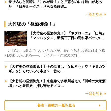
乗り込むと同時に「これが軽？」と戸惑うのには理由があっ
た 「日産ルークス」さらなる躍進…
一覧を見る
大竹聡の「昼酒御免！」
【大竹聡の昼酒御免！】「ネグローニ」「山崎」
「マンハッタン」新宿三丁目の隠れ家バーで1…
お酒はいつ飲んでもいいものだが、昼から飲むお酒にはまた格
別の味わいがある――。ライター・作家の大竹…
【大竹聡の昼酒御免！】今の若者は「なめろう」や「キヌカツ
ギ」を知らないって本当？ 昔の…
【大竹聡の昼酒御免！】京急線で多摩川越えて「川崎の大衆酒
場」へと昼酒旅 押し寄せるノス…
一覧を見る
著者・連載の一覧を見る