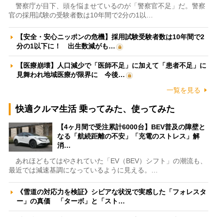
警察庁が目下、頭を悩ませているのが「警察官不足」だ。警察
官の採用試験の受験者数は10年間で2分の1以…
【安全・安心ニッポンの危機】採用試験受験者数は10年間で2
分の1以下に！ 出生数減がも…
【医療崩壊】人口減少で「医師不足」に加えて「患者不足」に
見舞われ地域医療が限界に 今後…
一覧を見る
快適クルマ生活 乗ってみた、使ってみた
【4ヶ月間で受注累計6000台】BEV普及の障壁と
なる「航続距離の不安」「充電のストレス」解
消…
あれほどもてはやされていた「EV（BEV）シフト」の潮流も、
最近では減速基調になっているように見える。…
《雪道の対応力を検証》シビアな状況で実感した「フォレスタ
ー」の真価 「ターボ」と「スト…