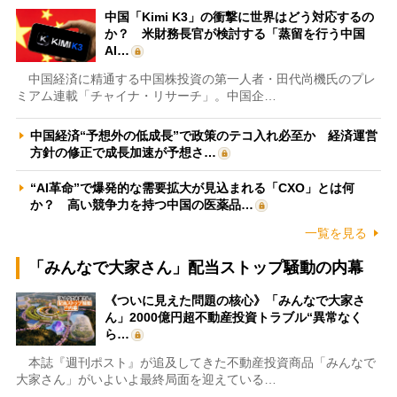
中国「Kimi K3」の衝撃に世界はどう対応するの
か？ 米財務長官が検討する「蒸留を行う中国
AI…
中国経済に精通する中国株投資の第一人者・田代尚機氏のプレ
ミアム連載「チャイナ・リサーチ」。中国企…
中国経済“予想外の低成長”で政策のテコ入れ必至か 経済運営
方針の修正で成長加速が予想さ…
“AI革命”で爆発的な需要拡大が見込まれる「CXO」とは何
か？ 高い競争力を持つ中国の医薬品…
一覧を見る
「みんなで大家さん」配当ストップ騒動の内幕
《ついに見えた問題の核心》「みんなで大家さ
ん」2000億円超不動産投資トラブル“異常なく
ら…
本誌『週刊ポスト』が追及してきた不動産投資商品「みんなで
大家さん」がいよいよ最終局面を迎えている…