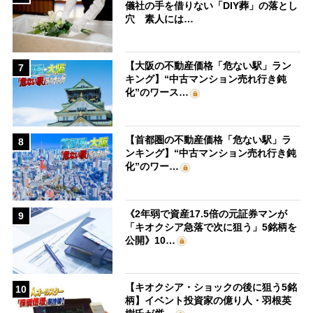
儀社の手を借りない「DIY葬」の落とし
穴 素人には…
【大阪の不動産価格「危ない駅」ラン
7
キング】“中古マンション売れ行き鈍
化”のワース…
【首都圏の不動産価格「危ない駅」ラ
8
ンキング】“中古マンション売れ行き鈍
化”のワー…
《2年弱で資産17.5倍の元証券マンが
9
「キオクシア急落で次に狙う」5銘柄を
公開》10…
【キオクシア・ショックの後に狙う5銘
10
柄】イベント投資家の億り人・羽根英