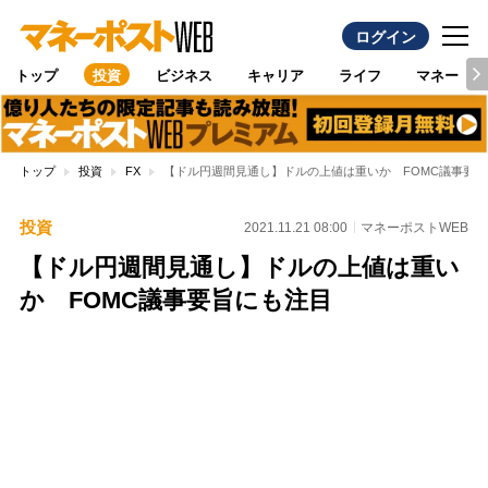
ログイン
トップ
投資
ビジネス
キャリア
ライフ
マネー
トップ
投資
FX
【ドル円週間見通し】ドルの上値は重いか FOMC議事要
投資
2021.11.21 08:00
マネーポストWEB
【ドル円週間見通し】ドルの上値は重い
か FOMC議事要旨にも注目
Loaded
:
100.00%
/
Unmute