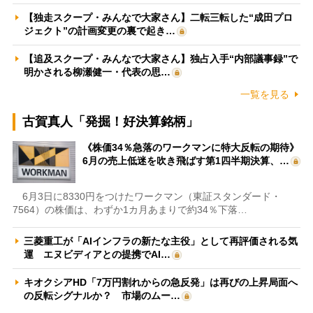
【独走スクープ・みんなで大家さん】二転三転した“成田プロ
ジェクト”の計画変更の裏で起き…
【追及スクープ・みんなで大家さん】独占入手“内部議事録”で
明かされる柳瀬健一・代表の思…
一覧を見る
古賀真人「発掘！好決算銘柄」
《株価34％急落のワークマンに特大反転の期待》
6月の売上低迷を吹き飛ばす第1四半期決算、…
6月3日に8330円をつけたワークマン（東証スタンダード・
7564）の株価は、わずか1カ月あまりで約34％下落…
三菱重工が「AIインフラの新たな主役」として再評価される気
運 エヌビディアとの提携でAI…
キオクシアHD「7万円割れからの急反発」は再びの上昇局面へ
の反転シグナルか？ 市場のムー…