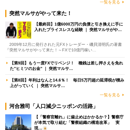
一覧を見る
突然マルサがやって来た！
【最終回】1億6000万円の負債と引き換えに手に
入れたプライスレスな経験 ｜ 突然マルサがや…
2009年12月に発行された元FXトレーダー・磯貝清明氏の著書
『突然マルサがやって来た！～FXで10億円稼い…
【第9回】もう一度FXでリベンジ！ 種銭は差し押さえを免れ
た”ヒミツのお金” ｜ 突然マルサ…
【第8回】年利はなんと14.6％！ 毎日5万円超の延滞税が積み
上がっていく ｜ 突然マルサ…
一覧を見る
河合雅司「人口減少ニッポンの活路」
【「警察官離れ」に歯止めはかかるか？】警察庁
が本気で取り組む「警察組織の構造改革」 実
現…