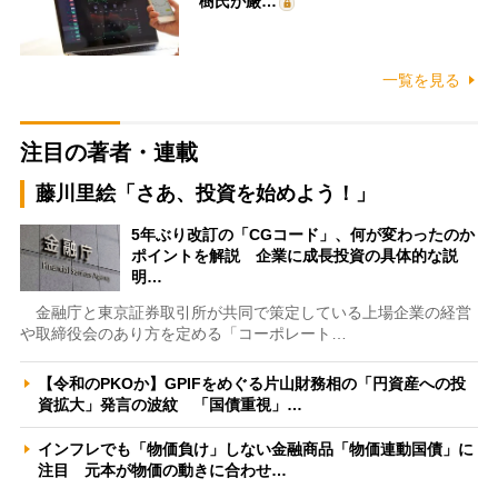
樹氏が厳…
一覧を見る
注目の著者・連載
藤川里絵「さあ、投資を始めよう！」
5年ぶり改訂の「CGコード」、何が変わったのか
ポイントを解説 企業に成長投資の具体的な説
明…
金融庁と東京証券取引所が共同で策定している上場企業の経営
や取締役会のあり方を定める「コーポレート…
【令和のPKOか】GPIFをめぐる片山財務相の「円資産への投
資拡大」発言の波紋 「国債重視」…
インフレでも「物価負け」しない金融商品「物価連動国債」に
注目 元本が物価の動きに合わせ…