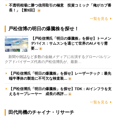
不透明相場に勝つ信用取引の極意 投資コミック「俺がカブ番
長！」【第9回】
一覧を見る
戸松信博の明日の爆騰株を探せ！
【戸松信博氏「明日の爆騰株」を探せ】トーメン
デバイス：サムスンを通じて世界のAIメモリ需
要…
新聞や雑誌など多数の金融メディアに出演するグローバルリン
クアドバイザーズ代表の戸松信博氏が、最新…
【戸松信博氏「明日の爆騰株」を探せ】レーザーテック：最先
端半導体の製造に不可欠な検査装…
【戸松信博氏「明日の爆騰株」を探せ】TDK：AIインフラを支
えるキープレーヤー 成長の再評…
一覧を見る
田代尚機のチャイナ・リサーチ