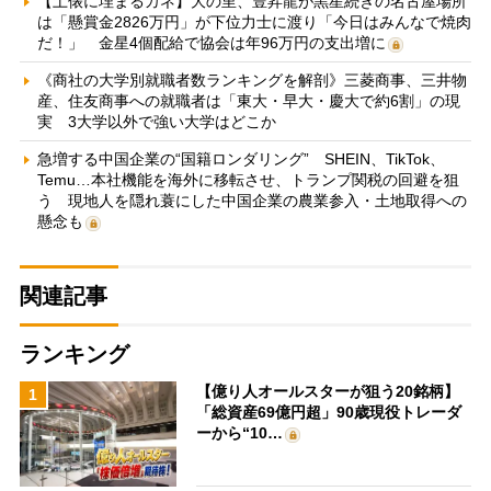
【土俵に埋まるカネ】大の里、豊昇龍が黒星続きの名古屋場所
は「懸賞金2826万円」が下位力士に渡り「今日はみんなで焼肉
だ！」 金星4個配給で協会は年96万円の支出増に
《商社の大学別就職者数ランキングを解剖》三菱商事、三井物
産、住友商事への就職者は「東大・早大・慶大で約6割」の現
実 3大学以外で強い大学はどこか
急増する中国企業の“国籍ロンダリング” SHEIN、TikTok、
Temu…本社機能を海外に移転させ、トランプ関税の回避を狙
う 現地人を隠れ蓑にした中国企業の農業参入・土地取得への
懸念も
関連記事
ランキング
【億り人オールスターが狙う20銘柄】
1
「総資産69億円超」90歳現役トレーダ
ーから“10…