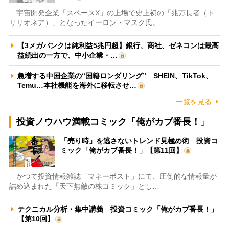
宇宙開発企業「スペースX」の上場で史上初の「兆万長者（ト
リリオネア）」となったイーロン・マスク氏。…
【3メガバンクは純利益5兆円超】銀行、商社、ゼネコンは最高
益続出の一方で、中小企業・…
急増する中国企業の“国籍ロンダリング” SHEIN、TikTok、
Temu…本社機能を海外に移転させ…
一覧を見る
投資ノウハウ満載コミック「俺がカブ番長！」
「売り時」を逃さないトレンド見極め術 投資コ
ミック「俺がカブ番長！」【第11回】
かつて投資情報雑誌「マネーポスト」にて、圧倒的な情報量が
詰め込まれた「天下無敵の株コミック」とし…
テクニカル分析・集中講義 投資コミック「俺がカブ番長！」
【第10回】