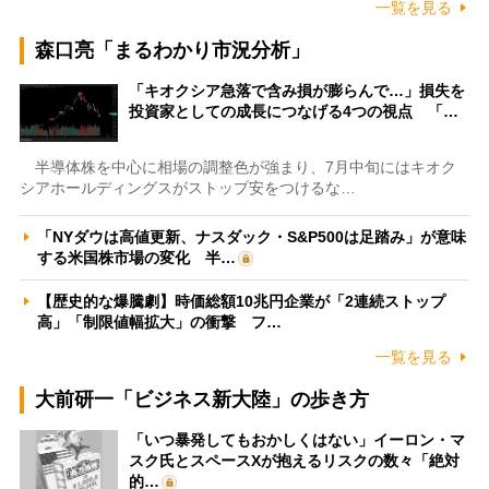
一覧を見る
森口亮「まるわかり市況分析」
「キオクシア急落で含み損が膨らんで…」損失を
投資家としての成長につなげる4つの視点 「…
半導体株を中心に相場の調整色が強まり、7月中旬にはキオク
シアホールディングスがストップ安をつけるな…
「NYダウは高値更新、ナスダック・S&P500は足踏み」が意味
する米国株市場の変化 半…
【歴史的な爆騰劇】時価総額10兆円企業が「2連続ストップ
高」「制限値幅拡大」の衝撃 フ…
一覧を見る
大前研一「ビジネス新大陸」の歩き方
「いつ暴発してもおかしくはない」イーロン・マ
スク氏とスペースXが抱えるリスクの数々「絶対
的…