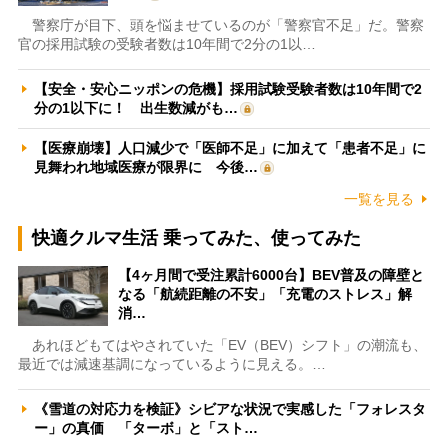
警察庁が目下、頭を悩ませているのが「警察官不足」だ。警察
官の採用試験の受験者数は10年間で2分の1以…
【安全・安心ニッポンの危機】採用試験受験者数は10年間で2
分の1以下に！ 出生数減がも…
【医療崩壊】人口減少で「医師不足」に加えて「患者不足」に
見舞われ地域医療が限界に 今後…
一覧を見る
快適クルマ生活 乗ってみた、使ってみた
【4ヶ月間で受注累計6000台】BEV普及の障壁と
なる「航続距離の不安」「充電のストレス」解
消…
あれほどもてはやされていた「EV（BEV）シフト」の潮流も、
最近では減速基調になっているように見える。…
《雪道の対応力を検証》シビアな状況で実感した「フォレスタ
ー」の真価 「ターボ」と「スト…