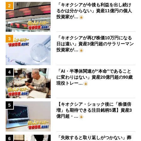
「キオクシアが今後も利益を出し続け
2
るかは分からない」資産11億円の個人
投資家が…
「キオクシアが再び株価10万円になる
3
日は遠い」資産3億円超のサラリーマン
投資家が…
「AI・半導体関連が“本命”であること
4
に変わりはない」資産20億円超の90歳
現役トレー…
【キオクシア・ショック後に「株価倍
5
増」も期待できる注目銘柄5選】資産3
億円超・…
「失敗すると取り返しがつかない」葬
6