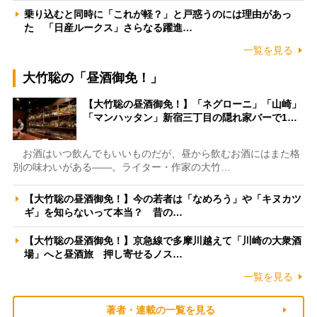
乗り込むと同時に「これが軽？」と戸惑うのには理由があっ
た 「日産ルークス」さらなる躍進…
一覧を見る
大竹聡の「昼酒御免！」
【大竹聡の昼酒御免！】「ネグローニ」「山崎」
「マンハッタン」新宿三丁目の隠れ家バーで1…
お酒はいつ飲んでもいいものだが、昼から飲むお酒にはまた格
別の味わいがある――。ライター・作家の大竹…
【大竹聡の昼酒御免！】今の若者は「なめろう」や「キヌカツ
ギ」を知らないって本当？ 昔の…
【大竹聡の昼酒御免！】京急線で多摩川越えて「川崎の大衆酒
場」へと昼酒旅 押し寄せるノス…
一覧を見る
著者・連載の一覧を見る