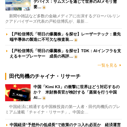
デバイス：サムスンを通じて世界のAIメモリ需
要…
新聞や雑誌など多数の金融メディアに出演するグローバルリン
クアドバイザーズ代表の戸松信博氏が、最新…
【戸松信博氏「明日の爆騰株」を探せ】レーザーテック：最先
端半導体の製造に不可欠な検査装…
【戸松信博氏「明日の爆騰株」を探せ】TDK：AIインフラを支
えるキープレーヤー 成長の再評…
一覧を見る
田代尚機のチャイナ・リサーチ
中国「Kimi K3」の衝撃に世界はどう対応するの
か？ 米財務長官が検討する「蒸留を行う中国
AI…
中国経済に精通する中国株投資の第一人者・田代尚機氏のプレ
ミアム連載「チャイナ・リサーチ」。中国企…
中国経済“予想外の低成長”で政策のテコ入れ必至か 経済運営