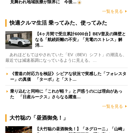
見舞われ地域医療が限界に 今後…
一覧を見る
快適クルマ生活 乗ってみた、使ってみた
【4ヶ月間で受注累計6000台】BEV普及の障壁と
なる「航続距離の不安」「充電のストレス」解
消…
あれほどもてはやされていた「EV（BEV）シフト」の潮流も、
最近では減速基調になっているように見える。…
《雪道の対応力を検証》シビアな状況で実感した「フォレスタ
ー」の真価 「ターボ」と「スト…
乗り込むと同時に「これが軽？」と戸惑うのには理由があっ
た 「日産ルークス」さらなる躍進…
一覧を見る
大竹聡の「昼酒御免！」
【大竹聡の昼酒御免！】「ネグローニ」「山崎」