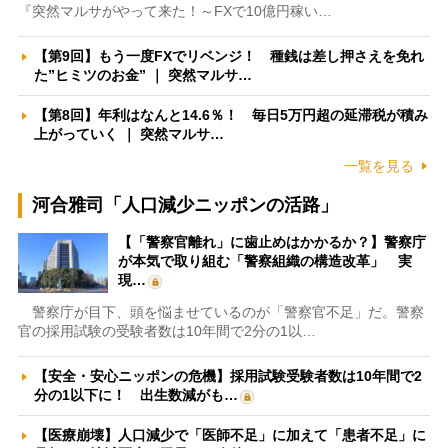
『突然マルサがやって来た！～FXで10億円稼い…
【第9回】もう一度FXでリベンジ！ 種銭は差し押さえを免れ
た”ヒミツのお金” ｜ 突然マルサ…
【第8回】年利はなんと14.6％！ 毎日5万円超の延滞税が積み
上がっていく ｜ 突然マルサ…
一覧を見る
河合雅司「人口減少ニッポンの活路」
【「警察官離れ」に歯止めはかかるか？】警察庁
が本気で取り組む「警察組織の構造改革」 実
現…
警察庁が目下、頭を悩ませているのが「警察官不足」だ。警察
官の採用試験の受験者数は10年間で2分の1以…
【安全・安心ニッポンの危機】採用試験受験者数は10年間で2
分の1以下に！ 出生数減がも…
【医療崩壊】人口減少で「医師不足」に加えて「患者不足」に