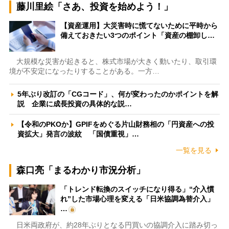
藤川里絵「さあ、投資を始めよう！」
【資産運用】大災害時に慌てないために平時から
備えておきたい3つのポイント「資産の棚卸し…
大規模な災害が起きると、株式市場が大きく動いたり、取引環
境が不安定になったりすることがある。一方…
5年ぶり改訂の「CGコード」、何が変わったのかポイントを解
説 企業に成長投資の具体的な説…
【令和のPKOか】GPIFをめぐる片山財務相の「円資産への投
資拡大」発言の波紋 「国債重視」…
一覧を見る
森口亮「まるわかり市況分析」
「トレンド転換のスイッチになり得る」“介入慣
れ”した市場心理を変える「日米協調為替介入」
…
日米両政府が、約28年ぶりとなる円買いの協調介入に踏み切っ