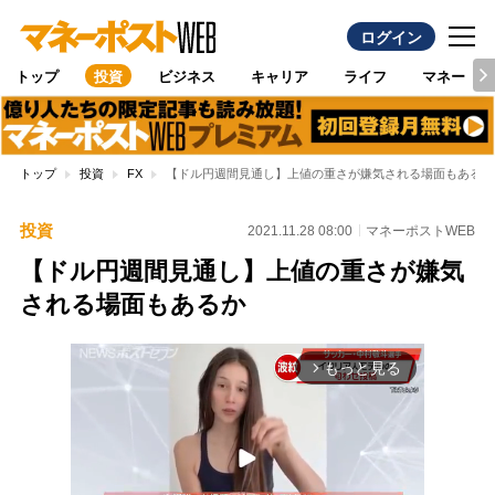
ログイン
トップ
投資
ビジネス
キャリア
ライフ
マネー
トップ
投資
FX
【ドル円週間見通し】上値の重さが嫌気される場面もあるか
投資
2021.11.28 08:00
マネーポストWEB
【ドル円週間見通し】上値の重さが嫌気
される場面もあるか
もっと見る
arrow_forward_ios