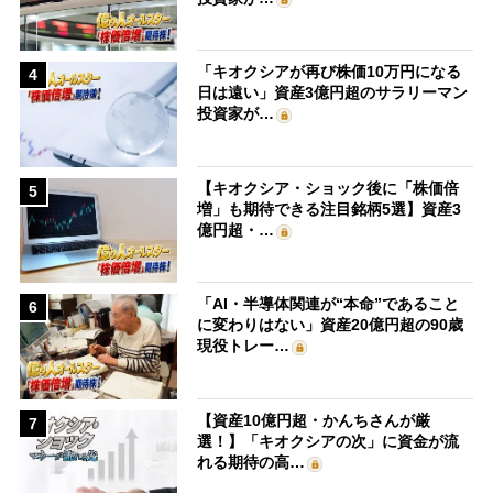
「キオクシアが再び株価10万円になる
4
日は遠い」資産3億円超のサラリーマン
投資家が…
【キオクシア・ショック後に「株価倍
5
増」も期待できる注目銘柄5選】資産3
億円超・…
「AI・半導体関連が“本命”であること
6
に変わりはない」資産20億円超の90歳
現役トレー…
【資産10億円超・かんちさんが厳
7
選！】「キオクシアの次」に資金が流
れる期待の高…