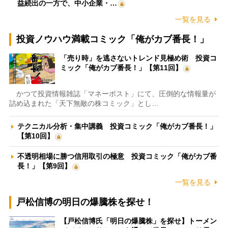
益続出の一方で、中小企業・…
一覧を見る
投資ノウハウ満載コミック「俺がカブ番長！」
「売り時」を逃さないトレンド見極め術 投資コ
ミック「俺がカブ番長！」【第11回】
かつて投資情報雑誌「マネーポスト」にて、圧倒的な情報量が
詰め込まれた「天下無敵の株コミック」とし…
テクニカル分析・集中講義 投資コミック「俺がカブ番長！」
【第10回】
不透明相場に勝つ信用取引の極意 投資コミック「俺がカブ番
長！」【第9回】
一覧を見る
戸松信博の明日の爆騰株を探せ！
【戸松信博氏「明日の爆騰株」を探せ】トーメン