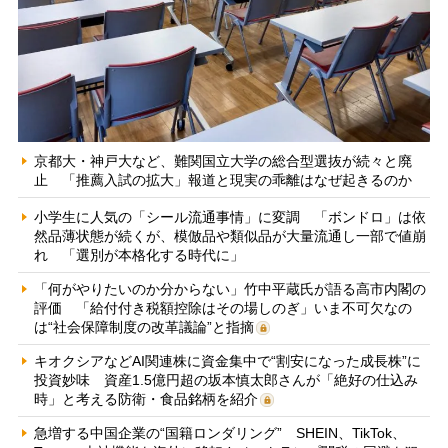
京都大・神戸大など、難関国立大学の総合型選抜が続々と廃
止 「推薦入試の拡大」報道と現実の乖離はなぜ起きるのか
小学生に人気の「シール流通事情」に変調 「ボンドロ」は依
然品薄状態が続くが、模倣品や類似品が大量流通し一部で値崩
れ 「選別が本格化する時代に」
「何がやりたいのか分からない」竹中平蔵氏が語る高市内閣の
評価 「給付付き税額控除はその場しのぎ」いま不可欠なの
は“社会保障制度の改革議論”と指摘
キオクシアなどAI関連株に資金集中で“割安になった成長株”に
投資妙味 資産1.5億円超の坂本慎太郎さんが「絶好の仕込み
時」と考える防衛・食品銘柄を紹介
急増する中国企業の“国籍ロンダリング” SHEIN、TikTok、