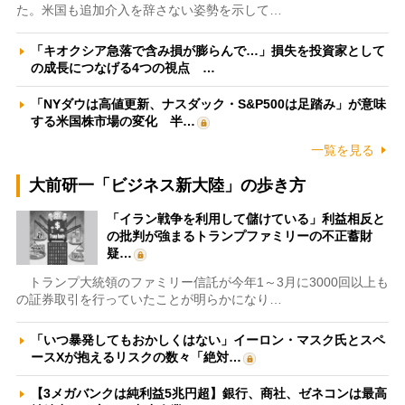
た。米国も追加介入を辞さない姿勢を示して…
「キオクシア急落で含み損が膨らんで…」損失を投資家として
の成長につなげる4つの視点 …
「NYダウは高値更新、ナスダック・S&P500は足踏み」が意味
する米国株市場の変化 半…
一覧を見る
大前研一「ビジネス新大陸」の歩き方
「イラン戦争を利用して儲けている」利益相反と
の批判が強まるトランプファミリーの不正蓄財
疑…
トランプ大統領のファミリー信託が今年1～3月に3000回以上も
の証券取引を行っていたことが明らかになり…
「いつ暴発してもおかしくはない」イーロン・マスク氏とスペ
ースXが抱えるリスクの数々「絶対…
【3メガバンクは純利益5兆円超】銀行、商社、ゼネコンは最高