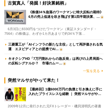
古賀真人「発掘！好決算銘柄」
《株価34％急落のワークマンに特大反転の期待》
6月の売上低迷を吹き飛ばす第1四半期決算、…
6月3日に8330円をつけたワークマン（東証スタンダード・
7564）の株価は、わずか1カ月あまりで約34％下落…
三菱重工が「AIインフラの新たな主役」として再評価される気
運 エヌビディアとの提携でAI…
キオクシアHD「7万円割れからの急反発」は再びの上昇局面へ
の反転シグナルか？ 市場のムー…
一覧を見る
突然マルサがやって来た！
【最終回】1億6000万円の負債と引き換えに手に
入れたプライスレスな経験 ｜ 突然マルサがや…
2009年12月に発行された元FXトレーダー・磯貝清明氏の著書