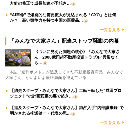
方針の修正で成長加速が予想さ…
“AI革命”で爆発的な需要拡大が見込まれる「CXO」とは何
か？ 高い競争力を持つ中国の医薬品…
一覧を見る
「みんなで大家さん」配当ストップ騒動の内幕
《ついに見えた問題の核心》「みんなで大家さ
ん」2000億円超不動産投資トラブル“異常なく
ら…
本誌『週刊ポスト』が追及してきた不動産投資商品「みんなで
大家さん」がいよいよ最終局面を迎えている…
【独走スクープ・みんなで大家さん】二転三転した“成田プロ
ジェクト”の計画変更の裏で起き…
【追及スクープ・みんなで大家さん】独占入手“内部議事録”で
明かされる柳瀬健一・代表の思…
一覧を見る