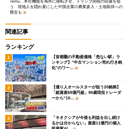
Temu…本社機能を海外に移転させ、トランプ関税の回避を狙
う 現地人を隠れ蓑にした中国企業の農業参入・土地取得への
懸念も
関連記事
ランキング
【首都圏の不動産価格「危ない駅」ラ
1
ンキング】“中古マンション売れ行き鈍
化”のワー…
【億り人オールスターが狙う20銘柄】
2
「総資産69億円超」90歳現役トレーダ
ーから“10…
「キオクシアが今後も利益を出し続け
3
るかは分からない」資産11億円の個人
投資家が…