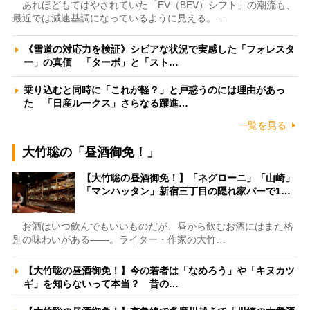
あれほどもてはやされていた「EV（BEV）シフト」の潮流も、
最近では減速基調になっているように見える。…
《雪道の対応力を検証》シビアな状況で実感した「フォレスタ
ー」の真価 「ターボ」と「スト…
乗り込むと同時に「これが軽？」と戸惑うのには理由があっ
た 「日産ルークス」さらなる躍進…
一覧を見る
大竹聡の「昼酒御免！」
【大竹聡の昼酒御免！】「ネグローニ」「山崎」
「マンハッタン」新宿三丁目の隠れ家バーで1…
お酒はいつ飲んでもいいものだが、昼から飲むお酒にはまた格
別の味わいがある――。ライター・作家の大竹…
【大竹聡の昼酒御免！】今の若者は「なめろう」や「キヌカツ
ギ」を知らないって本当？ 昔の…