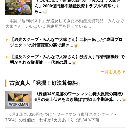
《ついに見えた問題の核心》「みんなで大家さ
ん」2000億円超不動産投資トラブル“異常なく
ら…
本誌『週刊ポスト』が追及してきた不動産投資商品「みんなで
大家さん」がいよいよ最終局面を迎えている…
【独走スクープ・みんなで大家さん】二転三転した“成田プロ
ジェクト”の計画変更の裏で起き…
【追及スクープ・みんなで大家さん】独占入手“内部議事録”で
明かされる柳瀬健一・代表の思…
一覧を見る
古賀真人「発掘！好決算銘柄」
《株価34％急落のワークマンに特大反転の期待》
6月の売上低迷を吹き飛ばす第1四半期決算、…
6月3日に8330円をつけたワークマン（東証スタンダード・
7564）の株価は、わずか1カ月あまりで約34％下落…