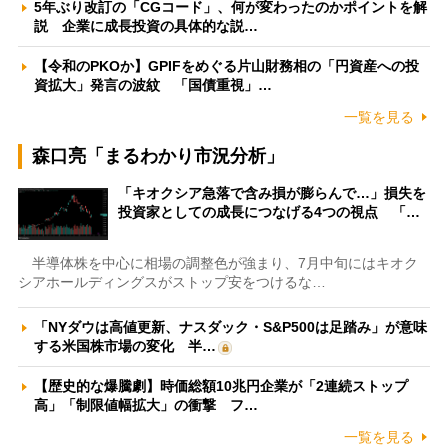
5年ぶり改訂の「CGコード」、何が変わったのかポイントを解
説 企業に成長投資の具体的な説…
【令和のPKOか】GPIFをめぐる片山財務相の「円資産への投
資拡大」発言の波紋 「国債重視」…
一覧を見る
森口亮「まるわかり市況分析」
「キオクシア急落で含み損が膨らんで…」損失を
投資家としての成長につなげる4つの視点 「…
半導体株を中心に相場の調整色が強まり、7月中旬にはキオク
シアホールディングスがストップ安をつけるな…
「NYダウは高値更新、ナスダック・S&P500は足踏み」が意味
する米国株市場の変化 半…
【歴史的な爆騰劇】時価総額10兆円企業が「2連続ストップ
高」「制限値幅拡大」の衝撃 フ…
一覧を見る