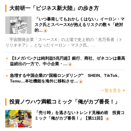
大前研一「ビジネス新大陸」の歩き方
「いつ暴発してもおかしくはない」イーロン・マ
スク氏とスペースXが抱えるリスクの数々「絶対
的…
宇宙開発企業「スペースX」の上場で史上初の「兆万長者（ト
リリオネア）」となったイーロン・マスク氏。…
【3メガバンクは純利益5兆円超】銀行、商社、ゼネコンは最高
益続出の一方で、中小企業・…
急増する中国企業の“国籍ロンダリング” SHEIN、TikTok、
Temu…本社機能を海外に移転させ…
一覧を見る
投資ノウハウ満載コミック「俺がカブ番長！」
「売り時」を逃さないトレンド見極め術 投資コ
ミック「俺がカブ番長！」【第11回】