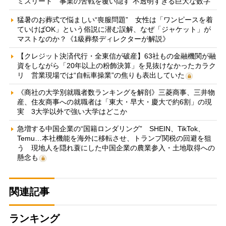
ミスリード 事業の苦戦を覆い隠す“不透明すぎる巨大な数字”
猛暑のお葬式で悩ましい“喪服問題” 女性は「ワンピースを着
ていけばOK」という俗説に潜む誤解、なぜ「ジャケット」が
マストなのか？《1級葬祭ディレクターが解説》
【クレジット決済代行・全東信が破産】63社もの金融機関が融
資をしながら「20年以上の粉飾決算」を見抜けなかったカラク
リ 営業現場では“自転車操業”の焦りも表出していた
《商社の大学別就職者数ランキングを解剖》三菱商事、三井物
産、住友商事への就職者は「東大・早大・慶大で約6割」の現
実 3大学以外で強い大学はどこか
急増する中国企業の“国籍ロンダリング” SHEIN、TikTok、
Temu…本社機能を海外に移転させ、トランプ関税の回避を狙
う 現地人を隠れ蓑にした中国企業の農業参入・土地取得への
懸念も
関連記事
ランキング