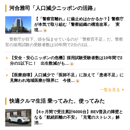
河合雅司「人口減少ニッポンの活路」
【「警察官離れ」に歯止めはかかるか？】警察庁
が本気で取り組む「警察組織の構造改革」 実
現…
警察庁が目下、頭を悩ませているのが「警察官不足」だ。警察
官の採用試験の受験者数は10年間で2分の1以…
【安全・安心ニッポンの危機】採用試験受験者数は10年間で2
分の1以下に！ 出生数減がも…
【医療崩壊】人口減少で「医師不足」に加えて「患者不足」に
見舞われ地域医療が限界に 今後…
一覧を見る
快適クルマ生活 乗ってみた、使ってみた
【4ヶ月間で受注累計6000台】BEV普及の障壁と
なる「航続距離の不安」「充電のストレス」解
消…