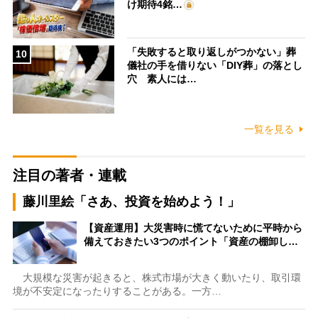
け期待4銘…
「失敗すると取り返しがつかない」葬
10
儀社の手を借りない「DIY葬」の落とし
穴 素人には…
一覧を見る
注目の著者・連載
藤川里絵「さあ、投資を始めよう！」
【資産運用】大災害時に慌てないために平時から
備えておきたい3つのポイント「資産の棚卸し…
大規模な災害が起きると、株式市場が大きく動いたり、取引環
境が不安定になったりすることがある。一方…