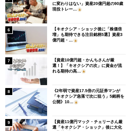
に変わりはない」資産20億円超の90歳
現役トレー…
【キオクシア・ショック後に「株価倍
6
増」も期待できる注目銘柄5選】資産3
億円超・…
【資産10億円超・かんちさんが厳
7
選！】「キオクシアの次」に資金が流
れる期待の高…
《2年弱で資産17.5倍の元証券マンが
8
「キオクシア急落で次に狙う」5銘柄を
公開》10…
【資産11億円マック・チェリーさん厳
9
選「キオクシア・ショック」後に大化