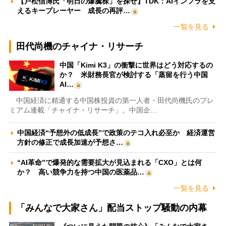
【戸松信博氏「明日の爆騰株」を探せ】TDK：AIインフラを支
えるキープレーヤー 成長の再評…
一覧を見る
田代尚機のチャイナ・リサーチ
中国「Kimi K3」の衝撃に世界はどう対応するの
か？ 米財務長官が検討する「蒸留を行う中国
AI…
中国経済に精通する中国株投資の第一人者・田代尚機氏のプレ
ミアム連載「チャイナ・リサーチ」。中国企…
中国経済“予想外の低成長”で政策のテコ入れ必至か 経済運営
方針の修正で成長加速が予想さ…
“AI革命”で爆発的な需要拡大が見込まれる「CXO」とは何
か？ 高い競争力を持つ中国の医薬品…
一覧を見る
「みんなで大家さん」配当ストップ騒動の内幕