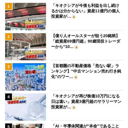
「キオクシアが今後も利益を出し続け
1
るかは分からない」資産11億円の個人
投資家が…
【億り人オールスターが狙う20銘柄】
2
「総資産69億円超」90歳現役トレーダ
ーから“10…
【首都圏の不動産価格「危ない駅」ラ
3
ンキング】“中古マンション売れ行き鈍
化”のワー…
「キオクシアが再び株価10万円になる
4
日は遠い」資産3億円超のサラリーマン
投資家が…
「AI・半導体関連が“本命”であること
5