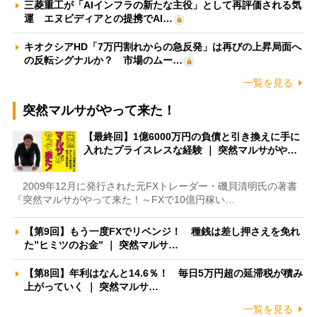
三菱重工が「AIインフラの新たな主役」として再評価される気
運 エヌビディアとの提携でAI…
キオクシアHD「7万円割れからの急反発」は再びの上昇局面へ
の反転シグナルか？ 市場のムー…
一覧を見る
突然マルサがやって来た！
【最終回】1億6000万円の負債と引き換えに手に
入れたプライスレスな経験 ｜ 突然マルサがや…
2009年12月に発行された元FXトレーダー・磯貝清明氏の著書
『突然マルサがやって来た！～FXで10億円稼い…
【第9回】もう一度FXでリベンジ！ 種銭は差し押さえを免れ
た”ヒミツのお金” ｜ 突然マルサ…
【第8回】年利はなんと14.6％！ 毎日5万円超の延滞税が積み
上がっていく ｜ 突然マルサ…
一覧を見る