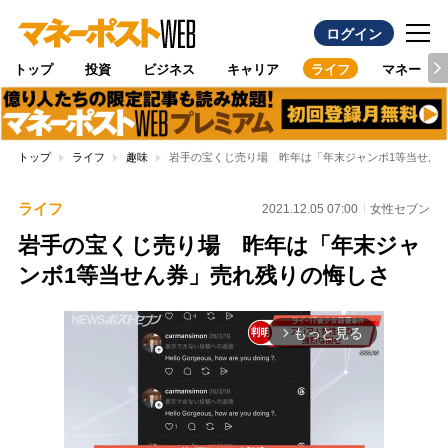
ログイン
トップ
投資
ビジネス
キャリア
ライフ
マネー
トップ
ライフ
趣味
岩手の宝くじ売り場 昨年は「年末ジャンボ1等当せん
ライフ
2021.12.05 07:00
女性セブン
岩手の宝くじ売り場 昨年は「年末ジャ
ンボ1等当せん券」売れ残りの悔しさ
もっと見る
arrow_forward_ios