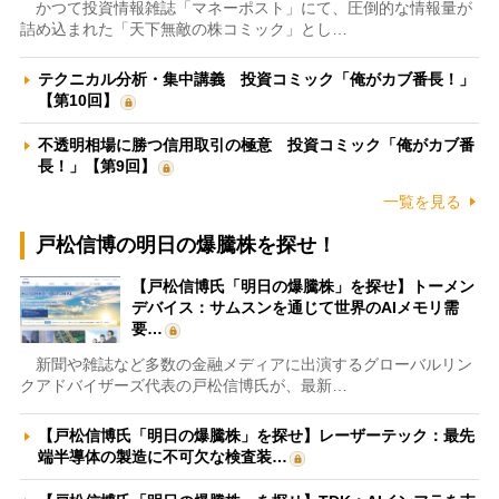
かつて投資情報雑誌「マネーポスト」にて、圧倒的な情報量が
詰め込まれた「天下無敵の株コミック」とし…
テクニカル分析・集中講義 投資コミック「俺がカブ番長！」
【第10回】
不透明相場に勝つ信用取引の極意 投資コミック「俺がカブ番
長！」【第9回】
一覧を見る
戸松信博の明日の爆騰株を探せ！
【戸松信博氏「明日の爆騰株」を探せ】トーメン
デバイス：サムスンを通じて世界のAIメモリ需
要…
新聞や雑誌など多数の金融メディアに出演するグローバルリン
クアドバイザーズ代表の戸松信博氏が、最新…
【戸松信博氏「明日の爆騰株」を探せ】レーザーテック：最先
端半導体の製造に不可欠な検査装…