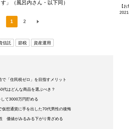
ます」（風呂内さん・以下同）
【お
202
1
2
資信託
節税
資産運用
給で「住民税ゼロ」を目指すメリット
・50代はどんな商品を選ぶべき？
して3000万円貯める
で仮想通貨に手を出した70代男性の後悔
男性 価値がみるみる下がり青ざめる