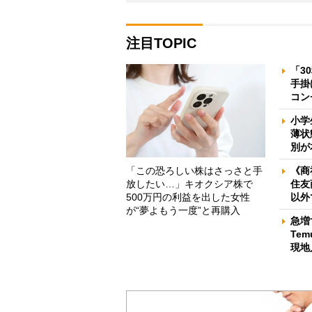
注目TOPIC
「3
手掛
コン
小学
薄状
別が
「この恐ろしい株はさっさと手
《商
放したい…」キオクシア株で
住友
500万円の利益を出した女性
以外
が“夢よもう一度”と再購入
急増
Te
現地