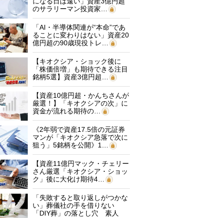
になる日は遠い」資産3億円超
のサラリーマン投資家…
「AI・半導体関連が“本命”であ
ることに変わりはない」資産20
億円超の90歳現役トレ…
【キオクシア・ショック後に
「株価倍増」も期待できる注目
銘柄5選】資産3億円超…
【資産10億円超・かんちさんが
厳選！】「キオクシアの次」に
資金が流れる期待の…
《2年弱で資産17.5倍の元証券
マンが「キオクシア急落で次に
狙う」5銘柄を公開》1…
【資産11億円マック・チェリー
さん厳選「キオクシア・ショッ
ク」後に大化け期待4…
「失敗すると取り返しがつかな
い」葬儀社の手を借りない
「DIY葬」の落とし穴 素人