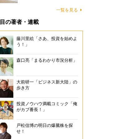
に…
一覧を見る
目の著者・連載
藤川里絵「さあ、投資を始めよ
う！」
森口亮「まるわかり市況分析」
大前研一「ビジネス新大陸」の
歩き方
投資ノウハウ満載コミック「俺
がカブ番長！」
戸松信博の明日の爆騰株を探
せ！