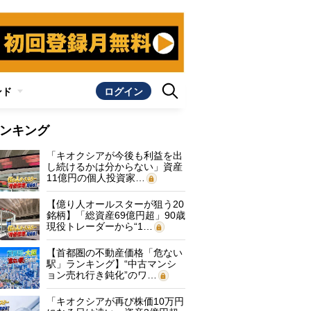
ンド
ログイン
ンキング
「キオクシアが今後も利益を出
し続けるかは分からない」資産
11億円の個人投資家…
【億り人オールスターが狙う20
銘柄】「総資産69億円超」90歳
現役トレーダーから“1…
【首都圏の不動産価格「危ない
駅」ランキング】“中古マンシ
ョン売れ行き鈍化”のワ…
「キオクシアが再び株価10万円