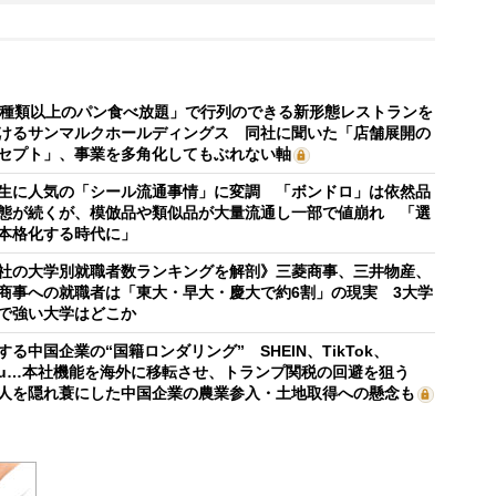
0種類以上のパン食べ放題」で行列のできる新形態レストランを
けるサンマルクホールディングス 同社に聞いた「店舗展開の
セプト」、事業を多角化してもぶれない軸
生に人気の「シール流通事情」に変調 「ボンドロ」は依然品
態が続くが、模倣品や類似品が大量流通し一部で値崩れ 「選
本格化する時代に」
社の大学別就職者数ランキングを解剖》三菱商事、三井物産、
商事への就職者は「東大・早大・慶大で約6割」の現実 3大学
で強い大学はどこか
する中国企業の“国籍ロンダリング” SHEIN、TikTok、
mu…本社機能を海外に移転させ、トランプ関税の回避を狙う
人を隠れ蓑にした中国企業の農業参入・土地取得への懸念も