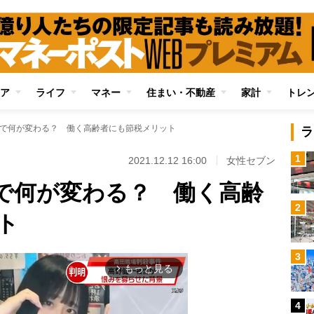
ア
ライフ
マネー
住まい・不動産
家計
トレ
変更で何が変わる？ 働く高齢者にも節税メリット
ラ
1
2021.12.12 16:00
女性セブン
更で何が変わる？ 働く高齢
2
ト
3
もっと見る
arrow_forward_ios
4