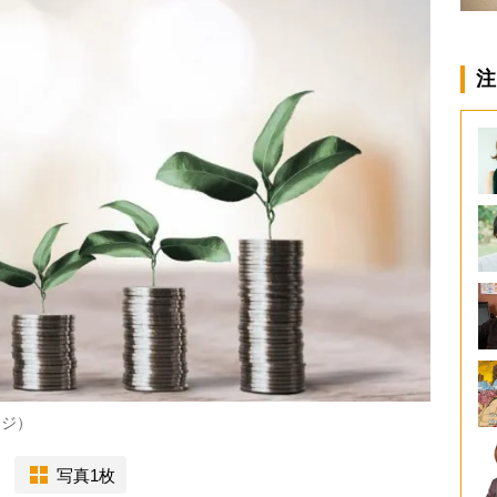
注
ージ）
写真1枚