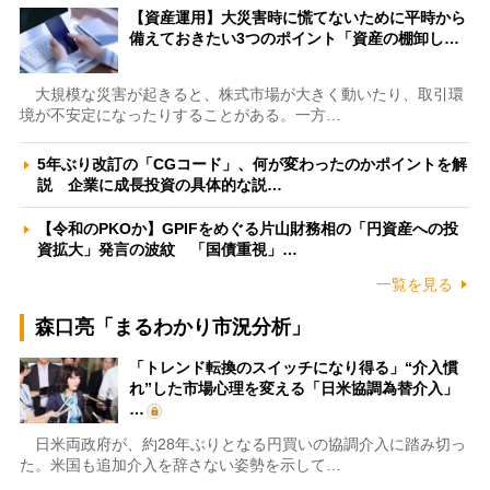
【資産運用】大災害時に慌てないために平時から
備えておきたい3つのポイント「資産の棚卸し…
大規模な災害が起きると、株式市場が大きく動いたり、取引環
境が不安定になったりすることがある。一方…
5年ぶり改訂の「CGコード」、何が変わったのかポイントを解
説 企業に成長投資の具体的な説…
【令和のPKOか】GPIFをめぐる片山財務相の「円資産への投
資拡大」発言の波紋 「国債重視」…
一覧を見る
森口亮「まるわかり市況分析」
「トレンド転換のスイッチになり得る」“介入慣
れ”した市場心理を変える「日米協調為替介入」
…
日米両政府が、約28年ぶりとなる円買いの協調介入に踏み切っ
た。米国も追加介入を辞さない姿勢を示して…