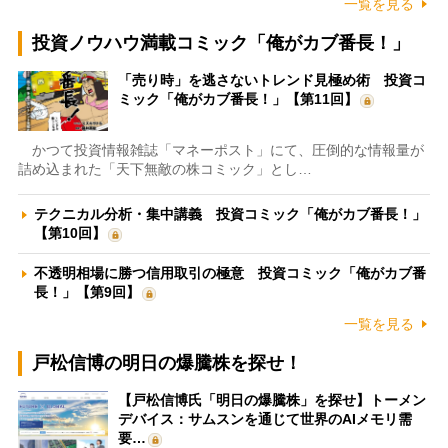
一覧を見る
投資ノウハウ満載コミック「俺がカブ番長！」
「売り時」を逃さないトレンド見極め術 投資コ
ミック「俺がカブ番長！」【第11回】
かつて投資情報雑誌「マネーポスト」にて、圧倒的な情報量が
詰め込まれた「天下無敵の株コミック」とし…
テクニカル分析・集中講義 投資コミック「俺がカブ番長！」
【第10回】
不透明相場に勝つ信用取引の極意 投資コミック「俺がカブ番
長！」【第9回】
一覧を見る
戸松信博の明日の爆騰株を探せ！
【戸松信博氏「明日の爆騰株」を探せ】トーメン
デバイス：サムスンを通じて世界のAIメモリ需
要…