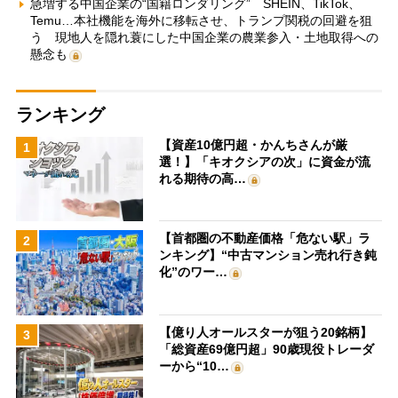
急増する中国企業の“国籍ロンダリング” SHEIN、TikTok、
Temu…本社機能を海外に移転させ、トランプ関税の回避を狙
う 現地人を隠れ蓑にした中国企業の農業参入・土地取得への
懸念も
ランキング
【資産10億円超・かんちさんが厳
1
選！】「キオクシアの次」に資金が流
れる期待の高…
【首都圏の不動産価格「危ない駅」ラ
2
ンキング】“中古マンション売れ行き鈍
化”のワー…
【億り人オールスターが狙う20銘柄】
3
「総資産69億円超」90歳現役トレーダ
ーから“10…