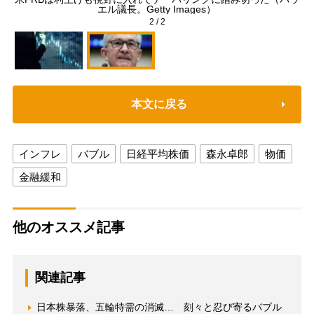
エル議長。Getty Images）
2
/
2
本文に戻る
インフレ
バブル
日経平均株価
森永卓郎
物価
金融緩和
他のオススメ記事
関連記事
日本株暴落、五輪特需の消滅… 刻々と忍び寄るバブル