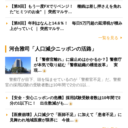
【第9回】もう一度FXでリベンジ！ 種銭は差し押さえを免れ
た”ヒミツのお金” ｜ 突然マルサ…
【第8回】年利はなんと14.6％！ 毎日5万円超の延滞税が積み
上がっていく ｜ 突然マルサ…
一覧を見る
河合雅司「人口減少ニッポンの活路」
【「警察官離れ」に歯止めはかかるか？】警察庁
が本気で取り組む「警察組織の構造改革」 実
現…
警察庁が目下、頭を悩ませているのが「警察官不足」だ。警察
官の採用試験の受験者数は10年間で2分の1以…
【安全・安心ニッポンの危機】採用試験受験者数は10年間で2
分の1以下に！ 出生数減がも…
【医療崩壊】人口減少で「医師不足」に加えて「患者不足」に
見舞われ地域医療が限界に 今後…