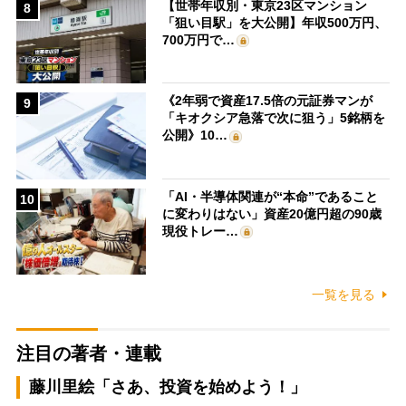
【世帯年収別・東京23区マンション
8
「狙い目駅」を大公開】年収500万円、
700万円で…
《2年弱で資産17.5倍の元証券マンが
9
「キオクシア急落で次に狙う」5銘柄を
公開》10…
「AI・半導体関連が“本命”であること
10
に変わりはない」資産20億円超の90歳
現役トレー…
一覧を見る
注目の著者・連載
藤川里絵「さあ、投資を始めよう！」