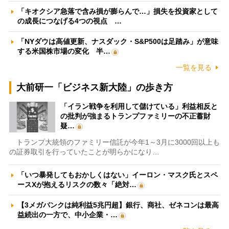
「キオクシア急落で含み損が膨らんで…」損失を投資家として
の成長につなげる4つの視点 …
「NYダウは高値更新、ナスダック・S&P500は足踏み」が意味
する米国株市場の変化 半…
一覧を見る
大前研一「ビジネス新大陸」の歩き方
「イラン戦争を利用して儲けている」利益相反と
の批判が強まるトランプファミリーの不正蓄財
疑…
トランプ大統領のファミリー信託が今年1～3月に3000回以上も
の証券取引を行っていたことが明らかになり…
「いつ暴発してもおかしくはない」イーロン・マスク氏とスペ
ースXが抱えるリスクの数々「絶対…
【3メガバンクは純利益5兆円超】銀行、商社、ゼネコンは最高
益続出の一方で、中小企業・…