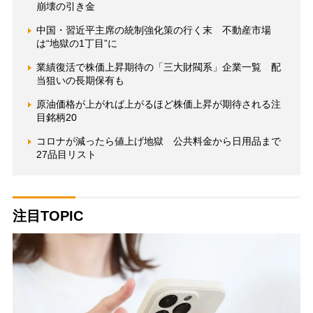
崩壊の引き金
中国・習近平主席の統制強化策の行く末 不動産市場
は“地獄の1丁目”に
業績復活で株価上昇期待の「三大財閥系」企業一覧 配
当狙いの長期保有も
原油価格が上がれば上がるほど株価上昇が期待される注
目銘柄20
コロナが減ったら値上げ地獄 公共料金から日用品まで
27品目リスト
注目TOPIC