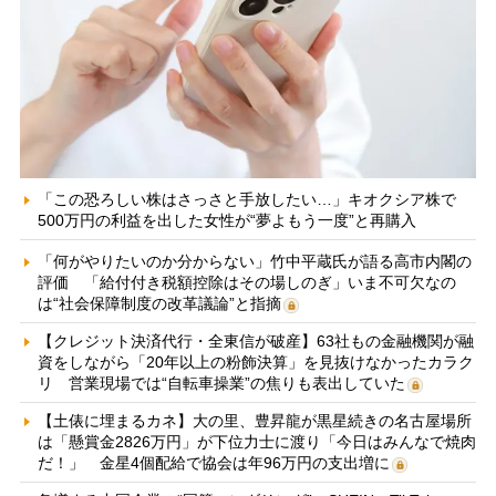
「この恐ろしい株はさっさと手放したい…」キオクシア株で
500万円の利益を出した女性が“夢よもう一度”と再購入
「何がやりたいのか分からない」竹中平蔵氏が語る高市内閣の
評価 「給付付き税額控除はその場しのぎ」いま不可欠なの
は“社会保障制度の改革議論”と指摘
【クレジット決済代行・全東信が破産】63社もの金融機関が融
資をしながら「20年以上の粉飾決算」を見抜けなかったカラク
リ 営業現場では“自転車操業”の焦りも表出していた
【土俵に埋まるカネ】大の里、豊昇龍が黒星続きの名古屋場所
は「懸賞金2826万円」が下位力士に渡り「今日はみんなで焼肉
だ！」 金星4個配給で協会は年96万円の支出増に