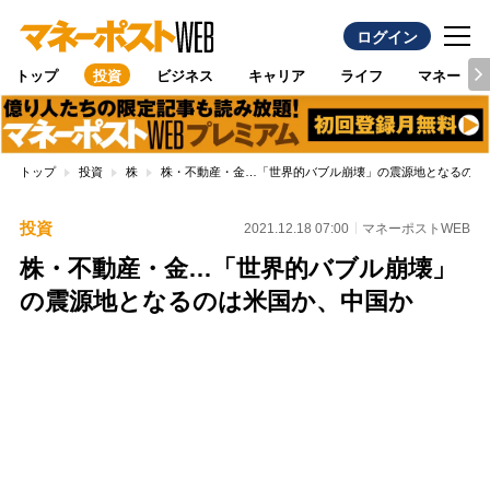
ログイン
トップ
投資
ビジネス
キャリア
ライフ
マネー
トップ
投資
株
株・不動産・金…「世界的バブル崩壊」の震源地となるのは
投資
2021.12.18 07:00
マネーポストWEB
株・不動産・金…「世界的バブル崩壊」
の震源地となるのは米国か、中国か
Loaded
:
100.00%
/
Unmute