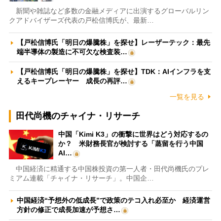
新聞や雑誌など多数の金融メディアに出演するグローバルリン
クアドバイザーズ代表の戸松信博氏が、最新…
【戸松信博氏「明日の爆騰株」を探せ】レーザーテック：最先
端半導体の製造に不可欠な検査装…
【戸松信博氏「明日の爆騰株」を探せ】TDK：AIインフラを支
えるキープレーヤー 成長の再評…
一覧を見る
田代尚機のチャイナ・リサーチ
中国「Kimi K3」の衝撃に世界はどう対応するの
か？ 米財務長官が検討する「蒸留を行う中国
AI…
中国経済に精通する中国株投資の第一人者・田代尚機氏のプレ
ミアム連載「チャイナ・リサーチ」。中国企…
中国経済“予想外の低成長”で政策のテコ入れ必至か 経済運営
方針の修正で成長加速が予想さ…