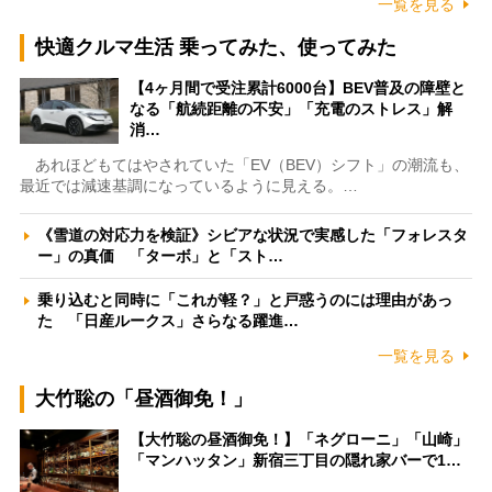
一覧を見る
快適クルマ生活 乗ってみた、使ってみた
【4ヶ月間で受注累計6000台】BEV普及の障壁と
なる「航続距離の不安」「充電のストレス」解
消…
あれほどもてはやされていた「EV（BEV）シフト」の潮流も、
最近では減速基調になっているように見える。…
《雪道の対応力を検証》シビアな状況で実感した「フォレスタ
ー」の真価 「ターボ」と「スト…
乗り込むと同時に「これが軽？」と戸惑うのには理由があっ
た 「日産ルークス」さらなる躍進…
一覧を見る
大竹聡の「昼酒御免！」
【大竹聡の昼酒御免！】「ネグローニ」「山崎」
「マンハッタン」新宿三丁目の隠れ家バーで1…