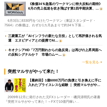
《株価34％急落のワークマンに特大反転の期待》
6月の売上低迷を吹き飛ばす第1四半期決算、…
6月3日に8330円をつけたワークマン（東証スタンダード・
7564）の株価は、わずか1カ月あまりで約34％下落…
三菱重工が「AIインフラの新たな主役」として再評価される気
運 エヌビディアとの提携でAI…
キオクシアHD「7万円割れからの急反発」は再びの上昇局面へ
の反転シグナルか？ 市場のムー…
一覧を見る
突然マルサがやって来た！
【最終回】1億6000万円の負債と引き換えに手に
入れたプライスレスな経験 ｜ 突然マルサがや…
2009年12月に発行された元FXトレーダー・磯貝清明氏の著書
『突然マルサがやって来た！～FXで10億円稼い…