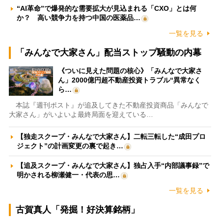
“AI革命”で爆発的な需要拡大が見込まれる「CXO」とは何
か？ 高い競争力を持つ中国の医薬品…
一覧を見る
「みんなで大家さん」配当ストップ騒動の内幕
《ついに見えた問題の核心》「みんなで大家さ
ん」2000億円超不動産投資トラブル“異常なく
ら…
本誌『週刊ポスト』が追及してきた不動産投資商品「みんなで
大家さん」がいよいよ最終局面を迎えている…
【独走スクープ・みんなで大家さん】二転三転した“成田プロ
ジェクト”の計画変更の裏で起き…
【追及スクープ・みんなで大家さん】独占入手“内部議事録”で
明かされる柳瀬健一・代表の思…
一覧を見る
古賀真人「発掘！好決算銘柄」