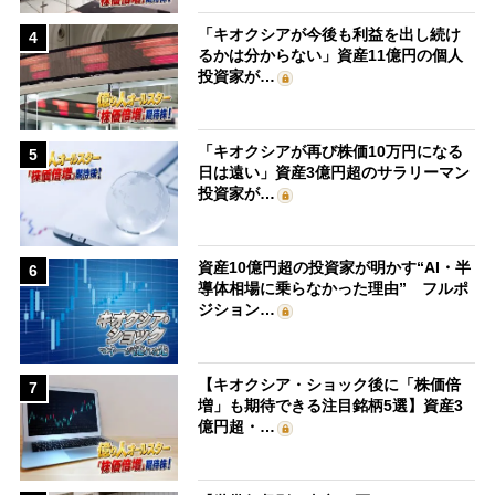
「キオクシアが今後も利益を出し続け
4
るかは分からない」資産11億円の個人
投資家が…
「キオクシアが再び株価10万円になる
5
日は遠い」資産3億円超のサラリーマン
投資家が…
資産10億円超の投資家が明かす“AI・半
6
導体相場に乗らなかった理由” フルポ
ジション…
【キオクシア・ショック後に「株価倍
7
増」も期待できる注目銘柄5選】資産3
億円超・…