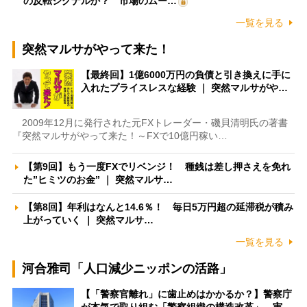
の反転シグナルか？ 市場のムー…
一覧を見る
突然マルサがやって来た！
【最終回】1億6000万円の負債と引き換えに手に
入れたプライスレスな経験 ｜ 突然マルサがや…
2009年12月に発行された元FXトレーダー・磯貝清明氏の著書
『突然マルサがやって来た！～FXで10億円稼い…
【第9回】もう一度FXでリベンジ！ 種銭は差し押さえを免れ
た”ヒミツのお金” ｜ 突然マルサ…
【第8回】年利はなんと14.6％！ 毎日5万円超の延滞税が積み
上がっていく ｜ 突然マルサ…
一覧を見る
河合雅司「人口減少ニッポンの活路」
【「警察官離れ」に歯止めはかかるか？】警察庁
が本気で取り組む「警察組織の構造改革」 実