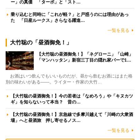
ー」の真価 「ターボ」と「スト…
乗り込むと同時に「これが軽？」と戸惑うのには理由があっ
た 「日産ルークス」さらなる躍進…
一覧を見る
大竹聡の「昼酒御免！」
【大竹聡の昼酒御免！】「ネグローニ」「山崎」
「マンハッタン」新宿三丁目の隠れ家バーで1…
お酒はいつ飲んでもいいものだが、昼から飲むお酒にはまた格
別の味わいがある――。ライター・作家の大竹…
【大竹聡の昼酒御免！】今の若者は「なめろう」や「キヌカツ
ギ」を知らないって本当？ 昔の…
【大竹聡の昼酒御免！】京急線で多摩川越えて「川崎の大衆酒
場」へと昼酒旅 押し寄せるノス…
一覧を見る