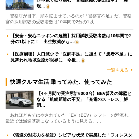
現…
警察庁が目下、頭を悩ませているのが「警察官不足」だ。警察
官の採用試験の受験者数は10年間で2分の1以…
【安全・安心ニッポンの危機】採用試験受験者数は10年間で2
分の1以下に！ 出生数減がも…
【医療崩壊】人口減少で「医師不足」に加えて「患者不足」に
見舞われ地域医療が限界に 今後…
一覧を見る
快適クルマ生活 乗ってみた、使ってみた
【4ヶ月間で受注累計6000台】BEV普及の障壁と
なる「航続距離の不安」「充電のストレス」解
消…
あれほどもてはやされていた「EV（BEV）シフト」の潮流も、
最近では減速基調になっているように見える。…
《雪道の対応力を検証》シビアな状況で実感した「フォレスタ