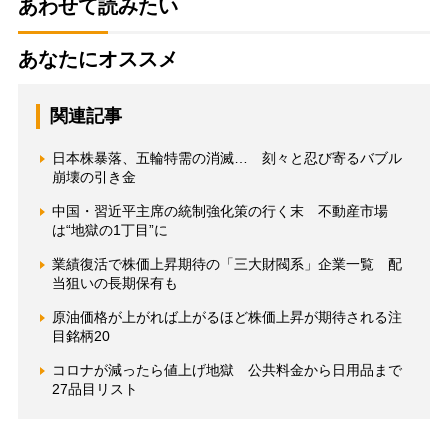
あわせて読みたい
あなたにオススメ
関連記事
日本株暴落、五輪特需の消滅… 刻々と忍び寄るバブル
崩壊の引き金
中国・習近平主席の統制強化策の行く末 不動産市場
は“地獄の1丁目”に
業績復活で株価上昇期待の「三大財閥系」企業一覧 配
当狙いの長期保有も
原油価格が上がれば上がるほど株価上昇が期待される注
目銘柄20
コロナが減ったら値上げ地獄 公共料金から日用品まで
27品目リスト