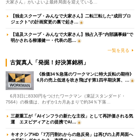
大家さん」がいよいよ最終局面を迎えている…
【独走スクープ・みんなで大家さん】二転三転した“成田プロ
ジェクト”の計画変更の裏で起き…
【追及スクープ・みんなで大家さん】独占入手“内部議事録”で
明かされる柳瀬健一・代表の思…
一覧を見る
古賀真人「発掘！好決算銘柄」
《株価34％急落のワークマンに特大反転の期待》
6月の売上低迷を吹き飛ばす第1四半期決算、…
6月3日に8330円をつけたワークマン（東証スタンダード・
7564）の株価は、わずか1カ月あまりで約34％下落…
三菱重工が「AIインフラの新たな主役」として再評価される気
運 エヌビディアとの提携でAI…
キオクシアHD「7万円割れからの急反発」は再びの上昇局面へ