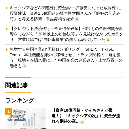
キオクシアなどAI関連株に資金集中で“割安になった成長株”に
投資妙味 資産1.5億円超の坂本慎太郎さんが「絶好の仕込み
時」と考える防衛・食品銘柄を紹介
【クレジット決済代行・全東信が破産】63社もの金融機関が融
資をしながら「20年以上の粉飾決算」を見抜けなかったカラク
リ 営業現場では“自転車操業”の焦りも表出していた
急増する中国企業の“国籍ロンダリング” SHEIN、TikTok、
Temu…本社機能を海外に移転させ、トランプ関税の回避を狙
う 現地人を隠れ蓑にした中国企業の農業参入・土地取得への
懸念も
関連記事
ランキング
【資産10億円超・かんちさんが厳
1
選！】「キオクシアの次」に資金が流
れる期待の高…