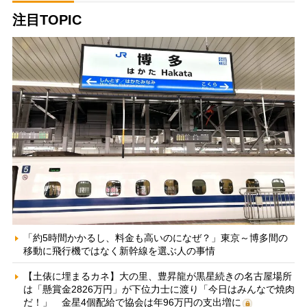
注目TOPIC
「約5時間かかるし、料金も高いのになぜ？」東京～博多間の
移動に飛行機ではなく新幹線を選ぶ人の事情
【土俵に埋まるカネ】大の里、豊昇龍が黒星続きの名古屋場所
は「懸賞金2826万円」が下位力士に渡り「今日はみんなで焼肉
だ！」 金星4個配給で協会は年96万円の支出増に