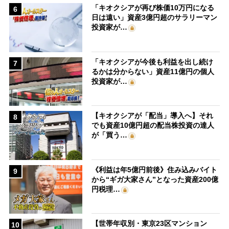
「キオクシアが再び株価10万円になる
6
日は遠い」資産3億円超のサラリーマン
投資家が…
「キオクシアが今後も利益を出し続け
7
るかは分からない」資産11億円の個人
投資家が…
【キオクシアが「配当」導入へ】それ
8
でも資産10億円超の配当株投資の達人
が「買う…
《利益は年5億円前後》住み込みバイト
9
から“ギガ大家さん”となった資産200億
円税理…
【世帯年収別・東京23区マンション
10