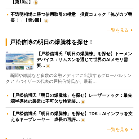
【第10回】
不透明相場に勝つ信用取引の極意 投資コミック「俺がカブ番
長！」【第9回】
一覧を見る
戸松信博の明日の爆騰株を探せ！
【戸松信博氏「明日の爆騰株」を探せ】トーメン
デバイス：サムスンを通じて世界のAIメモリ需
要…
新聞や雑誌など多数の金融メディアに出演するグローバルリン
クアドバイザーズ代表の戸松信博氏が、最新…
【戸松信博氏「明日の爆騰株」を探せ】レーザーテック：最先
端半導体の製造に不可欠な検査装…
【戸松信博氏「明日の爆騰株」を探せ】TDK：AIインフラを支
えるキープレーヤー 成長の再評…
一覧を見る