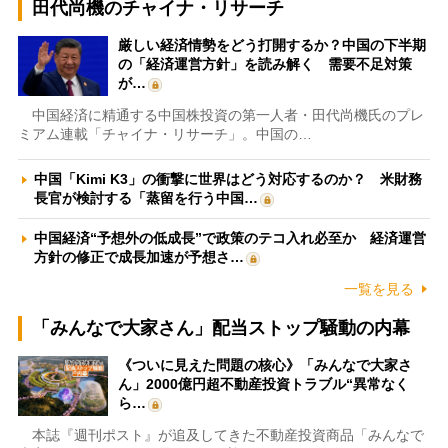
田代尚機のチャイナ・リサーチ
厳しい経済情勢をどう打開するか？中国の下半期
の「経済運営方針」を読み解く 需要不足対策
が…
中国経済に精通する中国株投資の第一人者・田代尚機氏のプレ
ミアム連載「チャイナ・リサーチ」。中国の…
中国「Kimi K3」の衝撃に世界はどう対応するのか？ 米財務
長官が検討する「蒸留を行う中国…
中国経済“予想外の低成長”で政策のテコ入れ必至か 経済運営
方針の修正で成長加速が予想さ…
一覧を見る
「みんなで大家さん」配当ストップ騒動の内幕
《ついに見えた問題の核心》「みんなで大家さ
ん」2000億円超不動産投資トラブル“異常なく
ら…
本誌『週刊ポスト』が追及してきた不動産投資商品「みんなで