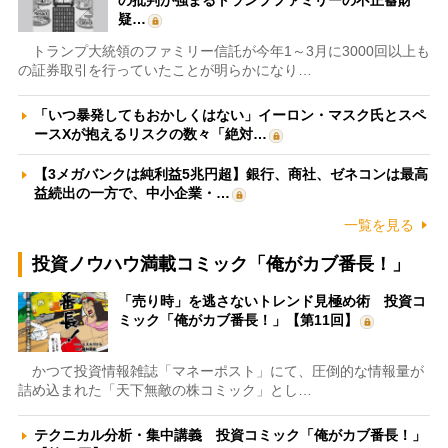
疑…
トランプ大統領のファミリー信託が今年1～3月に3000回以上も
の証券取引を行っていたことが明らかになり…
「いつ暴発してもおかしくはない」イーロン・マスク氏とスペ
ースXが抱えるリスクの数々「絶対…
【3メガバンクは純利益5兆円超】銀行、商社、ゼネコンは最高
益続出の一方で、中小企業・…
一覧を見る
投資ノウハウ満載コミック「俺がカブ番長！」
「売り時」を逃さないトレンド見極め術 投資コ
ミック「俺がカブ番長！」【第11回】
かつて投資情報雑誌「マネーポスト」にて、圧倒的な情報量が
詰め込まれた「天下無敵の株コミック」とし…
テクニカル分析・集中講義 投資コミック「俺がカブ番長！」