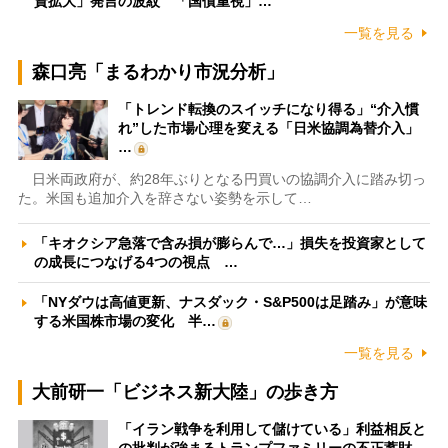
資拡大」発言の波紋 「国債重視」…
一覧を見る
森口亮「まるわかり市況分析」
「トレンド転換のスイッチになり得る」“介入慣
れ”した市場心理を変える「日米協調為替介入」
…
日米両政府が、約28年ぶりとなる円買いの協調介入に踏み切っ
た。米国も追加介入を辞さない姿勢を示して…
「キオクシア急落で含み損が膨らんで…」損失を投資家として
の成長につなげる4つの視点 …
「NYダウは高値更新、ナスダック・S&P500は足踏み」が意味
する米国株市場の変化 半…
一覧を見る
大前研一「ビジネス新大陸」の歩き方
「イラン戦争を利用して儲けている」利益相反と
の批判が強まるトランプファミリーの不正蓄財