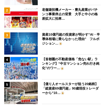
老舗遊技機メーカー・豊丸産業がパチ
2
ンコ事業停止の背景 大手と中小の格
差拡大に拍車…
資産10億円超の投資家が明かす“AI・半
3
導体相場に乗らなかった理由” フルポ
ジション…
【首都圏の不動産価格「危ない駅」ラ
4
ンキング】“中古マンション売れ行き鈍
化”のワー…
【億り人オールスターが狙う20銘柄】
5
「総資産69億円超」90歳現役トレーダ
ーから“10…