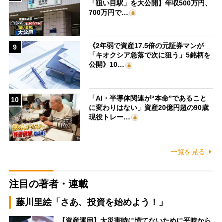
「狙い目駅」を大公開】年収500万円、
700万円で…
《2年弱で資産17.5倍の元証券マンが
9
「キオクシア急落で次に狙う」5銘柄を
公開》10…
「AI・半導体関連が“本命”であること
10
に変わりはない」資産20億円超の90歳
現役トレー…
一覧を見る
注目の著者・連載
藤川里絵「さあ、投資を始めよう！」
【資産運用】大災害時に慌てないために平時から