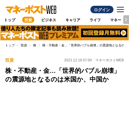
ログイン
トップ
投資
ビジネス
キャリア
ライフ
マネー
トップ
投資
株
株・不動産・金…「世界的バブル崩壊」の震源地となるのは
投資
2021.12.18 07:00
マネーポストWEB
株・不動産・金…「世界的バブル崩壊」
の震源地となるのは米国か、中国か
Loaded
:
96.70%
/
Unmute