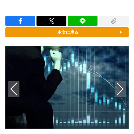
本文に戻る
米