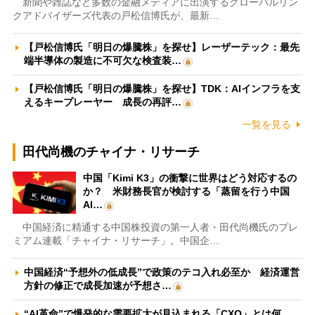
新聞や雑誌など多数の金融メディアに出演するグローバルリン
クアドバイザーズ代表の戸松信博氏が、最新…
【戸松信博氏「明日の爆騰株」を探せ】レーザーテック：最先
端半導体の製造に不可欠な検査装…
【戸松信博氏「明日の爆騰株」を探せ】TDK：AIインフラを支
えるキープレーヤー 成長の再評…
一覧を見る
田代尚機のチャイナ・リサーチ
中国「Kimi K3」の衝撃に世界はどう対応するの
か？ 米財務長官が検討する「蒸留を行う中国
AI…
中国経済に精通する中国株投資の第一人者・田代尚機氏のプレ
ミアム連載「チャイナ・リサーチ」。中国企…
中国経済“予想外の低成長”で政策のテコ入れ必至か 経済運営
方針の修正で成長加速が予想さ…
“AI革命”で爆発的な需要拡大が見込まれる「CXO」とは何