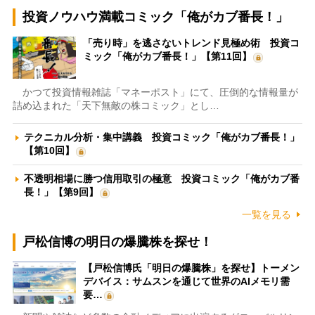
投資ノウハウ満載コミック「俺がカブ番長！」
「売り時」を逃さないトレンド見極め術 投資コ
ミック「俺がカブ番長！」【第11回】
かつて投資情報雑誌「マネーポスト」にて、圧倒的な情報量が
詰め込まれた「天下無敵の株コミック」とし…
テクニカル分析・集中講義 投資コミック「俺がカブ番長！」
【第10回】
不透明相場に勝つ信用取引の極意 投資コミック「俺がカブ番
長！」【第9回】
一覧を見る
戸松信博の明日の爆騰株を探せ！
【戸松信博氏「明日の爆騰株」を探せ】トーメン
デバイス：サムスンを通じて世界のAIメモリ需
要…