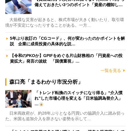
備えておきたい3つのポイント「資産の棚卸し…
大規模な災害が起きると、株式市場が大きく動いたり、取引環
境が不安定になったりすることがある。一方…
5年ぶり改訂の「CGコード」、何が変わったのかポイントを解
説 企業に成長投資の具体的な説…
【令和のPKOか】GPIFをめぐる片山財務相の「円資産への投
資拡大」発言の波紋 「国債重視」…
一覧を見る
森口亮「まるわかり市況分析」
「トレンド転換のスイッチになり得る」“介入慣
れ”した市場心理を変える「日米協調為替介入」
…
日米両政府が、約28年ぶりとなる円買いの協調介入に踏み切っ
た。米国も追加介入を辞さない姿勢を示して…