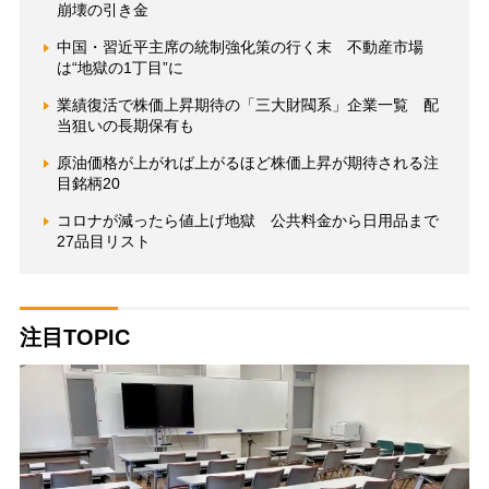
崩壊の引き金
中国・習近平主席の統制強化策の行く末 不動産市場
は“地獄の1丁目”に
業績復活で株価上昇期待の「三大財閥系」企業一覧 配
当狙いの長期保有も
原油価格が上がれば上がるほど株価上昇が期待される注
目銘柄20
コロナが減ったら値上げ地獄 公共料金から日用品まで
27品目リスト
注目TOPIC