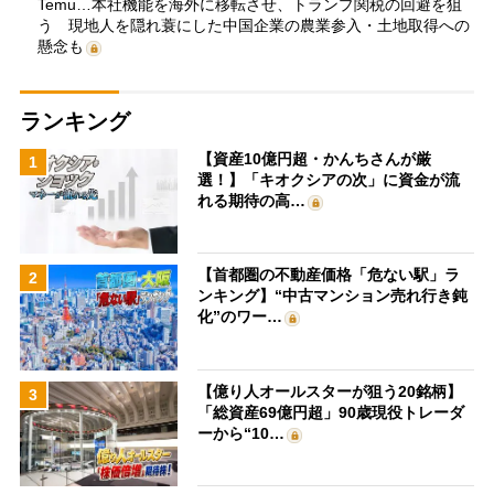
Temu…本社機能を海外に移転させ、トランプ関税の回避を狙
う 現地人を隠れ蓑にした中国企業の農業参入・土地取得への
懸念も
ランキング
【資産10億円超・かんちさんが厳
1
選！】「キオクシアの次」に資金が流
れる期待の高…
【首都圏の不動産価格「危ない駅」ラ
2
ンキング】“中古マンション売れ行き鈍
化”のワー…
【億り人オールスターが狙う20銘柄】
3
「総資産69億円超」90歳現役トレーダ
ーから“10…