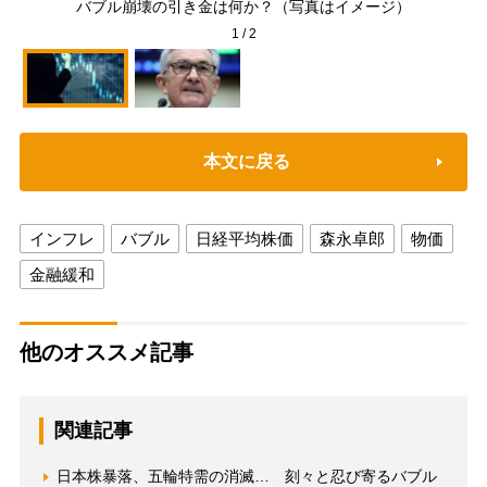
バブル崩壊の引き金は何か？（写真はイメージ）
1
/
2
本文に戻る
インフレ
バブル
日経平均株価
森永卓郎
物価
金融緩和
他のオススメ記事
関連記事
日本株暴落、五輪特需の消滅… 刻々と忍び寄るバブル