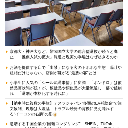
京都大・神戸大など、難関国立大学の総合型選抜が続々と廃
止 「推薦入試の拡大」報道と現実の乖離はなぜ起きるのか
お酒を提供する店で「出禁」になる客のトホホな生態 嘔吐や
粗相だけじゃない、店側が嫌がる“最悪の客”とは
小学生に人気の「シール流通事情」に変調 「ボンドロ」は依
然品薄状態が続くが、模倣品や類似品が大量流通し一部で値崩
れ 「選別が本格化する時代に」
【納車時に複数の事故】テスラジャパン“多額のEV補助金”で注
文殺到、現場は大混乱 トラブル続発の背後に見え隠れす
る“イーロンの右腕”の影
急増する中国企業の“国籍ロンダリング” SHEIN、TikTok、