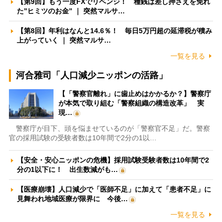
【第9回】もう一度FXでリベンジ！ 種銭は差し押さえを免れ
た”ヒミツのお金” ｜ 突然マルサ…
【第8回】年利はなんと14.6％！ 毎日5万円超の延滞税が積み
上がっていく ｜ 突然マルサ…
一覧を見る
河合雅司「人口減少ニッポンの活路」
【「警察官離れ」に歯止めはかかるか？】警察庁
が本気で取り組む「警察組織の構造改革」 実
現…
警察庁が目下、頭を悩ませているのが「警察官不足」だ。警察
官の採用試験の受験者数は10年間で2分の1以…
【安全・安心ニッポンの危機】採用試験受験者数は10年間で2
分の1以下に！ 出生数減がも…
【医療崩壊】人口減少で「医師不足」に加えて「患者不足」に
見舞われ地域医療が限界に 今後…
一覧を見る