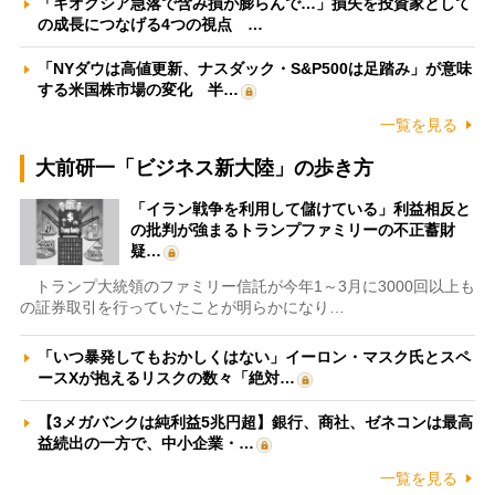
「キオクシア急落で含み損が膨らんで…」損失を投資家として
の成長につなげる4つの視点 …
「NYダウは高値更新、ナスダック・S&P500は足踏み」が意味
する米国株市場の変化 半…
一覧を見る
大前研一「ビジネス新大陸」の歩き方
「イラン戦争を利用して儲けている」利益相反と
の批判が強まるトランプファミリーの不正蓄財
疑…
トランプ大統領のファミリー信託が今年1～3月に3000回以上も
の証券取引を行っていたことが明らかになり…
「いつ暴発してもおかしくはない」イーロン・マスク氏とスペ
ースXが抱えるリスクの数々「絶対…
【3メガバンクは純利益5兆円超】銀行、商社、ゼネコンは最高
益続出の一方で、中小企業・…
一覧を見る