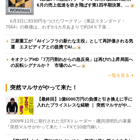
6月の売上低迷を吹き飛ばす第1四半期決算、…
6月3日に8330円をつけたワークマン（東証スタンダード・
7564）の株価は、わずか1カ月あまりで約34％下落…
三菱重工が「AIインフラの新たな主役」として再評価される気
運 エヌビディアとの提携でAI…
キオクシアHD「7万円割れからの急反発」は再びの上昇局面へ
の反転シグナルか？ 市場のムー…
一覧を見る
突然マルサがやって来た！
【最終回】1億6000万円の負債と引き換えに手に
入れたプライスレスな経験 ｜ 突然マルサがや…
2009年12月に発行された元FXトレーダー・磯貝清明氏の著書
『突然マルサがやって来た！～FXで10億円稼い…