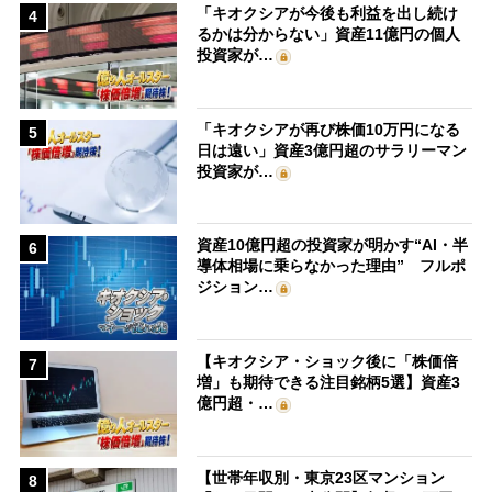
「キオクシアが今後も利益を出し続け
4
るかは分からない」資産11億円の個人
投資家が…
「キオクシアが再び株価10万円になる
5
日は遠い」資産3億円超のサラリーマン
投資家が…
資産10億円超の投資家が明かす“AI・半
6
導体相場に乗らなかった理由” フルポ
ジション…
【キオクシア・ショック後に「株価倍
7
増」も期待できる注目銘柄5選】資産3
億円超・…
【世帯年収別・東京23区マンション
8