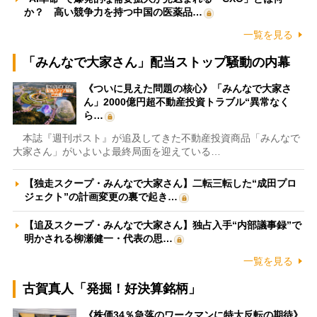
か？ 高い競争力を持つ中国の医薬品…
一覧を見る
「みんなで大家さん」配当ストップ騒動の内幕
《ついに見えた問題の核心》「みんなで大家さ
ん」2000億円超不動産投資トラブル“異常なく
ら…
本誌『週刊ポスト』が追及してきた不動産投資商品「みんなで
大家さん」がいよいよ最終局面を迎えている…
【独走スクープ・みんなで大家さん】二転三転した“成田プロ
ジェクト”の計画変更の裏で起き…
【追及スクープ・みんなで大家さん】独占入手“内部議事録”で
明かされる柳瀬健一・代表の思…
一覧を見る
古賀真人「発掘！好決算銘柄」
《株価34％急落のワークマンに特大反転の期待》