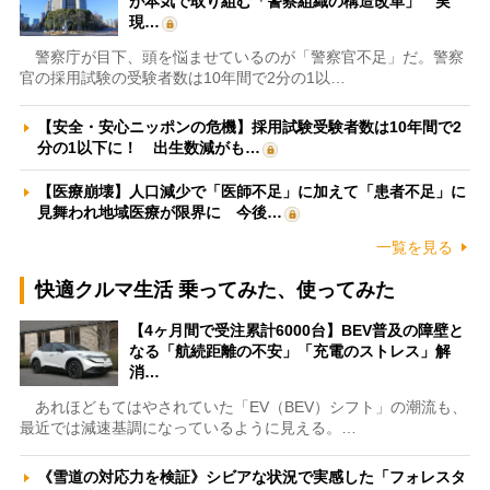
が本気で取り組む「警察組織の構造改革」 実
現…
警察庁が目下、頭を悩ませているのが「警察官不足」だ。警察
官の採用試験の受験者数は10年間で2分の1以…
【安全・安心ニッポンの危機】採用試験受験者数は10年間で2
分の1以下に！ 出生数減がも…
【医療崩壊】人口減少で「医師不足」に加えて「患者不足」に
見舞われ地域医療が限界に 今後…
一覧を見る
快適クルマ生活 乗ってみた、使ってみた
【4ヶ月間で受注累計6000台】BEV普及の障壁と
なる「航続距離の不安」「充電のストレス」解
消…
あれほどもてはやされていた「EV（BEV）シフト」の潮流も、
最近では減速基調になっているように見える。…
《雪道の対応力を検証》シビアな状況で実感した「フォレスタ