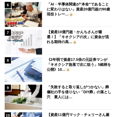
「AI・半導体関連が“本命”であること
6
に変わりはない」資産20億円超の90歳
現役トレー…
【資産10億円超・かんちさんが厳
7
選！】「キオクシアの次」に資金が流
れる期待の高…
《2年弱で資産17.5倍の元証券マンが
8
「キオクシア急落で次に狙う」5銘柄を
公開》10…
「失敗すると取り返しがつかない」葬
9
儀社の手を借りない「DIY葬」の落とし
穴 素人には…
【資産11億円マック・チェリーさん厳
10