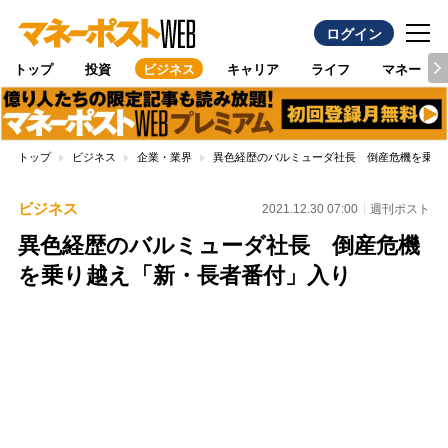
ログイン
トップ
投資
ビジネス
キャリア
ライフ
マネー
トップ
ビジネス
企業・業界
異色経歴のバルミューダ社長 倒産危機を乗り
ビジネス
2021.12.30 07:00
週刊ポスト
異色経歴のバルミューダ社長 倒産危機
を乗り越え「新・長者番付」入り
Loaded
:
96.70%
/
Unmute