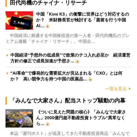
田代尚機のチャイナ・リサーチ
中国「Kimi K3」の衝撃に世界はどう対応するの
か？ 米財務長官が検討する「蒸留を行う中国
AI…
中国経済に精通する中国株投資の第一人者・田代尚機氏のプレ
ミアム連載「チャイナ・リサーチ」。中国企…
中国経済“予想外の低成長”で政策のテコ入れ必至か 経済運営
方針の修正で成長加速が予想さ…
“AI革命”で爆発的な需要拡大が見込まれる「CXO」とは何
か？ 高い競争力を持つ中国の医薬品…
一覧を見る
「みんなで大家さん」配当ストップ騒動の内幕
《ついに見えた問題の核心》「みんなで大家さ
ん」2000億円超不動産投資トラブル“異常なく
ら…
本誌『週刊ポスト』が追及してきた不動産投資商品「みんなで