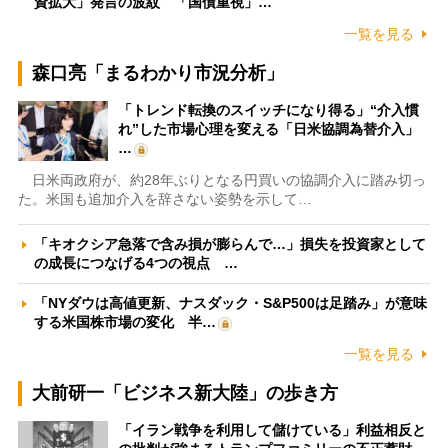
資拡大」発言の波紋 「国債重視」…
一覧を見る
森口亮「まるわかり市況分析」
「トレンド転換のスイッチになり得る」“介入慣
れ”した市場心理を変える「日米協調為替介入」
…
日米両政府が、約28年ぶりとなる円買いの協調介入に踏み切っ
た。米国も追加介入を辞さない姿勢を示して…
「キオクシア急落で含み損が膨らんで…」損失を投資家として
の成長につなげる4つの視点 …
「NYダウは高値更新、ナスダック・S&P500は足踏み」が意味
する米国株市場の変化 半…
一覧を見る
大前研一「ビジネス新大陸」の歩き方
「イラン戦争を利用して儲けている」利益相反と