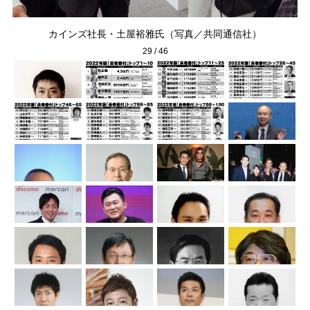
通信
カインズ社長・土屋裕雅氏（写真／共同通信社）
29
/
46