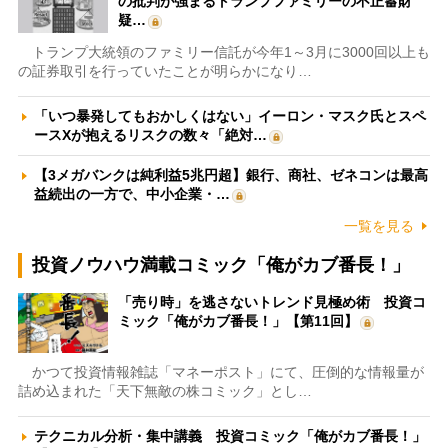
の批判が強まるトランプファミリーの不正蓄財
疑…
トランプ大統領のファミリー信託が今年1～3月に3000回以上も
の証券取引を行っていたことが明らかになり…
「いつ暴発してもおかしくはない」イーロン・マスク氏とスペ
ースXが抱えるリスクの数々「絶対…
【3メガバンクは純利益5兆円超】銀行、商社、ゼネコンは最高
益続出の一方で、中小企業・…
一覧を見る
投資ノウハウ満載コミック「俺がカブ番長！」
「売り時」を逃さないトレンド見極め術 投資コ
ミック「俺がカブ番長！」【第11回】
かつて投資情報雑誌「マネーポスト」にて、圧倒的な情報量が
詰め込まれた「天下無敵の株コミック」とし…
テクニカル分析・集中講義 投資コミック「俺がカブ番長！」