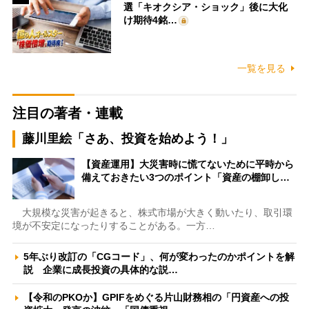
選「キオクシア・ショック」後に大化
け期待4銘…
一覧を見る
注目の著者・連載
藤川里絵「さあ、投資を始めよう！」
【資産運用】大災害時に慌てないために平時から
備えておきたい3つのポイント「資産の棚卸し…
大規模な災害が起きると、株式市場が大きく動いたり、取引環
境が不安定になったりすることがある。一方…
5年ぶり改訂の「CGコード」、何が変わったのかポイントを解
説 企業に成長投資の具体的な説…
【令和のPKOか】GPIFをめぐる片山財務相の「円資産への投