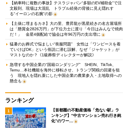
【納車時に複数の事故】テスラジャパン“多額のEV補助金”で注
文殺到、現場は大混乱 トラブル続発の背後に見え隠れす
る“イーロンの右腕”の影
【土俵に埋まるカネ】大の里、豊昇龍が黒星続きの名古屋場所
は「懸賞金2826万円」が下位力士に渡り「今日はみんなで焼肉
だ！」 金星4個配給で協会は年96万円の支出増に
猛暑のお葬式で悩ましい“喪服問題” 女性は「ワンピースを着
ていけばOK」という俗説に潜む誤解、なぜ「ジャケット」が
マストなのか？《1級葬祭ディレクターが解説》
急増する中国企業の“国籍ロンダリング” SHEIN、TikTok、
Temu…本社機能を海外に移転させ、トランプ関税の回避を狙
う 現地人を隠れ蓑にした中国企業の農業参入・土地取得への
懸念も
ランキング
【首都圏の不動産価格「危ない駅」ラ
1
ンキング】“中古マンション売れ行き鈍
化”のワー…