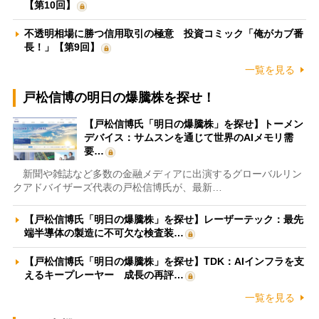
【第10回】
不透明相場に勝つ信用取引の極意 投資コミック「俺がカブ番
長！」【第9回】
一覧を見る
戸松信博の明日の爆騰株を探せ！
【戸松信博氏「明日の爆騰株」を探せ】トーメン
デバイス：サムスンを通じて世界のAIメモリ需
要…
新聞や雑誌など多数の金融メディアに出演するグローバルリン
クアドバイザーズ代表の戸松信博氏が、最新…
【戸松信博氏「明日の爆騰株」を探せ】レーザーテック：最先
端半導体の製造に不可欠な検査装…
【戸松信博氏「明日の爆騰株」を探せ】TDK：AIインフラを支
えるキープレーヤー 成長の再評…
一覧を見る