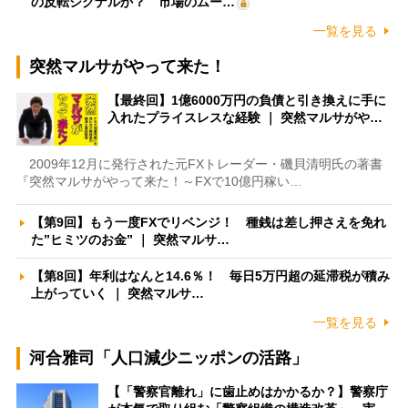
の反転シグナルか？ 市場のムー…
一覧を見る
突然マルサがやって来た！
【最終回】1億6000万円の負債と引き換えに手に
入れたプライスレスな経験 ｜ 突然マルサがや…
2009年12月に発行された元FXトレーダー・磯貝清明氏の著書
『突然マルサがやって来た！～FXで10億円稼い…
【第9回】もう一度FXでリベンジ！ 種銭は差し押さえを免れ
た”ヒミツのお金” ｜ 突然マルサ…
【第8回】年利はなんと14.6％！ 毎日5万円超の延滞税が積み
上がっていく ｜ 突然マルサ…
一覧を見る
河合雅司「人口減少ニッポンの活路」
【「警察官離れ」に歯止めはかかるか？】警察庁