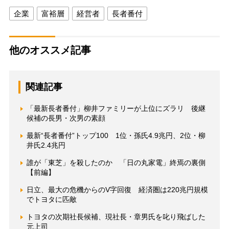
企業
富裕層
経営者
長者番付
他のオススメ記事
関連記事
「最新長者番付」柳井ファミリーが上位にズラリ 後継
候補の長男・次男の素顔
最新“長者番付”トップ100 1位・孫氏4.9兆円、2位・柳
井氏2.4兆円
誰が「東芝」を殺したのか 「日の丸家電」終焉の裏側
【前編】
日立、最大の危機からのV字回復 経済圏は220兆円規模
でトヨタに匹敵
トヨタの次期社長候補、現社長・章男氏を叱り飛ばした
元上司