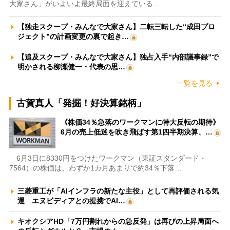
大家さん」がいよいよ最終局面を迎えている…
【独走スクープ・みんなで大家さん】二転三転した“成田プロ
ジェクト”の計画変更の裏で起き…
【追及スクープ・みんなで大家さん】独占入手“内部議事録”で
明かされる柳瀬健一・代表の思…
一覧を見る
古賀真人「発掘！好決算銘柄」
《株価34％急落のワークマンに特大反転の期待》
6月の売上低迷を吹き飛ばす第1四半期決算、…
6月3日に8330円をつけたワークマン（東証スタンダード・
7564）の株価は、わずか1カ月あまりで約34％下落…
三菱重工が「AIインフラの新たな主役」として再評価される気
運 エヌビディアとの提携でAI…
キオクシアHD「7万円割れからの急反発」は再びの上昇局面へ