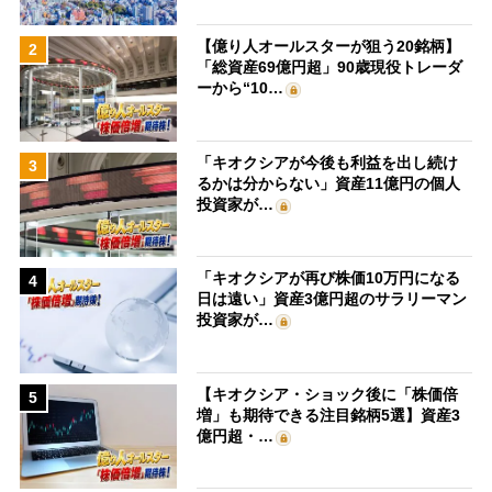
【億り人オールスターが狙う20銘柄】
2
「総資産69億円超」90歳現役トレーダ
ーから“10…
「キオクシアが今後も利益を出し続け
3
るかは分からない」資産11億円の個人
投資家が…
「キオクシアが再び株価10万円になる
4
日は遠い」資産3億円超のサラリーマン
投資家が…
【キオクシア・ショック後に「株価倍
5
増」も期待できる注目銘柄5選】資産3
億円超・…