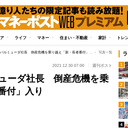
ア
ライフ
マネー
住まい・不動産
家計
トレ
異色経歴のバルミューダ社長 倒産危機を乗り越え「新・長者番付」入り
写真一覧
ラ
1
2021.12.30 07:00
週刊ポスト
ューダ社長 倒産危機を乗
2
番付」入り
3
Loaded
:
87.91%
4