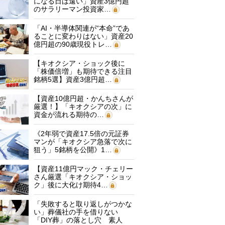
になる日は遠い」資産3億円超
のサラリーマン投資家…
「AI・半導体関連が“本命”であ
ることに変わりはない」資産20
億円超の90歳現役トレ…
【キオクシア・ショック後に
「株価倍増」も期待できる注目
銘柄5選】資産3億円超…
【資産10億円超・かんちさんが
厳選！】「キオクシアの次」に
資金が流れる期待の…
《2年弱で資産17.5倍の元証券
マンが「キオクシア急落で次に
狙う」5銘柄を公開》1…
【資産11億円マック・チェリー
さん厳選「キオクシア・ショッ
ク」後に大化け期待4…
「失敗すると取り返しがつかな
い」葬儀社の手を借りない
「DIY葬」の落とし穴 素人