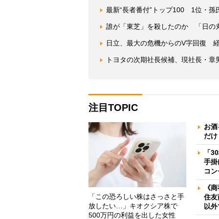
最新“長者番付”トップ100 1位・孫氏
誰が「東芝」を殺したのか 「日の
日立、最大の危機からのV字回復 経
トヨタの次期社長候補、現社長・章
注目TOPIC
お酒
だけ
「3
手掛
コン
《商
「この恐ろしい株はさっさと手
住友
放したい…」キオクシア株で
以外
500万円の利益を出した女性