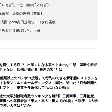
4.9兆円、2位・柳井氏2.4兆円
丸家電」終焉の裏側【前編】
済圏は220兆円規模でトヨタに匹敵
男氏を叱り飛ばした元上司
を提供する店で「出禁」になる客のトホホな生態 嘔吐や粗相
じゃない、店側が嫌がる“最悪の客”とは
0種類以上のパン食べ放題」で行列のできる新形態レストランを
けるサンマルクホールディングス 同社に聞いた「店舗展開の
セプト」、事業を多角化してもぶれない軸
社の大学別就職者数ランキングを解剖》三菱商事、三井物産、
商事への就職者は「東大・早大・慶大で約6割」の現実 3大学
で強い大学はどこか