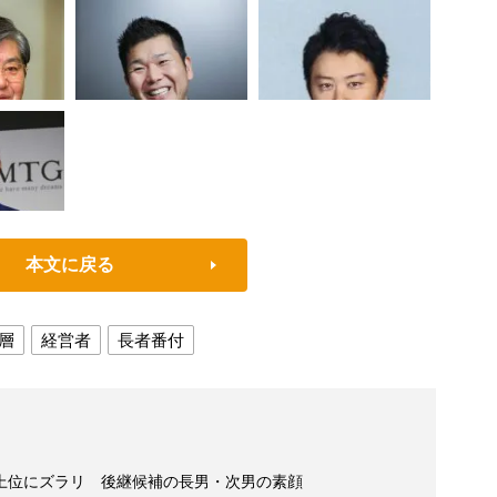
本文に戻る
層
経営者
長者番付
上位にズラリ 後継候補の長男・次男の素顔