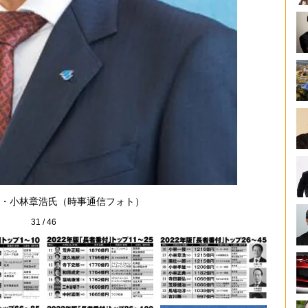
・小林章浩氏（時事通信フォト）
31
/
46