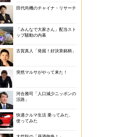
田代尚機のチャイナ・リサーチ
「みんなで大家さん」配当スト
ップ騒動の内幕
古賀真人「発掘！好決算銘柄」
突然マルサがやって来た！
ミクシィ取締役 ファウンダー・笠原健治氏（時事通信フォ
河合雅司「人口減少ニッポンの
活路」
快適クルマ生活 乗ってみた、
使ってみた
大竹聡の「昼酒御免！」