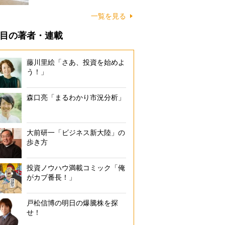
に…
一覧を見る
目の著者・連載
藤川里絵「さあ、投資を始めよ
う！」
森口亮「まるわかり市況分析」
大前研一「ビジネス新大陸」の
歩き方
投資ノウハウ満載コミック「俺
がカブ番長！」
戸松信博の明日の爆騰株を探
せ！