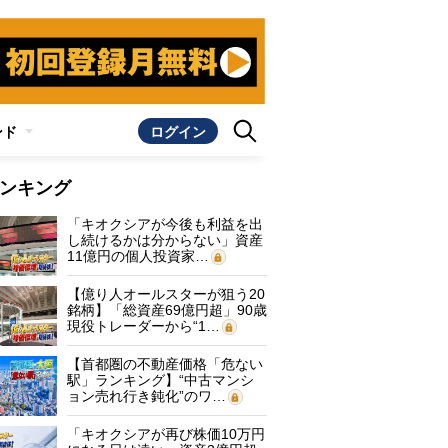
ンド
ログイン
ンキング
「キオクシアが今後も利益を出
し続けるかは分からない」資産
11億円の個人投資家…
【億り人オールスターが狙う20
銘柄】「総資産69億円超」90歳
現役トレーダーから“1…
【首都圏の不動産価格「危ない
駅」ランキング】“中古マンシ
ョン売れ行き鈍化”のワ…
「キオクシアが再び株価10万円