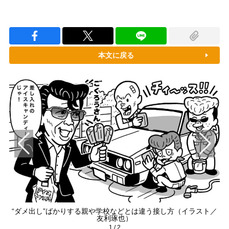
本文に戻る
“ダメ出し”ばかりする親や学校などとは違う接し方（イラスト／
友利琢也）
1
/
2