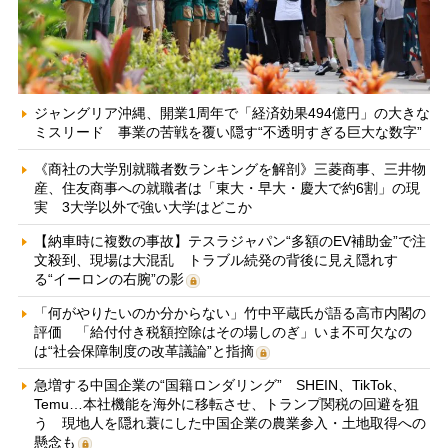
ジャングリア沖縄、開業1周年で「経済効果494億円」の大きな
ミスリード 事業の苦戦を覆い隠す“不透明すぎる巨大な数字”
《商社の大学別就職者数ランキングを解剖》三菱商事、三井物
産、住友商事への就職者は「東大・早大・慶大で約6割」の現
実 3大学以外で強い大学はどこか
【納車時に複数の事故】テスラジャパン“多額のEV補助金”で注
文殺到、現場は大混乱 トラブル続発の背後に見え隠れす
る“イーロンの右腕”の影
「何がやりたいのか分からない」竹中平蔵氏が語る高市内閣の
評価 「給付付き税額控除はその場しのぎ」いま不可欠なの
は“社会保障制度の改革議論”と指摘
急増する中国企業の“国籍ロンダリング” SHEIN、TikTok、
Temu…本社機能を海外に移転させ、トランプ関税の回避を狙
う 現地人を隠れ蓑にした中国企業の農業参入・土地取得への
懸念も