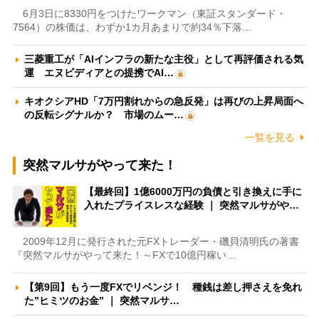
6月3日に8330円をつけたワークマン（東証スタンダード・
7564）の株価は、わずか1カ月あまりで約34％下落…
三菱重工が「AIインフラの新たな主役」として再評価される気
運 エヌビディアとの提携でAI…
キオクシアHD「7万円割れからの急反発」は再びの上昇局面へ
の反転シグナルか？ 市場のムー…
一覧を見る
突然マルサがやって来た！
【最終回】1億6000万円の負債と引き換えに手に
入れたプライスレスな経験 ｜ 突然マルサがや…
2009年12月に発行された元FXトレーダー・磯貝清明氏の著書
『突然マルサがやって来た！～FXで10億円稼い…
【第9回】もう一度FXでリベンジ！ 種銭は差し押さえを免れ
た”ヒミツのお金” ｜ 突然マルサ…