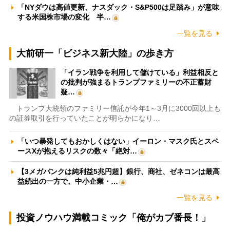
「NYダウは高値更新、ナスダック・S&P500は足踏み」が意味
する米国株市場の変化 半…
一覧を見る
大前研一「ビジネス新大陸」の歩き方
「イラン戦争を利用して儲けている」利益相反と
の批判が強まるトランプファミリーの不正蓄財
疑…
トランプ大統領のファミリー信託が今年1～3月に3000回以上も
の証券取引を行っていたことが明らかになり…
「いつ暴発してもおかしくはない」イーロン・マスク氏とスペ
ースXが抱えるリスクの数々「絶対…
【3メガバンクは純利益5兆円超】銀行、商社、ゼネコンは最高
益続出の一方で、中小企業・…
一覧を見る
投資ノウハウ満載コミック「俺がカブ番長！」