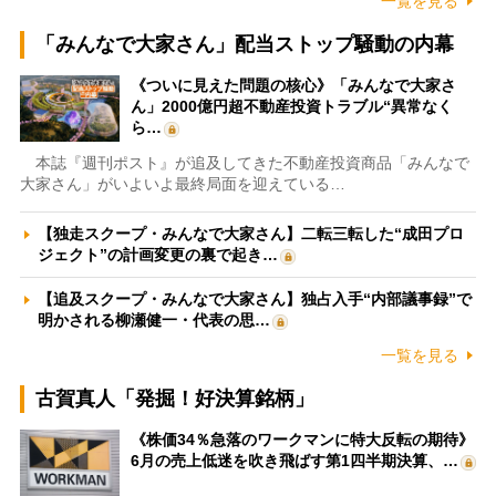
一覧を見る
「みんなで大家さん」配当ストップ騒動の内幕
《ついに見えた問題の核心》「みんなで大家さ
ん」2000億円超不動産投資トラブル“異常なく
ら…
本誌『週刊ポスト』が追及してきた不動産投資商品「みんなで
大家さん」がいよいよ最終局面を迎えている…
【独走スクープ・みんなで大家さん】二転三転した“成田プロ
ジェクト”の計画変更の裏で起き…
【追及スクープ・みんなで大家さん】独占入手“内部議事録”で
明かされる柳瀬健一・代表の思…
一覧を見る
古賀真人「発掘！好決算銘柄」
《株価34％急落のワークマンに特大反転の期待》
6月の売上低迷を吹き飛ばす第1四半期決算、…