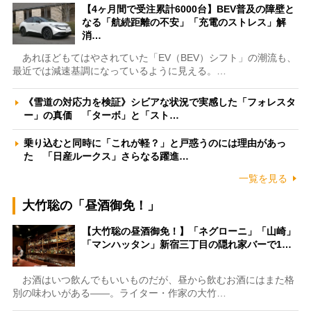
【4ヶ月間で受注累計6000台】BEV普及の障壁と
なる「航続距離の不安」「充電のストレス」解
消…
あれほどもてはやされていた「EV（BEV）シフト」の潮流も、
最近では減速基調になっているように見える。…
《雪道の対応力を検証》シビアな状況で実感した「フォレスタ
ー」の真価 「ターボ」と「スト…
乗り込むと同時に「これが軽？」と戸惑うのには理由があっ
た 「日産ルークス」さらなる躍進…
一覧を見る
大竹聡の「昼酒御免！」
【大竹聡の昼酒御免！】「ネグローニ」「山崎」
「マンハッタン」新宿三丁目の隠れ家バーで1…
お酒はいつ飲んでもいいものだが、昼から飲むお酒にはまた格
別の味わいがある――。ライター・作家の大竹…