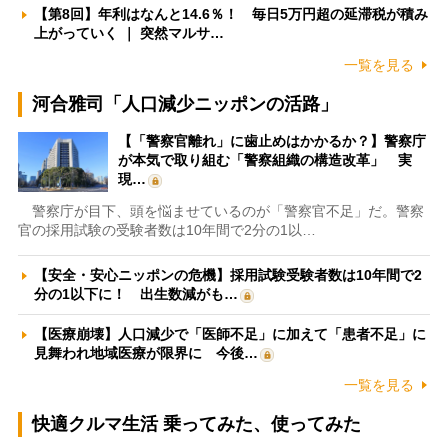
【第8回】年利はなんと14.6％！ 毎日5万円超の延滞税が積み
上がっていく ｜ 突然マルサ…
一覧を見る
河合雅司「人口減少ニッポンの活路」
【「警察官離れ」に歯止めはかかるか？】警察庁
が本気で取り組む「警察組織の構造改革」 実
現…
警察庁が目下、頭を悩ませているのが「警察官不足」だ。警察
官の採用試験の受験者数は10年間で2分の1以…
【安全・安心ニッポンの危機】採用試験受験者数は10年間で2
分の1以下に！ 出生数減がも…
【医療崩壊】人口減少で「医師不足」に加えて「患者不足」に
見舞われ地域医療が限界に 今後…
一覧を見る
快適クルマ生活 乗ってみた、使ってみた