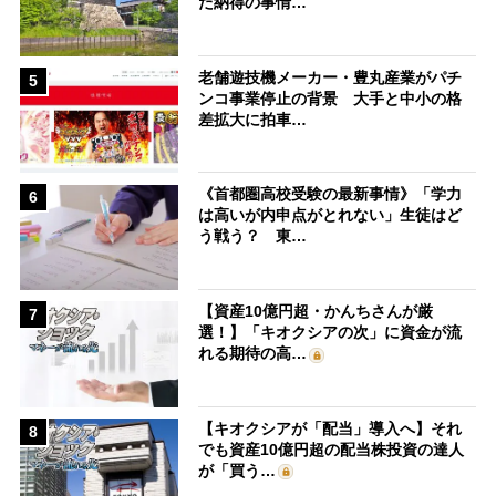
た納得の事情…
老舗遊技機メーカー・豊丸産業がパチ
5
ンコ事業停止の背景 大手と中小の格
差拡大に拍車…
《首都圏高校受験の最新事情》「学力
6
は高いが内申点がとれない」生徒はど
う戦う？ 東…
【資産10億円超・かんちさんが厳
7
選！】「キオクシアの次」に資金が流
れる期待の高…
【キオクシアが「配当」導入へ】それ
8
でも資産10億円超の配当株投資の達人
が「買う…