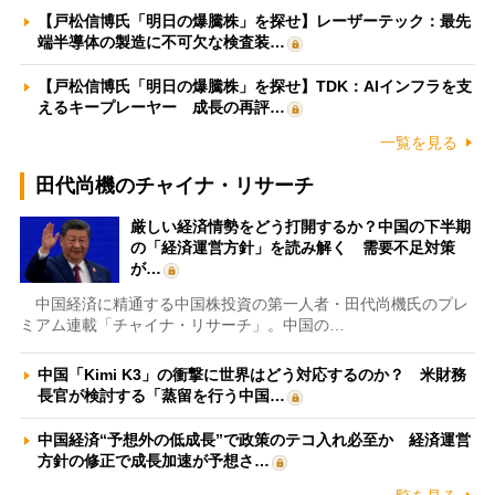
【戸松信博氏「明日の爆騰株」を探せ】レーザーテック：最先
端半導体の製造に不可欠な検査装…
【戸松信博氏「明日の爆騰株」を探せ】TDK：AIインフラを支
えるキープレーヤー 成長の再評…
一覧を見る
田代尚機のチャイナ・リサーチ
厳しい経済情勢をどう打開するか？中国の下半期
の「経済運営方針」を読み解く 需要不足対策
が…
中国経済に精通する中国株投資の第一人者・田代尚機氏のプレ
ミアム連載「チャイナ・リサーチ」。中国の…
中国「Kimi K3」の衝撃に世界はどう対応するのか？ 米財務
長官が検討する「蒸留を行う中国…
中国経済“予想外の低成長”で政策のテコ入れ必至か 経済運営
方針の修正で成長加速が予想さ…