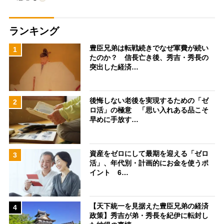
ランキング
豊臣兄弟は転戦続きでなぜ軍費が続い
1
たのか？ 信長亡き後、秀吉・秀長の
突出した経済…
後悔しない老後を実現するための「ゼ
2
ロ活」の極意 「思い入れある品こそ
早めに手放す…
資産をゼロにして最期を迎える「ゼロ
3
活」、年代別・計画的にお金を使うポ
イント 6…
【天下統一を見据えた豊臣兄弟の経済
4
政策】秀吉が弟・秀長を紀伊に転封し