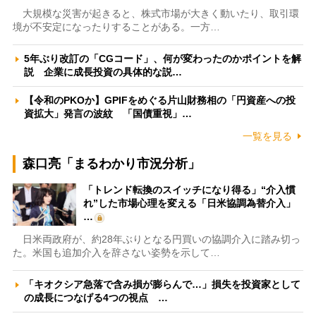
大規模な災害が起きると、株式市場が大きく動いたり、取引環
境が不安定になったりすることがある。一方…
5年ぶり改訂の「CGコード」、何が変わったのかポイントを解
説 企業に成長投資の具体的な説…
【令和のPKOか】GPIFをめぐる片山財務相の「円資産への投
資拡大」発言の波紋 「国債重視」…
一覧を見る
森口亮「まるわかり市況分析」
「トレンド転換のスイッチになり得る」“介入慣
れ”した市場心理を変える「日米協調為替介入」
…
日米両政府が、約28年ぶりとなる円買いの協調介入に踏み切っ
た。米国も追加介入を辞さない姿勢を示して…
「キオクシア急落で含み損が膨らんで…」損失を投資家として
の成長につなげる4つの視点 …