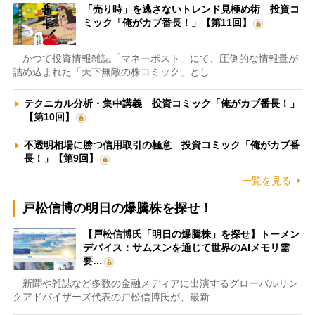
「売り時」を逃さないトレンド見極め術 投資コ
ミック「俺がカブ番長！」【第11回】
かつて投資情報雑誌「マネーポスト」にて、圧倒的な情報量が
詰め込まれた「天下無敵の株コミック」とし…
テクニカル分析・集中講義 投資コミック「俺がカブ番長！」
【第10回】
不透明相場に勝つ信用取引の極意 投資コミック「俺がカブ番
長！」【第9回】
一覧を見る
戸松信博の明日の爆騰株を探せ！
【戸松信博氏「明日の爆騰株」を探せ】トーメン
デバイス：サムスンを通じて世界のAIメモリ需
要…
新聞や雑誌など多数の金融メディアに出演するグローバルリン
クアドバイザーズ代表の戸松信博氏が、最新…