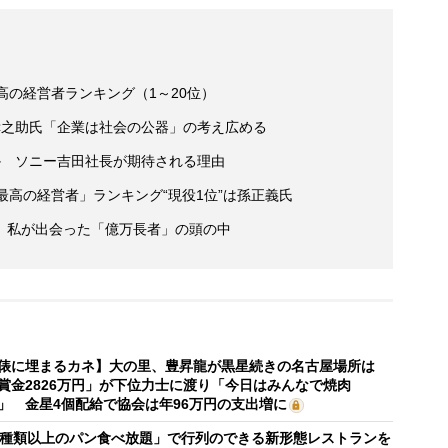
高の経営者ランキング（1～20位）
幸之助氏「企業は社会の公器」の考え広める
か ソニー吉田社長が期待される理由
最高の経営者」ランキング“現役1位”は孫正義氏
 私が出会った「億万長者」の頭の中
俵に埋まるカネ】大の里、豊昇龍が黒星続きの名古屋場所は
賞金2826万円」が下位力士に渡り「今日はみんなで焼肉
」 金星4個配給で協会は年96万円の支出増に
0種類以上のパン食べ放題」で行列のできる新形態レストランを