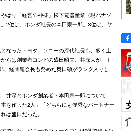
やはり「経営の神様」松下電器産業（現パナソ
。2位は、ホンダ社長の本田宗一郎。3位は、ヤ
。
となったトヨタ、ソニーの歴代社長も、多く上
ーからは創業者コンビの盛田昭夫、井深大が、ト
郎、経団連会長も務めた奥田碩がランク入りし
は、井深とホンダ創業者・本田宗一郎について
本を作った2人」「どちらにも優秀なパートナー
それは盛田だった。
才でした。ソニーのウォークマンは“外で歩きな