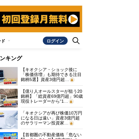
ンド
ログイン
ンキング
【キオクシア・ショック後に
「株価倍増」も期待できる注目
銘柄5選】資産3億円超…
【億り人オールスターが狙う20
銘柄】「総資産69億円超」90歳
現役トレーダーから“1…
「キオクシアが再び株価10万円
になる日は遠い」資産3億円超
のサラリーマン投資家…
【首都圏の不動産価格「危ない