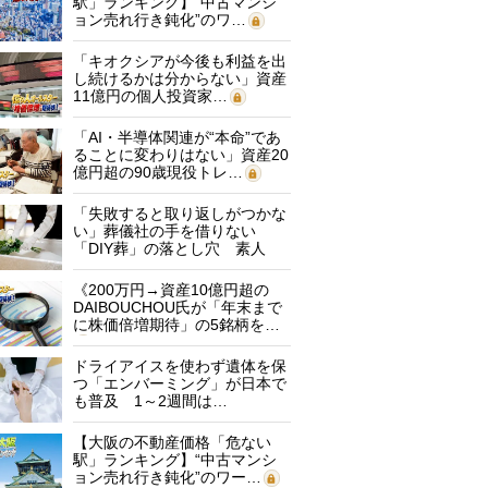
駅」ランキング】“中古マンシ
ョン売れ行き鈍化”のワ…
「キオクシアが今後も利益を出
し続けるかは分からない」資産
11億円の個人投資家…
「AI・半導体関連が“本命”であ
ることに変わりはない」資産20
億円超の90歳現役トレ…
「失敗すると取り返しがつかな
い」葬儀社の手を借りない
「DIY葬」の落とし穴 素人
に…
《200万円→資産10億円超の
DAIBOUCHOU氏が「年末まで
に株価倍増期待」の5銘柄を…
ドライアイスを使わず遺体を保
つ「エンバーミング」が日本で
も普及 1～2週間は…
【大阪の不動産価格「危ない
駅」ランキング】“中古マンシ
ョン売れ行き鈍化”のワー…