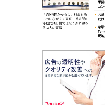
手掛
コン
「約5時間かかるし、料金も高
お酒
いのになぜ？」東京～博多間の
だけ
移動に飛行機ではなく新幹線を
急増
選ぶ人の事情
Te
現地