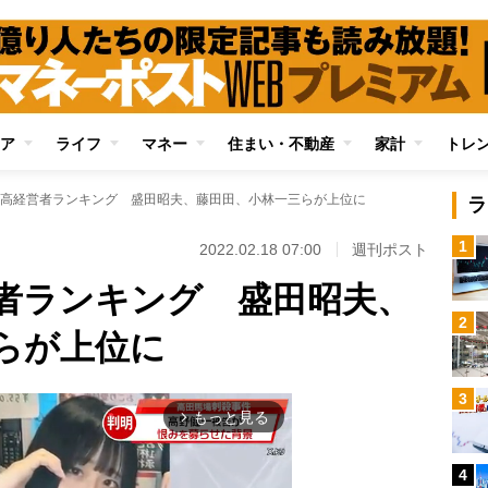
ア
ライフ
マネー
住まい・不動産
家計
トレ
高経営者ランキング 盛田昭夫、藤田田、小林一三らが上位に
ラ
1
2022.02.18 07:00
週刊ポスト
者ランキング 盛田昭夫、
2
らが上位に
3
もっと見る
arrow_forward_ios
4