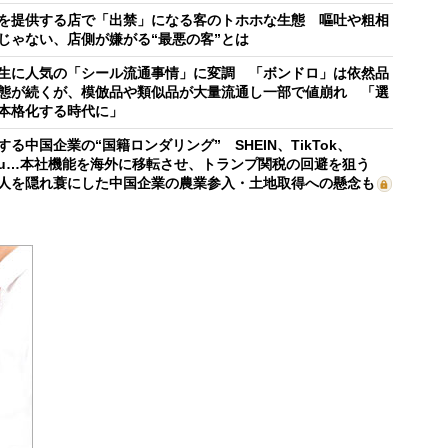
を提供する店で「出禁」になる客のトホホな生態 嘔吐や粗相
じゃない、店側が嫌がる“最悪の客”とは
生に人気の「シール流通事情」に変調 「ボンドロ」は依然品
態が続くが、模倣品や類似品が大量流通し一部で値崩れ 「選
本格化する時代に」
する中国企業の“国籍ロンダリング” SHEIN、TikTok、
mu…本社機能を海外に移転させ、トランプ関税の回避を狙う
人を隠れ蓑にした中国企業の農業参入・土地取得への懸念も