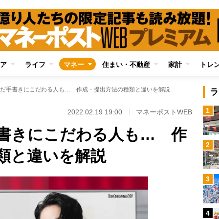
ア
ライフ
マネー
住まい・不動産
家計
トレ
だ手書きにこだわる人も… 作成・提出方法の種類と違いを解説
ラ
1
2022.02.19 19:00
マネーポストWEB
書きにこだわる人も… 作
2
類と違いを解説
3
4