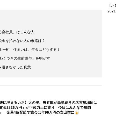
【お
202
る会社員」はこんな人
税金を払わない人の末路は？
マネー術 住まいは、年金はどうする？
いわくつきの生前贈与」を明かす
を遺さなかった真意
俵に埋まるカネ】大の里、豊昇龍が黒星続きの名古屋場所は
賞金2826万円」が下位力士に渡り「今日はみんなで焼肉
」 金星4個配給で協会は年96万円の支出増に