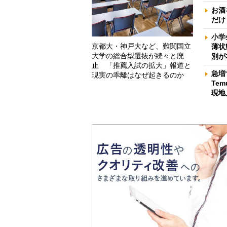
お酒
だけ
小学
京都大・神戸大など、難関国立
薄状
大学の総合型選抜が続々と廃
別が
止 「推薦入試の拡大」報道と
急増
現実の乖離はなぜ起きるのか
Te
現地