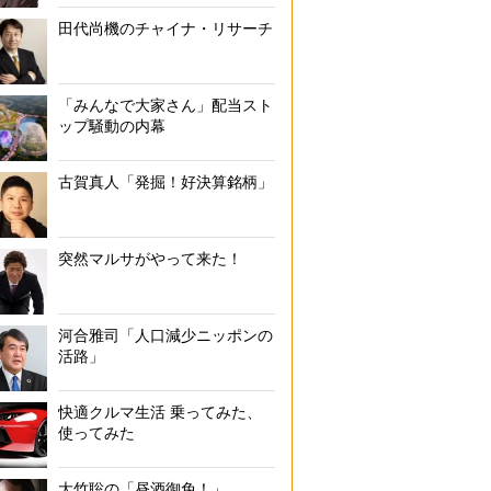
田代尚機のチャイナ・リサーチ
「みんなで大家さん」配当スト
ップ騒動の内幕
古賀真人「発掘！好決算銘柄」
突然マルサがやって来た！
河合雅司「人口減少ニッポンの
活路」
快適クルマ生活 乗ってみた、
使ってみた
大竹聡の「昼酒御免！」