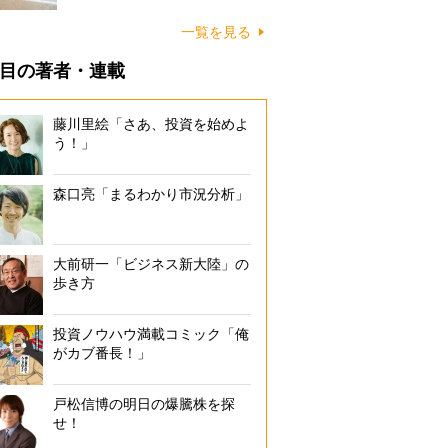
に…
一覧を見る
目の著者・連載
藤川里絵「さあ、投資を始めよ
う！」
森口亮「まるわかり市況分析」
大前研一「ビジネス新大陸」の
歩き方
投資ノウハウ満載コミック「俺
がカブ番長！」
戸松信博の明日の爆騰株を探
せ！