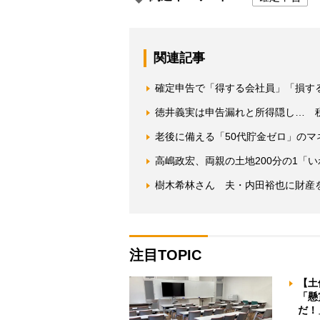
関連記事
確定申告で「得する会社員」「損す
徳井義実は申告漏れと所得隠し… 
老後に備える「50代貯金ゼロ」の
高嶋政宏、両親の土地200分の1「
樹木希林さん 夫・内田裕也に財産
注目TOPIC
【土
「懸
だ！