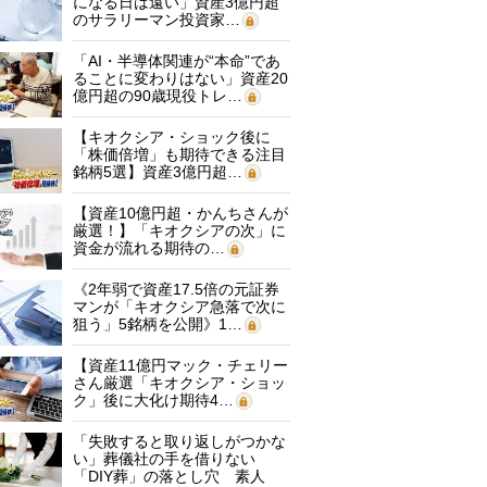
になる日は遠い」資産3億円超
のサラリーマン投資家…
「AI・半導体関連が“本命”であ
ることに変わりはない」資産20
億円超の90歳現役トレ…
【キオクシア・ショック後に
「株価倍増」も期待できる注目
銘柄5選】資産3億円超…
【資産10億円超・かんちさんが
厳選！】「キオクシアの次」に
資金が流れる期待の…
《2年弱で資産17.5倍の元証券
マンが「キオクシア急落で次に
狙う」5銘柄を公開》1…
【資産11億円マック・チェリー
さん厳選「キオクシア・ショッ
ク」後に大化け期待4…
「失敗すると取り返しがつかな
い」葬儀社の手を借りない
「DIY葬」の落とし穴 素人