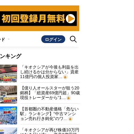
ンド
ログイン
ンキング
「キオクシアが今後も利益を出
し続けるかは分からない」資産
11億円の個人投資家…
【億り人オールスターが狙う20
銘柄】「総資産69億円超」90歳
現役トレーダーから“1…
【首都圏の不動産価格「危ない
駅」ランキング】“中古マンシ
ョン売れ行き鈍化”のワ…
「キオクシアが再び株価10万円