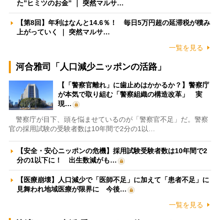
た”ヒミツのお金” ｜ 突然マルサ…
【第8回】年利はなんと14.6％！ 毎日5万円超の延滞税が積み
上がっていく ｜ 突然マルサ…
一覧を見る
河合雅司「人口減少ニッポンの活路」
【「警察官離れ」に歯止めはかかるか？】警察庁
が本気で取り組む「警察組織の構造改革」 実
現…
警察庁が目下、頭を悩ませているのが「警察官不足」だ。警察
官の採用試験の受験者数は10年間で2分の1以…
【安全・安心ニッポンの危機】採用試験受験者数は10年間で2
分の1以下に！ 出生数減がも…
【医療崩壊】人口減少で「医師不足」に加えて「患者不足」に
見舞われ地域医療が限界に 今後…
一覧を見る