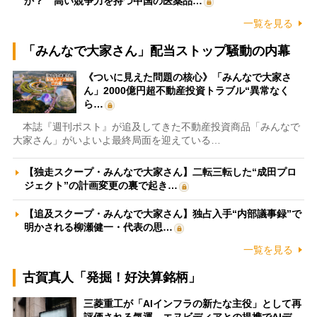
か？ 高い競争力を持つ中国の医薬品…
一覧を見る
「みんなで大家さん」配当ストップ騒動の内幕
《ついに見えた問題の核心》「みんなで大家さ
ん」2000億円超不動産投資トラブル“異常なく
ら…
本誌『週刊ポスト』が追及してきた不動産投資商品「みんなで
大家さん」がいよいよ最終局面を迎えている…
【独走スクープ・みんなで大家さん】二転三転した“成田プロ
ジェクト”の計画変更の裏で起き…
【追及スクープ・みんなで大家さん】独占入手“内部議事録”で
明かされる柳瀬健一・代表の思…
一覧を見る
古賀真人「発掘！好決算銘柄」
三菱重工が「AIインフラの新たな主役」として再