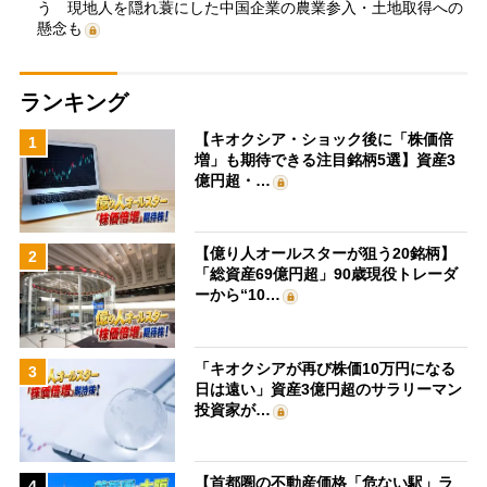
う 現地人を隠れ蓑にした中国企業の農業参入・土地取得への
懸念も
ランキング
【キオクシア・ショック後に「株価倍
1
増」も期待できる注目銘柄5選】資産3
億円超・…
【億り人オールスターが狙う20銘柄】
2
「総資産69億円超」90歳現役トレーダ
ーから“10…
「キオクシアが再び株価10万円になる
3
日は遠い」資産3億円超のサラリーマン
投資家が…
【首都圏の不動産価格「危ない駅」ラ
4