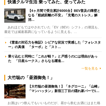
快適クルマ生活 乗ってみた、使ってみた
【4ヶ月間で受注累計6000台】BEV普及の障壁と
なる「航続距離の不安」「充電のストレス」解
消…
あれほどもてはやされていた「EV（BEV）シフト」の潮流も、
最近では減速基調になっているように見える。…
《雪道の対応力を検証》シビアな状況で実感した「フォレスタ
ー」の真価 「ターボ」と「スト…
乗り込むと同時に「これが軽？」と戸惑うのには理由があっ
た 「日産ルークス」さらなる躍進…
一覧を見る
大竹聡の「昼酒御免！」
【大竹聡の昼酒御免！】「ネグローニ」「山崎」
「マンハッタン」新宿三丁目の隠れ家バーで1…
お酒はいつ飲んでもいいものだが、昼から飲むお酒にはまた格