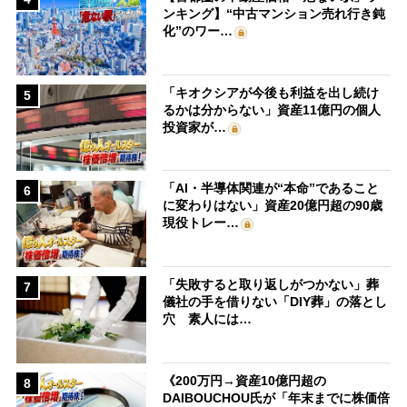
ンキング】“中古マンション売れ行き鈍
化”のワー…
「キオクシアが今後も利益を出し続け
5
るかは分からない」資産11億円の個人
投資家が…
「AI・半導体関連が“本命”であること
6
に変わりはない」資産20億円超の90歳
現役トレー…
「失敗すると取り返しがつかない」葬
7
儀社の手を借りない「DIY葬」の落とし
穴 素人には…
《200万円→資産10億円超の
8
DAIBOUCHOU氏が「年末までに株価倍