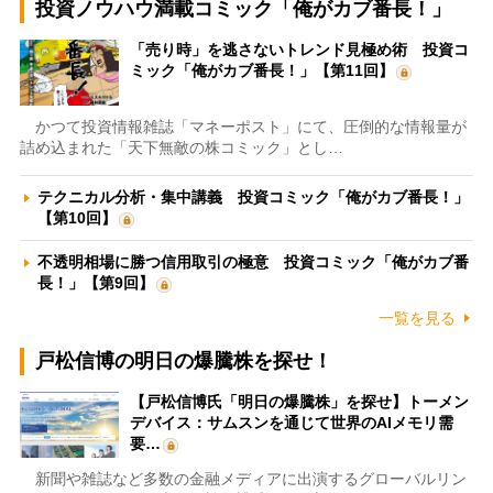
投資ノウハウ満載コミック「俺がカブ番長！」
「売り時」を逃さないトレンド見極め術 投資コ
ミック「俺がカブ番長！」【第11回】
かつて投資情報雑誌「マネーポスト」にて、圧倒的な情報量が
詰め込まれた「天下無敵の株コミック」とし…
テクニカル分析・集中講義 投資コミック「俺がカブ番長！」
【第10回】
不透明相場に勝つ信用取引の極意 投資コミック「俺がカブ番
長！」【第9回】
一覧を見る
戸松信博の明日の爆騰株を探せ！
【戸松信博氏「明日の爆騰株」を探せ】トーメン
デバイス：サムスンを通じて世界のAIメモリ需
要…
新聞や雑誌など多数の金融メディアに出演するグローバルリン