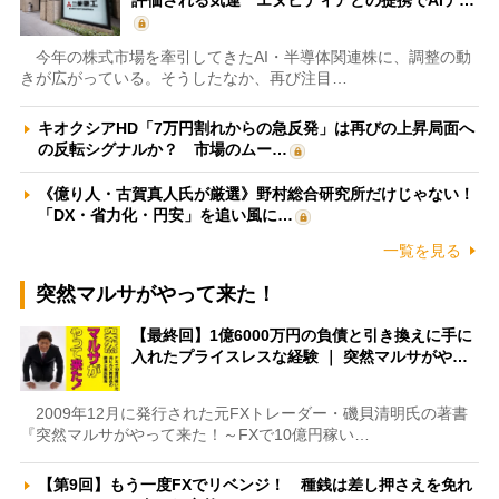
評価される気運 エヌビディアとの提携でAIデ…
今年の株式市場を牽引してきたAI・半導体関連株に、調整の動
きが広がっている。そうしたなか、再び注目…
キオクシアHD「7万円割れからの急反発」は再びの上昇局面へ
の反転シグナルか？ 市場のムー…
《億り人・古賀真人氏が厳選》野村総合研究所だけじゃない！
「DX・省力化・円安」を追い風に…
一覧を見る
突然マルサがやって来た！
【最終回】1億6000万円の負債と引き換えに手に
入れたプライスレスな経験 ｜ 突然マルサがや…
2009年12月に発行された元FXトレーダー・磯貝清明氏の著書
『突然マルサがやって来た！～FXで10億円稼い…
【第9回】もう一度FXでリベンジ！ 種銭は差し押さえを免れ