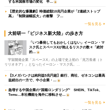
する米国株市場の変化 半…
【歴史的な爆騰劇】時価総額10兆円企業が「2連続ストップ
高」「制限値幅拡大」の衝撃 フ…
一覧を見る
大前研一「ビジネス新大陸」の歩き方
「いつ暴発してもおかしくはない」イーロン・マ
スク氏とスペースXが抱えるリスクの数々「絶対
的…
宇宙開発企業「スペースX」の上場で史上初の「兆万長者（ト
リリオネア）」となったイーロン・マスク氏。…
【3メガバンクは純利益5兆円超】銀行、商社、ゼネコンは最高
益続出の一方で、中小企業・…
急増する中国企業の“国籍ロンダリング” SHEIN、TikTok、
Temu…本社機能を海外に移転させ…
一覧を見る