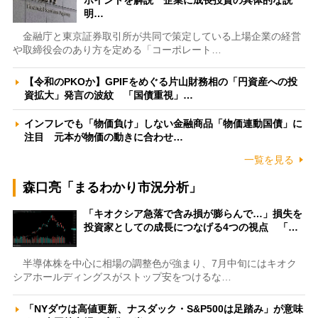
ポイントを解説 企業に成長投資の具体的な説
明…
金融庁と東京証券取引所が共同で策定している上場企業の経営
や取締役会のあり方を定める「コーポレート…
【令和のPKOか】GPIFをめぐる片山財務相の「円資産への投
資拡大」発言の波紋 「国債重視」…
インフレでも「物価負け」しない金融商品「物価連動国債」に
注目 元本が物価の動きに合わせ…
一覧を見る
森口亮「まるわかり市況分析」
「キオクシア急落で含み損が膨らんで…」損失を
投資家としての成長につなげる4つの視点 「…
半導体株を中心に相場の調整色が強まり、7月中旬にはキオク
シアホールディングスがストップ安をつけるな…
「NYダウは高値更新、ナスダック・S&P500は足踏み」が意味