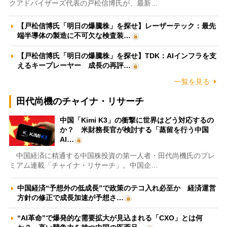
クアドバイザーズ代表の戸松信博氏が、最新…
【戸松信博氏「明日の爆騰株」を探せ】レーザーテック：最先
端半導体の製造に不可欠な検査装…
【戸松信博氏「明日の爆騰株」を探せ】TDK：AIインフラを支
えるキープレーヤー 成長の再評…
一覧を見る
田代尚機のチャイナ・リサーチ
中国「Kimi K3」の衝撃に世界はどう対応するの
か？ 米財務長官が検討する「蒸留を行う中国
AI…
中国経済に精通する中国株投資の第一人者・田代尚機氏のプレ
ミアム連載「チャイナ・リサーチ」。中国企…
中国経済“予想外の低成長”で政策のテコ入れ必至か 経済運営
方針の修正で成長加速が予想さ…
“AI革命”で爆発的な需要拡大が見込まれる「CXO」とは何