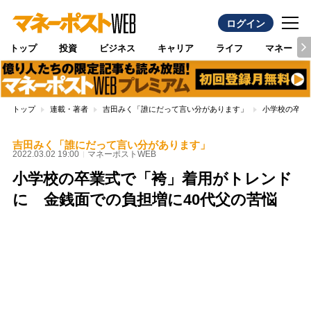
ログイン
トップ
投資
ビジネス
キャリア
ライフ
マネー
トップ
連載・著者
吉田みく「誰にだって言い分があります」
小学校の卒業
吉田みく「誰にだって言い分があります」
2022.03.02 19:00
マネーポストWEB
小学校の卒業式で「袴」着用がトレンド
に 金銭面での負担増に40代父の苦悩
Loaded
:
100.00%
/
Unmute