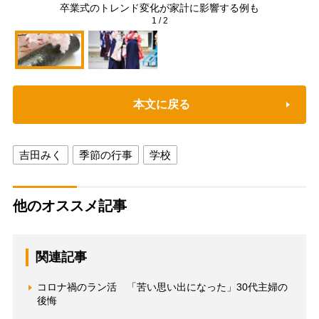
卒業式のトレンド変化が家計に影響する例も
1
/
2
本文に戻る
吉田みく
季節の行事
学校
他のオススメ記事
関連記事
コロナ禍のラン活 「苦い思い出になった」30代主婦の
後悔