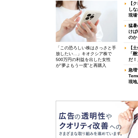
【ク
しな
現場
猛暑
けば
のか
「この恐ろしい株はさっさと手
【土
放したい…」キオクシア株で
「懸
500万円の利益を出した女性
だ！
が“夢よもう一度”と再購入
急増
Te
現地