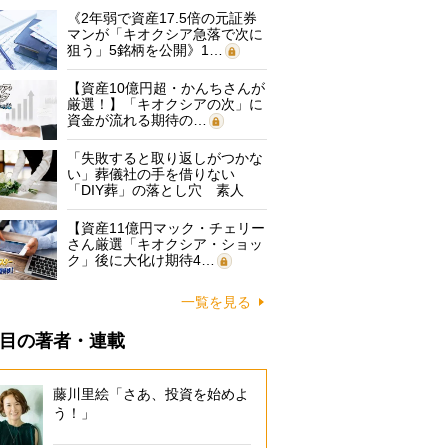
《2年弱で資産17.5倍の元証券
マンが「キオクシア急落で次に
狙う」5銘柄を公開》1…
【資産10億円超・かんちさんが
厳選！】「キオクシアの次」に
資金が流れる期待の…
「失敗すると取り返しがつかな
い」葬儀社の手を借りない
「DIY葬」の落とし穴 素人
に…
【資産11億円マック・チェリー
さん厳選「キオクシア・ショッ
ク」後に大化け期待4…
一覧を見る
目の著者・連載
藤川里絵「さあ、投資を始めよ
う！」