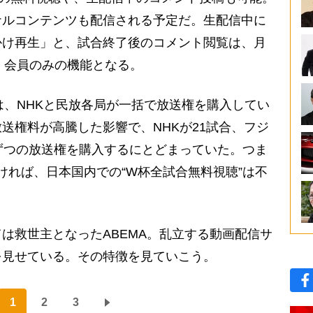
ナルコンテンツも配信される予定だ。生配信中に
かけ再生」と、試合終了後のコメント閲覧は、月
ム」会員のみの機能となる。
は、NHKと民放各局が一括で放送権を購入してい
送権料が高騰した影響で、NHKが21試合、フジ
ずつの放送権を購入するにとどまっていた。つま
ければ、日本国内での“W杯全試合無料視聴”は不
救世主となったABEMA。乱立する動画配信サ
を見せている。その特徴を見ていこう。
1
2
3