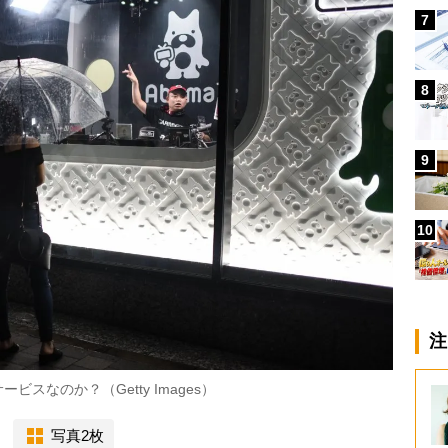
7
8
9
10
注
スなのか？（Getty Images）
写真2枚