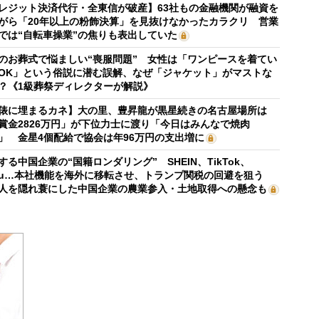
レジット決済代行・全東信が破産】63社もの金融機関が融資を
がら「20年以上の粉飾決算」を見抜けなかったカラクリ 営業
では“自転車操業”の焦りも表出していた
のお葬式で悩ましい“喪服問題” 女性は「ワンピースを着てい
OK」という俗説に潜む誤解、なぜ「ジャケット」がマストな
？《1級葬祭ディレクターが解説》
俵に埋まるカネ】大の里、豊昇龍が黒星続きの名古屋場所は
賞金2826万円」が下位力士に渡り「今日はみんなで焼肉
」 金星4個配給で協会は年96万円の支出増に
する中国企業の“国籍ロンダリング” SHEIN、TikTok、
mu…本社機能を海外に移転させ、トランプ関税の回避を狙う
人を隠れ蓑にした中国企業の農業参入・土地取得への懸念も