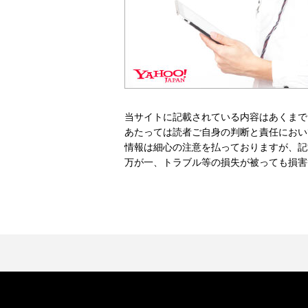
当サイトに記載されている内容はあくまで
あたっては読者ご自身の判断と責任におい
情報は細心の注意を払っておりますが、記
万が一、トラブル等の損失が被っても損害