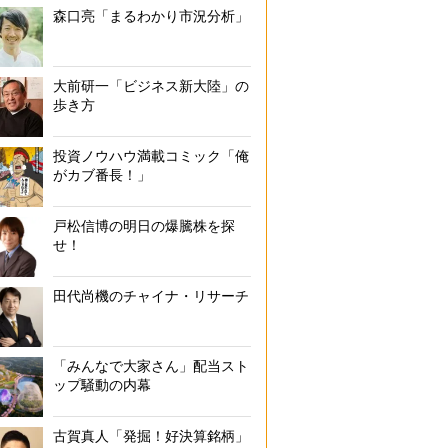
森口亮「まるわかり市況分析」
大前研一「ビジネス新大陸」の
歩き方
投資ノウハウ満載コミック「俺
がカブ番長！」
戸松信博の明日の爆騰株を探
せ！
田代尚機のチャイナ・リサーチ
「みんなで大家さん」配当スト
ップ騒動の内幕
古賀真人「発掘！好決算銘柄」