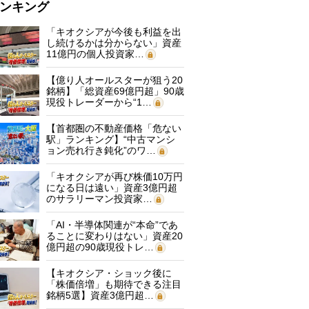
ンキング
「キオクシアが今後も利益を出
し続けるかは分からない」資産
11億円の個人投資家…
【億り人オールスターが狙う20
銘柄】「総資産69億円超」90歳
現役トレーダーから“1…
【首都圏の不動産価格「危ない
駅」ランキング】“中古マンシ
ョン売れ行き鈍化”のワ…
「キオクシアが再び株価10万円
になる日は遠い」資産3億円超
のサラリーマン投資家…
「AI・半導体関連が“本命”であ
ることに変わりはない」資産20
億円超の90歳現役トレ…
【キオクシア・ショック後に
「株価倍増」も期待できる注目
銘柄5選】資産3億円超…