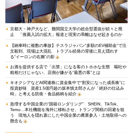
京都大・神戸大など、難関国立大学の総合型選抜が続々と廃
止 「推薦入試の拡大」報道と現実の乖離はなぜ起きるのか
【納車時に複数の事故】テスラジャパン“多額のEV補助金”で注
文殺到、現場は大混乱 トラブル続発の背後に見え隠れす
る“イーロンの右腕”の影
お酒を提供する店で「出禁」になる客のトホホな生態 嘔吐や
粗相だけじゃない、店側が嫌がる“最悪の客”とは
キオクシアなどAI関連株に資金集中で“割安になった成長株”に
投資妙味 資産1.5億円超の坂本慎太郎さんが「絶好の仕込み
時」と考える防衛・食品銘柄を紹介
急増する中国企業の“国籍ロンダリング” SHEIN、TikTok、
Temu…本社機能を海外に移転させ、トランプ関税の回避を狙
う 現地人を隠れ蓑にした中国企業の農業参入・土地取得への
懸念も