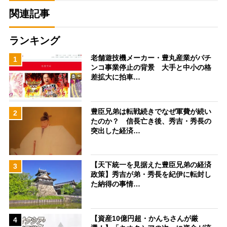
関連記事
ランキング
老舗遊技機メーカー・豊丸産業がパチ
1
ンコ事業停止の背景 大手と中小の格
差拡大に拍車…
豊臣兄弟は転戦続きでなぜ軍費が続い
2
たのか？ 信長亡き後、秀吉・秀長の
突出した経済…
【天下統一を見据えた豊臣兄弟の経済
3
政策】秀吉が弟・秀長を紀伊に転封し
た納得の事情…
【資産10億円超・かんちさんが厳
4