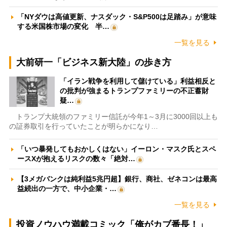
「NYダウは高値更新、ナスダック・S&P500は足踏み」が意味
する米国株市場の変化 半…
一覧を見る
大前研一「ビジネス新大陸」の歩き方
「イラン戦争を利用して儲けている」利益相反と
の批判が強まるトランプファミリーの不正蓄財
疑…
トランプ大統領のファミリー信託が今年1～3月に3000回以上も
の証券取引を行っていたことが明らかになり…
「いつ暴発してもおかしくはない」イーロン・マスク氏とスペ
ースXが抱えるリスクの数々「絶対…
【3メガバンクは純利益5兆円超】銀行、商社、ゼネコンは最高
益続出の一方で、中小企業・…
一覧を見る
投資ノウハウ満載コミック「俺がカブ番長！」