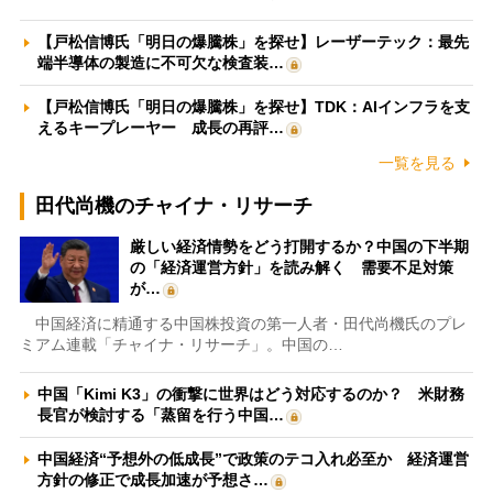
【戸松信博氏「明日の爆騰株」を探せ】レーザーテック：最先
端半導体の製造に不可欠な検査装…
【戸松信博氏「明日の爆騰株」を探せ】TDK：AIインフラを支
えるキープレーヤー 成長の再評…
一覧を見る
田代尚機のチャイナ・リサーチ
厳しい経済情勢をどう打開するか？中国の下半期
の「経済運営方針」を読み解く 需要不足対策
が…
中国経済に精通する中国株投資の第一人者・田代尚機氏のプレ
ミアム連載「チャイナ・リサーチ」。中国の…
中国「Kimi K3」の衝撃に世界はどう対応するのか？ 米財務
長官が検討する「蒸留を行う中国…
中国経済“予想外の低成長”で政策のテコ入れ必至か 経済運営
方針の修正で成長加速が予想さ…