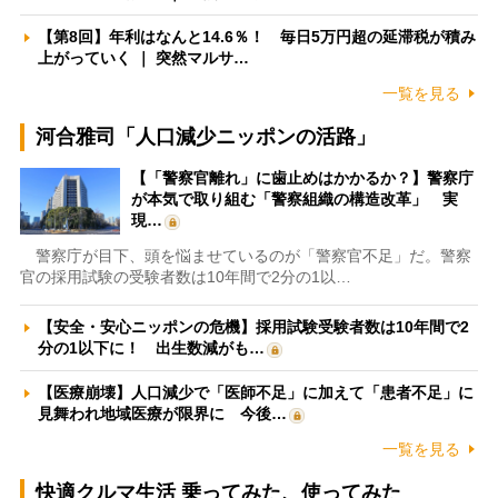
【第8回】年利はなんと14.6％！ 毎日5万円超の延滞税が積み
上がっていく ｜ 突然マルサ…
一覧を見る
河合雅司「人口減少ニッポンの活路」
【「警察官離れ」に歯止めはかかるか？】警察庁
が本気で取り組む「警察組織の構造改革」 実
現…
警察庁が目下、頭を悩ませているのが「警察官不足」だ。警察
官の採用試験の受験者数は10年間で2分の1以…
【安全・安心ニッポンの危機】採用試験受験者数は10年間で2
分の1以下に！ 出生数減がも…
【医療崩壊】人口減少で「医師不足」に加えて「患者不足」に
見舞われ地域医療が限界に 今後…
一覧を見る
快適クルマ生活 乗ってみた、使ってみた