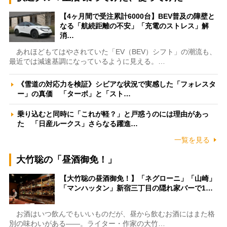
【4ヶ月間で受注累計6000台】BEV普及の障壁と
なる「航続距離の不安」「充電のストレス」解
消…
あれほどもてはやされていた「EV（BEV）シフト」の潮流も、
最近では減速基調になっているように見える。…
《雪道の対応力を検証》シビアな状況で実感した「フォレスタ
ー」の真価 「ターボ」と「スト…
乗り込むと同時に「これが軽？」と戸惑うのには理由があっ
た 「日産ルークス」さらなる躍進…
一覧を見る
大竹聡の「昼酒御免！」
【大竹聡の昼酒御免！】「ネグローニ」「山崎」
「マンハッタン」新宿三丁目の隠れ家バーで1…
お酒はいつ飲んでもいいものだが、昼から飲むお酒にはまた格
別の味わいがある――。ライター・作家の大竹…