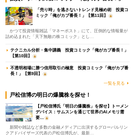
「売り時」を逃さないトレンド見極め術 投資コ
ミック「俺がカブ番長！」【第11回】
かつて投資情報雑誌「マネーポスト」にて、圧倒的な情報量が
詰め込まれた「天下無敵の株コミック」とし…
テクニカル分析・集中講義 投資コミック「俺がカブ番長！」
【第10回】
不透明相場に勝つ信用取引の極意 投資コミック「俺がカブ番
長！」【第9回】
一覧を見る
戸松信博の明日の爆騰株を探せ！
【戸松信博氏「明日の爆騰株」を探せ】トーメン
デバイス：サムスンを通じて世界のAIメモリ需
要…
新聞や雑誌など多数の金融メディアに出演するグローバルリン
クアドバイザーズ代表の戸松信博氏が、最新…