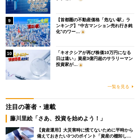
【首都圏の不動産価格「危ない駅」ラ
9
ンキング】“中古マンション売れ行き鈍
化”のワー…
「キオクシアが再び株価10万円になる
10
日は遠い」資産3億円超のサラリーマン
投資家が…
一覧を見る
注目の著者・連載
藤川里絵「さあ、投資を始めよう！」
【資産運用】大災害時に慌てないために平時から
備えておきたい3つのポイント「資産の棚卸し…