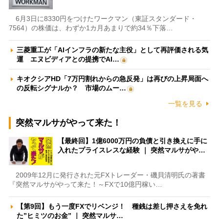
6月3日に8330円をつけたワークマン（東証スタンダード・
7564）の株価は、わずか1カ月あまりで約34％下落…
三菱重工が「AIインフラの新たな主役」として再評価される気
運 エヌビディアとの提携でAI…
キオクシアHD「7万円割れからの急反発」は再びの上昇局面へ
の反転シグナルか？ 市場のムー…
一覧を見る
突然マルサがやって来た！
【最終回】1億6000万円の負債と引き換えに手に
入れたプライスレスな経験 ｜ 突然マルサがや…
2009年12月に発行された元FXトレーダー・磯貝清明氏の著書
『突然マルサがやって来た！～FXで10億円稼い…
【第9回】もう一度FXでリベンジ！ 種銭は差し押さえを免れ
た”ヒミツのお金” ｜ 突然マルサ…