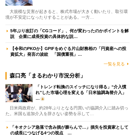
大規模な災害が起きると、株式市場が大きく動いたり、取引環
境が不安定になったりすることがある。一方…
5年ぶり改訂の「CGコード」、何が変わったのかポイントを解
説 企業に成長投資の具体的な説…
【令和のPKOか】GPIFをめぐる片山財務相の「円資産への投
資拡大」発言の波紋 「国債重視」…
一覧を見る
森口亮「まるわかり市況分析」
「トレンド転換のスイッチになり得る」“介入慣
れ”した市場心理を変える「日米協調為替介入」
…
日米両政府が、約28年ぶりとなる円買いの協調介入に踏み切っ
た。米国も追加介入を辞さない姿勢を示して…
「キオクシア急落で含み損が膨らんで…」損失を投資家として
の成長につなげる4つの視点 …