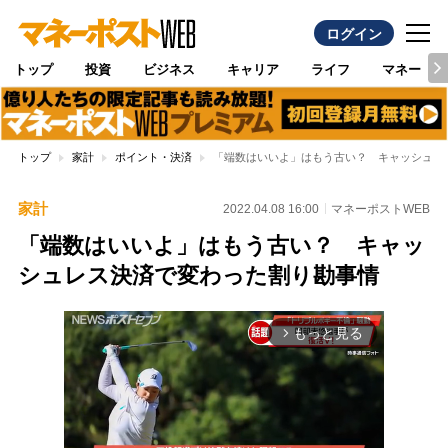
ログイン
トップ
投資
ビジネス
キャリア
ライフ
マネー
トップ
家計
ポイント・決済
「端数はいいよ」はもう古い？ キャッシュレ
家計
2022.04.08 16:00
マネーポストWEB
「端数はいいよ」はもう古い？ キャッ
シュレス決済で変わった割り勘事情
もっと見る
arrow_forward_ios