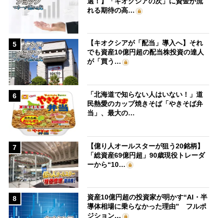
選！】「キオクシアの次」に資金が流
れる期待の高…
【キオクシアが「配当」導入へ】それ
5
でも資産10億円超の配当株投資の達人
が「買う…
「北海道で知らない人はいない！」道
6
民熱愛のカップ焼きそば「やきそば弁
当」、最大の…
【億り人オールスターが狙う20銘柄】
7
「総資産69億円超」90歳現役トレーダ
ーから“10…
資産10億円超の投資家が明かす“AI・半
8
導体相場に乗らなかった理由” フルポ
ジション…