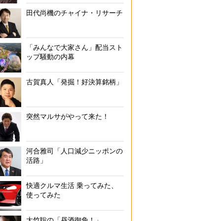
田代尚機のチャイナ・リサーチ
「みんなで大家さん」配当スト
ップ騒動の内幕
古賀真人「発掘！好決算銘柄」
突然マルサがやって来た！
河合雅司「人口減少ニッポンの
活路」
快適クルマ生活 乗ってみた、
使ってみた
大竹聡の「昼酒御免！」