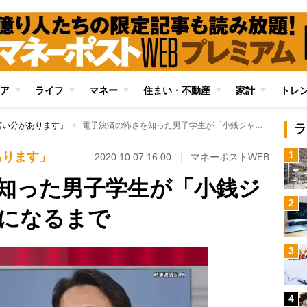
ア
ライフ
マネー
住まい・不動産
家計
トレ
言い分があります」
電子決済の怖さを知った男子学生が「小銭ジャラジャラマン」になるまで
ラ
1
あります」
2020.10.07 16:00
マネーポストWEB
知った男子学生が「小銭ジ
2
になるまで
3
4