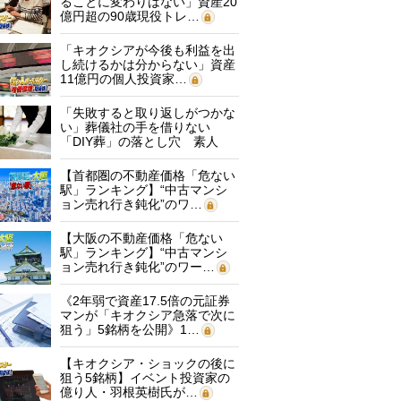
ることに変わりはない」資産20
億円超の90歳現役トレ…
「キオクシアが今後も利益を出
し続けるかは分からない」資産
11億円の個人投資家…
「失敗すると取り返しがつかな
い」葬儀社の手を借りない
「DIY葬」の落とし穴 素人
に…
【首都圏の不動産価格「危ない
駅」ランキング】“中古マンシ
ョン売れ行き鈍化”のワ…
【大阪の不動産価格「危ない
駅」ランキング】“中古マンシ
ョン売れ行き鈍化”のワー…
《2年弱で資産17.5倍の元証券
マンが「キオクシア急落で次に
狙う」5銘柄を公開》1…
【キオクシア・ショックの後に
狙う5銘柄】イベント投資家の
億り人・羽根英樹氏が…