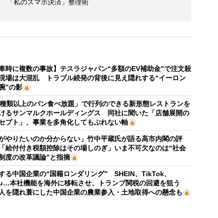
も… 「私のスマホ決済」整理術
車時に複数の事故】テスラジャパン“多額のEV補助金”で注文殺
現場は大混乱 トラブル続発の背後に見え隠れする“イーロン
腕”の影
0種類以上のパン食べ放題」で行列のできる新形態レストランを
けるサンマルクホールディングス 同社に聞いた「店舗展開の
セプト」、事業を多角化してもぶれない軸
がやりたいのか分からない」竹中平蔵氏が語る高市内閣の評
「給付付き税額控除はその場しのぎ」いま不可欠なのは“社会
制度の改革議論”と指摘
する中国企業の“国籍ロンダリング” SHEIN、TikTok、
mu…本社機能を海外に移転させ、トランプ関税の回避を狙う
人を隠れ蓑にした中国企業の農業参入・土地取得への懸念も