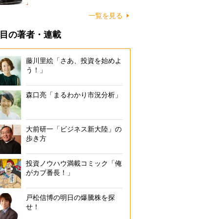
一覧を見る
目の著者・連載
藤川里絵「さあ、投資を始めよ
う！」
森口亮「まるわかり市況分析」
大前研一「ビジネス新大陸」の
歩き方
投資ノウハウ満載コミック「俺
がカブ番長！」
戸松信博の明日の爆騰株を探
せ！