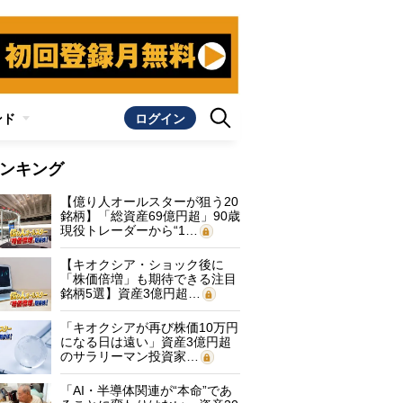
ンド
ログイン
ンキング
【億り人オールスターが狙う20
銘柄】「総資産69億円超」90歳
現役トレーダーから“1…
【キオクシア・ショック後に
「株価倍増」も期待できる注目
銘柄5選】資産3億円超…
「キオクシアが再び株価10万円
になる日は遠い」資産3億円超
のサラリーマン投資家…
「AI・半導体関連が“本命”であ