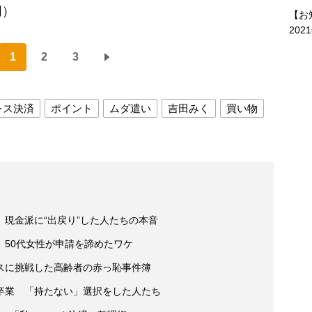
同）
【お
202
1
2
3
レス決済
ポイント
ムダ遣い
吉田みく
買い物
現金派に“出戻り”した人たちの本音
 50代女性が申請を諦めたワケ
スに挑戦した高齢者の赤っ恥事件簿
卒業 「持たない」選択をした人たち