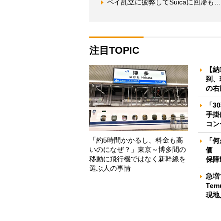
ペイ乱立に疲弊してSuicaに回帰
注目TOPIC
【納
到、
の右
「3
手掛
コン
「約5時間かかるし、料金も高
「何
いのになぜ？」東京～博多間の
価 
移動に飛行機ではなく新幹線を
保障
選ぶ人の事情
急増
Te
現地