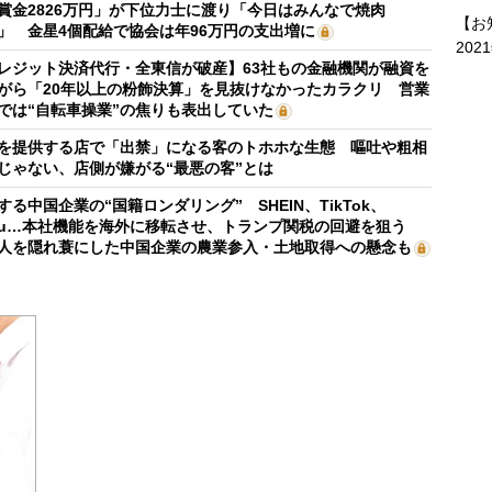
賞金2826万円」が下位力士に渡り「今日はみんなで焼肉
【お
」 金星4個配給で協会は年96万円の支出増に
202
レジット決済代行・全東信が破産】63社もの金融機関が融資を
がら「20年以上の粉飾決算」を見抜けなかったカラクリ 営業
では“自転車操業”の焦りも表出していた
を提供する店で「出禁」になる客のトホホな生態 嘔吐や粗相
じゃない、店側が嫌がる“最悪の客”とは
する中国企業の“国籍ロンダリング” SHEIN、TikTok、
mu…本社機能を海外に移転させ、トランプ関税の回避を狙う
人を隠れ蓑にした中国企業の農業参入・土地取得への懸念も