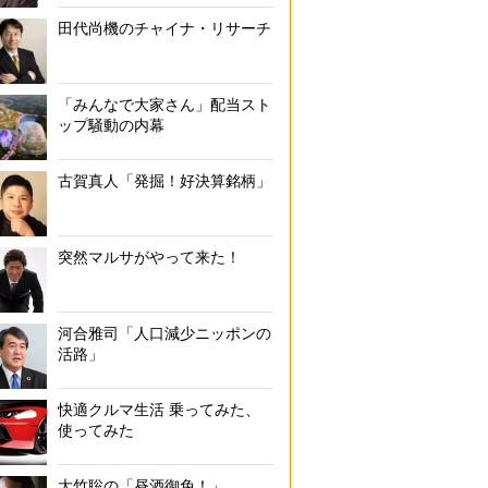
田代尚機のチャイナ・リサーチ
「みんなで大家さん」配当スト
ップ騒動の内幕
古賀真人「発掘！好決算銘柄」
突然マルサがやって来た！
河合雅司「人口減少ニッポンの
活路」
快適クルマ生活 乗ってみた、
使ってみた
大竹聡の「昼酒御免！」