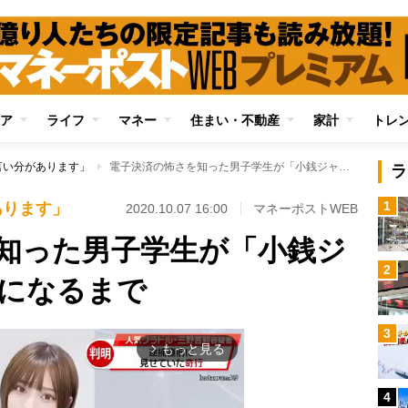
ア
ライフ
マネー
住まい・不動産
家計
トレ
言い分があります」
電子決済の怖さを知った男子学生が「小銭ジャラジャラマン」になるまで
ラ
1
あります」
2020.10.07 16:00
マネーポストWEB
知った男子学生が「小銭ジ
2
になるまで
3
もっと見る
arrow_forward_ios
4