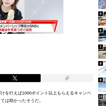
5
6
7
Mute
8
9
を行えば1000ポイント以上もらえるキャンペ
10
しては助かったそうだ。