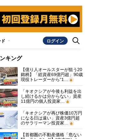
ンド
ログイン
ンキング
【億り人オールスターが狙う20
銘柄】「総資産69億円超」90歳
現役トレーダーから“1…
「キオクシアが今後も利益を出
し続けるかは分からない」資産
11億円の個人投資家…
「キオクシアが再び株価10万円
になる日は遠い」資産3億円超
のサラリーマン投資家…
【首都圏の不動産価格「危ない