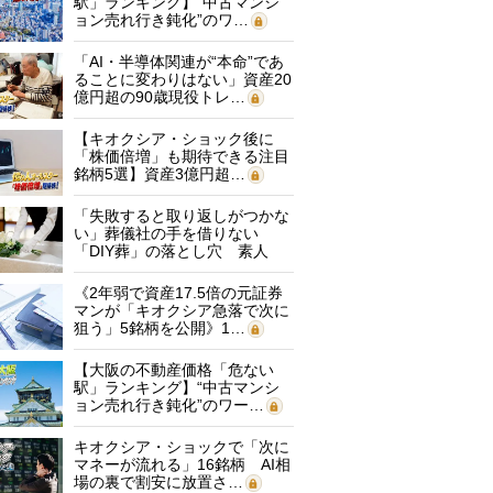
駅」ランキング】“中古マンシ
ョン売れ行き鈍化”のワ…
「AI・半導体関連が“本命”であ
ることに変わりはない」資産20
億円超の90歳現役トレ…
【キオクシア・ショック後に
「株価倍増」も期待できる注目
銘柄5選】資産3億円超…
「失敗すると取り返しがつかな
い」葬儀社の手を借りない
「DIY葬」の落とし穴 素人
に…
《2年弱で資産17.5倍の元証券
マンが「キオクシア急落で次に
狙う」5銘柄を公開》1…
【大阪の不動産価格「危ない
駅」ランキング】“中古マンシ
ョン売れ行き鈍化”のワー…
キオクシア・ショックで「次に
マネーが流れる」16銘柄 AI相
場の裏で割安に放置さ…