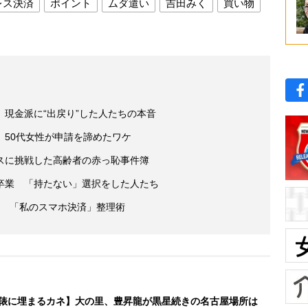
レス決済
ポイント
ムダ遣い
吉田みく
買い物
現金派に“出戻り”した人たちの本音
 50代女性が申請を諦めたワケ
スに挑戦した高齢者の赤っ恥事件簿
卒業 「持たない」選択をした人たち
も… 「私のスマホ決済」整理術
俵に埋まるカネ】大の里、豊昇龍が黒星続きの名古屋場所は