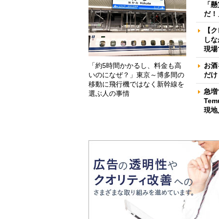
「懸
だ！
【ク
しな
現場
「約5時間かかるし、料金も高
お酒
いのになぜ？」東京～博多間の
だけ
移動に飛行機ではなく新幹線を
急増
選ぶ人の事情
Te
現地