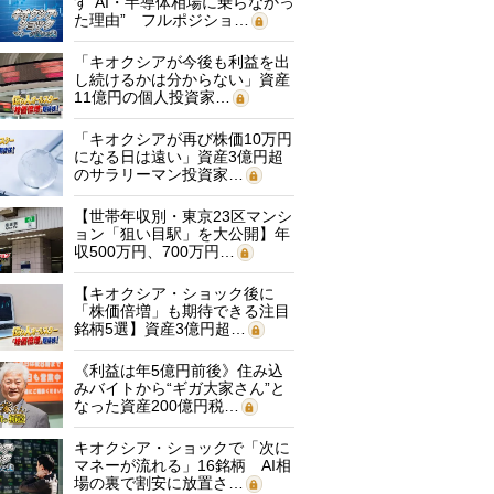
す“AI・半導体相場に乗らなかっ
た理由” フルポジショ…
「キオクシアが今後も利益を出
し続けるかは分からない」資産
11億円の個人投資家…
「キオクシアが再び株価10万円
になる日は遠い」資産3億円超
のサラリーマン投資家…
【世帯年収別・東京23区マンシ
ョン「狙い目駅」を大公開】年
収500万円、700万円…
【キオクシア・ショック後に
「株価倍増」も期待できる注目
銘柄5選】資産3億円超…
《利益は年5億円前後》住み込
みバイトから“ギガ大家さん”と
なった資産200億円税…
キオクシア・ショックで「次に
マネーが流れる」16銘柄 AI相
場の裏で割安に放置さ…