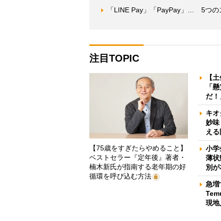
「LINE Pay」「PayPay」… 
注目TOPIC
【土
「懸
だ！
キオ
妙味
える
【75歳をすぎたらやめること】
小学
ベストセラー『定年後』著者・
薄状
楠木新氏が指南する老年期の好
別が
循環を呼び込む方法
急増
Te
現地