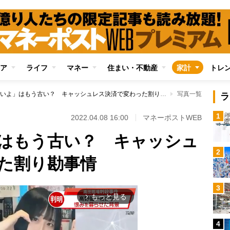
ア
ライフ
マネー
住まい・不動産
家計
トレ
「端数はいいよ」はもう古い？ キャッシュレス決済で変わった割り勘事情
写真一覧
ラ
1
2022.04.08 16:00
マネーポストWEB
はもう古い？ キャッシュ
2
た割り勘事情
3
もっと見る
arrow_forward_ios
4