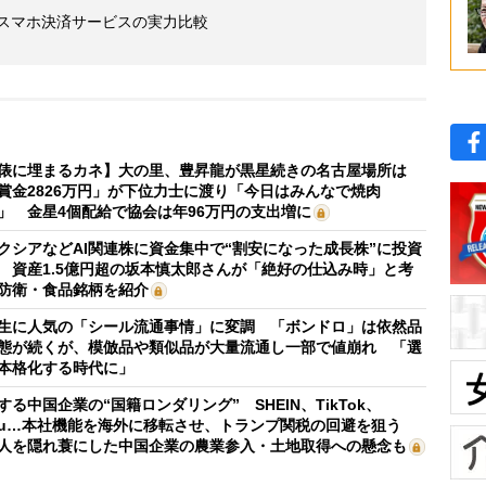
5つのスマホ決済サービスの実力比較
俵に埋まるカネ】大の里、豊昇龍が黒星続きの名古屋場所は
賞金2826万円」が下位力士に渡り「今日はみんなで焼肉
」 金星4個配給で協会は年96万円の支出増に
クシアなどAI関連株に資金集中で“割安になった成長株”に投資
 資産1.5億円超の坂本慎太郎さんが「絶好の仕込み時」と考
防衛・食品銘柄を紹介
生に人気の「シール流通事情」に変調 「ボンドロ」は依然品
態が続くが、模倣品や類似品が大量流通し一部で値崩れ 「選
本格化する時代に」
する中国企業の“国籍ロンダリング” SHEIN、TikTok、
mu…本社機能を海外に移転させ、トランプ関税の回避を狙う
人を隠れ蓑にした中国企業の農業参入・土地取得への懸念も