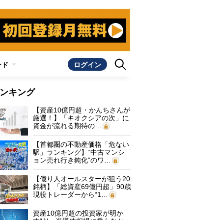
ンド
ログイン
ンキング
【資産10億円超・かんちさんが
厳選！】「キオクシアの次」に
資金が流れる期待の…
【首都圏の不動産価格「危ない
駅」ランキング】“中古マンシ
ョン売れ行き鈍化”のワ…
【億り人オールスターが狙う20
銘柄】「総資産69億円超」90歳
現役トレーダーから“1…
資産10億円超の投資家が明か