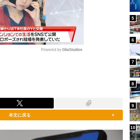
5
6
Powered by 
GliaStudios
7
Mute
8
9
本文に戻る
10