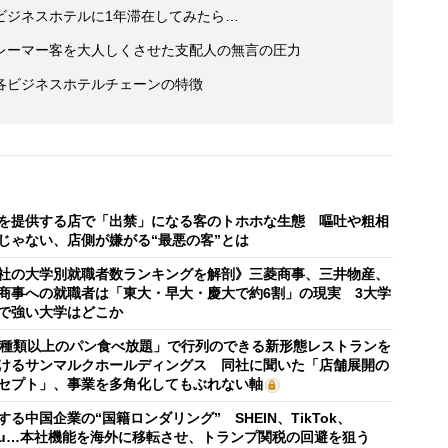
ビジネスホテルに1年滞在してみたら…
レーマー客を大人しくさせた支配人の無言の圧力
各ビジネスホテルチェーンの特徴
を提供する店で「出禁」になる客のトホホな生態 嘔吐や粗相
じゃない、店側が嫌がる“最悪の客”とは
社の大学別就職者数ランキングを解剖》三菱商事、三井物産、
商事への就職者は「東大・早大・慶大で約6割」の現実 3大学
で強い大学はどこか
0種類以上のパン食べ放題」で行列のできる新形態レストランを
けるサンマルクホールディングス 同社に聞いた「店舗展開の
セプト」、事業を多角化してもぶれない軸
する中国企業の“国籍ロンダリング” SHEIN、TikTok、
mu…本社機能を海外に移転させ、トランプ関税の回避を狙う