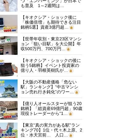
つ「エンバーミング」が日本で
も普及 1～2週間は…
【キオクシア・ショック後に
「株価倍増」も期待できる注目
銘柄5選】資産3億円超…
【世帯年収別・東京23区マンシ
ョン「狙い目駅」を大公開】年
収500万円、700万円…
【キオクシア・ショックの後に
狙う5銘柄】イベント投資家の
億り人・羽根英樹氏が…
【大阪の不動産価格「危ない
駅」ランキング】“中古マンシ
ョン売れ行き鈍化”のワー…
【億り人オールスターが狙う20
銘柄】「総資産69億円超」90歳
現役トレーダーから“1…
【東京“真の実力がある駅”ラン
キング70】1位・代々木上原、2
位・水天宮前… 人口…