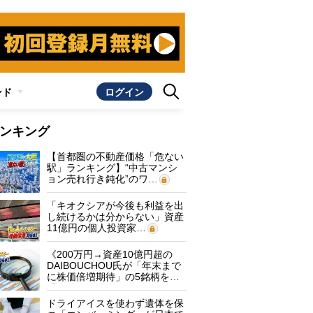
ンド
ログイン
ンキング
【首都圏の不動産価格「危ない
駅」ランキング】“中古マンシ
ョン売れ行き鈍化”のワ…
「キオクシアが今後も利益を出
し続けるかは分からない」資産
11億円の個人投資家…
《200万円→資産10億円超の
DAIBOUCHOU氏が「年末まで
に株価倍増期待」の5銘柄を…
ドライアイスを使わず遺体を保