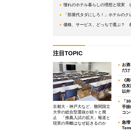
憧れのホテル暮らしの理想と現実 
「部屋代タダにしろ！」ホテルのク
価格、サービス、どっちで選ぶ？ 
注目TOPIC
お酒
だけ
《商
住友
以外
「3
京都大・神戸大など、難関国立
手掛
大学の総合型選抜が続々と廃
コン
止 「推薦入試の拡大」報道と
急増
現実の乖離はなぜ起きるのか
Te