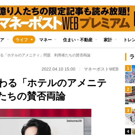
ア
ライフ
マネー
住まい・不動産
家計
トレ
る「ホテルのアメニティ」問題 利用者たちの賛否両論
ラ
1
2022.04.10 15:00
マネーポストWEB
わる「ホテルのアメニテ
2
たちの賛否両論
3
4