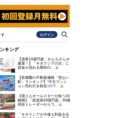
ンド
ログイン
ンキング
【資産10億円超・かんちさんが
厳選！】「キオクシアの次」に
資金が流れる期待の…
【首都圏の不動産価格「危ない
駅」ランキング】“中古マンシ
ョン売れ行き鈍化”のワ…
【億り人オールスターが狙う20
銘柄】「総資産69億円超」90歳
現役トレーダーから“1…
「キオクシアが今後も利益を出