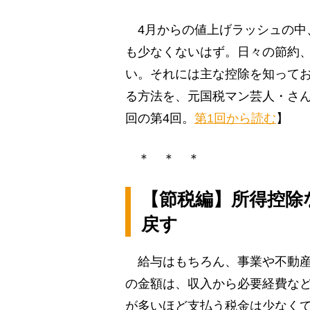
4月からの値上げラッシュの中
も少なくないはず。日々の節約
い。それには主な控除を知って
る方法を、元国税マン芸人・さん
回の第4回。
第1回から読む
】
＊ ＊ ＊
【節税編】所得控除
戻す
給与はもちろん、事業や不動産
の金額は、収入から必要経費な
が多いほど支払う税金は少なく