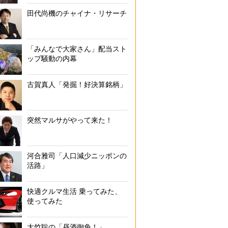
田代尚機のチャイナ・リサーチ
「みんなで大家さん」配当スト
ップ騒動の内幕
古賀真人「発掘！好決算銘柄」
突然マルサがやって来た！
河合雅司「人口減少ニッポンの
活路」
快適クルマ生活 乗ってみた、
使ってみた
大竹聡の「昼酒御免！」