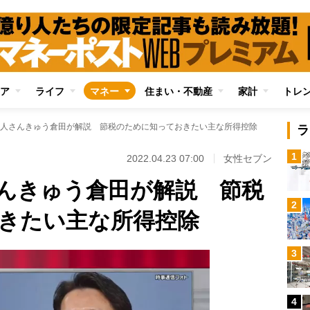
ア
ライフ
マネー
住まい・不動産
家計
トレ
人さんきゅう倉田が解説 節税のために知っておきたい主な所得控除
ラ
1
2022.04.23 07:00
女性セブン
んきゅう倉田が解説 節税
2
きたい主な所得控除
3
4