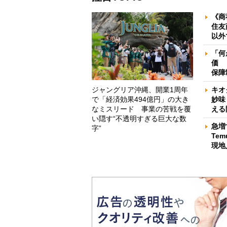
《商
住友
以外
「何
価 
保障
ジャングリア沖縄、開業1周年
キオ
で「経済効果494億円」の大き
妙味
なミスリード 事業の苦戦を覆
える
い隠す“不透明すぎる巨大な数
急増
字”
Te
現地