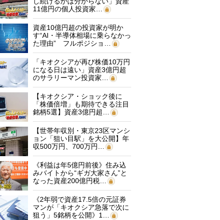
し続けるかは分からない」資産
11億円の個人投資家…
資産10億円超の投資家が明か
す“AI・半導体相場に乗らなかっ
た理由” フルポジショ…
「キオクシアが再び株価10万円
になる日は遠い」資産3億円超
のサラリーマン投資家…
【キオクシア・ショック後に
「株価倍増」も期待できる注目
銘柄5選】資産3億円超…
【世帯年収別・東京23区マンシ
ョン「狙い目駅」を大公開】年
収500万円、700万円…
《利益は年5億円前後》住み込
みバイトから“ギガ大家さん”と
なった資産200億円税…
《2年弱で資産17.5倍の元証券
マンが「キオクシア急落で次に
狙う」5銘柄を公開》1…