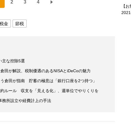
2
3
4
【お
202
税金
節税
い主な控除5選
田が解説、税制優遇のあるNISAとiDeCoの魅力
ゅう倉田が指南 貯蓄の極意は「銀行口座を2つ持つ」
節約ルール 収支を「見える化」、週単位でやりくりを
事務所設立や経費計上の手法