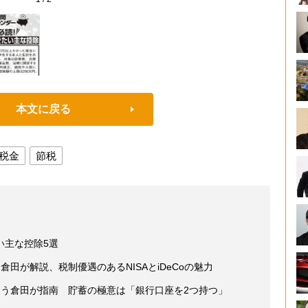
本文に戻る
税金
節税
い主な控除5選
田が解説、税制優遇のあるNISAとiDeCoの魅力
ゅう倉田が指南 貯蓄の極意は「銀行口座を2つ持つ」