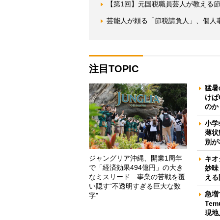
【第1回】元国税職員芸人が教える
芸能人が頼る「節税請負人」、個人
注目TOPIC
猛暑
けば
のか
小学
薄状
別が
ジャングリア沖縄、開業1周年
キオ
で「経済効果494億円」の大き
妙味
なミスリード 事業の苦戦を覆
える
い隠す“不透明すぎる巨大な数
急増
字”
Te
現地