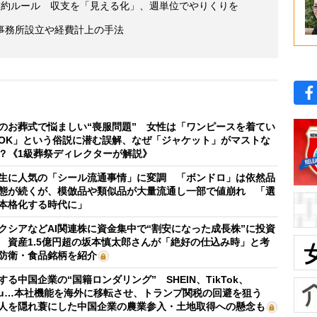
節約ルール 収支を「見える化」、週単位でやりくりを
事務所設立や経費計上の手法
のお葬式で悩ましい“喪服問題” 女性は「ワンピースを着てい
OK」という俗説に潜む誤解、なぜ「ジャケット」がマストな
？《1級葬祭ディレクターが解説》
生に人気の「シール流通事情」に変調 「ボンドロ」は依然品
態が続くが、模倣品や類似品が大量流通し一部で値崩れ 「選
本格化する時代に」
クシアなどAI関連株に資金集中で“割安になった成長株”に投資
 資産1.5億円超の坂本慎太郎さんが「絶好の仕込み時」と考
防衛・食品銘柄を紹介
する中国企業の“国籍ロンダリング” SHEIN、TikTok、
mu…本社機能を海外に移転させ、トランプ関税の回避を狙う
人を隠れ蓑にした中国企業の農業参入・土地取得への懸念も