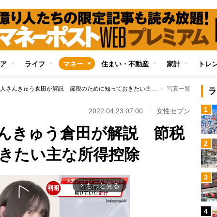
ア
ライフ
マネー
住まい・不動産
家計
トレ
元国税マン芸人さんきゅう倉田が解説 節税のために知っておきたい主な所得控除
写真一覧
ラ
1
2022.04.23 07:00
女性セブン
んきゅう倉田が解説 節税
2
きたい主な所得控除
3
もっと見る
arrow_forward_ios
4