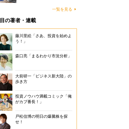
一覧を見る
目の著者・連載
藤川里絵「さあ、投資を始めよ
う！」
森口亮「まるわかり市況分析」
大前研一「ビジネス新大陸」の
歩き方
投資ノウハウ満載コミック「俺
がカブ番長！」
戸松信博の明日の爆騰株を探
せ！
どの家庭も必読！ 節税のために知っておきたい主な控除