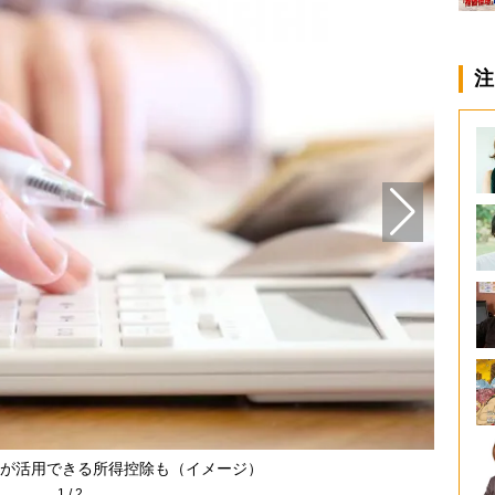
注
が活用できる所得控除も（イメージ）
1
/
2