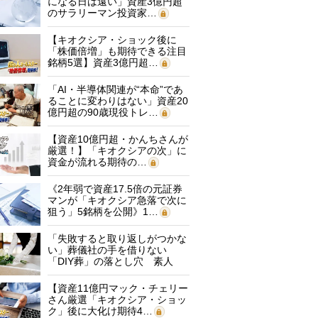
になる日は遠い」資産3億円超
のサラリーマン投資家…
【キオクシア・ショック後に
「株価倍増」も期待できる注目
銘柄5選】資産3億円超…
「AI・半導体関連が“本命”であ
ることに変わりはない」資産20
億円超の90歳現役トレ…
【資産10億円超・かんちさんが
厳選！】「キオクシアの次」に
資金が流れる期待の…
《2年弱で資産17.5倍の元証券
マンが「キオクシア急落で次に
狙う」5銘柄を公開》1…
「失敗すると取り返しがつかな
い」葬儀社の手を借りない
「DIY葬」の落とし穴 素人
に…
【資産11億円マック・チェリー
さん厳選「キオクシア・ショッ
ク」後に大化け期待4…