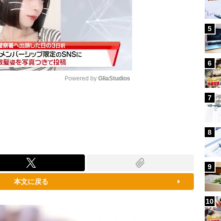
5
6
Powered by 
GliaStudios
7
Mute
8
9
本文に戻る
10