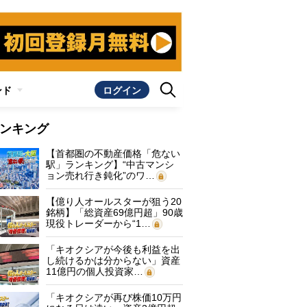
ンド
ログイン
ンキング
【首都圏の不動産価格「危ない
駅」ランキング】“中古マンシ
ョン売れ行き鈍化”のワ…
【億り人オールスターが狙う20
銘柄】「総資産69億円超」90歳
現役トレーダーから“1…
「キオクシアが今後も利益を出
し続けるかは分からない」資産
11億円の個人投資家…
「キオクシアが再び株価10万円