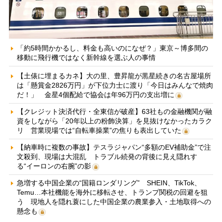
「約5時間かかるし、料金も高いのになぜ？」東京～博多間の
移動に飛行機ではなく新幹線を選ぶ人の事情
【土俵に埋まるカネ】大の里、豊昇龍が黒星続きの名古屋場所
は「懸賞金2826万円」が下位力士に渡り「今日はみんなで焼肉
だ！」 金星4個配給で協会は年96万円の支出増に
【クレジット決済代行・全東信が破産】63社もの金融機関が融
資をしながら「20年以上の粉飾決算」を見抜けなかったカラク
リ 営業現場では“自転車操業”の焦りも表出していた
【納車時に複数の事故】テスラジャパン“多額のEV補助金”で注
文殺到、現場は大混乱 トラブル続発の背後に見え隠れす
る“イーロンの右腕”の影
急増する中国企業の“国籍ロンダリング” SHEIN、TikTok、
Temu…本社機能を海外に移転させ、トランプ関税の回避を狙
う 現地人を隠れ蓑にした中国企業の農業参入・土地取得への
懸念も