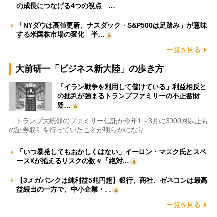
の成長につなげる4つの視点 …
「NYダウは高値更新、ナスダック・S&P500は足踏み」が意味
する米国株市場の変化 半…
一覧を見る
大前研一「ビジネス新大陸」の歩き方
「イラン戦争を利用して儲けている」利益相反と
の批判が強まるトランプファミリーの不正蓄財
疑…
トランプ大統領のファミリー信託が今年1～3月に3000回以上も
の証券取引を行っていたことが明らかになり…
「いつ暴発してもおかしくはない」イーロン・マスク氏とスペ
ースXが抱えるリスクの数々「絶対…
【3メガバンクは純利益5兆円超】銀行、商社、ゼネコンは最高
益続出の一方で、中小企業・…
一覧を見る