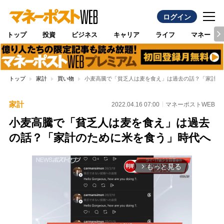
ログイン
トップ
投資
ビジネス
キャリア
ライフ
マネー
トップ
家計
買い物
小麦高騰で「貧乏人は麦を食え」は過去の話？「家計の
家計
2022.04.16 07:00
マネーポストWEB
小麦高騰で「貧乏人は麦を食え」は過去
の話？「家計のために米を食う」時代へ
もっと見る
arrow_forward_ios