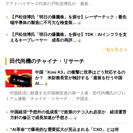
クアドバイザーズ代表の戸松信博氏が、最新…
【戸松信博氏「明日の爆騰株」を探せ】レーザーテック：最先
端半導体の製造に不可欠な検査装…
【戸松信博氏「明日の爆騰株」を探せ】TDK：AIインフラを支
えるキープレーヤー 成長の再評…
一覧を見る
田代尚機のチャイナ・リサーチ
中国「Kimi K3」の衝撃に世界はどう対応するの
か？ 米財務長官が検討する「蒸留を行う中国
AI…
中国経済に精通する中国株投資の第一人者・田代尚機氏のプレ
ミアム連載「チャイナ・リサーチ」。中国企…
中国経済“予想外の低成長”で政策のテコ入れ必至か 経済運営
方針の修正で成長加速が予想さ…
“AI革命”で爆発的な需要拡大が見込まれる「CXO」とは何