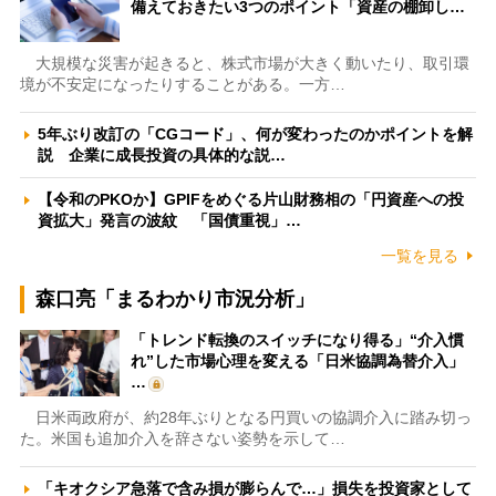
備えておきたい3つのポイント「資産の棚卸し…
大規模な災害が起きると、株式市場が大きく動いたり、取引環
境が不安定になったりすることがある。一方…
5年ぶり改訂の「CGコード」、何が変わったのかポイントを解
説 企業に成長投資の具体的な説…
【令和のPKOか】GPIFをめぐる片山財務相の「円資産への投
資拡大」発言の波紋 「国債重視」…
一覧を見る
森口亮「まるわかり市況分析」
「トレンド転換のスイッチになり得る」“介入慣
れ”した市場心理を変える「日米協調為替介入」
…
日米両政府が、約28年ぶりとなる円買いの協調介入に踏み切っ
た。米国も追加介入を辞さない姿勢を示して…
「キオクシア急落で含み損が膨らんで…」損失を投資家として