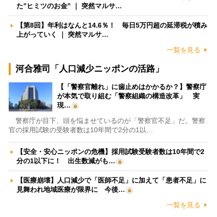
た”ヒミツのお金” ｜ 突然マルサ…
【第8回】年利はなんと14.6％！ 毎日5万円超の延滞税が積み
上がっていく ｜ 突然マルサ…
一覧を見る
河合雅司「人口減少ニッポンの活路」
【「警察官離れ」に歯止めはかかるか？】警察庁
が本気で取り組む「警察組織の構造改革」 実
現…
警察庁が目下、頭を悩ませているのが「警察官不足」だ。警察
官の採用試験の受験者数は10年間で2分の1以…
【安全・安心ニッポンの危機】採用試験受験者数は10年間で2
分の1以下に！ 出生数減がも…
【医療崩壊】人口減少で「医師不足」に加えて「患者不足」に
見舞われ地域医療が限界に 今後…
一覧を見る