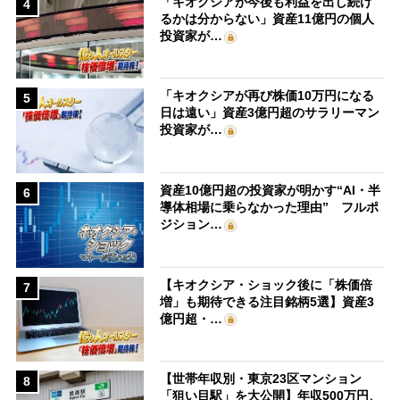
「キオクシアが今後も利益を出し続け
4
るかは分からない」資産11億円の個人
投資家が…
「キオクシアが再び株価10万円になる
5
日は遠い」資産3億円超のサラリーマン
投資家が…
資産10億円超の投資家が明かす“AI・半
6
導体相場に乗らなかった理由” フルポ
ジション…
【キオクシア・ショック後に「株価倍
7
増」も期待できる注目銘柄5選】資産3
億円超・…
【世帯年収別・東京23区マンション
8
「狙い目駅」を大公開】年収500万円、