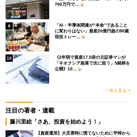
700万円で…
「AI・半導体関連が“本命”であること
9
に変わりはない」資産20億円超の90歳
現役トレー…
《2年弱で資産17.5倍の元証券マンが
10
「キオクシア急落で次に狙う」5銘柄を
公開》10…
一覧を見る
注目の著者・連載
藤川里絵「さあ、投資を始めよう！」
【資産運用】大災害時に慌てないために平時から