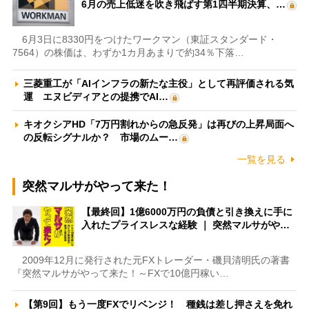
6月の売上低迷を吹き飛ばす第1四半期決算、…
6月3日に8330円をつけたワークマン（東証スタンダード・
7564）の株価は、わずか1カ月あまりで約34％下落…
三菱重工が「AIインフラの新たな主役」として再評価される気
運 エヌビディアとの提携でAI…
キオクシアHD「7万円割れからの急反発」は再びの上昇局面へ
の反転シグナルか？ 市場のムー…
一覧を見る
突然マルサがやって来た！
【最終回】1億6000万円の負債と引き換えに手に
入れたプライスレスな経験 ｜ 突然マルサがや…
2009年12月に発行された元FXトレーダー・磯貝清明氏の著書
『突然マルサがやって来た！～FXで10億円稼い…
【第9回】もう一度FXでリベンジ！ 種銭は差し押さえを免れ