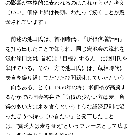
の影響が本格的に表われるのはこれからだと考え
ていい。価格上昇は長期にわたって続くことが懸
念されています」
前述の池田氏は、首相時代に「所得倍増計画」
を打ち出したことで知られ、同じ宏池会の流れを
汲む岸田文雄･首相は「目標とする人」に池田氏を
挙げている。その一方で池田氏には、蔵相時代に
失言を繰り返してたびたび問題化していたという
一面もある。とくに1950年の冬に米価格が高騰す
るなかでの国会答弁で「所得の少ない方は麦、所
得の多い方は米を食うというような経済原則に沿
ったほうへ持っていきたい」と発言したこと
は、“貧乏人は麦を食え”というフレーズとして広ま