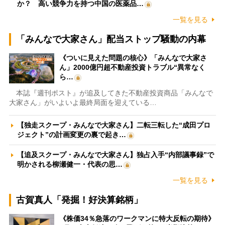
か？ 高い競争力を持つ中国の医薬品…
一覧を見る
「みんなで大家さん」配当ストップ騒動の内幕
《ついに見えた問題の核心》「みんなで大家さ
ん」2000億円超不動産投資トラブル“異常なく
ら…
本誌『週刊ポスト』が追及してきた不動産投資商品「みんなで
大家さん」がいよいよ最終局面を迎えている…
【独走スクープ・みんなで大家さん】二転三転した“成田プロ
ジェクト”の計画変更の裏で起き…
【追及スクープ・みんなで大家さん】独占入手“内部議事録”で
明かされる柳瀬健一・代表の思…
一覧を見る
古賀真人「発掘！好決算銘柄」
《株価34％急落のワークマンに特大反転の期待》