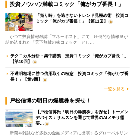
投資ノウハウ満載コミック「俺がカブ番長！」
「売り時」を逃さないトレンド見極め術 投資コ
ミック「俺がカブ番長！」【第11回】
かつて投資情報雑誌「マネーポスト」にて、圧倒的な情報量が
詰め込まれた「天下無敵の株コミック」とし…
テクニカル分析・集中講義 投資コミック「俺がカブ番長！」
【第10回】
不透明相場に勝つ信用取引の極意 投資コミック「俺がカブ番
長！」【第9回】
一覧を見る
戸松信博の明日の爆騰株を探せ！
【戸松信博氏「明日の爆騰株」を探せ】トーメン
デバイス：サムスンを通じて世界のAIメモリ需
要…
新聞や雑誌など多数の金融メディアに出演するグローバルリン