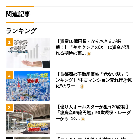
関連記事
ランキング
【資産10億円超・かんちさんが厳
1
選！】「キオクシアの次」に資金が流
れる期待の高…
【首都圏の不動産価格「危ない駅」ラ
2
ンキング】“中古マンション売れ行き鈍
化”のワー…
【億り人オールスターが狙う20銘柄】
3
「総資産69億円超」90歳現役トレーダ
ーから“10…