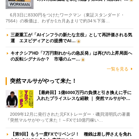
6月3日に8330円をつけたワークマン（東証スタンダード・
7564）の株価は、わずか1カ月あまりで約34％下落…
三菱重工が「AIインフラの新たな主役」として再評価される気
運 エヌビディアとの提携でAI…
キオクシアHD「7万円割れからの急反発」は再びの上昇局面へ
の反転シグナルか？ 市場のムー…
一覧を見る
突然マルサがやって来た！
【最終回】1億6000万円の負債と引き換えに手に
入れたプライスレスな経験 ｜ 突然マルサがや…
2009年12月に発行された元FXトレーダー・磯貝清明氏の著書
『突然マルサがやって来た！～FXで10億円稼い…
【第9回】もう一度FXでリベンジ！ 種銭は差し押さえを免れ