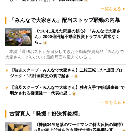
一覧を見る
「みんなで大家さん」配当ストップ騒動の内幕
《ついに見えた問題の核心》「みんなで大家さ
ん」2000億円超不動産投資トラブル“異常なく
ら…
本誌『週刊ポスト』が追及してきた不動産投資商品「みんなで
大家さん」がいよいよ最終局面を迎えている…
【独走スクープ・みんなで大家さん】二転三転した“成田プロ
ジェクト”の計画変更の裏で起き…
【追及スクープ・みんなで大家さん】独占入手“内部議事録”で
明かされる柳瀬健一・代表の思…
一覧を見る
古賀真人「発掘！好決算銘柄」
《株価34％急落のワークマンに特大反転の期待》
6月の売上低迷を吹き飛ばす第1四半期決算、…