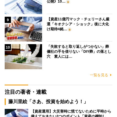
公開》10…
【資産11億円マック・チェリーさん厳
9
選「キオクシア・ショック」後に大化
け期待4銘…
「失敗すると取り返しがつかない」葬
10
儀社の手を借りない「DIY葬」の落とし
穴 素人には…
一覧を見る
注目の著者・連載
藤川里絵「さあ、投資を始めよう！」
【資産運用】大災害時に慌てないために平時から
備えておきたい3つのポイント「資産の棚卸し…