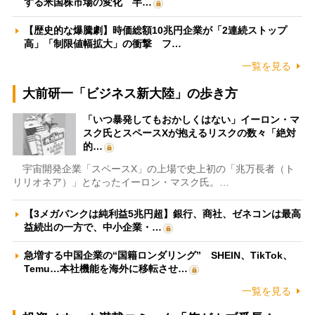
する米国株市場の変化 半…
【歴史的な爆騰劇】時価総額10兆円企業が「2連続ストップ
高」「制限値幅拡大」の衝撃 フ…
一覧を見る
大前研一「ビジネス新大陸」の歩き方
「いつ暴発してもおかしくはない」イーロン・マ
スク氏とスペースXが抱えるリスクの数々「絶対
的…
宇宙開発企業「スペースX」の上場で史上初の「兆万長者（ト
リリオネア）」となったイーロン・マスク氏。…
【3メガバンクは純利益5兆円超】銀行、商社、ゼネコンは最高
益続出の一方で、中小企業・…
急増する中国企業の“国籍ロンダリング” SHEIN、TikTok、
Temu…本社機能を海外に移転させ…
一覧を見る