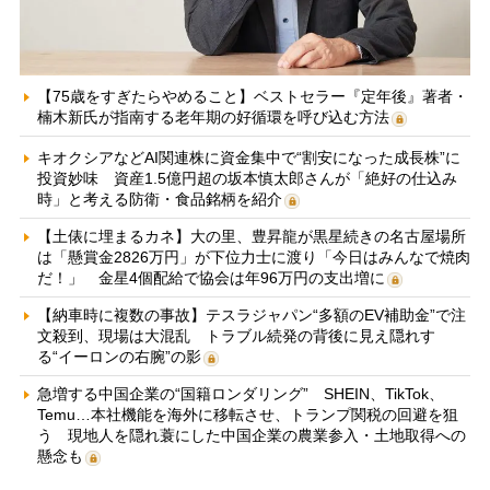
【75歳をすぎたらやめること】ベストセラー『定年後』著者・
楠木新氏が指南する老年期の好循環を呼び込む方法
キオクシアなどAI関連株に資金集中で“割安になった成長株”に
投資妙味 資産1.5億円超の坂本慎太郎さんが「絶好の仕込み
時」と考える防衛・食品銘柄を紹介
【土俵に埋まるカネ】大の里、豊昇龍が黒星続きの名古屋場所
は「懸賞金2826万円」が下位力士に渡り「今日はみんなで焼肉
だ！」 金星4個配給で協会は年96万円の支出増に
【納車時に複数の事故】テスラジャパン“多額のEV補助金”で注
文殺到、現場は大混乱 トラブル続発の背後に見え隠れす
る“イーロンの右腕”の影
急増する中国企業の“国籍ロンダリング” SHEIN、TikTok、
Temu…本社機能を海外に移転させ、トランプ関税の回避を狙
う 現地人を隠れ蓑にした中国企業の農業参入・土地取得への
懸念も