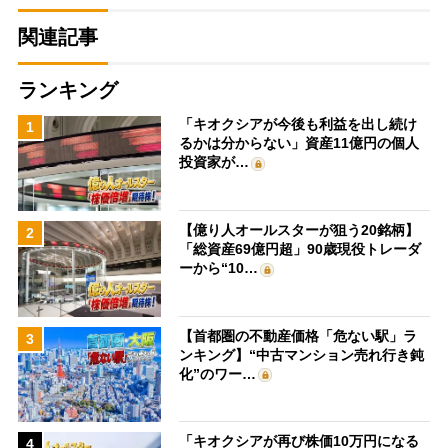
関連記事
ランキング
「キオクシアが今後も利益を出し続け
1
るかは分からない」資産11億円の個人
投資家が…
【億り人オールスターが狙う20銘柄】
2
「総資産69億円超」90歳現役トレーダ
ーから“10…
【首都圏の不動産価格「危ない駅」ラ
3
ンキング】“中古マンション売れ行き鈍
化”のワー…
「キオクシアが再び株価10万円になる
4