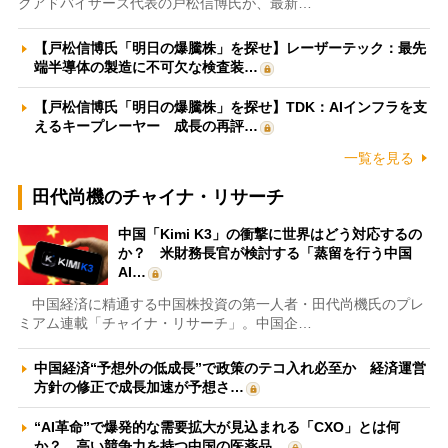
クアドバイザーズ代表の戸松信博氏が、最新…
【戸松信博氏「明日の爆騰株」を探せ】レーザーテック：最先
端半導体の製造に不可欠な検査装…
【戸松信博氏「明日の爆騰株」を探せ】TDK：AIインフラを支
えるキープレーヤー 成長の再評…
一覧を見る
田代尚機のチャイナ・リサーチ
中国「Kimi K3」の衝撃に世界はどう対応するの
か？ 米財務長官が検討する「蒸留を行う中国
AI…
中国経済に精通する中国株投資の第一人者・田代尚機氏のプレ
ミアム連載「チャイナ・リサーチ」。中国企…
中国経済“予想外の低成長”で政策のテコ入れ必至か 経済運営
方針の修正で成長加速が予想さ…
“AI革命”で爆発的な需要拡大が見込まれる「CXO」とは何
か？ 高い競争力を持つ中国の医薬品…