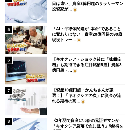
日は遠い」資産3億円超のサラリーマン
投資家が…
「AI・半導体関連が“本命”であること
5
に変わりはない」資産20億円超の90歳
現役トレー…
【キオクシア・ショック後に「株価倍
6
増」も期待できる注目銘柄5選】資産3
億円超・…
【資産10億円超・かんちさんが厳
7
選！】「キオクシアの次」に資金が流
れる期待の高…
《2年弱で資産17.5倍の元証券マンが
8
「キオクシア急落で次に狙う」5銘柄を