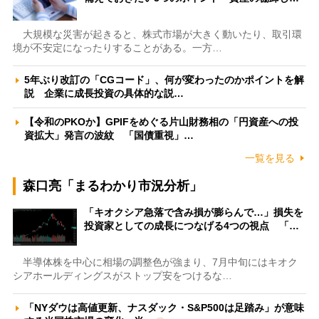
大規模な災害が起きると、株式市場が大きく動いたり、取引環
境が不安定になったりすることがある。一方…
5年ぶり改訂の「CGコード」、何が変わったのかポイントを解
説 企業に成長投資の具体的な説…
【令和のPKOか】GPIFをめぐる片山財務相の「円資産への投
資拡大」発言の波紋 「国債重視」…
一覧を見る
森口亮「まるわかり市況分析」
「キオクシア急落で含み損が膨らんで…」損失を
投資家としての成長につなげる4つの視点 「…
半導体株を中心に相場の調整色が強まり、7月中旬にはキオク
シアホールディングスがストップ安をつけるな…
「NYダウは高値更新、ナスダック・S&P500は足踏み」が意味