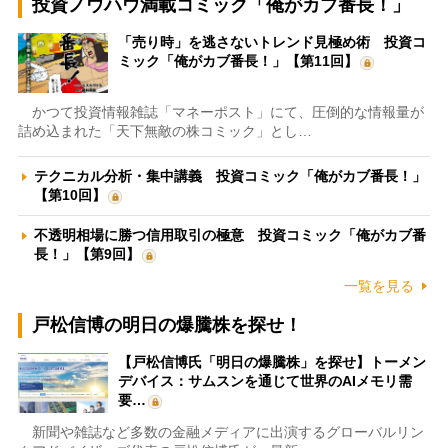
投資ノウハウ満載コミック「俺がカブ番長！」
「売り時」を逃さないトレンド見極め術 投資コ
ミック「俺がカブ番長！」【第11回】
かつて投資情報雑誌「マネーポスト」にて、圧倒的な情報量が
詰め込まれた「天下無敵の株コミック」とし…
テクニカル分析・集中講義 投資コミック「俺がカブ番長！」
【第10回】
不透明相場に勝つ信用取引の極意 投資コミック「俺がカブ番
長！」【第9回】
一覧を見る
戸松信博の明日の爆騰株を探せ！
【戸松信博氏「明日の爆騰株」を探せ】トーメン
デバイス：サムスンを通じて世界のAIメモリ需
要…
新聞や雑誌など多数の金融メディアに出演するグローバルリン