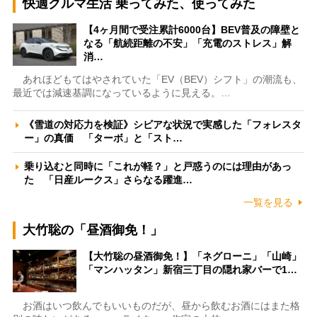
快適クルマ生活 乗ってみた、使ってみた
【4ヶ月間で受注累計6000台】BEV普及の障壁と
なる「航続距離の不安」「充電のストレス」解
消…
あれほどもてはやされていた「EV（BEV）シフト」の潮流も、
最近では減速基調になっているように見える。…
《雪道の対応力を検証》シビアな状況で実感した「フォレスタ
ー」の真価 「ターボ」と「スト…
乗り込むと同時に「これが軽？」と戸惑うのには理由があっ
た 「日産ルークス」さらなる躍進…
一覧を見る
大竹聡の「昼酒御免！」
【大竹聡の昼酒御免！】「ネグローニ」「山崎」
「マンハッタン」新宿三丁目の隠れ家バーで1…
お酒はいつ飲んでもいいものだが、昼から飲むお酒にはまた格