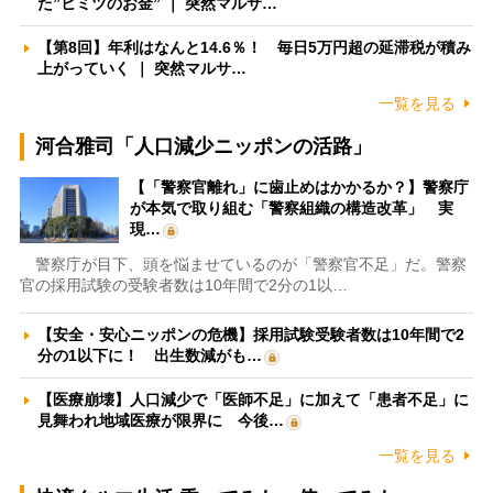
た”ヒミツのお金” ｜ 突然マルサ…
【第8回】年利はなんと14.6％！ 毎日5万円超の延滞税が積み
上がっていく ｜ 突然マルサ…
一覧を見る
河合雅司「人口減少ニッポンの活路」
【「警察官離れ」に歯止めはかかるか？】警察庁
が本気で取り組む「警察組織の構造改革」 実
現…
警察庁が目下、頭を悩ませているのが「警察官不足」だ。警察
官の採用試験の受験者数は10年間で2分の1以…
【安全・安心ニッポンの危機】採用試験受験者数は10年間で2
分の1以下に！ 出生数減がも…
【医療崩壊】人口減少で「医師不足」に加えて「患者不足」に
見舞われ地域医療が限界に 今後…
一覧を見る