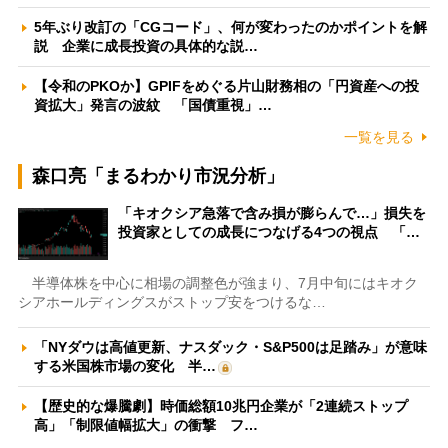
5年ぶり改訂の「CGコード」、何が変わったのかポイントを解
説 企業に成長投資の具体的な説…
【令和のPKOか】GPIFをめぐる片山財務相の「円資産への投
資拡大」発言の波紋 「国債重視」…
一覧を見る
森口亮「まるわかり市況分析」
「キオクシア急落で含み損が膨らんで…」損失を
投資家としての成長につなげる4つの視点 「…
半導体株を中心に相場の調整色が強まり、7月中旬にはキオク
シアホールディングスがストップ安をつけるな…
「NYダウは高値更新、ナスダック・S&P500は足踏み」が意味
する米国株市場の変化 半…
【歴史的な爆騰劇】時価総額10兆円企業が「2連続ストップ
高」「制限値幅拡大」の衝撃 フ…