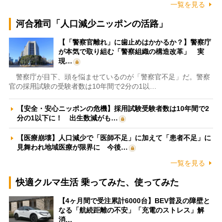
一覧を見る
河合雅司「人口減少ニッポンの活路」
【「警察官離れ」に歯止めはかかるか？】警察庁
が本気で取り組む「警察組織の構造改革」 実
現…
警察庁が目下、頭を悩ませているのが「警察官不足」だ。警察
官の採用試験の受験者数は10年間で2分の1以…
【安全・安心ニッポンの危機】採用試験受験者数は10年間で2
分の1以下に！ 出生数減がも…
【医療崩壊】人口減少で「医師不足」に加えて「患者不足」に
見舞われ地域医療が限界に 今後…
一覧を見る
快適クルマ生活 乗ってみた、使ってみた
【4ヶ月間で受注累計6000台】BEV普及の障壁と
なる「航続距離の不安」「充電のストレス」解
消…