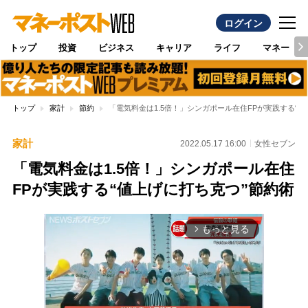
ログイン
トップ
投資
ビジネス
キャリア
ライフ
マネー
トップ
家計
節約
「電気料金は1.5倍！」シンガポール在住FPが実践する“値
家計
2022.05.17 16:00
女性セブン
「電気料金は1.5倍！」シンガポール在住
FPが実践する“値上げに打ち克つ”節約術
もっと見る
arrow_forward_ios