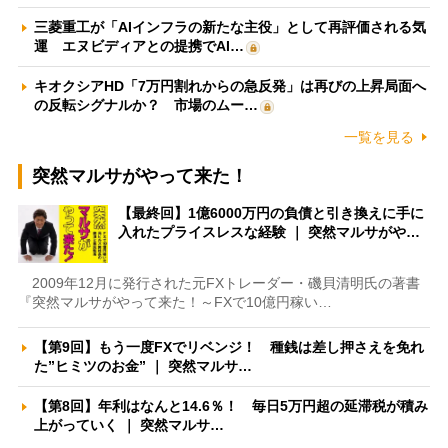
三菱重工が「AIインフラの新たな主役」として再評価される気
運 エヌビディアとの提携でAI…
キオクシアHD「7万円割れからの急反発」は再びの上昇局面へ
の反転シグナルか？ 市場のムー…
一覧を見る
突然マルサがやって来た！
【最終回】1億6000万円の負債と引き換えに手に
入れたプライスレスな経験 ｜ 突然マルサがや…
2009年12月に発行された元FXトレーダー・磯貝清明氏の著書
『突然マルサがやって来た！～FXで10億円稼い…
【第9回】もう一度FXでリベンジ！ 種銭は差し押さえを免れ
た”ヒミツのお金” ｜ 突然マルサ…
【第8回】年利はなんと14.6％！ 毎日5万円超の延滞税が積み
上がっていく ｜ 突然マルサ…