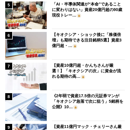
「AI・半導体関連が“本命”であること
5
に変わりはない」資産20億円超の90歳
現役トレー…
【キオクシア・ショック後に「株価倍
6
増」も期待できる注目銘柄5選】資産3
億円超・…
【資産10億円超・かんちさんが厳
7
選！】「キオクシアの次」に資金が流
れる期待の高…
《2年弱で資産17.5倍の元証券マンが
8
「キオクシア急落で次に狙う」5銘柄を
公開》10…
【資産11億円マック・チェリーさん厳
9