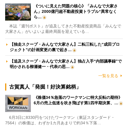
《ついに見えた問題の核心》「みんなで大家さ
ん」2000億円超不動産投資トラブル“異常なく
ら…
本誌『週刊ポスト』が追及してきた不動産投資商品「みんなで
大家さん」がいよいよ最終局面を迎えている…
【独走スクープ・みんなで大家さん】二転三転した“成田プロ
ジェクト”の計画変更の裏で起き…
【追及スクープ・みんなで大家さん】独占入手“内部議事録”で
明かされる柳瀬健一・代表の思…
一覧を見る
古賀真人「発掘！好決算銘柄」
《株価34％急落のワークマンに特大反転の期待》
6月の売上低迷を吹き飛ばす第1四半期決算、…
6月3日に8330円をつけたワークマン（東証スタンダード・
7564）の株価は、わずか1カ月あまりで約34％下落…