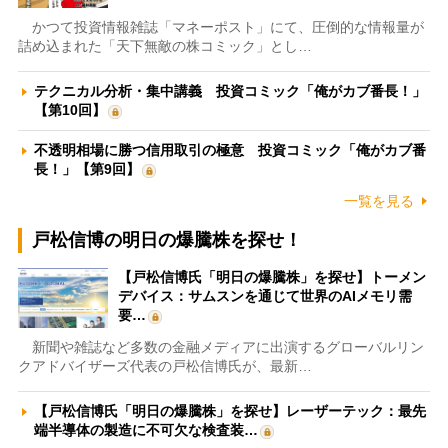
かつて投資情報雑誌「マネーポスト」にて、圧倒的な情報量が
詰め込まれた「天下無敵の株コミック」とし…
テクニカル分析・集中講義 投資コミック「俺がカブ番長！」
【第10回】
不透明相場に勝つ信用取引の極意 投資コミック「俺がカブ番
長！」【第9回】
一覧を見る
戸松信博の明日の爆騰株を探せ！
【戸松信博氏「明日の爆騰株」を探せ】トーメン
デバイス：サムスンを通じて世界のAIメモリ需
要…
新聞や雑誌など多数の金融メディアに出演するグローバルリン
クアドバイザーズ代表の戸松信博氏が、最新…
【戸松信博氏「明日の爆騰株」を探せ】レーザーテック：最先
端半導体の製造に不可欠な検査装…