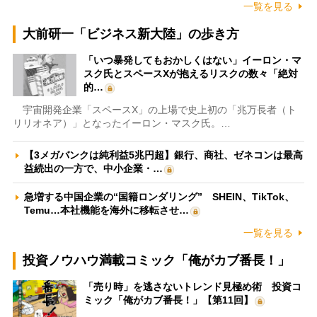
一覧を見る
大前研一「ビジネス新大陸」の歩き方
「いつ暴発してもおかしくはない」イーロン・マ
スク氏とスペースXが抱えるリスクの数々「絶対
的…
宇宙開発企業「スペースX」の上場で史上初の「兆万長者（ト
リリオネア）」となったイーロン・マスク氏。…
【3メガバンクは純利益5兆円超】銀行、商社、ゼネコンは最高
益続出の一方で、中小企業・…
急増する中国企業の“国籍ロンダリング” SHEIN、TikTok、
Temu…本社機能を海外に移転させ…
一覧を見る
投資ノウハウ満載コミック「俺がカブ番長！」
「売り時」を逃さないトレンド見極め術 投資コ
ミック「俺がカブ番長！」【第11回】