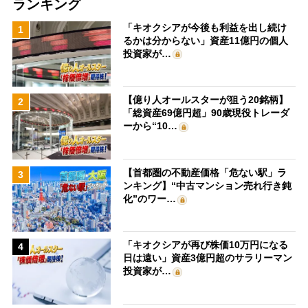
ランキング
「キオクシアが今後も利益を出し続け
1
るかは分からない」資産11億円の個人
投資家が…
【億り人オールスターが狙う20銘柄】
2
「総資産69億円超」90歳現役トレーダ
ーから“10…
【首都圏の不動産価格「危ない駅」ラ
3
ンキング】“中古マンション売れ行き鈍
化”のワー…
「キオクシアが再び株価10万円になる
4
日は遠い」資産3億円超のサラリーマン
投資家が…