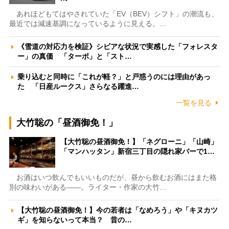
あれほどもてはやされていた「EV（BEV）シフト」の潮流も、
最近では減速基調になっているように見える。…
《雪道の対応力を検証》シビアな状況で実感した「フォレスタ
ー」の真価 「ターボ」と「スト…
乗り込むと同時に「これが軽？」と戸惑うのには理由があっ
た 「日産ルークス」さらなる躍進…
一覧を見る
大竹聡の「昼酒御免！」
【大竹聡の昼酒御免！】「ネグローニ」「山崎」
「マンハッタン」新宿三丁目の隠れ家バーで1…
お酒はいつ飲んでもいいものだが、昼から飲むお酒にはまた格
別の味わいがある――。ライター・作家の大竹…
【大竹聡の昼酒御免！】今の若者は「なめろう」や「キヌカツ
ギ」を知らないって本当？ 昔の…