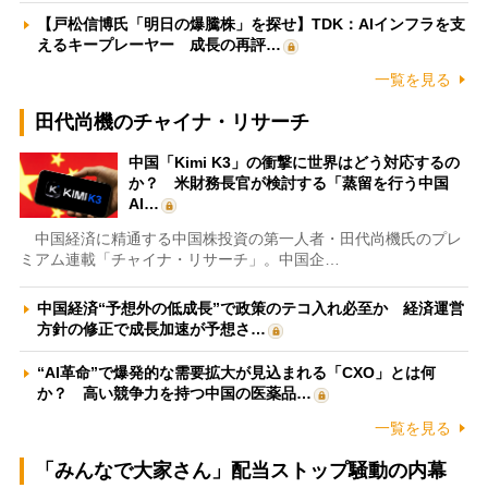
【戸松信博氏「明日の爆騰株」を探せ】TDK：AIインフラを支
えるキープレーヤー 成長の再評…
一覧を見る
田代尚機のチャイナ・リサーチ
中国「Kimi K3」の衝撃に世界はどう対応するの
か？ 米財務長官が検討する「蒸留を行う中国
AI…
中国経済に精通する中国株投資の第一人者・田代尚機氏のプレ
ミアム連載「チャイナ・リサーチ」。中国企…
中国経済“予想外の低成長”で政策のテコ入れ必至か 経済運営
方針の修正で成長加速が予想さ…
“AI革命”で爆発的な需要拡大が見込まれる「CXO」とは何
か？ 高い競争力を持つ中国の医薬品…
一覧を見る
「みんなで大家さん」配当ストップ騒動の内幕