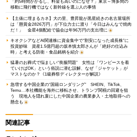
「約5時間かかるし、料金も高いのになぜ？」東京～博多間の
移動に飛行機ではなく新幹線を選ぶ人の事情
【土俵に埋まるカネ】大の里、豊昇龍が黒星続きの名古屋場所
は「懸賞金2826万円」が下位力士に渡り「今日はみんなで焼肉
だ！」 金星4個配給で協会は年96万円の支出増に
キオクシアなどAI関連株に資金集中で“割安になった成長株”に
投資妙味 資産1.5億円超の坂本慎太郎さんが「絶好の仕込み
時」と考える防衛・食品銘柄を紹介
猛暑のお葬式で悩ましい“喪服問題” 女性は「ワンピースを着
ていけばOK」という俗説に潜む誤解、なぜ「ジャケット」が
マストなのか？《1級葬祭ディレクターが解説》
急増する中国企業の“国籍ロンダリング” SHEIN、TikTok、
Temu…本社機能を海外に移転させ、トランプ関税の回避を狙
う 現地人を隠れ蓑にした中国企業の農業参入・土地取得への
懸念も
関連記事