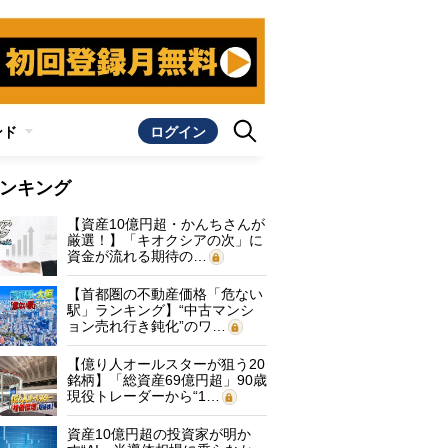
ンド
ログイン
ンキング
【資産10億円超・かんちさんが
厳選！】「キオクシアの次」に
資金が流れる期待の…
【首都圏の不動産価格「危ない
駅」ランキング】“中古マンシ
ョン売れ行き鈍化”のワ…
【億り人オールスターが狙う20
銘柄】「総資産69億円超」90歳
現役トレーダーから“1…
資産10億円超の投資家が明か