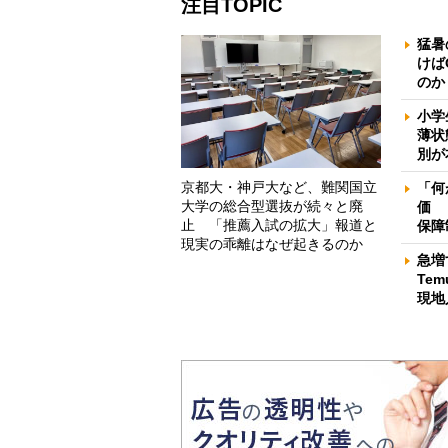
注目TOPIC
猛暑
けば
のか
小学
薄状
別が
京都大・神戸大など、難関国立
「何
大学の総合型選抜が続々と廃
価 
止 「推薦入試の拡大」報道と
保障
現実の乖離はなぜ起きるのか
急増
Te
現地