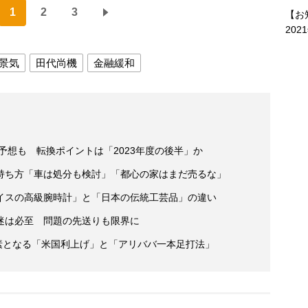
1
2
3
【お
202
景気
田代尚機
金融緩和
予想も 転換ポイントは「2023年度の後半」か
持ち方「車は処分も検討」「都心の家はまだ売るな」
イスの高級腕時計」と「日本の伝統工芸品」の違い
迷は必至 問題の先送りも限界に
素となる「米国利上げ」と「アリババ一本足打法」