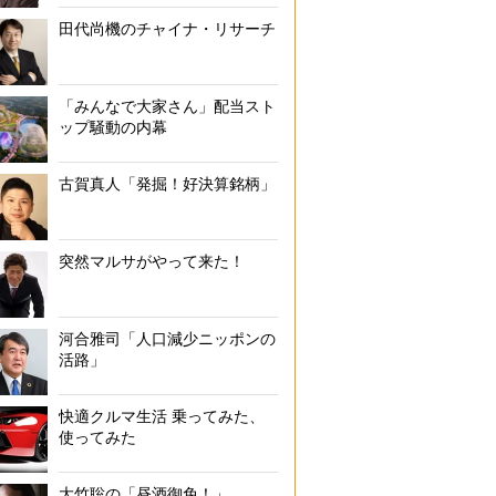
田代尚機のチャイナ・リサーチ
「みんなで大家さん」配当スト
ップ騒動の内幕
古賀真人「発掘！好決算銘柄」
突然マルサがやって来た！
河合雅司「人口減少ニッポンの
活路」
快適クルマ生活 乗ってみた、
使ってみた
大竹聡の「昼酒御免！」