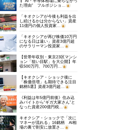
す“AI・半導体相場に乗らなかっ
た理由” フルポジショ…
「キオクシアが今後も利益を出
し続けるかは分からない」資産
11億円の個人投資家…
「キオクシアが再び株価10万円
になる日は遠い」資産3億円超
のサラリーマン投資家…
【世帯年収別・東京23区マンシ
ョン「狙い目駅」を大公開】年
収500万円、700万円…
【キオクシア・ショック後に
「株価倍増」も期待できる注目
銘柄5選】資産3億円超…
《利益は年5億円前後》住み込
みバイトから“ギガ大家さん”と
なった資産200億円税…
キオクシア・ショックで「次に
マネーが流れる」16銘柄 AI相
場の裏で割安に放置さ…