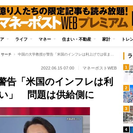
ア
ライフ
マネー
住まい・不動産
家計
トレ
リサーチ
中国の大学教授が警告「米国のインフレは利上げでは収まらない」 問題は供給側に
ラ
1
2022.06.15 07:00
マネーポストWEB
警告「米国のインフレは利
2
い」 問題は供給側に
3
4