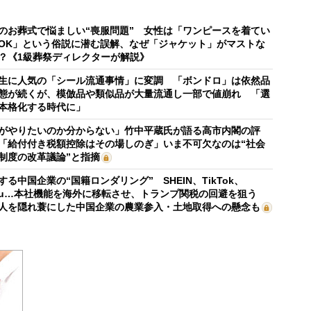
のお葬式で悩ましい“喪服問題” 女性は「ワンピースを着てい
OK」という俗説に潜む誤解、なぜ「ジャケット」がマストな
？《1級葬祭ディレクターが解説》
生に人気の「シール流通事情」に変調 「ボンドロ」は依然品
態が続くが、模倣品や類似品が大量流通し一部で値崩れ 「選
本格化する時代に」
がやりたいのか分からない」竹中平蔵氏が語る高市内閣の評
「給付付き税額控除はその場しのぎ」いま不可欠なのは“社会
制度の改革議論”と指摘
する中国企業の“国籍ロンダリング” SHEIN、TikTok、
mu…本社機能を海外に移転させ、トランプ関税の回避を狙う
人を隠れ蓑にした中国企業の農業参入・土地取得への懸念も