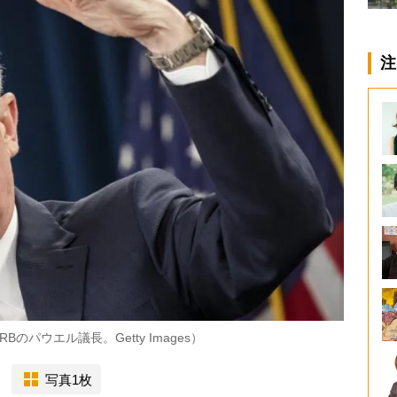
注
パウエル議長。Getty Images）
写真1枚