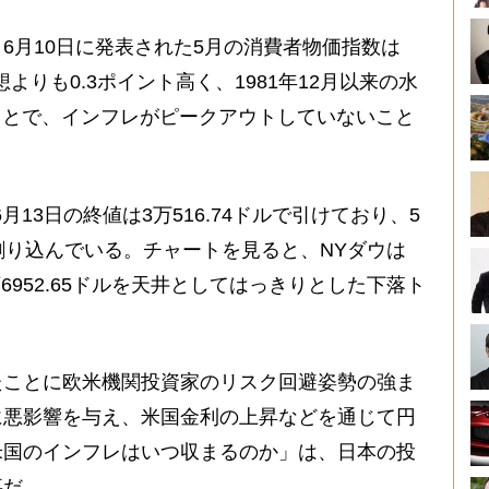
月10日に発表された5月の消費者物価指数は
よりも0.3ポイント高く、1981年12月以来の水
たことで、インフレがピークアウトしていないこと
13日の終値は3万516.74ドルで引けており、5
割り込んでいる。チャートを見ると、NYダウは
万6952.65ドルを天井としてはっきりとした下落ト
ことに欧米機関投資家のリスク回避姿勢の強ま
に悪影響を与え、米国金利の上昇などを通じて円
米国のインフレはいつ収まるのか」は、日本の投
事だ。