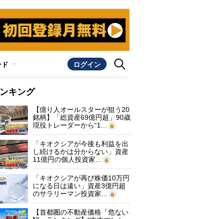
ンド
ログイン
ンキング
【億り人オールスターが狙う20
銘柄】「総資産69億円超」90歳
現役トレーダーから“1…
「キオクシアが今後も利益を出
し続けるかは分からない」資産
11億円の個人投資家…
「キオクシアが再び株価10万円
になる日は遠い」資産3億円超
のサラリーマン投資家…
【首都圏の不動産価格「危ない