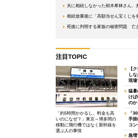
夫に相続しなかった樹木希林さん、
相続放棄後に「高額当せん宝くじを
死後に判明する家族の秘密問題 亡き
注目TOPIC
【ク
しな
現場
猛暑
けば
のか
「約5時間かかるし、料金も高
「3
いのになぜ？」東京～博多間の
手掛
移動に飛行機ではなく新幹線を
コン
選ぶ人の事情
急増