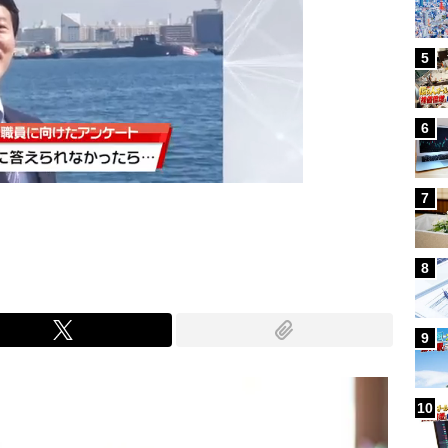
次の動画まで 3
5
キャンセル
6
7
8
9
10