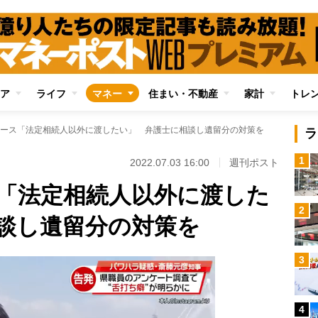
ア
ライフ
マネー
住まい・不動産
家計
トレ
ース「法定相続人以外に渡したい」 弁護士に相談し遺留分の対策を
ラ
1
2022.07.03 16:00
週刊ポスト
「法定相続人以外に渡した
2
談し遺留分の対策を
3
4