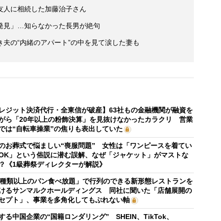
友人に相続した加藤治子さん
発見」…知らなかった長男が絶句
夫の“内緒のアパート”の中を見て涙した妻も
レジット決済代行・全東信が破産】63社もの金融機関が融資を
がら「20年以上の粉飾決算」を見抜けなかったカラクリ 営業
では“自転車操業”の焦りも表出していた
のお葬式で悩ましい“喪服問題” 女性は「ワンピースを着てい
OK」という俗説に潜む誤解、なぜ「ジャケット」がマストな
？《1級葬祭ディレクターが解説》
0種類以上のパン食べ放題」で行列のできる新形態レストランを
けるサンマルクホールディングス 同社に聞いた「店舗展開の
セプト」、事業を多角化してもぶれない軸
する中国企業の“国籍ロンダリング” SHEIN、TikTok、