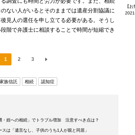
する調査にも時間と労力が必要です。また、相続
【お
力のない人がいるとそのままでは遺産分割協議に
202
年後見人の選任を申し立てる必要がある。そうし
い段階で弁護士に相談することで時間が短縮でき
1
2
3
家族信託
相続
認知症
甥・姪への相続」でトラブル増加 注意すべき点は？
ースは「遺言なし、子供のうち1人が親と同居」