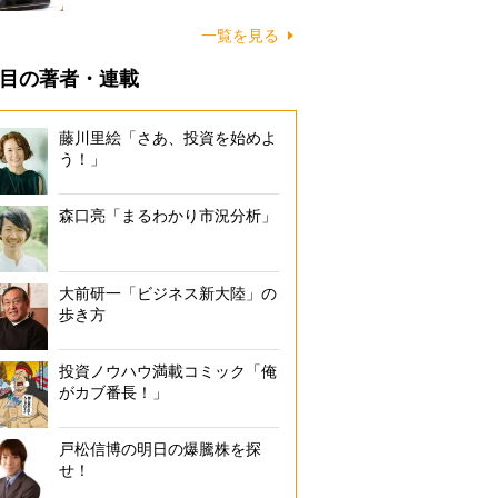
一覧を見る
目の著者・連載
藤川里絵「さあ、投資を始めよ
う！」
森口亮「まるわかり市況分析」
大前研一「ビジネス新大陸」の
歩き方
投資ノウハウ満載コミック「俺
がカブ番長！」
戸松信博の明日の爆騰株を探
せ！