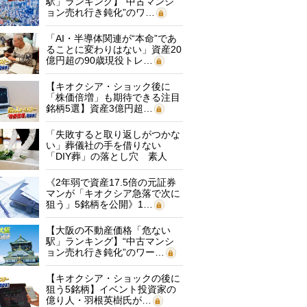
駅」ランキング】“中古マンシ
ョン売れ行き鈍化”のワ…
「AI・半導体関連が“本命”であ
ることに変わりはない」資産20
億円超の90歳現役トレ…
【キオクシア・ショック後に
「株価倍増」も期待できる注目
銘柄5選】資産3億円超…
「失敗すると取り返しがつかな
い」葬儀社の手を借りない
「DIY葬」の落とし穴 素人
に…
《2年弱で資産17.5倍の元証券
マンが「キオクシア急落で次に
狙う」5銘柄を公開》1…
【大阪の不動産価格「危ない
駅」ランキング】“中古マンシ
ョン売れ行き鈍化”のワー…
【キオクシア・ショックの後に
狙う5銘柄】イベント投資家の
億り人・羽根英樹氏が…