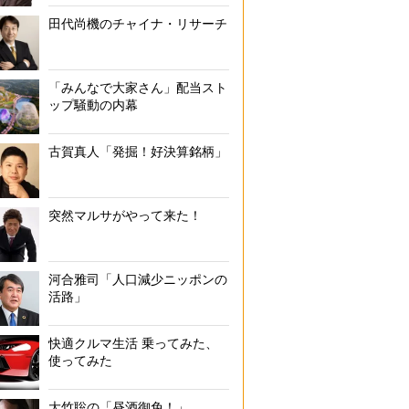
田代尚機のチャイナ・リサーチ
「みんなで大家さん」配当スト
ップ騒動の内幕
古賀真人「発掘！好決算銘柄」
突然マルサがやって来た！
河合雅司「人口減少ニッポンの
活路」
快適クルマ生活 乗ってみた、
使ってみた
大竹聡の「昼酒御免！」