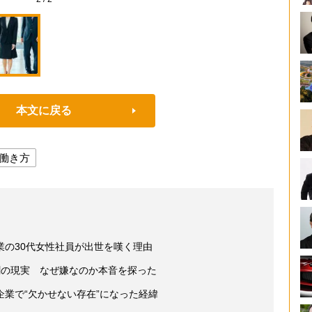
本文に戻る
働き方
業の30代女性社員が出世を嘆く理由
割の現実 なぜ嫌なのか本音を探った
業で“欠かせない存在”になった経緯