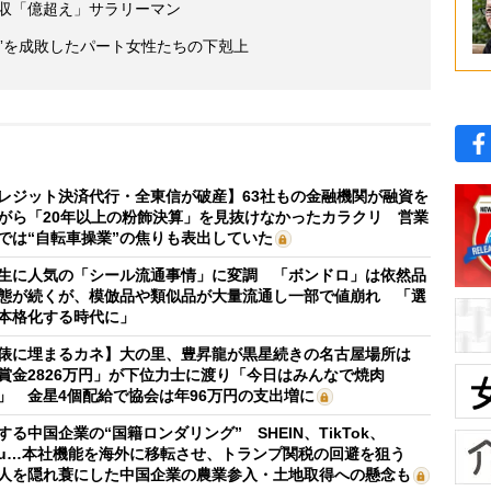
年収「億超え」サラリーマン
”を成敗したパート女性たちの下剋上
レジット決済代行・全東信が破産】63社もの金融機関が融資を
がら「20年以上の粉飾決算」を見抜けなかったカラクリ 営業
では“自転車操業”の焦りも表出していた
生に人気の「シール流通事情」に変調 「ボンドロ」は依然品
態が続くが、模倣品や類似品が大量流通し一部で値崩れ 「選
本格化する時代に」
俵に埋まるカネ】大の里、豊昇龍が黒星続きの名古屋場所は
賞金2826万円」が下位力士に渡り「今日はみんなで焼肉
」 金星4個配給で協会は年96万円の支出増に
する中国企業の“国籍ロンダリング” SHEIN、TikTok、
mu…本社機能を海外に移転させ、トランプ関税の回避を狙う
人を隠れ蓑にした中国企業の農業参入・土地取得への懸念も