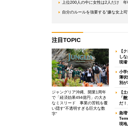
上位200人の中に女性は2人だけ 
自分のルールを強要する“嫌な女上司
注目TOPIC
【ク
しな
現場
小学
薄状
別が
ジャングリア沖縄、開業1周年
【土
で「経済効果494億円」の大き
「懸
なミスリード 事業の苦戦を覆
だ！
い隠す“不透明すぎる巨大な数
急増
字”
Te
現地