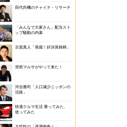
田代尚機のチャイナ・リサーチ
「みんなで大家さん」配当スト
ップ騒動の内幕
古賀真人「発掘！好決算銘柄」
突然マルサがやって来た！
河合雅司「人口減少ニッポンの
活路」
快適クルマ生活 乗ってみた、
使ってみた
大竹聡の「昼酒御免！」