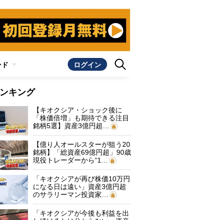
ンド
ログイン
ンキング
【キオクシア・ショック後に
「株価倍増」も期待できる注目
銘柄5選】資産3億円超…
【億り人オールスターが狙う20
銘柄】「総資産69億円超」90歳
現役トレーダーから“1…
「キオクシアが再び株価10万円
になる日は遠い」資産3億円超
のサラリーマン投資家…
「キオクシアが今後も利益を出