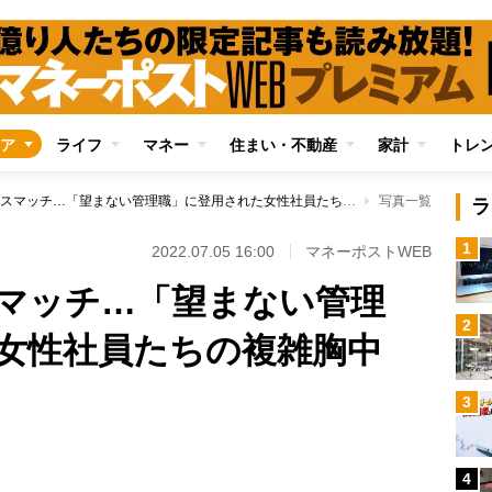
ア
ライフ
マネー
住まい・不動産
家計
トレ
企業の思惑とミスマッチ…「望まない管理職」に登用された女性社員たちの複雑胸中
写真一覧
ラ
1
2022.07.05 16:00
マネーポストWEB
マッチ…「望まない管理
2
女性社員たちの複雑胸中
3
Loaded
:
100.00%
4