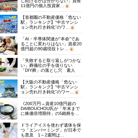
し続けるかは分からない」資産
11億円の個人投資家…
【首都圏の不動産価格「危ない
駅」ランキング】“中古マンシ
ョン売れ行き鈍化”のワ…
「AI・半導体関連が“本命”であ
ることに変わりはない」資産20
億円超の90歳現役トレ…
「失敗すると取り返しがつかな
い」葬儀社の手を借りない
「DIY葬」の落とし穴 素人
に…
【大阪の不動産価格「危ない
駅」ランキング】“中古マンシ
ョン売れ行き鈍化”のワー…
《200万円→資産10億円超の
DAIBOUCHOU氏が「年末まで
に株価倍増期待」の5銘柄を…
ドライアイスを使わず遺体を保
つ「エンバーミング」が日本で
も普及 1～2週間は…