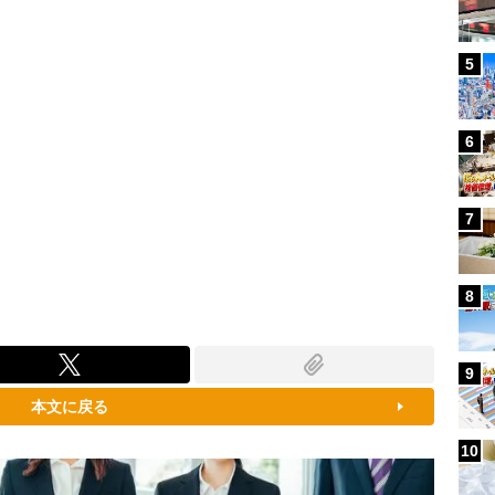
5
6
7
8
9
本文に戻る
10