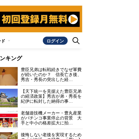
ンド
ログイン
ンキング
豊臣兄弟は転戦続きでなぜ軍費
が続いたのか？ 信長亡き後、
秀吉・秀長の突出した経…
【天下統一を見据えた豊臣兄弟
の経済政策】秀吉が弟・秀長を
紀伊に転封した納得の事…
老舗遊技機メーカー・豊丸産業
がパチンコ事業停止の背景 大
手と中小の格差拡大に拍…
後悔しない老後を実現するため