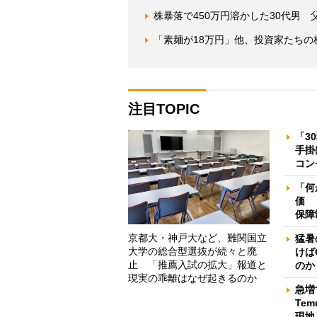
株暴落で450万円溶かした30代男
「素麺が18万円」他、投資家たちの
注目TOPIC
「3
手掛
コン
「何
価 
保障
京都大・神戸大など、難関国立
猛暑
大学の総合型選抜が続々と廃
けば
止 「推薦入試の拡大」報道と
のか
現実の乖離はなぜ起きるのか
急増
Te
現地