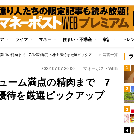
ア
ライフ
マネー
住まい・不動産
家計
トレ
肉汁餃子からボリューム満点の精肉まで 7月権利確定の株主優待を厳選ピックアップ
写真一覧
ラ
1
2022.07.07 20:00
マネーポストWEB
ューム満点の精肉まで 7
2
優待を厳選ピックアップ
3
Loaded
:
100.00%
4