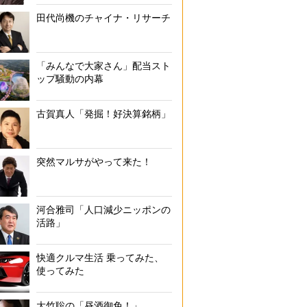
田代尚機のチャイナ・リサーチ
「みんなで大家さん」配当スト
ップ騒動の内幕
古賀真人「発掘！好決算銘柄」
突然マルサがやって来た！
河合雅司「人口減少ニッポンの
活路」
快適クルマ生活 乗ってみた、
使ってみた
大竹聡の「昼酒御免！」