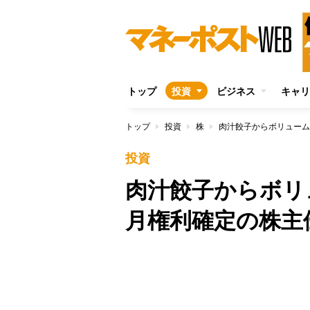
トップ
投資
ビジネス
キャリ
トップ
投資
株
投資
肉汁餃子からボリ
月権利確定の株主
/
Unmute