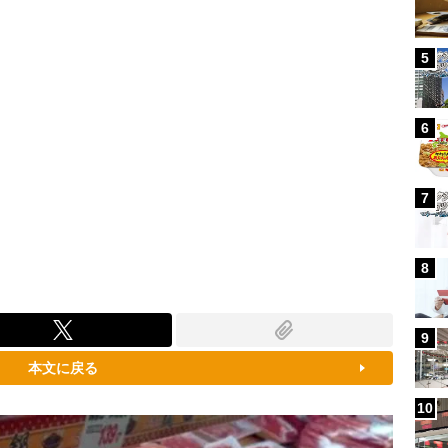
5
6
7
8
9
本文に戻る
10