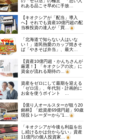
の「ゼロ活」の極意 「思い入
れある品こそ早めに手放…
【キオクシアが「配当」導入
へ】それでも資産10億円超の配
当株投資の達人が「買…
「北海道で知らない人はいな
い！」道民熱愛のカップ焼きそ
ば「やきそば弁当」、最大…
【資産10億円超・かんちさんが
厳選！】「キオクシアの次」に
資金が流れる期待の…
資産をゼロにして最期を迎える
「ゼロ活」、年代別・計画的に
お金を使うポイント …
【億り人オールスターが狙う20
銘柄】「総資産69億円超」90歳
現役トレーダーから“1…
「キオクシアが今後も利益を出
し続けるかは分からない」資産
11億円の個人投資家…