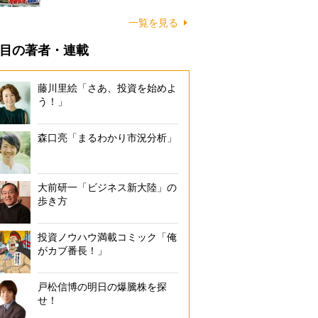
一覧を見る
目の著者・連載
藤川里絵「さあ、投資を始めよ
う！」
森口亮「まるわかり市況分析」
大前研一「ビジネス新大陸」の
歩き方
投資ノウハウ満載コミック「俺
がカブ番長！」
戸松信博の明日の爆騰株を探
せ！
ハナマサ」や「ジャパンミート生鮮館」を展開するJMホールディングスの
待実施の内容（公式サイトより）