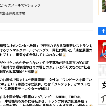
 父からのメールでWショック
株主優待失敗体験
0種類以上のパン食べ放題」で行列のできる新形態レストランを
けるサンマルクホールディングス 同社に聞いた「店舗展開の
セプト」、事業を多角化してもぶれない軸
がやりたいのか分からない」竹中平蔵氏が語る高市内閣の評
「給付付き税額控除はその場しのぎ」いま不可欠なのは“社会
制度の改革議論”と指摘
のお葬式で悩ましい“喪服問題” 女性は「ワンピースを着てい
OK」という俗説に潜む誤解、なぜ「ジャケット」がマストな
？《1級葬祭ディレクターが解説》
する中国企業の“国籍ロンダリング” SHEIN、TikTok、
mu…本社機能を海外に移転させ、トランプ関税の回避を狙う
人を隠れ蓑にした中国企業の農業参入・土地取得への懸念も