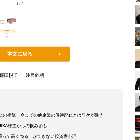
1
/
2
本文に戻る
森田悦子
注目銘柄
廃止の衝撃 今までの他企業の優待廃止とはワケが違う
ISA株主からの恨み節も
買って高く売る」ができない投資家心理