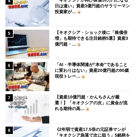
「キオクシアが再び株価10万円になる
4
日は遠い」資産3億円超のサラリーマン
投資家が…
【キオクシア・ショック後に「株価倍
5
増」も期待できる注目銘柄5選】資産3
億円超・…
「AI・半導体関連が“本命”であること
6
に変わりはない」資産20億円超の90歳
現役トレー…
【資産10億円超・かんちさんが厳
7
選！】「キオクシアの次」に資金が流
れる期待の高…
《2年弱で資産17.5倍の元証券マンが
8
「キオクシア急落で次に狙う」5銘柄を