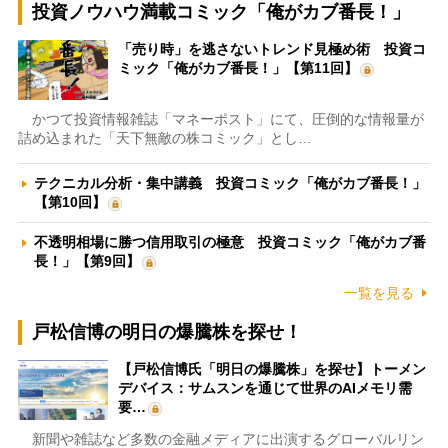
投資ノウハウ満載コミック「俺がカブ番長！」
「売り時」を逃さないトレンド見極め術 投資コ
ミック「俺がカブ番長！」【第11回】
かつて投資情報雑誌「マネーポスト」にて、圧倒的な情報量が
詰め込まれた「天下無敵の株コミック」とし…
テクニカル分析・集中講義 投資コミック「俺がカブ番長！」
【第10回】
不透明相場に勝つ信用取引の極意 投資コミック「俺がカブ番
長！」【第9回】
一覧を見る
戸松信博の明日の爆騰株を探せ！
【戸松信博氏「明日の爆騰株」を探せ】トーメン
デバイス：サムスンを通じて世界のAIメモリ需
要…
新聞や雑誌など多数の金融メディアに出演するグローバルリン