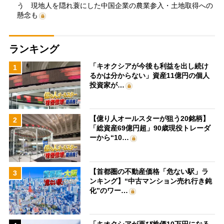
う 現地人を隠れ蓑にした中国企業の農業参入・土地取得への
懸念も
ランキング
「キオクシアが今後も利益を出し続け
1
るかは分からない」資産11億円の個人
投資家が…
【億り人オールスターが狙う20銘柄】
2
「総資産69億円超」90歳現役トレーダ
ーから“10…
【首都圏の不動産価格「危ない駅」ラ
3
ンキング】“中古マンション売れ行き鈍
化”のワー…