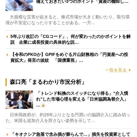
備えておきたい3つのポイント「資産の棚卸し…
大規模な災害が起きると、株式市場が大きく動いたり、取引環
境が不安定になったりすることがある。一方…
5年ぶり改訂の「CGコード」、何が変わったのかポイントを解
説 企業に成長投資の具体的な説…
【令和のPKOか】GPIFをめぐる片山財務相の「円資産への投
資拡大」発言の波紋 「国債重視」…
一覧を見る
森口亮「まるわかり市況分析」
「トレンド転換のスイッチになり得る」“介入慣
れ”した市場心理を変える「日米協調為替介入」
…
日米両政府が、約28年ぶりとなる円買いの協調介入に踏み切っ
た。米国も追加介入を辞さない姿勢を示して…
「キオクシア急落で含み損が膨らんで…」損失を投資家として