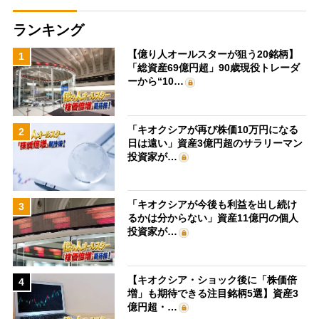
ランキング
【億り人オールスターが狙う20銘柄】
1
「総資産69億円超」90歳現役トレーダ
ーから“10…
「キオクシアが再び株価10万円になる
2
日は遠い」資産3億円超のサラリーマン
投資家が…
「キオクシアが今後も利益を出し続け
3
るかは分からない」資産11億円の個人
投資家が…
【キオクシア・ショック後に「株価倍
4
増」も期待できる注目銘柄5選】資産3
億円超・…