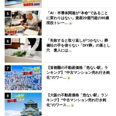
「AI・半導体関連が“本命”であること
5
に変わりはない」資産20億円超の90歳
現役トレー…
「失敗すると取り返しがつかない」葬
6
儀社の手を借りない「DIY葬」の落とし
穴 素人には…
【首都圏の不動産価格「危ない駅」ラ
7
ンキング】“中古マンション売れ行き鈍
化”のワー…
【大阪の不動産価格「危ない駅」ラン
8
キング】“中古マンション売れ行き鈍
化”のワース…