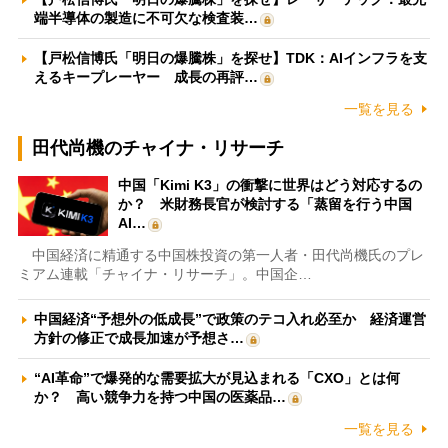
端半導体の製造に不可欠な検査装…
【戸松信博氏「明日の爆騰株」を探せ】TDK：AIインフラを支
えるキープレーヤー 成長の再評…
一覧を見る
田代尚機のチャイナ・リサーチ
中国「Kimi K3」の衝撃に世界はどう対応するの
か？ 米財務長官が検討する「蒸留を行う中国
AI…
中国経済に精通する中国株投資の第一人者・田代尚機氏のプレ
ミアム連載「チャイナ・リサーチ」。中国企…
中国経済“予想外の低成長”で政策のテコ入れ必至か 経済運営
方針の修正で成長加速が予想さ…
“AI革命”で爆発的な需要拡大が見込まれる「CXO」とは何
か？ 高い競争力を持つ中国の医薬品…
一覧を見る