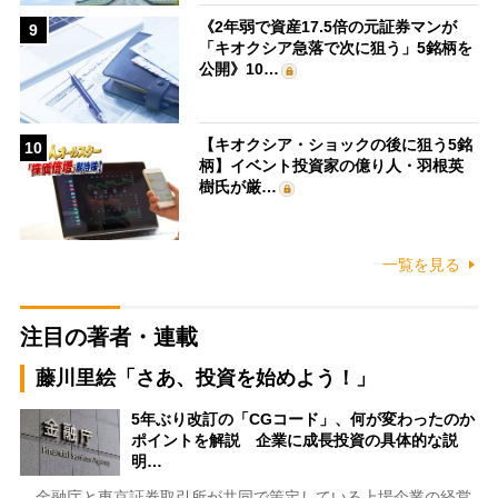
《2年弱で資産17.5倍の元証券マンが
9
「キオクシア急落で次に狙う」5銘柄を
公開》10…
【キオクシア・ショックの後に狙う5銘
10
柄】イベント投資家の億り人・羽根英
樹氏が厳…
一覧を見る
注目の著者・連載
藤川里絵「さあ、投資を始めよう！」
5年ぶり改訂の「CGコード」、何が変わったのか
ポイントを解説 企業に成長投資の具体的な説
明…
金融庁と東京証券取引所が共同で策定している上場企業の経営