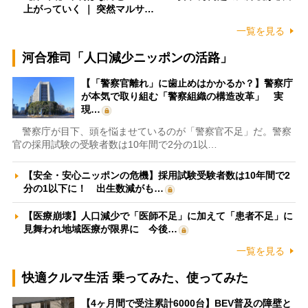
上がっていく ｜ 突然マルサ…
一覧を見る
河合雅司「人口減少ニッポンの活路」
【「警察官離れ」に歯止めはかかるか？】警察庁
が本気で取り組む「警察組織の構造改革」 実
現…
警察庁が目下、頭を悩ませているのが「警察官不足」だ。警察
官の採用試験の受験者数は10年間で2分の1以…
【安全・安心ニッポンの危機】採用試験受験者数は10年間で2
分の1以下に！ 出生数減がも…
【医療崩壊】人口減少で「医師不足」に加えて「患者不足」に
見舞われ地域医療が限界に 今後…
一覧を見る
快適クルマ生活 乗ってみた、使ってみた
【4ヶ月間で受注累計6000台】BEV普及の障壁と