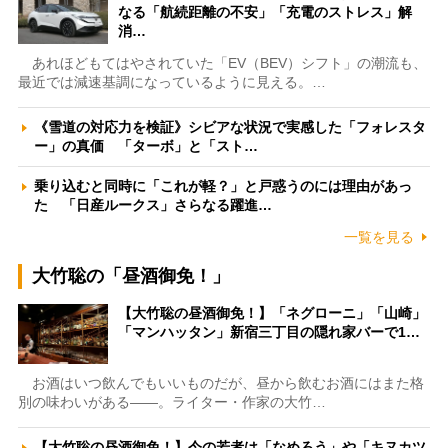
なる「航続距離の不安」「充電のストレス」解
消…
あれほどもてはやされていた「EV（BEV）シフト」の潮流も、
最近では減速基調になっているように見える。…
《雪道の対応力を検証》シビアな状況で実感した「フォレスタ
ー」の真価 「ターボ」と「スト…
乗り込むと同時に「これが軽？」と戸惑うのには理由があっ
た 「日産ルークス」さらなる躍進…
一覧を見る
大竹聡の「昼酒御免！」
【大竹聡の昼酒御免！】「ネグローニ」「山崎」
「マンハッタン」新宿三丁目の隠れ家バーで1…
お酒はいつ飲んでもいいものだが、昼から飲むお酒にはまた格
別の味わいがある――。ライター・作家の大竹…
【大竹聡の昼酒御免！】今の若者は「なめろう」や「キヌカツ