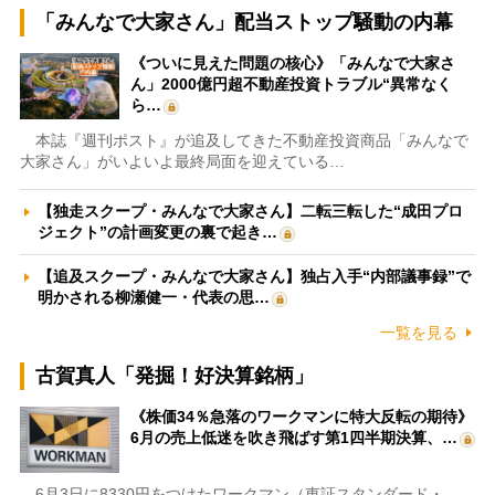
「みんなで大家さん」配当ストップ騒動の内幕
《ついに見えた問題の核心》「みんなで大家さ
ん」2000億円超不動産投資トラブル“異常なく
ら…
本誌『週刊ポスト』が追及してきた不動産投資商品「みんなで
大家さん」がいよいよ最終局面を迎えている…
【独走スクープ・みんなで大家さん】二転三転した“成田プロ
ジェクト”の計画変更の裏で起き…
【追及スクープ・みんなで大家さん】独占入手“内部議事録”で
明かされる柳瀬健一・代表の思…
一覧を見る
古賀真人「発掘！好決算銘柄」
《株価34％急落のワークマンに特大反転の期待》
6月の売上低迷を吹き飛ばす第1四半期決算、…
6月3日に8330円をつけたワークマン（東証スタンダード・