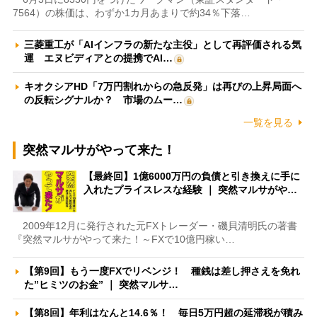
7564）の株価は、わずか1カ月あまりで約34％下落…
三菱重工が「AIインフラの新たな主役」として再評価される気
運 エヌビディアとの提携でAI…
キオクシアHD「7万円割れからの急反発」は再びの上昇局面へ
の反転シグナルか？ 市場のムー…
一覧を見る
突然マルサがやって来た！
【最終回】1億6000万円の負債と引き換えに手に
入れたプライスレスな経験 ｜ 突然マルサがや…
2009年12月に発行された元FXトレーダー・磯貝清明氏の著書
『突然マルサがやって来た！～FXで10億円稼い…
【第9回】もう一度FXでリベンジ！ 種銭は差し押さえを免れ
た”ヒミツのお金” ｜ 突然マルサ…
【第8回】年利はなんと14.6％！ 毎日5万円超の延滞税が積み