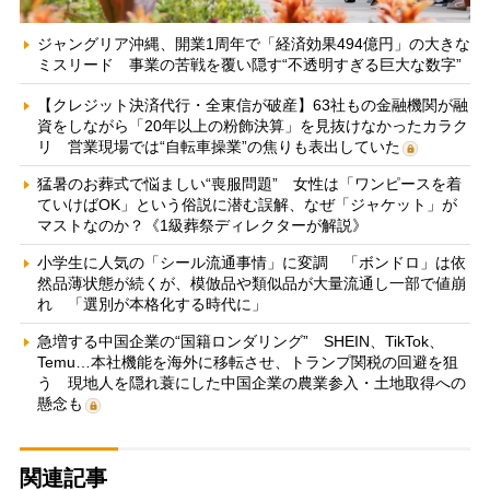
ジャングリア沖縄、開業1周年で「経済効果494億円」の大きな
ミスリード 事業の苦戦を覆い隠す“不透明すぎる巨大な数字”
【クレジット決済代行・全東信が破産】63社もの金融機関が融
資をしながら「20年以上の粉飾決算」を見抜けなかったカラク
リ 営業現場では“自転車操業”の焦りも表出していた
猛暑のお葬式で悩ましい“喪服問題” 女性は「ワンピースを着
ていけばOK」という俗説に潜む誤解、なぜ「ジャケット」が
マストなのか？《1級葬祭ディレクターが解説》
小学生に人気の「シール流通事情」に変調 「ボンドロ」は依
然品薄状態が続くが、模倣品や類似品が大量流通し一部で値崩
れ 「選別が本格化する時代に」
急増する中国企業の“国籍ロンダリング” SHEIN、TikTok、
Temu…本社機能を海外に移転させ、トランプ関税の回避を狙
う 現地人を隠れ蓑にした中国企業の農業参入・土地取得への
懸念も
関連記事