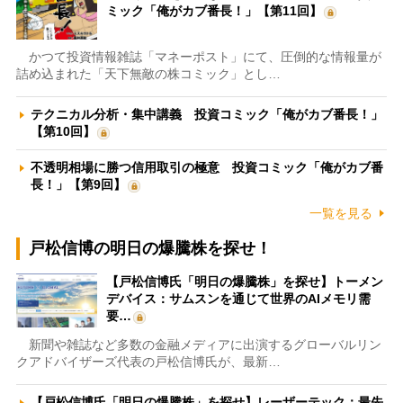
ミック「俺がカブ番長！」【第11回】
かつて投資情報雑誌「マネーポスト」にて、圧倒的な情報量が
詰め込まれた「天下無敵の株コミック」とし…
テクニカル分析・集中講義 投資コミック「俺がカブ番長！」
【第10回】
不透明相場に勝つ信用取引の極意 投資コミック「俺がカブ番
長！」【第9回】
一覧を見る
戸松信博の明日の爆騰株を探せ！
【戸松信博氏「明日の爆騰株」を探せ】トーメン
デバイス：サムスンを通じて世界のAIメモリ需
要…
新聞や雑誌など多数の金融メディアに出演するグローバルリン
クアドバイザーズ代表の戸松信博氏が、最新…
【戸松信博氏「明日の爆騰株」を探せ】レーザーテック：最先