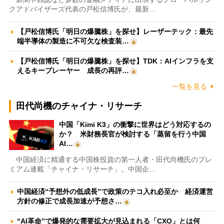
クアドバイザーズ代表の戸松信博氏が、最新…
【戸松信博氏「明日の爆騰株」を探せ】レーザーテック：最先
端半導体の製造に不可欠な検査装…
【戸松信博氏「明日の爆騰株」を探せ】TDK：AIインフラを支
えるキープレーヤー 成長の再評…
一覧を見る
田代尚機のチャイナ・リサーチ
中国「Kimi K3」の衝撃に世界はどう対応するの
か？ 米財務長官が検討する「蒸留を行う中国
AI…
中国経済に精通する中国株投資の第一人者・田代尚機氏のプレ
ミアム連載「チャイナ・リサーチ」。中国企…
中国経済“予想外の低成長”で政策のテコ入れ必至か 経済運営
方針の修正で成長加速が予想さ…
“AI革命”で爆発的な需要拡大が見込まれる「CXO」とは何