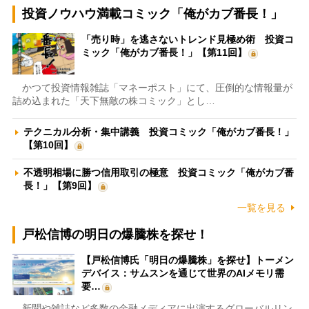
投資ノウハウ満載コミック「俺がカブ番長！」
「売り時」を逃さないトレンド見極め術 投資コ
ミック「俺がカブ番長！」【第11回】
かつて投資情報雑誌「マネーポスト」にて、圧倒的な情報量が
詰め込まれた「天下無敵の株コミック」とし…
テクニカル分析・集中講義 投資コミック「俺がカブ番長！」
【第10回】
不透明相場に勝つ信用取引の極意 投資コミック「俺がカブ番
長！」【第9回】
一覧を見る
戸松信博の明日の爆騰株を探せ！
【戸松信博氏「明日の爆騰株」を探せ】トーメン
デバイス：サムスンを通じて世界のAIメモリ需
要…
新聞や雑誌など多数の金融メディアに出演するグローバルリン