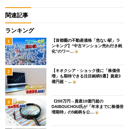
関連記事
ランキング
【首都圏の不動産価格「危ない駅」ラ
1
ンキング】“中古マンション売れ行き鈍
化”のワー…
【キオクシア・ショック後に「株価倍
2
増」も期待できる注目銘柄5選】資産3
億円超・…
《200万円→資産10億円超の
3
DAIBOUCHOU氏が「年末までに株価倍
増期待」の5銘柄を公…