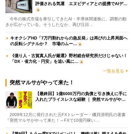
評価される気運 エヌビディアとの提携でAIデ…
今年の株式市場を牽引してきたAI・半導体関連株に、調整の動
きが広がっている。そうしたなか、再び注目…
キオクシアHD「7万円割れからの急反発」は再びの上昇局面へ
の反転シグナルか？ 市場のムー…
《億り人・古賀真人氏が厳選》野村総合研究所だけじゃない！
「DX・省力化・円安」を追い風に…
一覧を見る
突然マルサがやって来た！
【最終回】1億6000万円の負債と引き換えに手に
入れたプライスレスな経験 ｜ 突然マルサがや…
2009年12月に発行された元FXトレーダー・磯貝清明氏の著書
『突然マルサがやって来た！～FXで10億円稼い…
【第9回】もう一度FXでリベンジ！ 種銭は差し押さえを免れ