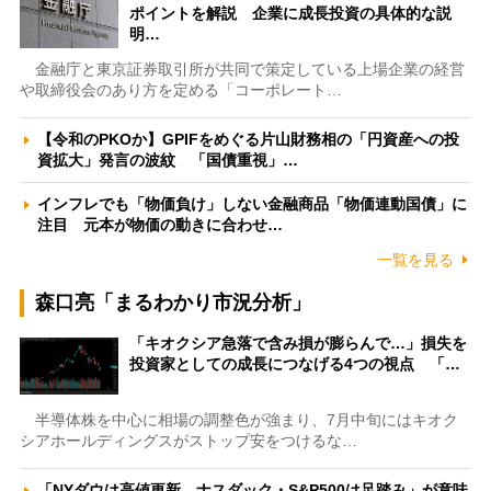
ポイントを解説 企業に成長投資の具体的な説
明…
金融庁と東京証券取引所が共同で策定している上場企業の経営
や取締役会のあり方を定める「コーポレート…
【令和のPKOか】GPIFをめぐる片山財務相の「円資産への投
資拡大」発言の波紋 「国債重視」…
インフレでも「物価負け」しない金融商品「物価連動国債」に
注目 元本が物価の動きに合わせ…
一覧を見る
森口亮「まるわかり市況分析」
「キオクシア急落で含み損が膨らんで…」損失を
投資家としての成長につなげる4つの視点 「…
半導体株を中心に相場の調整色が強まり、7月中旬にはキオク
シアホールディングスがストップ安をつけるな…
「NYダウは高値更新、ナスダック・S&P500は足踏み」が意味