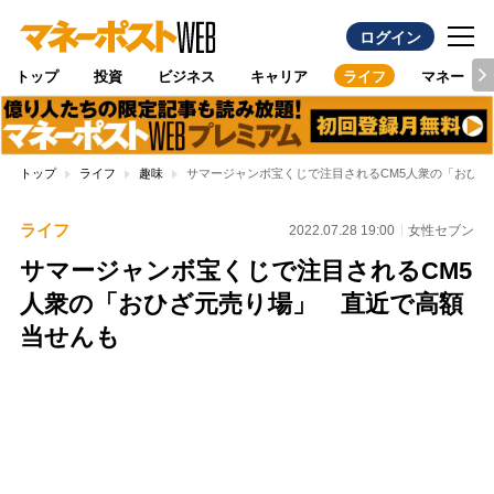
ログイン
トップ
投資
ビジネス
キャリア
ライフ
マネー
トップ
ライフ
趣味
サマージャンボ宝くじで注目されるCM5人衆の「おひ
ライフ
2022.07.28 19:00
女性セブン
サマージャンボ宝くじで注目されるCM5
人衆の「おひざ元売り場」 直近で高額
当せんも
Loaded
:
100.00%
/
Unmute