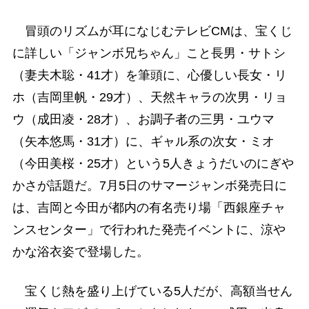
冒頭のリズムが耳になじむテレビCMは、宝くじ
に詳しい「ジャンボ兄ちゃん」こと長男・サトシ
（妻夫木聡・41才）を筆頭に、心優しい長女・リ
ホ（吉岡里帆・29才）、天然キャラの次男・リョ
ウ（成田凌・28才）、お調子者の三男・ユウマ
（矢本悠馬・31才）に、ギャル系の次女・ミオ
（今田美桜・25才）という5人きょうだいのにぎや
かさが話題だ。7月5日のサマージャンボ発売日に
は、吉岡と今田が都内の有名売り場「西銀座チャ
ンスセンター」で行われた発売イベントに、涼や
かな浴衣姿で登場した。
宝くじ熱を盛り上げている5人だが、高額当せん