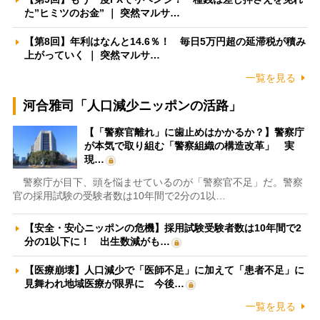
た”ヒミツのお金” ｜ 突然マルサ…
【第8回】年利はなんと14.6％！ 毎日5万円超の延滞税が積み
上がっていく ｜ 突然マルサ…
一覧を見る
河合雅司「人口減少ニッポンの活路」
【「警察官離れ」に歯止めはかかるか？】警察庁
が本気で取り組む「警察組織の構造改革」 実
現…
警察庁が目下、頭を悩ませているのが「警察官不足」だ。警察
官の採用試験の受験者数は10年間で2分の1以…
【安全・安心ニッポンの危機】採用試験受験者数は10年間で2
分の1以下に！ 出生数減がも…
【医療崩壊】人口減少で「医師不足」に加えて「患者不足」に
見舞われ地域医療が限界に 今後…
一覧を見る