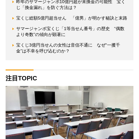
昨年のサマージャンボ10億円超が未換金の可能性 宝く
じ「換金漏れ」を防ぐ方法は？
宝くじ総額5億円超当せん 「億男」が明かす秘訣と末路
サマージャンボ宝くじ「1等当せん番号」の歴史 “偶数
より奇数”の傾向が顕著に
宝くじ3億円当せんの女性は音信不通に なぜ“一攫千
金”は不幸を呼び込むのか？
注目TOPIC