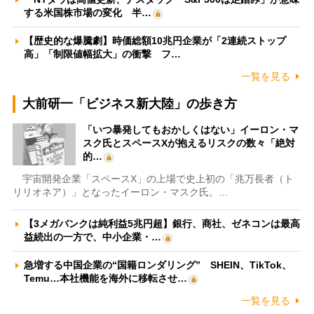
する米国株市場の変化 半…
【歴史的な爆騰劇】時価総額10兆円企業が「2連続ストップ
高」「制限値幅拡大」の衝撃 フ…
一覧を見る
大前研一「ビジネス新大陸」の歩き方
「いつ暴発してもおかしくはない」イーロン・マ
スク氏とスペースXが抱えるリスクの数々「絶対
的…
宇宙開発企業「スペースX」の上場で史上初の「兆万長者（ト
リリオネア）」となったイーロン・マスク氏。…
【3メガバンクは純利益5兆円超】銀行、商社、ゼネコンは最高
益続出の一方で、中小企業・…
急増する中国企業の“国籍ロンダリング” SHEIN、TikTok、
Temu…本社機能を海外に移転させ…
一覧を見る