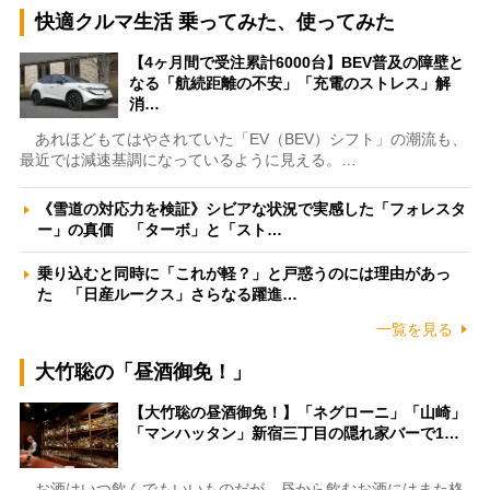
快適クルマ生活 乗ってみた、使ってみた
【4ヶ月間で受注累計6000台】BEV普及の障壁と
なる「航続距離の不安」「充電のストレス」解
消…
あれほどもてはやされていた「EV（BEV）シフト」の潮流も、
最近では減速基調になっているように見える。…
《雪道の対応力を検証》シビアな状況で実感した「フォレスタ
ー」の真価 「ターボ」と「スト…
乗り込むと同時に「これが軽？」と戸惑うのには理由があっ
た 「日産ルークス」さらなる躍進…
一覧を見る
大竹聡の「昼酒御免！」
【大竹聡の昼酒御免！】「ネグローニ」「山崎」
「マンハッタン」新宿三丁目の隠れ家バーで1…
お酒はいつ飲んでもいいものだが、昼から飲むお酒にはまた格