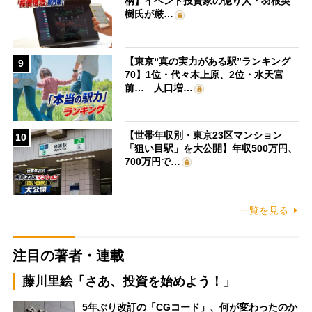
柄】イベント投資家の億り人・羽根英
樹氏が厳…
【東京“真の実力がある駅”ランキング
9
70】1位・代々木上原、2位・水天宮
前… 人口増…
【世帯年収別・東京23区マンション
10
「狙い目駅」を大公開】年収500万円、
700万円で…
一覧を見る
注目の著者・連載
藤川里絵「さあ、投資を始めよう！」
5年ぶり改訂の「CGコード」、何が変わったのか