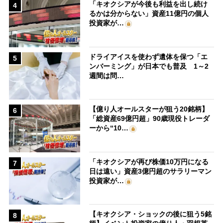
「キオクシアが今後も利益を出し続け
4
るかは分からない」資産11億円の個人
投資家が…
ドライアイスを使わず遺体を保つ「エ
5
ンバーミング」が日本でも普及 1～2
週間は問…
【億り人オールスターが狙う20銘柄】
6
「総資産69億円超」90歳現役トレーダ
ーから“10…
「キオクシアが再び株価10万円になる
7
日は遠い」資産3億円超のサラリーマン
投資家が…
【キオクシア・ショックの後に狙う5銘
8