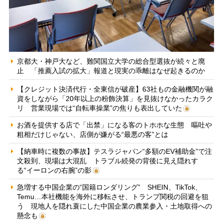
京都大・神戸大など、難関国立大学の総合型選抜が続々と廃
止 「推薦入試の拡大」報道と現実の乖離はなぜ起きるのか
【クレジット決済代行・全東信が破産】63社もの金融機関が融
資をしながら「20年以上の粉飾決算」を見抜けなかったカラク
リ 営業現場では“自転車操業”の焦りも表出していた
お酒を提供する店で「出禁」になる客のトホホな生態 嘔吐や
粗相だけじゃない、店側が嫌がる“最悪の客”とは
【納車時に複数の事故】テスラジャパン“多額のEV補助金”で注
文殺到、現場は大混乱 トラブル続発の背後に見え隠れす
る“イーロンの右腕”の影
急増する中国企業の“国籍ロンダリング” SHEIN、TikTok、
Temu…本社機能を海外に移転させ、トランプ関税の回避を狙
う 現地人を隠れ蓑にした中国企業の農業参入・土地取得への
懸念も