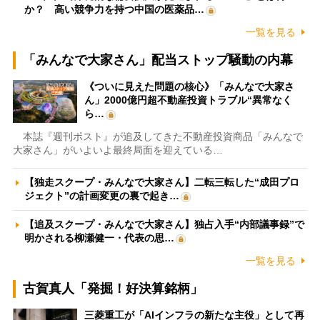
か？ 高い競争力を持つ中国の医薬品…
一覧を見る
「みんなで大家さん」配当ストップ騒動の内幕
《ついに見えた問題の核心》「みんなで大家さ
ん」2000億円超不動産投資トラブル“異常なく
ら…
本誌『週刊ポスト』が追及してきた不動産投資商品「みんなで
大家さん」がいよいよ最終局面を迎えている…
【独走スクープ・みんなで大家さん】二転三転した“成田プロ
ジェクト”の計画変更の裏で起き…
【追及スクープ・みんなで大家さん】独占入手“内部議事録”で
明かされる柳瀬健一・代表の思…
一覧を見る
古賀真人「発掘！好決算銘柄」
三菱重工が「AIインフラの新たな主役」として再