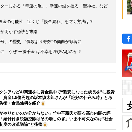
ンターにある「幸運の亀」。幸運の鍵を握る「聖神社」など
未換金の可能性 宝くじ「換金漏れ」を防ぐ方法は？
」が明かす秘訣と末路
号」の歴史 “偶数より奇数”の傾向が顕著に
に なぜ“一攫千金”は不幸を呼び込むのか？
クシアなどAI関連株に資金集中で“割安になった成長株”に投資
 資産1.5億円超の坂本慎太郎さんが「絶好の仕込み時」と考
防衛・食品銘柄を紹介
がやりたいのか分からない」竹中平蔵氏が語る高市内閣の評
「給付付き税額控除はその場しのぎ」いま不可欠なのは“社会
制度の改革議論”と指摘