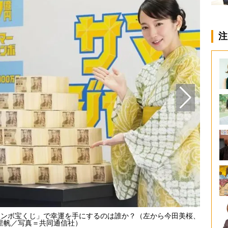
注
ャンボ宝くじ」で幸運を手にするのは誰か？（左から今田美桜、
「東松
里帆／写真＝共同通信社）