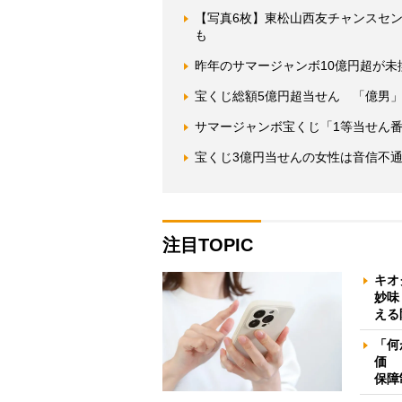
【写真6枚】東松山西友チャンスセ
も
昨年のサマージャンボ10億円超が
宝くじ総額5億円超当せん 「億男
サマージャンボ宝くじ「1等当せん番
宝くじ3億円当せんの女性は音信不通
注目TOPIC
キオ
妙味
える
「何
価 
保障