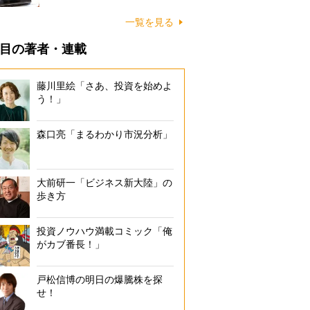
一覧を見る
目の著者・連載
藤川里絵「さあ、投資を始めよ
う！」
森口亮「まるわかり市況分析」
大前研一「ビジネス新大陸」の
歩き方
投資ノウハウ満載コミック「俺
がカブ番長！」
戸松信博の明日の爆騰株を探
せ！
山西友チャンスセンター」にある幸運の亀は、現在のものが2代目。は
口に置いていないと、「あれ？亀は？」と気にする常連客も多