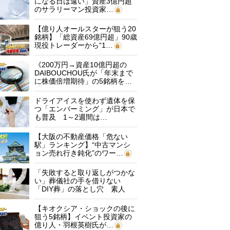
になる日は遠い」資産3億円超
のサラリーマン投資家…
【億り人オールスターが狙う20
銘柄】「総資産69億円超」90歳
現役トレーダーから“1…
《200万円→資産10億円超の
DAIBOUCHOU氏が「年末まで
に株価倍増期待」の5銘柄を…
ドライアイスを使わず遺体を保
つ「エンバーミング」が日本で
も普及 1～2週間は…
【大阪の不動産価格「危ない
駅」ランキング】“中古マンシ
ョン売れ行き鈍化”のワー…
「失敗すると取り返しがつかな
い」葬儀社の手を借りない
「DIY葬」の落とし穴 素人
に…
【キオクシア・ショックの後に
狙う5銘柄】イベント投資家の
億り人・羽根英樹氏が…