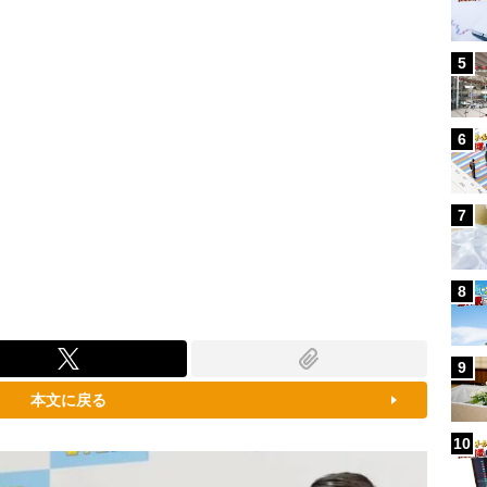
5
6
7
8
9
本文に戻る
10