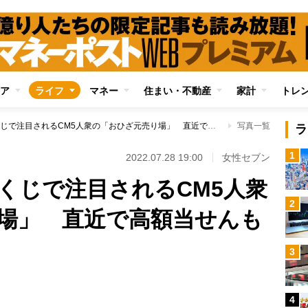
ア
ライフ
マネー
住まい・不動産
家計
トレ
サマージャンボ宝くじで注目されるCM5人衆の「おひざ元売り場」 直近で高額当せんも
写真一覧
ラ
1
2022.07.28 19:00
女性セブン
くじで注目されるCM5人衆
2
場」 直近で高額当せんも
3
Loaded
:
89.01%
4