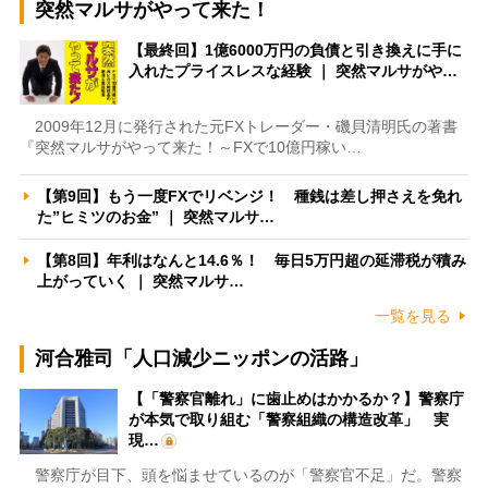
突然マルサがやって来た！
【最終回】1億6000万円の負債と引き換えに手に
入れたプライスレスな経験 ｜ 突然マルサがや…
2009年12月に発行された元FXトレーダー・磯貝清明氏の著書
『突然マルサがやって来た！～FXで10億円稼い…
【第9回】もう一度FXでリベンジ！ 種銭は差し押さえを免れ
た”ヒミツのお金” ｜ 突然マルサ…
【第8回】年利はなんと14.6％！ 毎日5万円超の延滞税が積み
上がっていく ｜ 突然マルサ…
一覧を見る
河合雅司「人口減少ニッポンの活路」
【「警察官離れ」に歯止めはかかるか？】警察庁
が本気で取り組む「警察組織の構造改革」 実
現…
警察庁が目下、頭を悩ませているのが「警察官不足」だ。警察