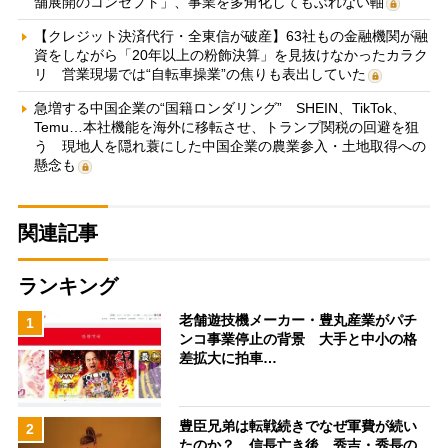
舗展開のコンセプト」、事業を多角化してもぶれない軸
【クレジット決済代行・全東信が破産】63社もの金融機関が融
資をしながら「20年以上の粉飾決算」を見抜けなかったカラク
リ 営業現場では“自転車操業”の焦りも表出していた
急増する中国企業の“国籍ロンダリング” SHEIN、TikTok、
Temu…本社機能を海外に移転させ、トランプ関税の回避を狙
う 現地人を隠れ蓑にした中国企業の農業参入・土地取得への
懸念も
関連記事
ランキング
老舗遊技機メーカー・豊丸産業がパチ
1
ンコ事業停止の背景 大手と中小の格
差拡大に拍車…
豊臣兄弟は転戦続きでなぜ軍費が続い
2
たのか？ 信長亡き後、秀吉・秀長の