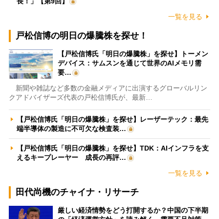
長！」【第9回】
一覧を見る
戸松信博の明日の爆騰株を探せ！
【戸松信博氏「明日の爆騰株」を探せ】トーメン
デバイス：サムスンを通じて世界のAIメモリ需
要…
新聞や雑誌など多数の金融メディアに出演するグローバルリン
クアドバイザーズ代表の戸松信博氏が、最新…
【戸松信博氏「明日の爆騰株」を探せ】レーザーテック：最先
端半導体の製造に不可欠な検査装…
【戸松信博氏「明日の爆騰株」を探せ】TDK：AIインフラを支
えるキープレーヤー 成長の再評…
一覧を見る
田代尚機のチャイナ・リサーチ
厳しい経済情勢をどう打開するか？中国の下半期