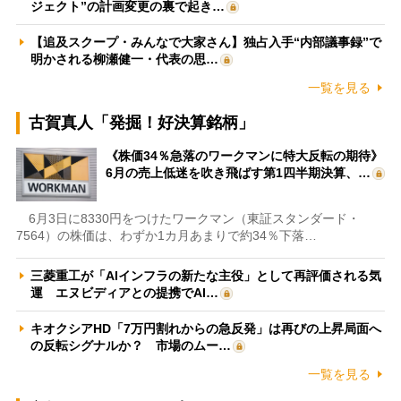
ジェクト”の計画変更の裏で起き…
【追及スクープ・みんなで大家さん】独占入手“内部議事録”で
明かされる柳瀬健一・代表の思…
一覧を見る
古賀真人「発掘！好決算銘柄」
《株価34％急落のワークマンに特大反転の期待》
6月の売上低迷を吹き飛ばす第1四半期決算、…
6月3日に8330円をつけたワークマン（東証スタンダード・
7564）の株価は、わずか1カ月あまりで約34％下落…
三菱重工が「AIインフラの新たな主役」として再評価される気
運 エヌビディアとの提携でAI…
キオクシアHD「7万円割れからの急反発」は再びの上昇局面へ
の反転シグナルか？ 市場のムー…
一覧を見る