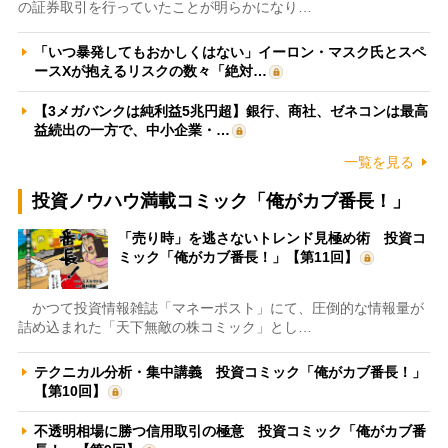
の証券取引を行っていたことが明らかになり…
「いつ暴発してもおかしくはない」イーロン・マスク氏とスペ
ースXが抱えるリスクの数々「絶対…
【3メガバンクは純利益5兆円超】銀行、商社、ゼネコンは最高
益続出の一方で、中小企業・…
一覧を見る
投資ノウハウ満載コミック「俺がカブ番長！」
「売り時」を逃さないトレンド見極め術 投資コ
ミック「俺がカブ番長！」【第11回】
かつて投資情報雑誌「マネーポスト」にて、圧倒的な情報量が
詰め込まれた「天下無敵の株コミック」とし…
テクニカル分析・集中講義 投資コミック「俺がカブ番長！」
【第10回】
不透明相場に勝つ信用取引の極意 投資コミック「俺がカブ番