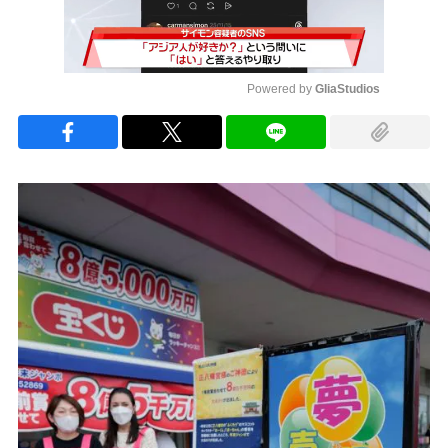
Powered by 
GliaStudios
Mute