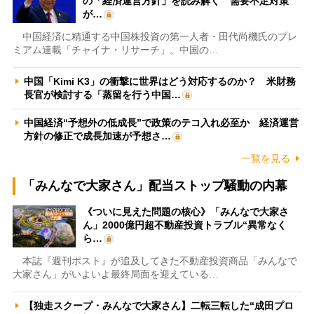
の「経済運営方針」を読み解く 需要不足対策
が…
中国経済に精通する中国株投資の第一人者・田代尚機氏のプレ
ミアム連載「チャイナ・リサーチ」。中国の…
中国「Kimi K3」の衝撃に世界はどう対応するのか？ 米財務
長官が検討する「蒸留を行う中国…
中国経済“予想外の低成長”で政策のテコ入れ必至か 経済運営
方針の修正で成長加速が予想さ…
一覧を見る
「みんなで大家さん」配当ストップ騒動の内幕
《ついに見えた問題の核心》「みんなで大家さ
ん」2000億円超不動産投資トラブル“異常なく
ら…
本誌『週刊ポスト』が追及してきた不動産投資商品「みんなで
大家さん」がいよいよ最終局面を迎えている…
【独走スクープ・みんなで大家さん】二転三転した“成田プロ