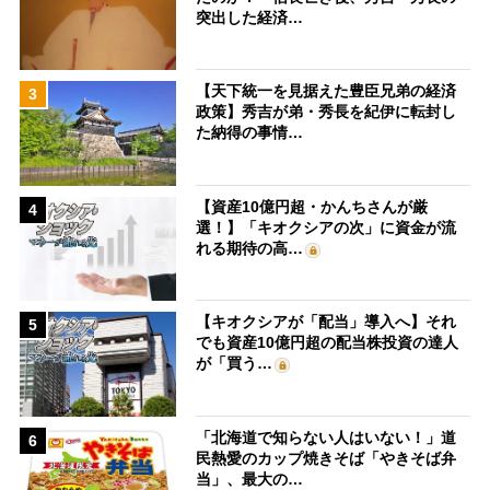
突出した経済…
【天下統一を見据えた豊臣兄弟の経済
3
政策】秀吉が弟・秀長を紀伊に転封し
た納得の事情…
【資産10億円超・かんちさんが厳
4
選！】「キオクシアの次」に資金が流
れる期待の高…
【キオクシアが「配当」導入へ】それ
5
でも資産10億円超の配当株投資の達人
が「買う…
「北海道で知らない人はいない！」道
6
民熱愛のカップ焼きそば「やきそば弁
当」、最大の…