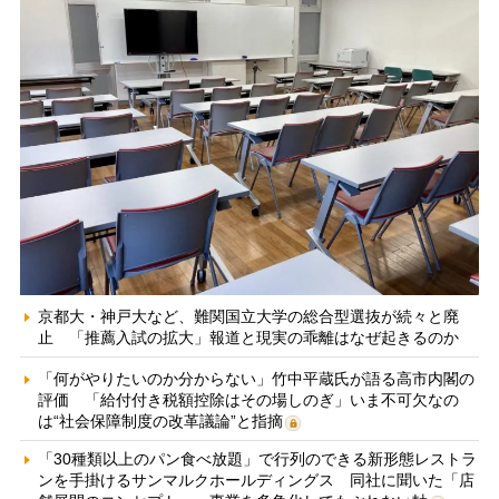
京都大・神戸大など、難関国立大学の総合型選抜が続々と廃
止 「推薦入試の拡大」報道と現実の乖離はなぜ起きるのか
「何がやりたいのか分からない」竹中平蔵氏が語る高市内閣の
評価 「給付付き税額控除はその場しのぎ」いま不可欠なの
は“社会保障制度の改革議論”と指摘
「30種類以上のパン食べ放題」で行列のできる新形態レストラ
ンを手掛けるサンマルクホールディングス 同社に聞いた「店