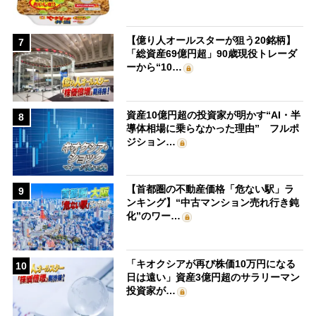
【億り人オールスターが狙う20銘柄】
7
「総資産69億円超」90歳現役トレーダ
ーから“10…
資産10億円超の投資家が明かす“AI・半
8
導体相場に乗らなかった理由” フルポ
ジション…
【首都圏の不動産価格「危ない駅」ラ
9
ンキング】“中古マンション売れ行き鈍
化”のワー…
「キオクシアが再び株価10万円になる
10
日は遠い」資産3億円超のサラリーマン
投資家が…