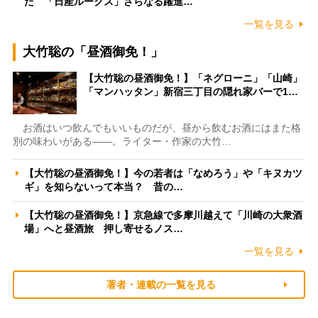
た 「日産ルークス」さらなる躍進…
一覧を見る
大竹聡の「昼酒御免！」
【大竹聡の昼酒御免！】「ネグローニ」「山崎」
「マンハッタン」新宿三丁目の隠れ家バーで1…
お酒はいつ飲んでもいいものだが、昼から飲むお酒にはまた格
別の味わいがある――。ライター・作家の大竹…
【大竹聡の昼酒御免！】今の若者は「なめろう」や「キヌカツ
ギ」を知らないって本当？ 昔の…
【大竹聡の昼酒御免！】京急線で多摩川越えて「川崎の大衆酒
場」へと昼酒旅 押し寄せるノス…
一覧を見る
著者・連載の一覧を見る