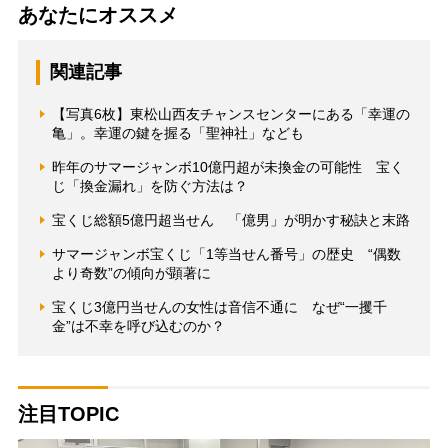
あなたにオススメ
関連記事
【写真6枚】東松山西友チャンスセンターにある「幸運の
亀」。幸運の鍵を握る「聖神社」なども
昨年のサマージャンボ10億円超が未換金の可能性 宝く
じ「換金漏れ」を防ぐ方法は？
宝くじ総額5億円超当せん 「億男」が明かす秘訣と末路
サマージャンボ宝くじ「1等当せん番号」の歴史 “偶数
より奇数”の傾向が顕著に
宝くじ3億円当せんの女性は音信不通に なぜ“一攫千
金”は不幸を呼び込むのか？
注目TOPIC