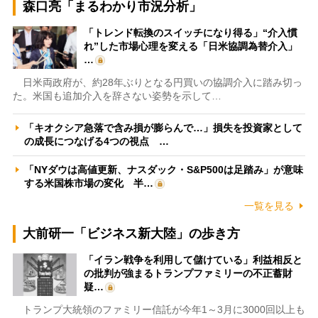
森口亮「まるわかり市況分析」
「トレンド転換のスイッチになり得る」“介入慣
れ”した市場心理を変える「日米協調為替介入」
…
日米両政府が、約28年ぶりとなる円買いの協調介入に踏み切っ
た。米国も追加介入を辞さない姿勢を示して…
「キオクシア急落で含み損が膨らんで…」損失を投資家として
の成長につなげる4つの視点 …
「NYダウは高値更新、ナスダック・S&P500は足踏み」が意味
する米国株市場の変化 半…
一覧を見る
大前研一「ビジネス新大陸」の歩き方
「イラン戦争を利用して儲けている」利益相反と
の批判が強まるトランプファミリーの不正蓄財
疑…
トランプ大統領のファミリー信託が今年1～3月に3000回以上も