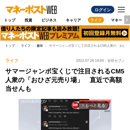
ログイン
トップ
投資
ビジネス
キャリア
ライフ
マネー
トップ
ライフ
趣味
サマージャンボ宝くじで注目されるCM5人衆の「おひ
ライフ
2022.07.28 19:00
女性セブン
サマージャンボ宝くじで注目されるCM5
人衆の「おひざ元売り場」 直近で高額
当せんも
もっと見る
arrow_forward_ios