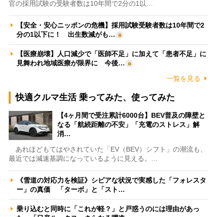
官の採用試験の受験者数は10年間で2分の1以…
【安全・安心ニッポンの危機】採用試験受験者数は10年間で2
分の1以下に！ 出生数減がも…
【医療崩壊】人口減少で「医師不足」に加えて「患者不足」に
見舞われ地域医療が限界に 今後…
一覧を見る
快適クルマ生活 乗ってみた、使ってみた
【4ヶ月間で受注累計6000台】BEV普及の障壁と
なる「航続距離の不安」「充電のストレス」解
消…
あれほどもてはやされていた「EV（BEV）シフト」の潮流も、
最近では減速基調になっているように見える。…
《雪道の対応力を検証》シビアな状況で実感した「フォレスタ
ー」の真価 「ターボ」と「スト…
乗り込むと同時に「これが軽？」と戸惑うのには理由があっ