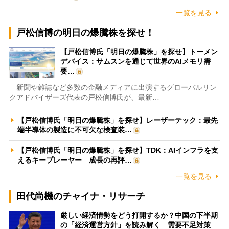
一覧を見る
戸松信博の明日の爆騰株を探せ！
【戸松信博氏「明日の爆騰株」を探せ】トーメン
デバイス：サムスンを通じて世界のAIメモリ需
要…
新聞や雑誌など多数の金融メディアに出演するグローバルリン
クアドバイザーズ代表の戸松信博氏が、最新…
【戸松信博氏「明日の爆騰株」を探せ】レーザーテック：最先
端半導体の製造に不可欠な検査装…
【戸松信博氏「明日の爆騰株」を探せ】TDK：AIインフラを支
えるキープレーヤー 成長の再評…
一覧を見る
田代尚機のチャイナ・リサーチ
厳しい経済情勢をどう打開するか？中国の下半期
の「経済運営方針」を読み解く 需要不足対策