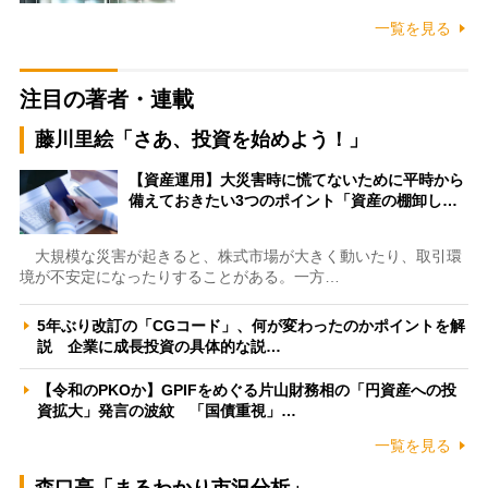
一覧を見る
注目の著者・連載
藤川里絵「さあ、投資を始めよう！」
【資産運用】大災害時に慌てないために平時から
備えておきたい3つのポイント「資産の棚卸し…
大規模な災害が起きると、株式市場が大きく動いたり、取引環
境が不安定になったりすることがある。一方…
5年ぶり改訂の「CGコード」、何が変わったのかポイントを解
説 企業に成長投資の具体的な説…
【令和のPKOか】GPIFをめぐる片山財務相の「円資産への投
資拡大」発言の波紋 「国債重視」…
一覧を見る
森口亮「まるわかり市況分析」