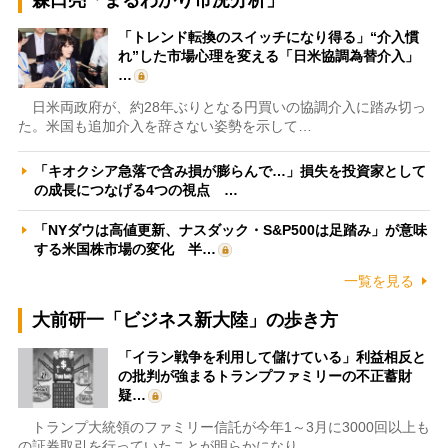
「トレンド転換のスイッチになり得る」“介入慣
れ”した市場心理を変える「日米協調為替介入」
…
日米両政府が、約28年ぶりとなる円買いの協調介入に踏み切っ
た。米国も追加介入を辞さない姿勢を示して…
「キオクシア急落で含み損が膨らんで…」損失を投資家として
の成長につなげる4つの視点 …
「NYダウは高値更新、ナスダック・S&P500は足踏み」が意味
する米国株市場の変化 半…
一覧を見る
大前研一「ビジネス新大陸」の歩き方
「イラン戦争を利用して儲けている」利益相反と
の批判が強まるトランプファミリーの不正蓄財
疑…
トランプ大統領のファミリー信託が今年1～3月に3000回以上も
の証券取引を行っていたことが明らかになり…