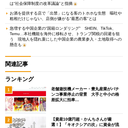
は“社会保障制度の改革議論”と指摘
お酒を提供する店で「出禁」になる客のトホホな生態 嘔吐や
粗相だけじゃない、店側が嫌がる“最悪の客”とは
急増する中国企業の“国籍ロンダリング” SHEIN、TikTok、
Temu…本社機能を海外に移転させ、トランプ関税の回避を狙
う 現地人を隠れ蓑にした中国企業の農業参入・土地取得への
懸念も
関連記事
ランキング
老舗遊技機メーカー・豊丸産業がパチ
1
ンコ事業停止の背景 大手と中小の格
差拡大に拍車…
【資産10億円超・かんちさんが厳
2
選！】「キオクシアの次」に資金が流