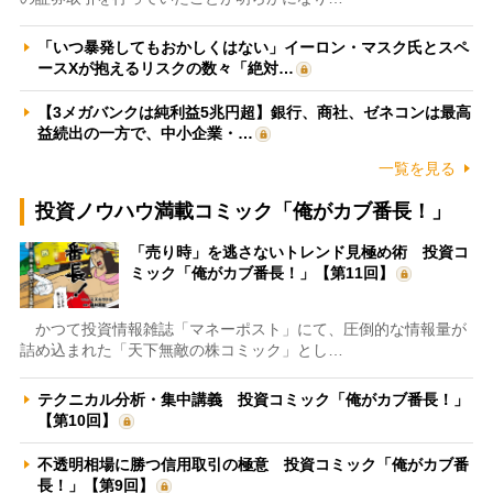
「いつ暴発してもおかしくはない」イーロン・マスク氏とスペ
ースXが抱えるリスクの数々「絶対…
【3メガバンクは純利益5兆円超】銀行、商社、ゼネコンは最高
益続出の一方で、中小企業・…
一覧を見る
投資ノウハウ満載コミック「俺がカブ番長！」
「売り時」を逃さないトレンド見極め術 投資コ
ミック「俺がカブ番長！」【第11回】
かつて投資情報雑誌「マネーポスト」にて、圧倒的な情報量が
詰め込まれた「天下無敵の株コミック」とし…
テクニカル分析・集中講義 投資コミック「俺がカブ番長！」
【第10回】
不透明相場に勝つ信用取引の極意 投資コミック「俺がカブ番
長！」【第9回】