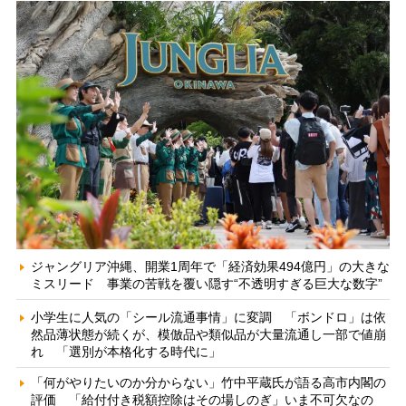
ジャングリア沖縄、開業1周年で「経済効果494億円」の大きな
ミスリード 事業の苦戦を覆い隠す“不透明すぎる巨大な数字”
小学生に人気の「シール流通事情」に変調 「ボンドロ」は依
然品薄状態が続くが、模倣品や類似品が大量流通し一部で値崩
れ 「選別が本格化する時代に」
「何がやりたいのか分からない」竹中平蔵氏が語る高市内閣の
評価 「給付付き税額控除はその場しのぎ」いま不可欠なの