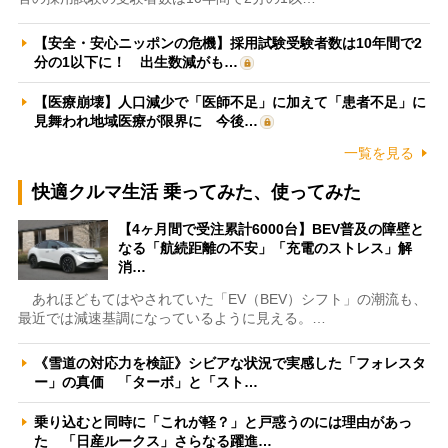
【安全・安心ニッポンの危機】採用試験受験者数は10年間で2
分の1以下に！ 出生数減がも…
【医療崩壊】人口減少で「医師不足」に加えて「患者不足」に
見舞われ地域医療が限界に 今後…
一覧を見る
快適クルマ生活 乗ってみた、使ってみた
【4ヶ月間で受注累計6000台】BEV普及の障壁と
なる「航続距離の不安」「充電のストレス」解
消…
あれほどもてはやされていた「EV（BEV）シフト」の潮流も、
最近では減速基調になっているように見える。…
《雪道の対応力を検証》シビアな状況で実感した「フォレスタ
ー」の真価 「ターボ」と「スト…
乗り込むと同時に「これが軽？」と戸惑うのには理由があっ
た 「日産ルークス」さらなる躍進…