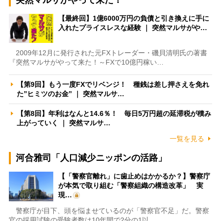
【最終回】1億6000万円の負債と引き換えに手に
入れたプライスレスな経験 ｜ 突然マルサがや…
2009年12月に発行された元FXトレーダー・磯貝清明氏の著書
『突然マルサがやって来た！～FXで10億円稼い…
【第9回】もう一度FXでリベンジ！ 種銭は差し押さえを免れ
た”ヒミツのお金” ｜ 突然マルサ…
【第8回】年利はなんと14.6％！ 毎日5万円超の延滞税が積み
上がっていく ｜ 突然マルサ…
一覧を見る
河合雅司「人口減少ニッポンの活路」
【「警察官離れ」に歯止めはかかるか？】警察庁
が本気で取り組む「警察組織の構造改革」 実
現…
警察庁が目下、頭を悩ませているのが「警察官不足」だ。警察
官の採用試験の受験者数は10年間で2分の1以…