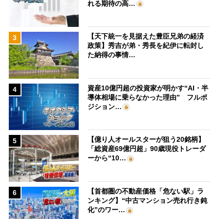
れる期待の高…
【天下統一を見据えた豊臣兄弟の経済
3
政策】秀吉が弟・秀長を紀伊に転封し
た納得の事情…
資産10億円超の投資家が明かす“AI・半
4
導体相場に乗らなかった理由” フルポ
ジション…
【億り人オールスターが狙う20銘柄】
5
「総資産69億円超」90歳現役トレーダ
ーから“10…
【首都圏の不動産価格「危ない駅」ラ
6
ンキング】“中古マンション売れ行き鈍
化”のワー…