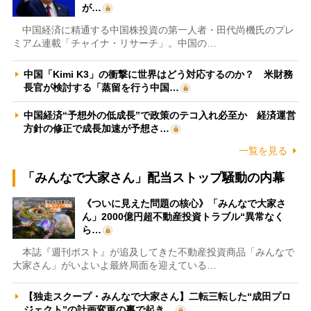
が…
中国経済に精通する中国株投資の第一人者・田代尚機氏のプレ
ミアム連載「チャイナ・リサーチ」。中国の…
中国「Kimi K3」の衝撃に世界はどう対応するのか？ 米財務
長官が検討する「蒸留を行う中国…
中国経済“予想外の低成長”で政策のテコ入れ必至か 経済運営
方針の修正で成長加速が予想さ…
一覧を見る
「みんなで大家さん」配当ストップ騒動の内幕
《ついに見えた問題の核心》「みんなで大家さ
ん」2000億円超不動産投資トラブル“異常なく
ら…
本誌『週刊ポスト』が追及してきた不動産投資商品「みんなで
大家さん」がいよいよ最終局面を迎えている…
【独走スクープ・みんなで大家さん】二転三転した“成田プロ
ジェクト”の計画変更の裏で起き…