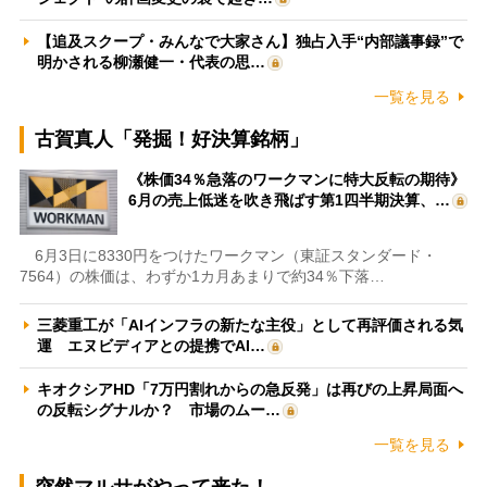
【追及スクープ・みんなで大家さん】独占入手“内部議事録”で
明かされる柳瀬健一・代表の思…
一覧を見る
古賀真人「発掘！好決算銘柄」
《株価34％急落のワークマンに特大反転の期待》
6月の売上低迷を吹き飛ばす第1四半期決算、…
6月3日に8330円をつけたワークマン（東証スタンダード・
7564）の株価は、わずか1カ月あまりで約34％下落…
三菱重工が「AIインフラの新たな主役」として再評価される気
運 エヌビディアとの提携でAI…
キオクシアHD「7万円割れからの急反発」は再びの上昇局面へ
の反転シグナルか？ 市場のムー…
一覧を見る
突然マルサがやって来た！