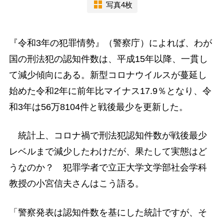
写真4枚
『令和3年の犯罪情勢』（警察庁）によれば、わが
国の刑法犯の認知件数は、平成15年以降、一貫し
て減少傾向にある。新型コロナウイルスが蔓延し
始めた令和2年に前年比マイナス17.9％となり、令
和3年は56万8104件と戦後最少を更新した。
統計上、コロナ禍で刑法犯認知件数が戦後最少
レベルまで減少したわけだが、果たして実態はど
うなのか？ 犯罪学者で立正大学文学部社会学科
教授の小宮信夫さんはこう語る。
「警察発表は認知件数を基にした統計ですが、そ