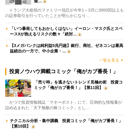
疑…
トランプ大統領のファミリー信託が今年1～3月に3000回以上も
の証券取引を行っていたことが明らかになり…
「いつ暴発してもおかしくはない」イーロン・マスク氏とスペ
ースXが抱えるリスクの数々「絶対…
【3メガバンクは純利益5兆円超】銀行、商社、ゼネコンは最高
益続出の一方で、中小企業・…
一覧を見る
投資ノウハウ満載コミック「俺がカブ番長！」
「売り時」を逃さないトレンド見極め術 投資コ
ミック「俺がカブ番長！」【第11回】
かつて投資情報雑誌「マネーポスト」にて、圧倒的な情報量が
詰め込まれた「天下無敵の株コミック」とし…
テクニカル分析・集中講義 投資コミック「俺がカブ番長！」
【第10回】