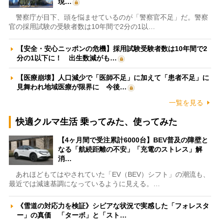
現…
警察庁が目下、頭を悩ませているのが「警察官不足」だ。警察
官の採用試験の受験者数は10年間で2分の1以…
【安全・安心ニッポンの危機】採用試験受験者数は10年間で2
分の1以下に！ 出生数減がも…
【医療崩壊】人口減少で「医師不足」に加えて「患者不足」に
見舞われ地域医療が限界に 今後…
一覧を見る
快適クルマ生活 乗ってみた、使ってみた
【4ヶ月間で受注累計6000台】BEV普及の障壁と
なる「航続距離の不安」「充電のストレス」解
消…
あれほどもてはやされていた「EV（BEV）シフト」の潮流も、
最近では減速基調になっているように見える。…
《雪道の対応力を検証》シビアな状況で実感した「フォレスタ
ー」の真価 「ターボ」と「スト…