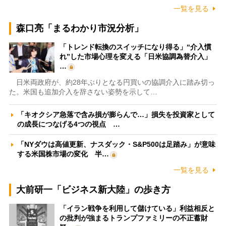
一覧を見る
森口亮「まるわかり市況分析」
「トレンド転換のスイッチになり得る」“介入慣
れ”した市場心理を変える「日米協調為替介入」
…
日米両政府が、約28年ぶりとなる円買いの協調介入に踏み切っ
た。米国も追加介入を辞さない姿勢を示して…
「キオクシア急落で含み損が膨らんで…」損失を投資家として
の成長につなげる4つの視点 …
「NYダウは高値更新、ナスダック・S&P500は足踏み」が意味
する米国株市場の変化 半…
一覧を見る
大前研一「ビジネス新大陸」の歩き方
「イラン戦争を利用して儲けている」利益相反と
の批判が強まるトランプファミリーの不正蓄財