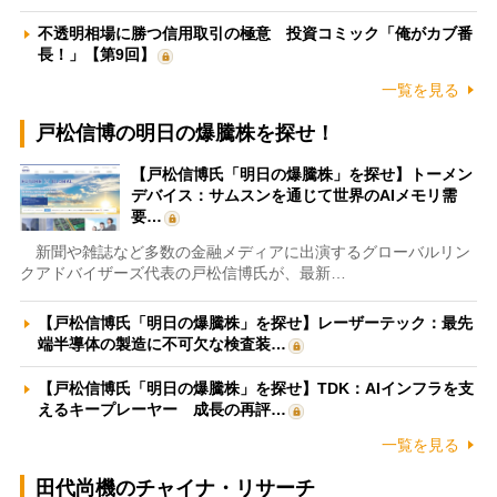
不透明相場に勝つ信用取引の極意 投資コミック「俺がカブ番
長！」【第9回】
一覧を見る
戸松信博の明日の爆騰株を探せ！
【戸松信博氏「明日の爆騰株」を探せ】トーメン
デバイス：サムスンを通じて世界のAIメモリ需
要…
新聞や雑誌など多数の金融メディアに出演するグローバルリン
クアドバイザーズ代表の戸松信博氏が、最新…
【戸松信博氏「明日の爆騰株」を探せ】レーザーテック：最先
端半導体の製造に不可欠な検査装…
【戸松信博氏「明日の爆騰株」を探せ】TDK：AIインフラを支
えるキープレーヤー 成長の再評…
一覧を見る
田代尚機のチャイナ・リサーチ