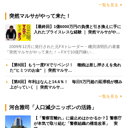
一覧を見る
突然マルサがやって来た！
【最終回】1億6000万円の負債と引き換えに手に
入れたプライスレスな経験 ｜ 突然マルサがや…
2009年12月に発行された元FXトレーダー・磯貝清明氏の著書
『突然マルサがやって来た！～FXで10億円稼い…
【第9回】もう一度FXでリベンジ！ 種銭は差し押さえを免れ
た”ヒミツのお金” ｜ 突然マルサ…
【第8回】年利はなんと14.6％！ 毎日5万円超の延滞税が積み
上がっていく ｜ 突然マルサ…
一覧を見る
河合雅司「人口減少ニッポンの活路」
【「警察官離れ」に歯止めはかかるか？】警察庁
が本気で取り組む「警察組織の構造改革」 実