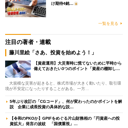
け期待4銘…
一覧を見る
注目の著者・連載
藤川里絵「さあ、投資を始めよう！」
【資産運用】大災害時に慌てないために平時から
備えておきたい3つのポイント「資産の棚卸し…
大規模な災害が起きると、株式市場が大きく動いたり、取引環
境が不安定になったりすることがある。一方…
5年ぶり改訂の「CGコード」、何が変わったのかポイントを解
説 企業に成長投資の具体的な説…
【令和のPKOか】GPIFをめぐる片山財務相の「円資産への投
資拡大」発言の波紋 「国債重視」…