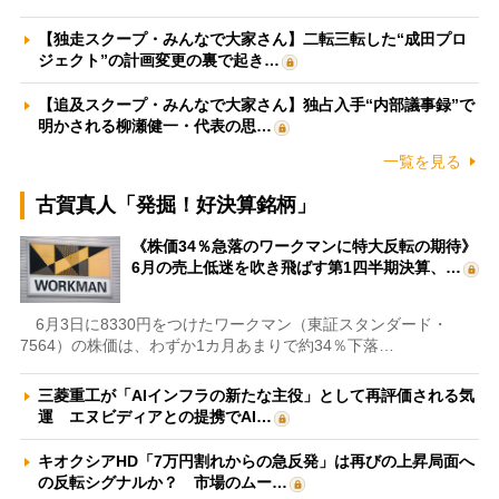
【独走スクープ・みんなで大家さん】二転三転した“成田プロ
ジェクト”の計画変更の裏で起き…
【追及スクープ・みんなで大家さん】独占入手“内部議事録”で
明かされる柳瀬健一・代表の思…
一覧を見る
古賀真人「発掘！好決算銘柄」
《株価34％急落のワークマンに特大反転の期待》
6月の売上低迷を吹き飛ばす第1四半期決算、…
6月3日に8330円をつけたワークマン（東証スタンダード・
7564）の株価は、わずか1カ月あまりで約34％下落…
三菱重工が「AIインフラの新たな主役」として再評価される気
運 エヌビディアとの提携でAI…
キオクシアHD「7万円割れからの急反発」は再びの上昇局面へ
の反転シグナルか？ 市場のムー…