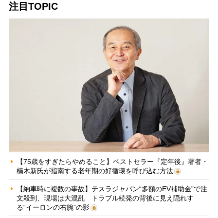
注目TOPIC
【75歳をすぎたらやめること】ベストセラー『定年後』著者・
楠木新氏が指南する老年期の好循環を呼び込む方法
【納車時に複数の事故】テスラジャパン“多額のEV補助金”で注
文殺到、現場は大混乱 トラブル続発の背後に見え隠れす
る“イーロンの右腕”の影