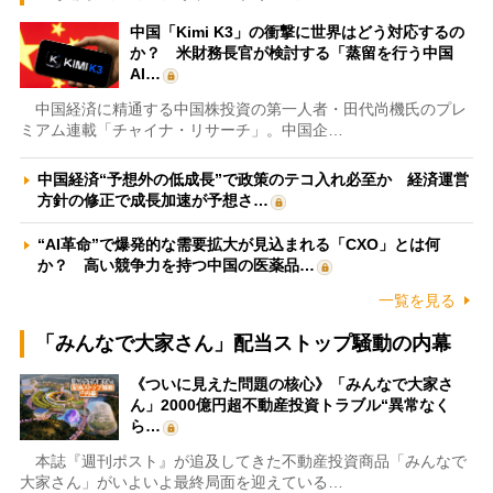
中国「Kimi K3」の衝撃に世界はどう対応するの
か？ 米財務長官が検討する「蒸留を行う中国
AI…
中国経済に精通する中国株投資の第一人者・田代尚機氏のプレ
ミアム連載「チャイナ・リサーチ」。中国企…
中国経済“予想外の低成長”で政策のテコ入れ必至か 経済運営
方針の修正で成長加速が予想さ…
“AI革命”で爆発的な需要拡大が見込まれる「CXO」とは何
か？ 高い競争力を持つ中国の医薬品…
一覧を見る
「みんなで大家さん」配当ストップ騒動の内幕
《ついに見えた問題の核心》「みんなで大家さ
ん」2000億円超不動産投資トラブル“異常なく
ら…
本誌『週刊ポスト』が追及してきた不動産投資商品「みんなで
大家さん」がいよいよ最終局面を迎えている…