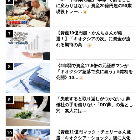
6
に変わりはない」資産20億円超の90歳
現役トレー…
【資産10億円超・かんちさんが厳
7
選！】「キオクシアの次」に資金が流
れる期待の高…
《2年弱で資産17.5倍の元証券マンが
8
「キオクシア急落で次に狙う」5銘柄を
公開》10…
「失敗すると取り返しがつかない」葬
9
儀社の手を借りない「DIY葬」の落とし
穴 素人には…
【資産11億円マック・チェリーさん厳
10
選「キオクシア・ショック」後に大化