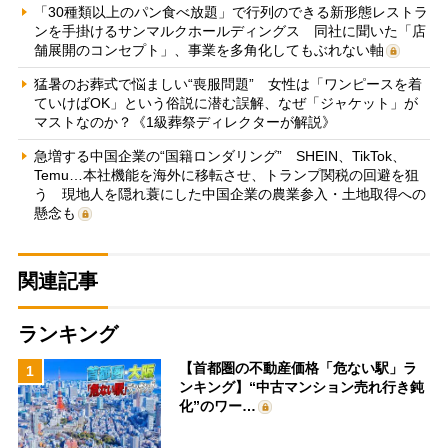
「30種類以上のパン食べ放題」で行列のできる新形態レストラ
ンを手掛けるサンマルクホールディングス 同社に聞いた「店
舗展開のコンセプト」、事業を多角化してもぶれない軸
猛暑のお葬式で悩ましい“喪服問題” 女性は「ワンピースを着
ていけばOK」という俗説に潜む誤解、なぜ「ジャケット」が
マストなのか？《1級葬祭ディレクターが解説》
急増する中国企業の“国籍ロンダリング” SHEIN、TikTok、
Temu…本社機能を海外に移転させ、トランプ関税の回避を狙
う 現地人を隠れ蓑にした中国企業の農業参入・土地取得への
懸念も
関連記事
ランキング
【首都圏の不動産価格「危ない駅」ラ
1
ンキング】“中古マンション売れ行き鈍
化”のワー…