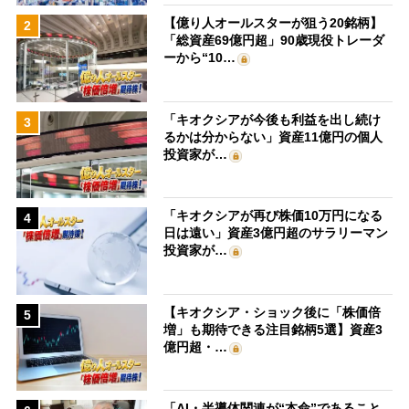
【億り人オールスターが狙う20銘柄】
2
「総資産69億円超」90歳現役トレーダ
ーから“10…
「キオクシアが今後も利益を出し続け
3
るかは分からない」資産11億円の個人
投資家が…
「キオクシアが再び株価10万円になる
4
日は遠い」資産3億円超のサラリーマン
投資家が…
【キオクシア・ショック後に「株価倍
5
増」も期待できる注目銘柄5選】資産3
億円超・…
「AI・半導体関連が“本命”であること