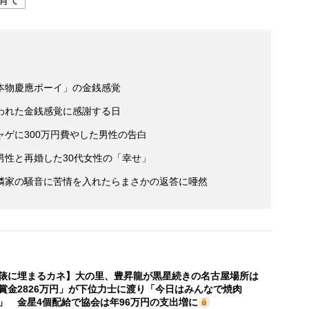
本物慶應ボーイ」の金銭感覚
われた金銭感覚に感謝する日
ゲに300万円費やした男性の告白
万男性と再婚した30代女性の「幸せ」
隣家の騒音に苦情を入れたらまさかの返答に唖然
俵に埋まるカネ】大の里、豊昇龍が黒星続きの名古屋場所は
賞金2826万円」が下位力士に渡り「今日はみんなで焼肉
」 金星4個配給で協会は年96万円の支出増に