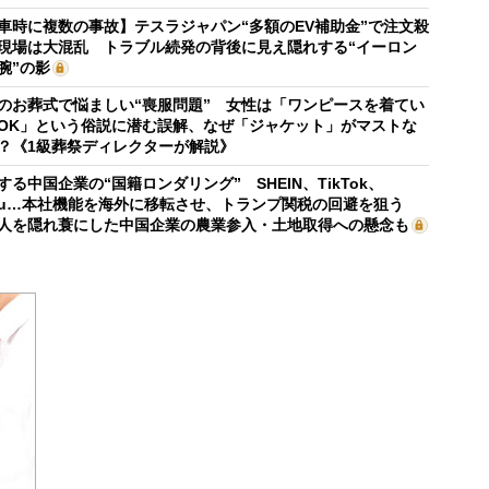
車時に複数の事故】テスラジャパン“多額のEV補助金”で注文殺
現場は大混乱 トラブル続発の背後に見え隠れする“イーロン
腕”の影
のお葬式で悩ましい“喪服問題” 女性は「ワンピースを着てい
OK」という俗説に潜む誤解、なぜ「ジャケット」がマストな
？《1級葬祭ディレクターが解説》
する中国企業の“国籍ロンダリング” SHEIN、TikTok、
mu…本社機能を海外に移転させ、トランプ関税の回避を狙う
人を隠れ蓑にした中国企業の農業参入・土地取得への懸念も