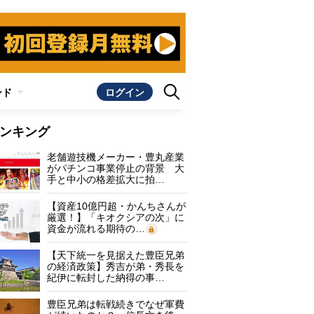
ンド
ログイン
ンキング
老舗遊技機メーカー・豊丸産業
がパチンコ事業停止の背景 大
手と中小の格差拡大に拍…
【資産10億円超・かんちさんが
厳選！】「キオクシアの次」に
資金が流れる期待の…
【天下統一を見据えた豊臣兄弟
の経済政策】秀吉が弟・秀長を
紀伊に転封した納得の事…
豊臣兄弟は転戦続きでなぜ軍費