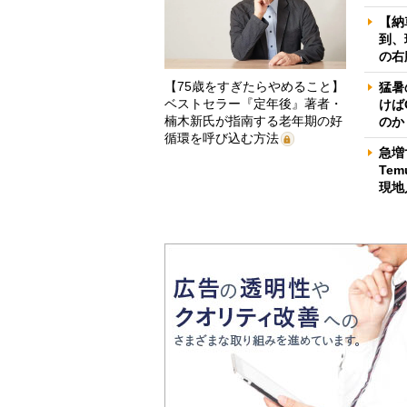
【納
到、
の右
【75歳をすぎたらやめること】
猛暑
ベストセラー『定年後』著者・
けば
楠木新氏が指南する老年期の好
のか
循環を呼び込む方法
急増
Te
現地