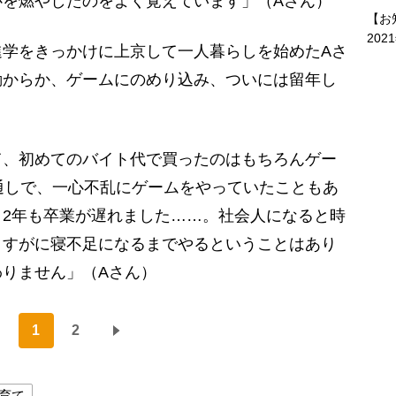
心を燃やしたのをよく覚えています」（Aさん）
【お
202
学をきっかけに上京して一人暮らしを始めたAさ
動からか、ゲームにのめり込み、ついには留年し
て、初めてのバイト代で買ったのはもちろんゲー
通しで、一心不乱にゲームをやっていたこともあ
2年も卒業が遅れました……。社会人になると時
さすがに寝不足になるまでやるということはあり
りません」（Aさん）
1
2
育て