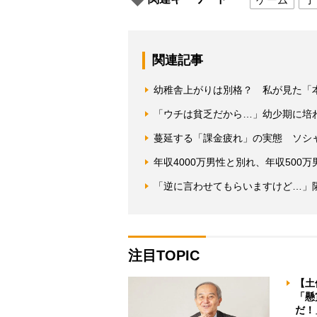
関連記事
幼稚舎上がりは別格？ 私が見た「
「ウチは貧乏だから…」幼少期に培
蔓延する「課金疲れ」の実態 ソシャ
年収4000万男性と別れ、年収500
「逆に言わせてもらいますけど…」
注目TOPIC
【土
「懸
だ！