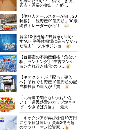
が続いたのか？ 信長亡き後、
秀吉・秀長の突出した経…
【億り人オールスターが狙う20
銘柄】「総資産69億円超」90歳
現役トレーダーから“1…
資産10億円超の投資家が明か
す“AI・半導体相場に乗らなかっ
た理由” フルポジショ…
【首都圏の不動産価格「危ない
駅」ランキング】“中古マンシ
ョン売れ行き鈍化”のワ…
【キオクシアが「配当」導入
へ】それでも資産10億円超の配
当株投資の達人が「買…
「北海道で知らない人はいな
い！」道民熱愛のカップ焼きそ
ば「やきそば弁当」、最大…
「キオクシアが再び株価10万円
になる日は遠い」資産3億円超
のサラリーマン投資家…