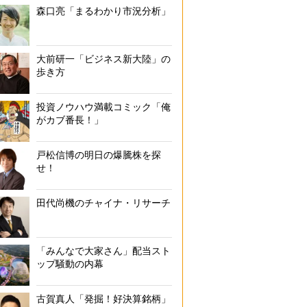
森口亮「まるわかり市況分析」
大前研一「ビジネス新大陸」の
歩き方
投資ノウハウ満載コミック「俺
がカブ番長！」
戸松信博の明日の爆騰株を探
せ！
田代尚機のチャイナ・リサーチ
「みんなで大家さん」配当スト
ップ騒動の内幕
古賀真人「発掘！好決算銘柄」