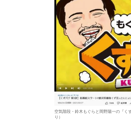
空気階段・鈴木もぐらと岡野陽一の『くずパ
り）