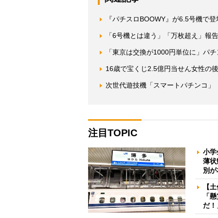
『パチスロBOOWY』が6.5号機で
「6号機とは違う」「万枚超え」報告
「東京は交換が1000円単位に」パ
16歳で宝くじ2.5億円当せん女性
次世代遊技機「スマートパチンコ」
注目TOPIC
小学
薄状
別が
【土
「懸
だ！