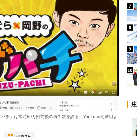
7
8
9
10
注
チ』は常時50万回前後の再生数を誇る（YouTube同番組よ
写真2枚