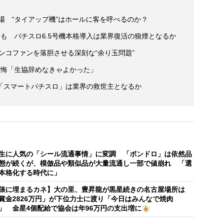
登場 “タイアップ機”はホールに客を呼べるのか？
も パチスロ6.5号機本格導入は業界復活の狼煙となるか
チンコファンを落胆させる深刻な“余り玉問題”
の後悔「生協辞めなきゃよかった」
「スマートパチスロ」は業界の救世主となるか
生に人気の「シール流通事情」に変調 「ボンドロ」は依然品
態が続くが、模倣品や類似品が大量流通し一部で値崩れ 「選
本格化する時代に」
俵に埋まるカネ】大の里、豊昇龍が黒星続きの名古屋場所は
賞金2826万円」が下位力士に渡り「今日はみんなで焼肉
」 金星4個配給で協会は年96万円の支出増に