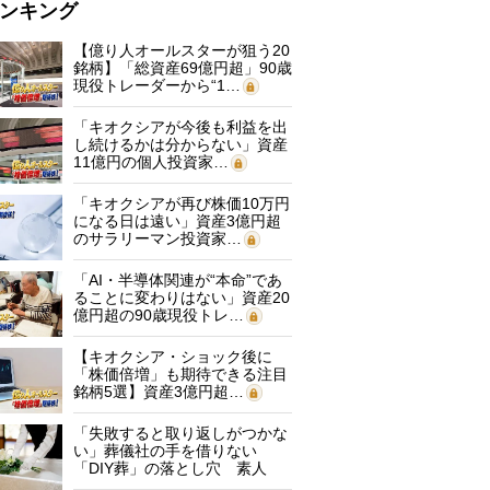
ンキング
【億り人オールスターが狙う20
銘柄】「総資産69億円超」90歳
現役トレーダーから“1…
「キオクシアが今後も利益を出
し続けるかは分からない」資産
11億円の個人投資家…
「キオクシアが再び株価10万円
になる日は遠い」資産3億円超
のサラリーマン投資家…
「AI・半導体関連が“本命”であ
ることに変わりはない」資産20
億円超の90歳現役トレ…
【キオクシア・ショック後に
「株価倍増」も期待できる注目
銘柄5選】資産3億円超…
「失敗すると取り返しがつかな
い」葬儀社の手を借りない
「DIY葬」の落とし穴 素人
に…