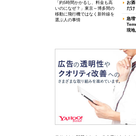
「約5時間かかるし、料金も高
お酒
いのになぜ？」東京～博多間の
だけ
移動に飛行機ではなく新幹線を
急増
選ぶ人の事情
Te
現地