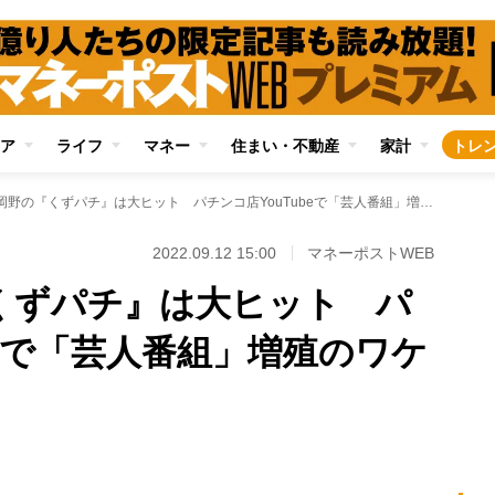
ア
ライフ
マネー
住まい・不動産
家計
トレ
もぐら×岡野の『くずパチ』は大ヒット パチンコ店YouTubeで「芸人番組」増殖のワケ
2022.09.12 15:00
マネーポストWEB
くずパチ』は大ヒット パ
beで「芸人番組」増殖のワケ
Loaded
:
89.01%
/