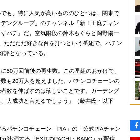
でも、特に人気が高いもののひとつは、関東で
ーデングループ」のチャンネル「新！王庭チャン
くずパチ』だ。空気階段の鈴木もぐらと岡野陽一
、ただただ好きな台を打つという番組で、パチン
好評となっている。
に50万回前後の再生数。この番組のおかげで、
数も20万人を超えました。パチンコチェーンの
録者数を伸ばすのは珍しいことです。ガーデング
は、大成功と言えるでしょう」（藤井氏・以下
パチンコチェーン「PIA」の「公式PIAチャン
が出演する『EXITのPACHI・BANG』が配信