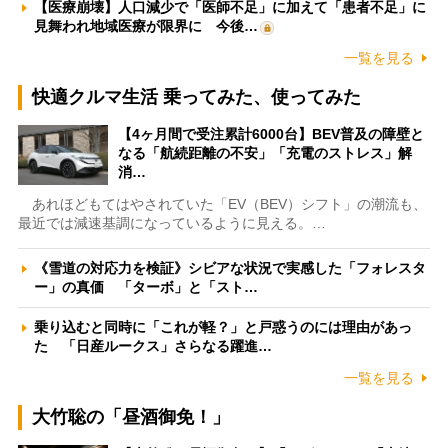
【医療崩壊】人口減少で「医師不足」に加えて「患者不足」に
見舞われ地域医療が限界に 今後…
一覧を見る
快適クルマ生活 乗ってみた、使ってみた
【4ヶ月間で受注累計6000台】BEV普及の障壁と
なる「航続距離の不安」「充電のストレス」解
消…
あれほどもてはやされていた「EV（BEV）シフト」の潮流も、
最近では減速基調になっているように見える。…
《雪道の対応力を検証》シビアな状況で実感した「フォレスタ
ー」の真価 「ターボ」と「スト…
乗り込むと同時に「これが軽？」と戸惑うのには理由があっ
た 「日産ルークス」さらなる躍進…
一覧を見る
大竹聡の「昼酒御免！」