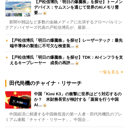
【戸松信博氏「明日の爆騰株」を探せ】トーメン
デバイス：サムスンを通じて世界のAIメモリ需
要…
新聞や雑誌など多数の金融メディアに出演するグローバルリン
クアドバイザーズ代表の戸松信博氏が、最新…
【戸松信博氏「明日の爆騰株」を探せ】レーザーテック：最先
端半導体の製造に不可欠な検査装…
【戸松信博氏「明日の爆騰株」を探せ】TDK：AIインフラを支
えるキープレーヤー 成長の再評…
一覧を見る
田代尚機のチャイナ・リサーチ
中国「Kimi K3」の衝撃に世界はどう対応するの
か？ 米財務長官が検討する「蒸留を行う中国
AI…
中国経済に精通する中国株投資の第一人者・田代尚機氏のプレ
ミアム連載「チャイナ・リサーチ」。中国企…