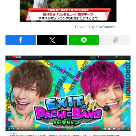
Powered by 
GliaStudios
Mute