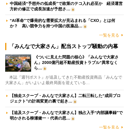
中国経済“予想外の低成長”で政策のテコ入れ必至か 経済運営
方針の修正で成長加速が予想さ…
“AI革命”で爆発的な需要拡大が見込まれる「CXO」とは何
か？ 高い競争力を持つ中国の医薬品…
一覧を見る
「みんなで大家さん」配当ストップ騒動の内幕
《ついに見えた問題の核心》「みんなで大家さ
ん」2000億円超不動産投資トラブル“異常なく
ら…
本誌『週刊ポスト』が追及してきた不動産投資商品「みんなで
大家さん」がいよいよ最終局面を迎えている…
【独走スクープ・みんなで大家さん】二転三転した“成田プロ
ジェクト”の計画変更の裏で起き…
【追及スクープ・みんなで大家さん】独占入手“内部議事録”で
明かされる柳瀬健一・代表の思…
一覧を見る