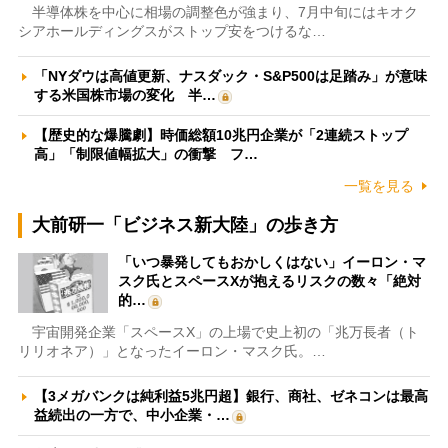
半導体株を中心に相場の調整色が強まり、7月中旬にはキオク
シアホールディングスがストップ安をつけるな…
「NYダウは高値更新、ナスダック・S&P500は足踏み」が意味
する米国株市場の変化 半…
【歴史的な爆騰劇】時価総額10兆円企業が「2連続ストップ
高」「制限値幅拡大」の衝撃 フ…
一覧を見る
大前研一「ビジネス新大陸」の歩き方
「いつ暴発してもおかしくはない」イーロン・マ
スク氏とスペースXが抱えるリスクの数々「絶対
的…
宇宙開発企業「スペースX」の上場で史上初の「兆万長者（ト
リリオネア）」となったイーロン・マスク氏。…
【3メガバンクは純利益5兆円超】銀行、商社、ゼネコンは最高
益続出の一方で、中小企業・…