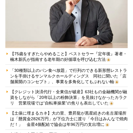
【75歳をすぎたらやめること】ベストセラー『定年後』著者・
楠木新氏が指南する老年期の好循環を呼び込む方法
「30種類以上のパン食べ放題」で行列のできる新形態レストラ
ンを手掛けるサンマルクホールディングス 同社に聞いた「店
舗展開のコンセプト」、事業を多角化してもぶれない軸
【クレジット決済代行・全東信が破産】63社もの金融機関が融
資をしながら「20年以上の粉飾決算」を見抜けなかったカラク
リ 営業現場では“自転車操業”の焦りも表出していた
【土俵に埋まるカネ】大の里、豊昇龍が黒星続きの名古屋場所
は「懸賞金2826万円」が下位力士に渡り「今日はみんなで焼肉
だ！」 金星4個配給で協会は年96万円の支出増に