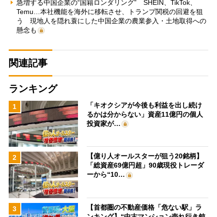
急増する中国企業の“国籍ロンダリング” SHEIN、TikTok、
Temu…本社機能を海外に移転させ、トランプ関税の回避を狙
う 現地人を隠れ蓑にした中国企業の農業参入・土地取得への
懸念も
関連記事
ランキング
「キオクシアが今後も利益を出し続け
1
るかは分からない」資産11億円の個人
投資家が…
【億り人オールスターが狙う20銘柄】
2
「総資産69億円超」90歳現役トレーダ
ーから“10…
【首都圏の不動産価格「危ない駅」ラ
3
ンキング】“中古マンション売れ行き鈍