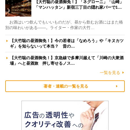
【大竹聡の昼酒御免！】「ネグローニ」「山崎」
「マンハッタン」新宿三丁目の隠れ家バーで1…
お酒はいつ飲んでもいいものだが、昼から飲むお酒にはまた格
別の味わいがある――。ライター・作家の大竹…
【大竹聡の昼酒御免！】今の若者は「なめろう」や「キヌカツ
ギ」を知らないって本当？ 昔の…
【大竹聡の昼酒御免！】京急線で多摩川越えて「川崎の大衆酒
場」へと昼酒旅 押し寄せるノス…
一覧を見る
著者・連載の一覧を見る