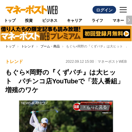
ログイン
トップ
投資
ビジネス
キャリア
ライフ
マネー
トップ
トレンド
ブーム・商品
もぐら×岡野の『くずパチ』は大ヒット パチン
トレンド
2022.09.12 15:00
マネーポストWEB
もぐら×岡野の『くずパチ』は大ヒッ
ト パチンコ店YouTubeで「芸人番組」
増殖のワケ
もっと見る
arrow_forward_ios