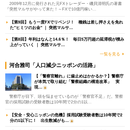
2009年12月に発行された元FXトレーダー・磯貝清明氏の著書
『突然マルサがやって来た！～FXで10億円稼い…
【第9回】もう一度FXでリベンジ！ 種銭は差し押さえを免れ
た”ヒミツのお金” ｜ 突然マルサ…
【第8回】年利はなんと14.6％！ 毎日5万円超の延滞税が積み
上がっていく ｜ 突然マルサ…
一覧を見る
河合雅司「人口減少ニッポンの活路」
【「警察官離れ」に歯止めはかかるか？】警察庁
が本気で取り組む「警察組織の構造改革」 実
現…
警察庁が目下、頭を悩ませているのが「警察官不足」だ。警察
官の採用試験の受験者数は10年間で2分の1以…
【安全・安心ニッポンの危機】採用試験受験者数は10年間で2
分の1以下に！ 出生数減がも…