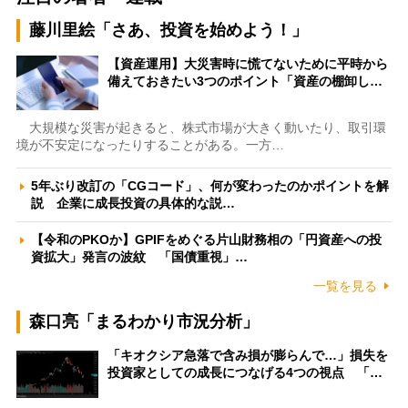
藤川里絵「さあ、投資を始めよう！」
【資産運用】大災害時に慌てないために平時から
備えておきたい3つのポイント「資産の棚卸し…
大規模な災害が起きると、株式市場が大きく動いたり、取引環
境が不安定になったりすることがある。一方…
5年ぶり改訂の「CGコード」、何が変わったのかポイントを解
説 企業に成長投資の具体的な説…
【令和のPKOか】GPIFをめぐる片山財務相の「円資産への投
資拡大」発言の波紋 「国債重視」…
一覧を見る
森口亮「まるわかり市況分析」
「キオクシア急落で含み損が膨らんで…」損失を
投資家としての成長につなげる4つの視点 「…