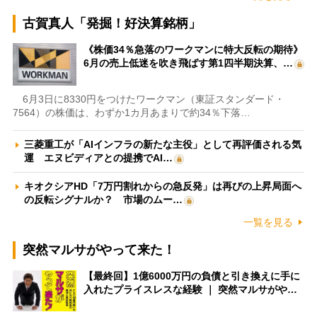
古賀真人「発掘！好決算銘柄」
《株価34％急落のワークマンに特大反転の期待》
6月の売上低迷を吹き飛ばす第1四半期決算、…
6月3日に8330円をつけたワークマン（東証スタンダード・
7564）の株価は、わずか1カ月あまりで約34％下落…
三菱重工が「AIインフラの新たな主役」として再評価される気
運 エヌビディアとの提携でAI…
キオクシアHD「7万円割れからの急反発」は再びの上昇局面へ
の反転シグナルか？ 市場のムー…
一覧を見る
突然マルサがやって来た！
【最終回】1億6000万円の負債と引き換えに手に
入れたプライスレスな経験 ｜ 突然マルサがや…