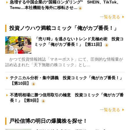
急増する中国企業の“国籍ロンダリング” SHEIN、TikTok、
Temu…本社機能を海外に移転させ…
一覧を見る
投資ノウハウ満載コミック「俺がカブ番長！」
「売り時」を逃さないトレンド見極め術 投資コ
ミック「俺がカブ番長！」【第11回】
かつて投資情報雑誌「マネーポスト」にて、圧倒的な情報量が
詰め込まれた「天下無敵の株コミック」とし…
テクニカル分析・集中講義 投資コミック「俺がカブ番長！」
【第10回】
不透明相場に勝つ信用取引の極意 投資コミック「俺がカブ番
長！」【第9回】
一覧を見る
戸松信博の明日の爆騰株を探せ！