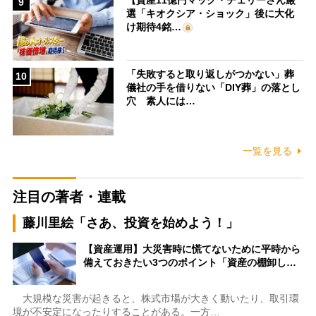
9
選「キオクシア・ショック」後に大化
け期待4銘…
「失敗すると取り返しがつかない」葬
10
儀社の手を借りない「DIY葬」の落とし
穴 素人には…
一覧を見る
注目の著者・連載
藤川里絵「さあ、投資を始めよう！」
【資産運用】大災害時に慌てないために平時から
備えておきたい3つのポイント「資産の棚卸し…
大規模な災害が起きると、株式市場が大きく動いたり、取引環
境が不安定になったりすることがある。一方…