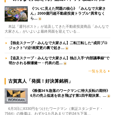
《ついに見えた問題の核心》「みんなで大家さ
ん」2000億円超不動産投資トラブル“異常なく
ら…
本誌『週刊ポスト』が追及してきた不動産投資商品「みんなで
大家さん」がいよいよ最終局面を迎えている…
【独走スクープ・みんなで大家さん】二転三転した“成田プロ
ジェクト”の計画変更の裏で起き…
【追及スクープ・みんなで大家さん】独占入手“内部議事録”で
明かされる柳瀬健一・代表の思…
一覧を見る
古賀真人「発掘！好決算銘柄」
《株価34％急落のワークマンに特大反転の期待》
6月の売上低迷を吹き飛ばす第1四半期決算、…
6月3日に8330円をつけたワークマン（東証スタンダード・
7564）の株価は、わずか1カ月あまりで約34％下落…