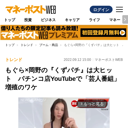
ログイン
トップ
投資
ビジネス
キャリア
ライフ
マネー
トップ
トレンド
ブーム・商品
もぐら×岡野の『くずパチ』は大ヒット パチン
トレンド
2022.09.12 15:00
マネーポストWEB
もぐら×岡野の『くずパチ』は大ヒッ
ト パチンコ店YouTubeで「芸人番組」
増殖のワケ
もっと見る
arrow_forward_ios