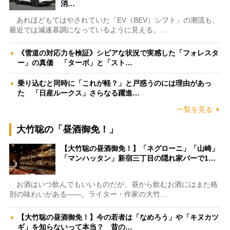
消…
あれほどもてはやされていた「EV（BEV）シフト」の潮流も、
最近では減速基調になっているように見える。…
《雪道の対応力を検証》シビアな状況で実感した「フォレスタ
ー」の真価 「ターボ」と「スト…
乗り込むと同時に「これが軽？」と戸惑うのには理由があっ
た 「日産ルークス」さらなる躍進…
一覧を見る
大竹聡の「昼酒御免！」
【大竹聡の昼酒御免！】「ネグローニ」「山崎」
「マンハッタン」新宿三丁目の隠れ家バーで1…
お酒はいつ飲んでもいいものだが、昼から飲むお酒にはまた格
別の味わいがある――。ライター・作家の大竹…
【大竹聡の昼酒御免！】今の若者は「なめろう」や「キヌカツ
ギ」を知らないって本当？ 昔の…