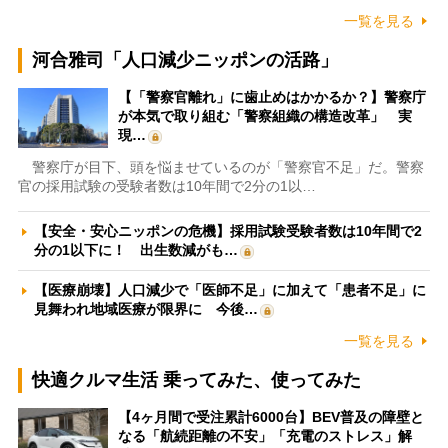
一覧を見る
河合雅司「人口減少ニッポンの活路」
【「警察官離れ」に歯止めはかかるか？】警察庁
が本気で取り組む「警察組織の構造改革」 実
現…
警察庁が目下、頭を悩ませているのが「警察官不足」だ。警察
官の採用試験の受験者数は10年間で2分の1以…
【安全・安心ニッポンの危機】採用試験受験者数は10年間で2
分の1以下に！ 出生数減がも…
【医療崩壊】人口減少で「医師不足」に加えて「患者不足」に
見舞われ地域医療が限界に 今後…
一覧を見る
快適クルマ生活 乗ってみた、使ってみた
【4ヶ月間で受注累計6000台】BEV普及の障壁と
なる「航続距離の不安」「充電のストレス」解