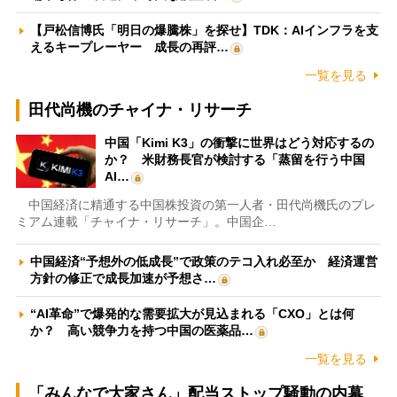
【戸松信博氏「明日の爆騰株」を探せ】TDK：AIインフラを支
えるキープレーヤー 成長の再評…
一覧を見る
田代尚機のチャイナ・リサーチ
中国「Kimi K3」の衝撃に世界はどう対応するの
か？ 米財務長官が検討する「蒸留を行う中国
AI…
中国経済に精通する中国株投資の第一人者・田代尚機氏のプレ
ミアム連載「チャイナ・リサーチ」。中国企…
中国経済“予想外の低成長”で政策のテコ入れ必至か 経済運営
方針の修正で成長加速が予想さ…
“AI革命”で爆発的な需要拡大が見込まれる「CXO」とは何
か？ 高い競争力を持つ中国の医薬品…
一覧を見る
「みんなで大家さん」配当ストップ騒動の内幕