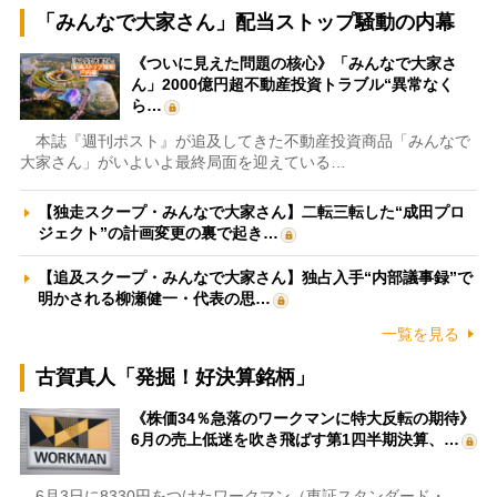
「みんなで大家さん」配当ストップ騒動の内幕
《ついに見えた問題の核心》「みんなで大家さ
ん」2000億円超不動産投資トラブル“異常なく
ら…
本誌『週刊ポスト』が追及してきた不動産投資商品「みんなで
大家さん」がいよいよ最終局面を迎えている…
【独走スクープ・みんなで大家さん】二転三転した“成田プロ
ジェクト”の計画変更の裏で起き…
【追及スクープ・みんなで大家さん】独占入手“内部議事録”で
明かされる柳瀬健一・代表の思…
一覧を見る
古賀真人「発掘！好決算銘柄」
《株価34％急落のワークマンに特大反転の期待》
6月の売上低迷を吹き飛ばす第1四半期決算、…
6月3日に8330円をつけたワークマン（東証スタンダード・