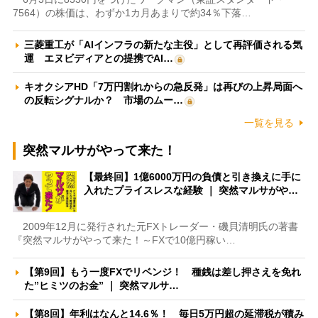
7564）の株価は、わずか1カ月あまりで約34％下落…
三菱重工が「AIインフラの新たな主役」として再評価される気
運 エヌビディアとの提携でAI…
キオクシアHD「7万円割れからの急反発」は再びの上昇局面へ
の反転シグナルか？ 市場のムー…
一覧を見る
突然マルサがやって来た！
【最終回】1億6000万円の負債と引き換えに手に
入れたプライスレスな経験 ｜ 突然マルサがや…
2009年12月に発行された元FXトレーダー・磯貝清明氏の著書
『突然マルサがやって来た！～FXで10億円稼い…
【第9回】もう一度FXでリベンジ！ 種銭は差し押さえを免れ
た”ヒミツのお金” ｜ 突然マルサ…
【第8回】年利はなんと14.6％！ 毎日5万円超の延滞税が積み