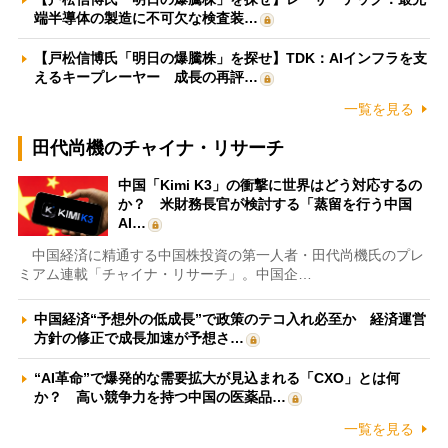
端半導体の製造に不可欠な検査装…
【戸松信博氏「明日の爆騰株」を探せ】TDK：AIインフラを支
えるキープレーヤー 成長の再評…
一覧を見る
田代尚機のチャイナ・リサーチ
中国「Kimi K3」の衝撃に世界はどう対応するの
か？ 米財務長官が検討する「蒸留を行う中国
AI…
中国経済に精通する中国株投資の第一人者・田代尚機氏のプレ
ミアム連載「チャイナ・リサーチ」。中国企…
中国経済“予想外の低成長”で政策のテコ入れ必至か 経済運営
方針の修正で成長加速が予想さ…
“AI革命”で爆発的な需要拡大が見込まれる「CXO」とは何
か？ 高い競争力を持つ中国の医薬品…
一覧を見る