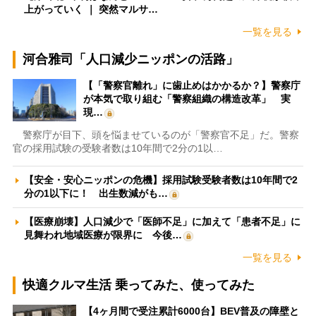
上がっていく ｜ 突然マルサ…
一覧を見る
河合雅司「人口減少ニッポンの活路」
【「警察官離れ」に歯止めはかかるか？】警察庁
が本気で取り組む「警察組織の構造改革」 実
現…
警察庁が目下、頭を悩ませているのが「警察官不足」だ。警察
官の採用試験の受験者数は10年間で2分の1以…
【安全・安心ニッポンの危機】採用試験受験者数は10年間で2
分の1以下に！ 出生数減がも…
【医療崩壊】人口減少で「医師不足」に加えて「患者不足」に
見舞われ地域医療が限界に 今後…
一覧を見る
快適クルマ生活 乗ってみた、使ってみた
【4ヶ月間で受注累計6000台】BEV普及の障壁と