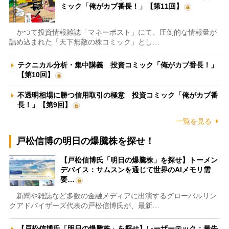
ミック「俺がカブ番長！」【第11回】
かつて投資情報雑誌「マネーポスト」にて、圧倒的な情報量が
詰め込まれた「天下無敵の株コミック」とし…
テクニカル分析・集中講義 投資コミック「俺がカブ番長！」
【第10回】
不透明相場に勝つ信用取引の極意 投資コミック「俺がカブ番
長！」【第9回】
一覧を見る
戸松信博の明日の爆騰株を探せ！
【戸松信博氏「明日の爆騰株」を探せ】トーメン
デバイス：サムスンを通じて世界のAIメモリ需
要…
新聞や雑誌など多数の金融メディアに出演するグローバルリン
クアドバイザーズ代表の戸松信博氏が、最新…
【戸松信博氏「明日の爆騰株」を探せ】レーザーテック：最先