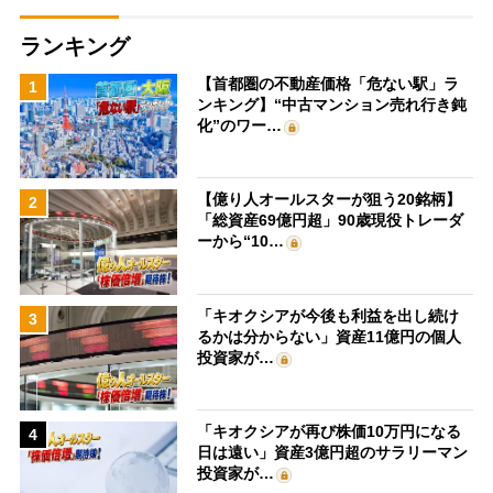
ランキング
【首都圏の不動産価格「危ない駅」ラ
1
ンキング】“中古マンション売れ行き鈍
化”のワー…
【億り人オールスターが狙う20銘柄】
2
「総資産69億円超」90歳現役トレーダ
ーから“10…
「キオクシアが今後も利益を出し続け
3
るかは分からない」資産11億円の個人
投資家が…
「キオクシアが再び株価10万円になる
4
日は遠い」資産3億円超のサラリーマン
投資家が…