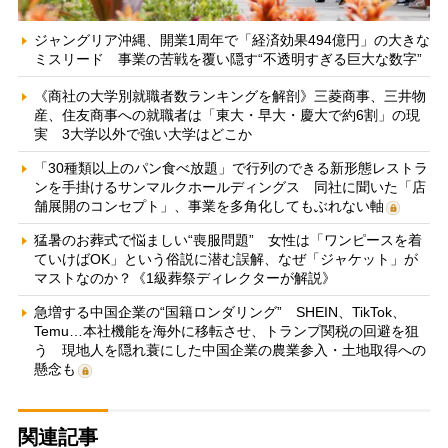
ジャングリア沖縄、開業1周年で「経済効果494億円」の大きな
ミスリード 事業の苦戦を覆い隠す“不透明すぎる巨大な数字”
《商社の大学別就職者数ランキングを解剖》三菱商事、三井物
産、住友商事への就職者は「東大・早大・慶大で約6割」の現
実 3大学以外で強い大学はどこか
「30種類以上のパン食べ放題」で行列のできる新形態レストラ
ンを手掛けるサンマルクホールディングス 同社に聞いた「店
舗展開のコンセプト」、事業を多角化してもぶれない軸
猛暑のお葬式で悩ましい“喪服問題” 女性は「ワンピースを着
ていけばOK」という俗説に潜む誤解、なぜ「ジャケット」が
マストなのか？《1級葬祭ディレクターが解説》
急増する中国企業の“国籍ロンダリング” SHEIN、TikTok、
Temu…本社機能を海外に移転させ、トランプ関税の回避を狙
う 現地人を隠れ蓑にした中国企業の農業参入・土地取得への
懸念も
関連記事