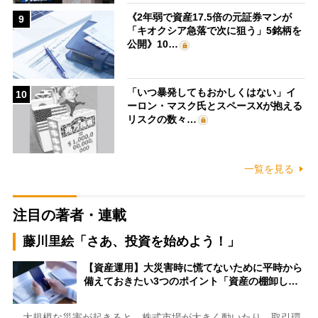
《2年弱で資産17.5倍の元証券マンが
9
「キオクシア急落で次に狙う」5銘柄を
公開》10…
「いつ暴発してもおかしくはない」イ
10
ーロン・マスク氏とスペースXが抱える
リスクの数々…
一覧を見る
注目の著者・連載
藤川里絵「さあ、投資を始めよう！」
【資産運用】大災害時に慌てないために平時から
備えておきたい3つのポイント「資産の棚卸し…
大規模な災害が起きると、株式市場が大きく動いたり、取引環