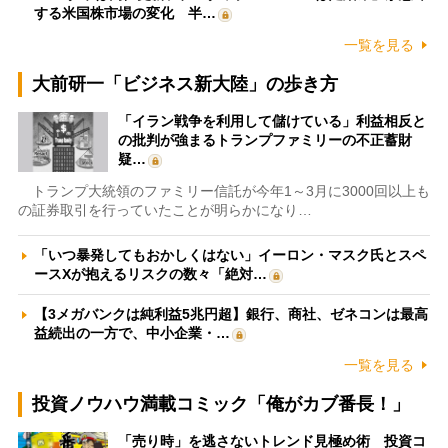
する米国株市場の変化 半…
一覧を見る
大前研一「ビジネス新大陸」の歩き方
「イラン戦争を利用して儲けている」利益相反と
の批判が強まるトランプファミリーの不正蓄財
疑…
トランプ大統領のファミリー信託が今年1～3月に3000回以上も
の証券取引を行っていたことが明らかになり…
「いつ暴発してもおかしくはない」イーロン・マスク氏とスペ
ースXが抱えるリスクの数々「絶対…
【3メガバンクは純利益5兆円超】銀行、商社、ゼネコンは最高
益続出の一方で、中小企業・…
一覧を見る
投資ノウハウ満載コミック「俺がカブ番長！」
「売り時」を逃さないトレンド見極め術 投資コ