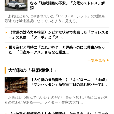
なる「航続距離の不安」「充電のストレス」解
消…
あれほどもてはやされていた「EV（BEV）シフト」の潮流も、
最近では減速基調になっているように見える。…
《雪道の対応力を検証》シビアな状況で実感した「フォレスタ
ー」の真価 「ターボ」と「スト…
乗り込むと同時に「これが軽？」と戸惑うのには理由があっ
た 「日産ルークス」さらなる躍進…
一覧を見る
大竹聡の「昼酒御免！」
【大竹聡の昼酒御免！】「ネグローニ」「山崎」
「マンハッタン」新宿三丁目の隠れ家バーで1…
お酒はいつ飲んでもいいものだが、昼から飲むお酒にはまた格
別の味わいがある――。ライター・作家の大竹…
【大竹聡の昼酒御免！】今の若者は「なめろう」や「キヌカツ