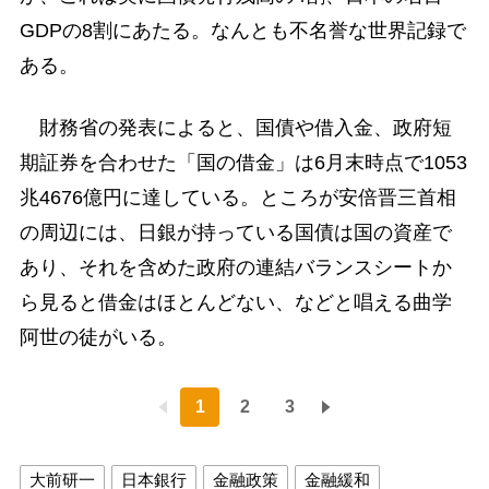
GDPの8割にあたる。なんとも不名誉な世界記録で
ある。
財務省の発表によると、国債や借入金、政府短
期証券を合わせた「国の借金」は6月末時点で1053
兆4676億円に達している。ところが安倍晋三首相
の周辺には、日銀が持っている国債は国の資産で
あり、それを含めた政府の連結バランスシートか
ら見ると借金はほとんどない、などと唱える曲学
阿世の徒がいる。
1
2
3
大前研一
日本銀行
金融政策
金融緩和