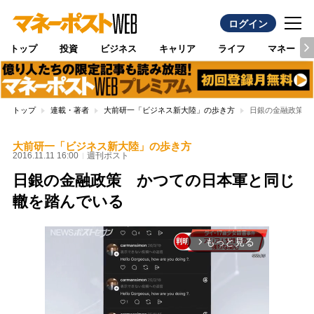
ログイン
トップ
投資
ビジネス
キャリア
ライフ
マネー
トップ
連載・著者
大前研一「ビジネス新大陸」の歩き方
日銀の金融政策 
大前研一「ビジネス新大陸」の歩き方
2016.11.11 16:00
週刊ポスト
日銀の金融政策 かつての日本軍と同じ
轍を踏んでいる
もっと見る
arrow_forward_ios