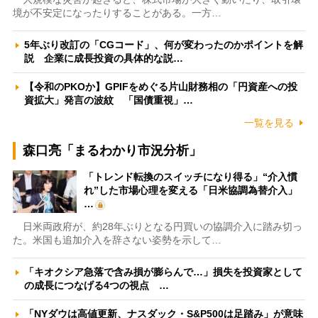
境が不安定になったりすることがある。一方…
5年ぶり改訂の「CGコード」、何が変わったのかポイントを解
説 企業に成長投資の具体的な説…
【令和のPKOか】GPIFをめぐる片山財務相の「円資産への投
資拡大」発言の波紋 「国債重視」…
一覧を見る
森口亮「まるわかり市況分析」
「トレンド転換のスイッチになり得る」“介入慣
れ”した市場心理を変える「日米協調為替介入」
…
日米両政府が、約28年ぶりとなる円買いの協調介入に踏み切っ
た。米国も追加介入を辞さない姿勢を示して…
「キオクシア急落で含み損が膨らんで…」損失を投資家として
の成長につなげる4つの視点 …
「NYダウは高値更新、ナスダック・S&P500は足踏み」が意味