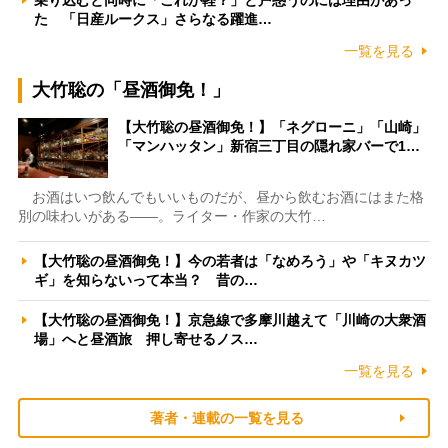
た 「日産ルークス」さらなる躍進…
一覧を見る
大竹聡の「昼酒御免！」
【大竹聡の昼酒御免！】「ネグローニ」「山崎」
「マンハッタン」新宿三丁目の隠れ家バーで1…
お酒はいつ飲んでもいいものだが、昼から飲むお酒にはまた格
別の味わいがある――。ライター・作家の大竹…
【大竹聡の昼酒御免！】今の若者は「なめろう」や「キヌカツ
ギ」を知らないって本当？ 昔の…
【大竹聡の昼酒御免！】京急線で多摩川越えて「川崎の大衆酒
場」へと昼酒旅 押し寄せるノス…
一覧を見る
著者・連載の一覧を見る