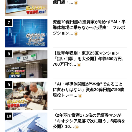
億円超・…
資産10億円超の投資家が明かす“AI・半
7
導体相場に乗らなかった理由” フルポ
ジション…
【世帯年収別・東京23区マンション
8
「狙い目駅」を大公開】年収500万円、
700万円で…
「AI・半導体関連が“本命”であること
9
に変わりはない」資産20億円超の90歳
現役トレー…
《2年弱で資産17.5倍の元証券マンが
10
「キオクシア急落で次に狙う」5銘柄を
公開》10…