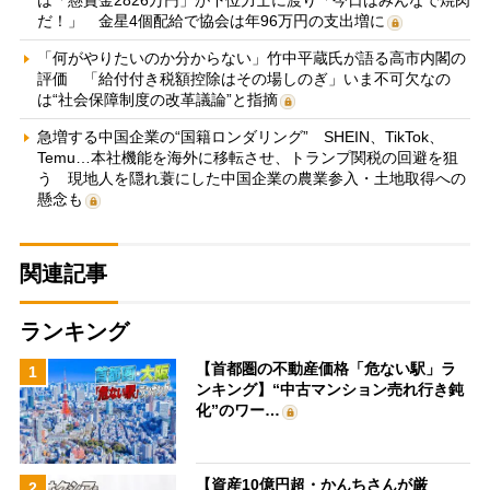
は「懸賞金2826万円」が下位力士に渡り「今日はみんなで焼肉
だ！」 金星4個配給で協会は年96万円の支出増に
「何がやりたいのか分からない」竹中平蔵氏が語る高市内閣の
評価 「給付付き税額控除はその場しのぎ」いま不可欠なの
は“社会保障制度の改革議論”と指摘
急増する中国企業の“国籍ロンダリング” SHEIN、TikTok、
Temu…本社機能を海外に移転させ、トランプ関税の回避を狙
う 現地人を隠れ蓑にした中国企業の農業参入・土地取得への
懸念も
関連記事
ランキング
【首都圏の不動産価格「危ない駅」ラ
1
ンキング】“中古マンション売れ行き鈍
化”のワー…
【資産10億円超・かんちさんが厳
2