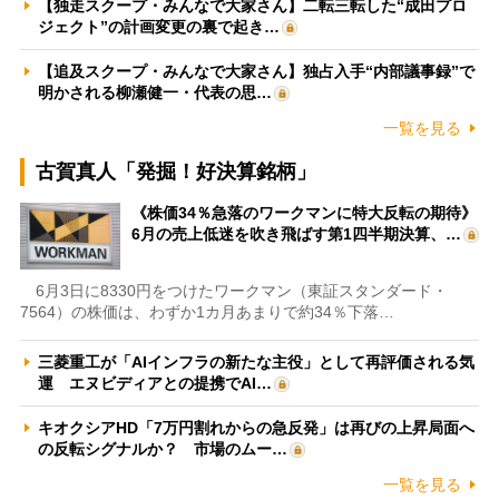
【独走スクープ・みんなで大家さん】二転三転した“成田プロ
ジェクト”の計画変更の裏で起き…
【追及スクープ・みんなで大家さん】独占入手“内部議事録”で
明かされる柳瀬健一・代表の思…
一覧を見る
古賀真人「発掘！好決算銘柄」
《株価34％急落のワークマンに特大反転の期待》
6月の売上低迷を吹き飛ばす第1四半期決算、…
6月3日に8330円をつけたワークマン（東証スタンダード・
7564）の株価は、わずか1カ月あまりで約34％下落…
三菱重工が「AIインフラの新たな主役」として再評価される気
運 エヌビディアとの提携でAI…
キオクシアHD「7万円割れからの急反発」は再びの上昇局面へ
の反転シグナルか？ 市場のムー…
一覧を見る