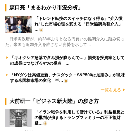
森口亮「まるわかり市況分析」
「トレンド転換のスイッチになり得る」“介入慣
れ”した市場心理を変える「日米協調為替介入」
…
日米両政府が、約28年ぶりとなる円買いの協調介入に踏み切っ
た。米国も追加介入を辞さない姿勢を示して…
「キオクシア急落で含み損が膨らんで…」損失を投資家として
の成長につなげる4つの視点 …
「NYダウは高値更新、ナスダック・S&P500は足踏み」が意味
する米国株市場の変化 半…
一覧を見る
大前研一「ビジネス新大陸」の歩き方
「イラン戦争を利用して儲けている」利益相反と
の批判が強まるトランプファミリーの不正蓄財
疑…