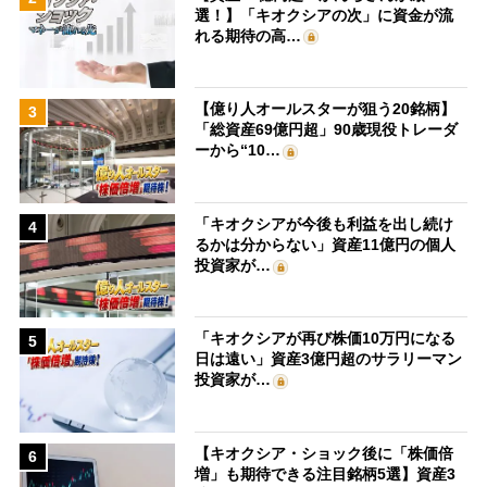
選！】「キオクシアの次」に資金が流
れる期待の高…
【億り人オールスターが狙う20銘柄】
3
「総資産69億円超」90歳現役トレーダ
ーから“10…
「キオクシアが今後も利益を出し続け
4
るかは分からない」資産11億円の個人
投資家が…
「キオクシアが再び株価10万円になる
5
日は遠い」資産3億円超のサラリーマン
投資家が…
【キオクシア・ショック後に「株価倍
6
増」も期待できる注目銘柄5選】資産3