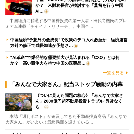
か？ 米財務長官が検討する「蒸留を行う中国
AI…
中国経済に精通する中国株投資の第一人者・田代尚機氏のプレ
ミアム連載「チャイナ・リサーチ」。中国企…
中国経済“予想外の低成長”で政策のテコ入れ必至か 経済運営
方針の修正で成長加速が予想さ…
“AI革命”で爆発的な需要拡大が見込まれる「CXO」とは何
か？ 高い競争力を持つ中国の医薬品…
一覧を見る
「みんなで大家さん」配当ストップ騒動の内幕
《ついに見えた問題の核心》「みんなで大家さ
ん」2000億円超不動産投資トラブル“異常なく
ら…
本誌『週刊ポスト』が追及してきた不動産投資商品「みんなで
大家さん」がいよいよ最終局面を迎えている…