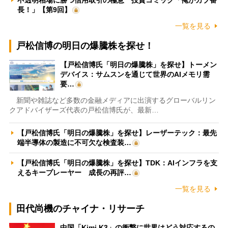
長！」【第9回】
一覧を見る
戸松信博の明日の爆騰株を探せ！
【戸松信博氏「明日の爆騰株」を探せ】トーメン
デバイス：サムスンを通じて世界のAIメモリ需
要…
新聞や雑誌など多数の金融メディアに出演するグローバルリン
クアドバイザーズ代表の戸松信博氏が、最新…
【戸松信博氏「明日の爆騰株」を探せ】レーザーテック：最先
端半導体の製造に不可欠な検査装…
【戸松信博氏「明日の爆騰株」を探せ】TDK：AIインフラを支
えるキープレーヤー 成長の再評…
一覧を見る
田代尚機のチャイナ・リサーチ
中国「Kimi K3」の衝撃に世界はどう対応するの