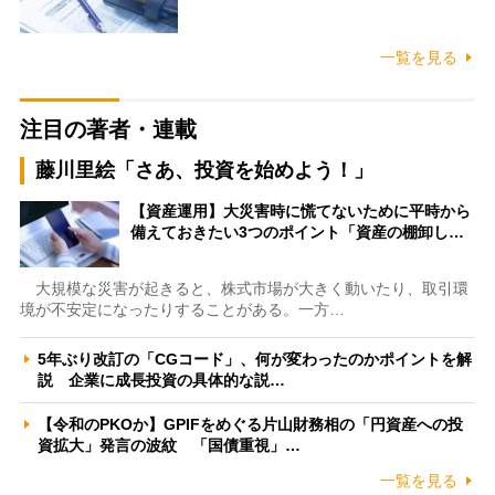
一覧を見る
注目の著者・連載
藤川里絵「さあ、投資を始めよう！」
【資産運用】大災害時に慌てないために平時から
備えておきたい3つのポイント「資産の棚卸し…
大規模な災害が起きると、株式市場が大きく動いたり、取引環
境が不安定になったりすることがある。一方…
5年ぶり改訂の「CGコード」、何が変わったのかポイントを解
説 企業に成長投資の具体的な説…
【令和のPKOか】GPIFをめぐる片山財務相の「円資産への投
資拡大」発言の波紋 「国債重視」…
一覧を見る