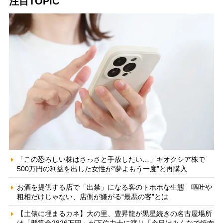
注目TOPIC
「この恐ろしい株はさっさと手放したい…」キオクシア株で
500万円の利益を出した女性が“夢よもう一度”と再購入
お酒を提供する店で「出禁」になる客のトホホな生態 嘔吐や
粗相だけじゃない、店側が嫌がる“最悪の客”とは
【土俵に埋まるカネ】大の里、豊昇龍が黒星続きの名古屋場所