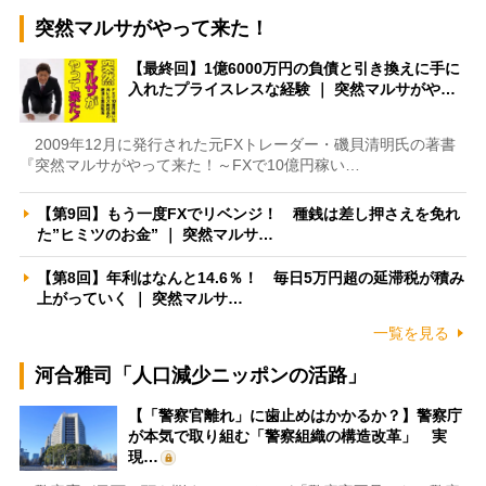
突然マルサがやって来た！
【最終回】1億6000万円の負債と引き換えに手に
入れたプライスレスな経験 ｜ 突然マルサがや…
2009年12月に発行された元FXトレーダー・磯貝清明氏の著書
『突然マルサがやって来た！～FXで10億円稼い…
【第9回】もう一度FXでリベンジ！ 種銭は差し押さえを免れ
た”ヒミツのお金” ｜ 突然マルサ…
【第8回】年利はなんと14.6％！ 毎日5万円超の延滞税が積み
上がっていく ｜ 突然マルサ…
一覧を見る
河合雅司「人口減少ニッポンの活路」
【「警察官離れ」に歯止めはかかるか？】警察庁
が本気で取り組む「警察組織の構造改革」 実
現…