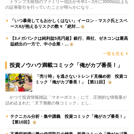
トランプ大統領のファミリー信託が今年1～3月に3000回以上も
の証券取引を行っていたことが明らかになり…
「いつ暴発してもおかしくはない」イーロン・マスク氏とスペ
ースXが抱えるリスクの数々「絶対…
【3メガバンクは純利益5兆円超】銀行、商社、ゼネコンは最高
益続出の一方で、中小企業・…
一覧を見る
投資ノウハウ満載コミック「俺がカブ番長！」
「売り時」を逃さないトレンド見極め術 投資コ
ミック「俺がカブ番長！」【第11回】
かつて投資情報雑誌「マネーポスト」にて、圧倒的な情報量が
詰め込まれた「天下無敵の株コミック」とし…
テクニカル分析・集中講義 投資コミック「俺がカブ番長！」
【第10回】
不透明相場に勝つ信用取引の極意 投資コミック「俺がカブ番