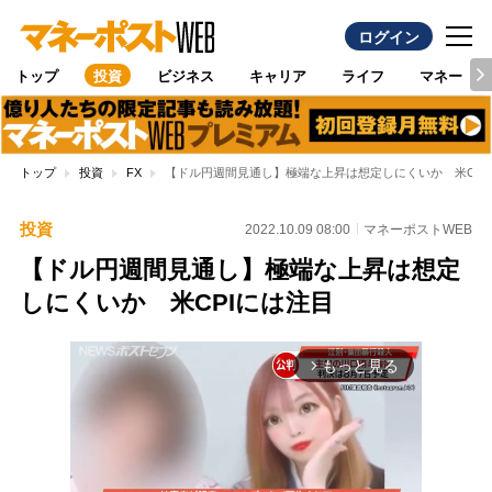
ログイン
トップ
投資
ビジネス
キャリア
ライフ
マネー
トップ
投資
FX
【ドル円週間見通し】極端な上昇は想定しにくいか 米CPI
投資
2022.10.09 08:00
マネーポストWEB
【ドル円週間見通し】極端な上昇は想定
しにくいか 米CPIには注目
もっと見る
arrow_forward_ios