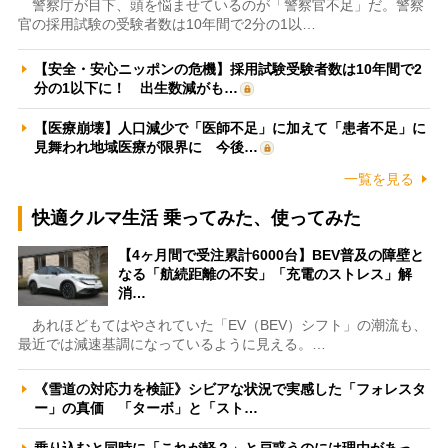
警察庁が目下、頭を悩ませているのが「警察官不足」だ。警察
官の採用試験の受験者数は10年間で2分の1以…
【安全・安心ニッポンの危機】採用試験受験者数は10年間で2
分の1以下に！ 出生数減がも…
【医療崩壊】人口減少で「医師不足」に加えて「患者不足」に
見舞われ地域医療が限界に 今後…
一覧を見る
快適クルマ生活 乗ってみた、使ってみた
【4ヶ月間で受注累計6000台】BEV普及の障壁と
なる「航続距離の不安」「充電のストレス」解
消…
あれほどもてはやされていた「EV（BEV）シフト」の潮流も、
最近では減速基調になっているように見える。…
《雪道の対応力を検証》シビアな状況で実感した「フォレスタ
ー」の真価 「ターボ」と「スト…
乗り込むと同時に「これが軽？」と戸惑うのには理由があっ