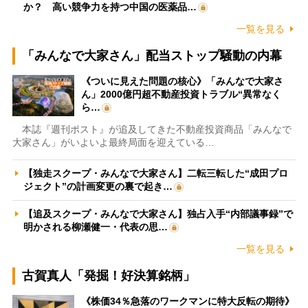
か？ 高い競争力を持つ中国の医薬品…
一覧を見る
「みんなで大家さん」配当ストップ騒動の内幕
《ついに見えた問題の核心》「みんなで大家さ
ん」2000億円超不動産投資トラブル“異常なく
ら…
本誌『週刊ポスト』が追及してきた不動産投資商品「みんなで
大家さん」がいよいよ最終局面を迎えている…
【独走スクープ・みんなで大家さん】二転三転した“成田プロ
ジェクト”の計画変更の裏で起き…
【追及スクープ・みんなで大家さん】独占入手“内部議事録”で
明かされる柳瀬健一・代表の思…
一覧を見る
古賀真人「発掘！好決算銘柄」
《株価34％急落のワークマンに特大反転の期待》