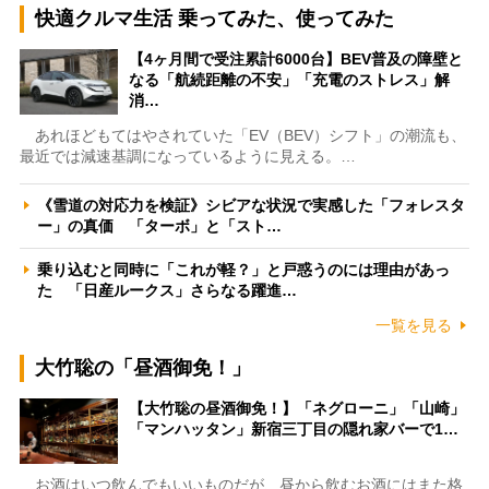
快適クルマ生活 乗ってみた、使ってみた
【4ヶ月間で受注累計6000台】BEV普及の障壁と
なる「航続距離の不安」「充電のストレス」解
消…
あれほどもてはやされていた「EV（BEV）シフト」の潮流も、
最近では減速基調になっているように見える。…
《雪道の対応力を検証》シビアな状況で実感した「フォレスタ
ー」の真価 「ターボ」と「スト…
乗り込むと同時に「これが軽？」と戸惑うのには理由があっ
た 「日産ルークス」さらなる躍進…
一覧を見る
大竹聡の「昼酒御免！」
【大竹聡の昼酒御免！】「ネグローニ」「山崎」
「マンハッタン」新宿三丁目の隠れ家バーで1…
お酒はいつ飲んでもいいものだが、昼から飲むお酒にはまた格