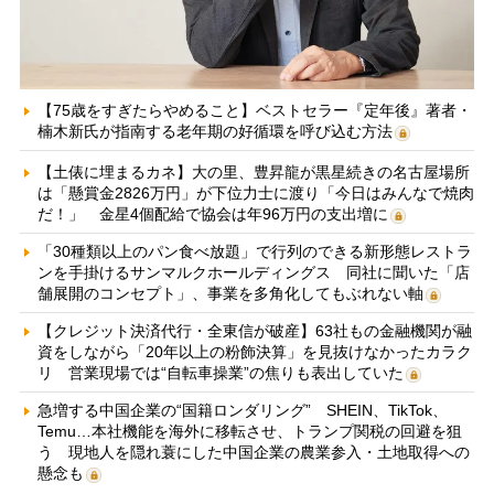
【75歳をすぎたらやめること】ベストセラー『定年後』著者・
楠木新氏が指南する老年期の好循環を呼び込む方法
【土俵に埋まるカネ】大の里、豊昇龍が黒星続きの名古屋場所
は「懸賞金2826万円」が下位力士に渡り「今日はみんなで焼肉
だ！」 金星4個配給で協会は年96万円の支出増に
「30種類以上のパン食べ放題」で行列のできる新形態レストラ
ンを手掛けるサンマルクホールディングス 同社に聞いた「店
舗展開のコンセプト」、事業を多角化してもぶれない軸
【クレジット決済代行・全東信が破産】63社もの金融機関が融
資をしながら「20年以上の粉飾決算」を見抜けなかったカラク
リ 営業現場では“自転車操業”の焦りも表出していた
急増する中国企業の“国籍ロンダリング” SHEIN、TikTok、
Temu…本社機能を海外に移転させ、トランプ関税の回避を狙
う 現地人を隠れ蓑にした中国企業の農業参入・土地取得への
懸念も