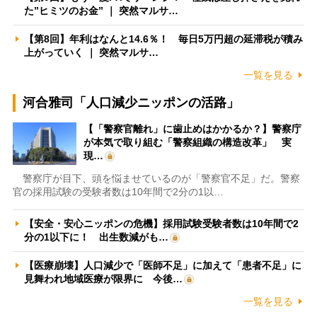
た”ヒミツのお金” ｜ 突然マルサ…
【第8回】年利はなんと14.6％！ 毎日5万円超の延滞税が積み
上がっていく ｜ 突然マルサ…
一覧を見る
河合雅司「人口減少ニッポンの活路」
【「警察官離れ」に歯止めはかかるか？】警察庁
が本気で取り組む「警察組織の構造改革」 実
現…
警察庁が目下、頭を悩ませているのが「警察官不足」だ。警察
官の採用試験の受験者数は10年間で2分の1以…
【安全・安心ニッポンの危機】採用試験受験者数は10年間で2
分の1以下に！ 出生数減がも…
【医療崩壊】人口減少で「医師不足」に加えて「患者不足」に
見舞われ地域医療が限界に 今後…
一覧を見る