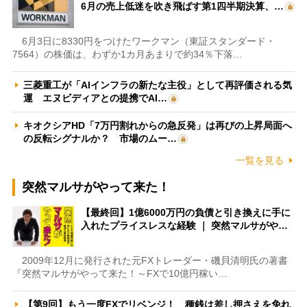
6月の売上低迷を吹き飛ばす第1四半期決算、…
6月3日に8330円をつけたワークマン（東証スタンダード・
7564）の株価は、わずか1カ月あまりで約34％下落…
三菱重工が「AIインフラの新たな主役」として再評価される気
運 エヌビディアとの提携でAI…
キオクシアHD「7万円割れからの急反発」は再びの上昇局面へ
の反転シグナルか？ 市場のムー…
一覧を見る
突然マルサがやって来た！
【最終回】1億6000万円の負債と引き換えに手に
入れたプライスレスな経験 ｜ 突然マルサがや…
2009年12月に発行された元FXトレーダー・磯貝清明氏の著書
『突然マルサがやって来た！～FXで10億円稼い…
【第9回】もう一度FXでリベンジ！ 種銭は差し押さえを免れ