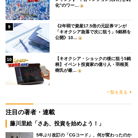
化”のワー…
《2年弱で資産17.5倍の元証券マンが
9
「キオクシア急落で次に狙う」5銘柄を
公開》10…
【キオクシア・ショックの後に狙う5銘
10
柄】イベント投資家の億り人・羽根英
樹氏が厳…
一覧を見る
注目の著者・連載
藤川里絵「さあ、投資を始めよう！」
5年ぶり改訂の「CGコード」、何が変わったのか