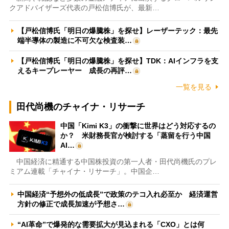
クアドバイザーズ代表の戸松信博氏が、最新…
【戸松信博氏「明日の爆騰株」を探せ】レーザーテック：最先
端半導体の製造に不可欠な検査装…
【戸松信博氏「明日の爆騰株」を探せ】TDK：AIインフラを支
えるキープレーヤー 成長の再評…
一覧を見る
田代尚機のチャイナ・リサーチ
中国「Kimi K3」の衝撃に世界はどう対応するの
か？ 米財務長官が検討する「蒸留を行う中国
AI…
中国経済に精通する中国株投資の第一人者・田代尚機氏のプレ
ミアム連載「チャイナ・リサーチ」。中国企…
中国経済“予想外の低成長”で政策のテコ入れ必至か 経済運営
方針の修正で成長加速が予想さ…
“AI革命”で爆発的な需要拡大が見込まれる「CXO」とは何