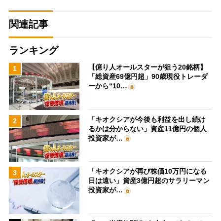
関連記事
ランキング
【億り人オールスターが狙う20銘柄】
1
「総資産69億円超」90歳現役トレーダ
ーから“10…
「キオクシアが今後も利益を出し続け
2
るかは分からない」資産11億円の個人
投資家が…
「キオクシアが再び株価10万円になる
3
日は遠い」資産3億円超のサラリーマン
投資家が…