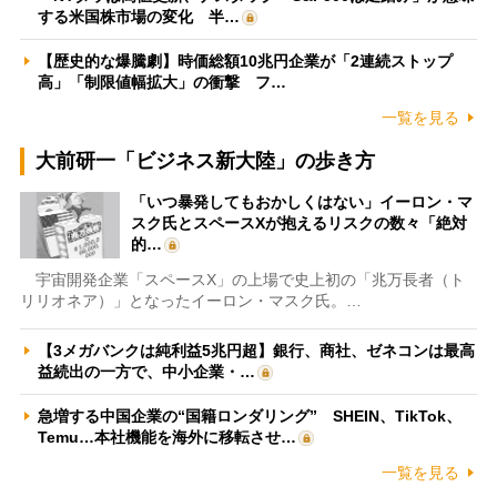
する米国株市場の変化 半…
【歴史的な爆騰劇】時価総額10兆円企業が「2連続ストップ
高」「制限値幅拡大」の衝撃 フ…
一覧を見る
大前研一「ビジネス新大陸」の歩き方
「いつ暴発してもおかしくはない」イーロン・マ
スク氏とスペースXが抱えるリスクの数々「絶対
的…
宇宙開発企業「スペースX」の上場で史上初の「兆万長者（ト
リリオネア）」となったイーロン・マスク氏。…
【3メガバンクは純利益5兆円超】銀行、商社、ゼネコンは最高
益続出の一方で、中小企業・…
急増する中国企業の“国籍ロンダリング” SHEIN、TikTok、
Temu…本社機能を海外に移転させ…
一覧を見る