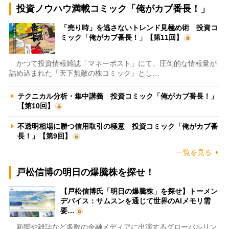
投資ノウハウ満載コミック「俺がカブ番長！」
「売り時」を逃さないトレンド見極め術 投資コ
ミック「俺がカブ番長！」【第11回】
かつて投資情報雑誌「マネーポスト」にて、圧倒的な情報量が
詰め込まれた「天下無敵の株コミック」とし…
テクニカル分析・集中講義 投資コミック「俺がカブ番長！」
【第10回】
不透明相場に勝つ信用取引の極意 投資コミック「俺がカブ番
長！」【第9回】
一覧を見る
戸松信博の明日の爆騰株を探せ！
【戸松信博氏「明日の爆騰株」を探せ】トーメン
デバイス：サムスンを通じて世界のAIメモリ需
要…
新聞や雑誌など多数の金融メディアに出演するグローバルリン