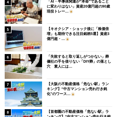
「AI・半導体関連が“本命”であること
4
に変わりはない」資産20億円超の90歳
現役トレー…
【キオクシア・ショック後に「株価倍
5
増」も期待できる注目銘柄5選】資産3
億円超・…
「失敗すると取り返しがつかない」葬
6
儀社の手を借りない「DIY葬」の落とし
穴 素人には…
【大阪の不動産価格「危ない駅」ラン
7
キング】“中古マンション売れ行き鈍
化”のワース…
【首都圏の不動産価格「危ない駅」ラ
8
ンキング】“中古マンション売れ行き鈍