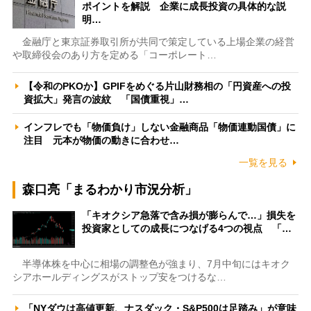
ポイントを解説 企業に成長投資の具体的な説
明…
金融庁と東京証券取引所が共同で策定している上場企業の経営
や取締役会のあり方を定める「コーポレート…
【令和のPKOか】GPIFをめぐる片山財務相の「円資産への投
資拡大」発言の波紋 「国債重視」…
インフレでも「物価負け」しない金融商品「物価連動国債」に
注目 元本が物価の動きに合わせ…
一覧を見る
森口亮「まるわかり市況分析」
「キオクシア急落で含み損が膨らんで…」損失を
投資家としての成長につなげる4つの視点 「…
半導体株を中心に相場の調整色が強まり、7月中旬にはキオク
シアホールディングスがストップ安をつけるな…
「NYダウは高値更新、ナスダック・S&P500は足踏み」が意味