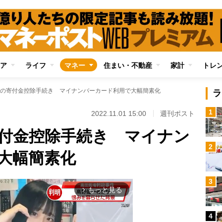
ア
ライフ
マネー
住まい・不動産
家計
トレ
の寄付金控除手続き マイナンバーカード利用で大幅簡素化
ラ
1
2022.11.01 15:00
週刊ポスト
付金控除手続き マイナン
2
大幅簡素化
3
もっと見る
arrow_forward_ios
4