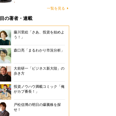
一覧を見る
目の著者・連載
藤川里絵「さあ、投資を始めよ
う！」
森口亮「まるわかり市況分析」
大前研一「ビジネス新大陸」の
歩き方
投資ノウハウ満載コミック「俺
がカブ番長！」
戸松信博の明日の爆騰株を探
せ！