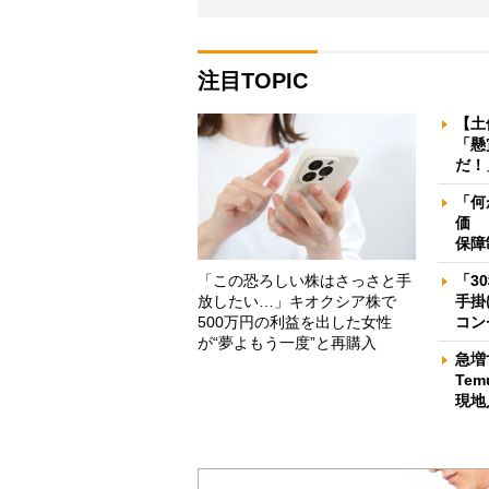
注目TOPIC
【土
「懸
だ！
「何
価 
保障
「この恐ろしい株はさっさと手
「3
放したい…」キオクシア株で
手掛
500万円の利益を出した女性
コン
が“夢よもう一度”と再購入
急増
Te
現地