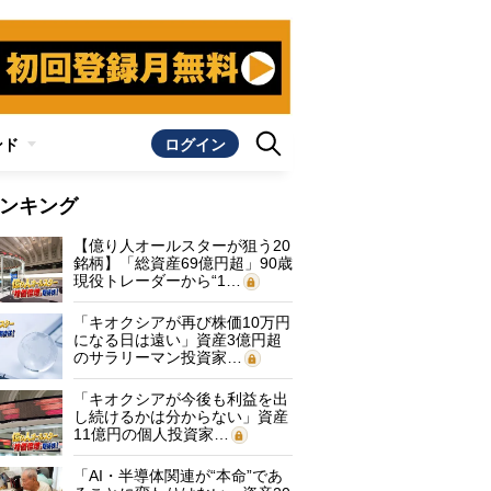
ンド
ログイン
ンキング
【億り人オールスターが狙う20
銘柄】「総資産69億円超」90歳
現役トレーダーから“1…
「キオクシアが再び株価10万円
になる日は遠い」資産3億円超
のサラリーマン投資家…
「キオクシアが今後も利益を出
し続けるかは分からない」資産
11億円の個人投資家…
「AI・半導体関連が“本命”であ