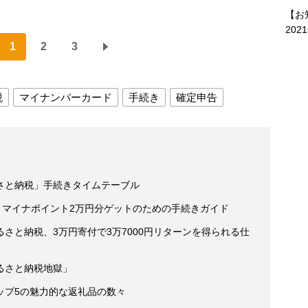
【お
202
1
2
3
税
マイナンバーカード
手続き
確定申告
さと納税」手続きタイムテーブル
 マイナポイント2万円分ゲットのための手続きガイド
さと納税、3万円寄付で3万7000円リターンを得られる仕
るさと納税地獄」
ップ5の魅力的な返礼品の数々