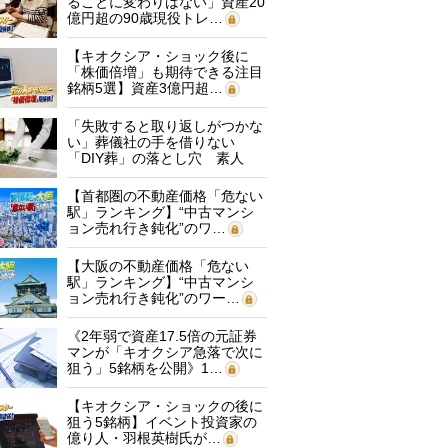
ることに変わりはない」資産20
億円超の90歳現役トレ…
【キオクシア・ショック後に
「株価倍増」も期待できる注目
銘柄5選】資産3億円超…
「失敗すると取り返しがつかな
い」葬儀社の手を借りない
「DIY葬」の落とし穴 素人
に…
【首都圏の不動産価格「危ない
駅」ランキング】“中古マンシ
ョン売れ行き鈍化”のワ…
【大阪の不動産価格「危ない
駅」ランキング】“中古マンシ
ョン売れ行き鈍化”のワー…
《2年弱で資産17.5倍の元証券
マンが「キオクシア急落で次に
狙う」5銘柄を公開》1…
【キオクシア・ショックの後に
狙う5銘柄】イベント投資家の
億り人・羽根英樹氏が…