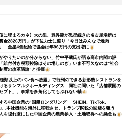
俵に埋まるカネ】大の里、豊昇龍が黒星続きの名古屋場所は
賞金2826万円」が下位力士に渡り「今日はみんなで焼肉
」 金星4個配給で協会は年96万円の支出増に
がやりたいのか分からない」竹中平蔵氏が語る高市内閣の評
「給付付き税額控除はその場しのぎ」いま不可欠なのは“社会
制度の改革議論”と指摘
0種類以上のパン食べ放題」で行列のできる新形態レストランを
けるサンマルクホールディングス 同社に聞いた「店舗展開の
セプト」、事業を多角化してもぶれない軸
する中国企業の“国籍ロンダリング” SHEIN、TikTok、
mu…本社機能を海外に移転させ、トランプ関税の回避を狙う
人を隠れ蓑にした中国企業の農業参入・土地取得への懸念も