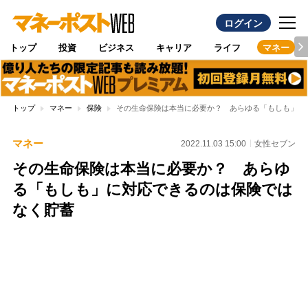
ログイン
トップ
投資
ビジネス
キャリア
ライフ
マネー
トップ
マネー
保険
その生命保険は本当に必要か？ あらゆる「もしも」に
マネー
2022.11.03 15:00
女性セブン
その生命保険は本当に必要か？ あらゆ
る「もしも」に対応できるのは保険では
なく貯蓄
Loaded
:
100.00%
/
Unmute