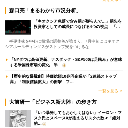
森口亮「まるわかり市況分析」
「キオクシア急落で含み損が膨らんで…」損失を
投資家としての成長につなげる4つの視点 「…
半導体株を中心に相場の調整色が強まり、7月中旬にはキオク
シアホールディングスがストップ安をつけるな…
「NYダウは高値更新、ナスダック・S&P500は足踏み」が意味
する米国株市場の変化 半…
【歴史的な爆騰劇】時価総額10兆円企業が「2連続ストップ
高」「制限値幅拡大」の衝撃 フ…
一覧を見る
大前研一「ビジネス新大陸」の歩き方
「いつ暴発してもおかしくはない」イーロン・マ
スク氏とスペースXが抱えるリスクの数々「絶対
的…