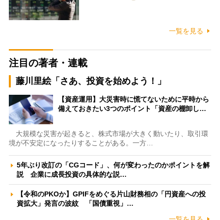
一覧を見る
注目の著者・連載
藤川里絵「さあ、投資を始めよう！」
【資産運用】大災害時に慌てないために平時から
備えておきたい3つのポイント「資産の棚卸し…
大規模な災害が起きると、株式市場が大きく動いたり、取引環
境が不安定になったりすることがある。一方…
5年ぶり改訂の「CGコード」、何が変わったのかポイントを解
説 企業に成長投資の具体的な説…
【令和のPKOか】GPIFをめぐる片山財務相の「円資産への投
資拡大」発言の波紋 「国債重視」…
一覧を見る