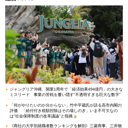
ジャングリア沖縄、開業1周年で「経済効果494億円」の大きな
ミスリード 事業の苦戦を覆い隠す“不透明すぎる巨大な数字”
「何がやりたいのか分からない」竹中平蔵氏が語る高市内閣の
評価 「給付付き税額控除はその場しのぎ」いま不可欠なの
は“社会保障制度の改革議論”と指摘
《商社の大学別就職者数ランキングを解剖》三菱商事、三井物