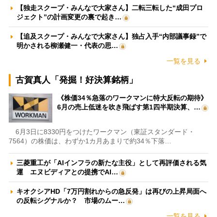
【独走スクープ・みんなで大家さん】二転三転した“成田プロ
ジェクト”の計画変更の裏で起き…
【追及スクープ・みんなで大家さん】独占入手“内部議事録”で
明かされる柳瀬健一・代表の思…
一覧を見る
古賀真人「発掘！好決算銘柄」
《株価34％急落のワークマンに特大反転の期待》
6月の売上低迷を吹き飛ばす第1四半期決算、…
6月3日に8330円をつけたワークマン（東証スタンダード・
7564）の株価は、わずか1カ月あまりで約34％下落…
三菱重工が「AIインフラの新たな主役」として再評価される気
運 エヌビディアとの提携でAI…
キオクシアHD「7万円割れからの急反発」は再びの上昇局面へ
の反転シグナルか？ 市場のムー…
一覧を見る