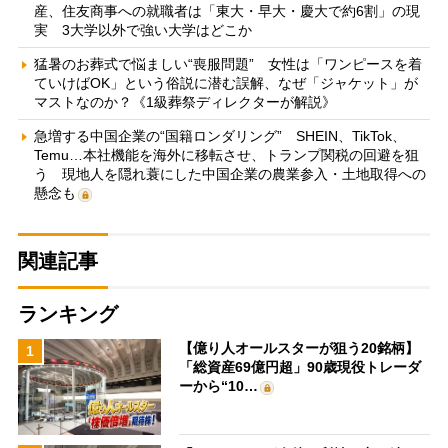
産、住友商事への就職者は「東大・早大・慶大で約6割」の現
実 3大学以外で強い大学はどこか
猛暑のお葬式で悩ましい“喪服問題” 女性は「ワンピースを着
ていけばOK」という俗説に潜む誤解、なぜ「ジャケット」が
マストなのか？《1級葬祭ディレクターが解説》
急増する中国企業の“国籍ロンダリング” SHEIN、TikTok、
Temu…本社機能を海外に移転させ、トランプ関税の回避を狙
う 現地人を隠れ蓑にした中国企業の農業参入・土地取得への
懸念も
関連記事
ランキング
【億り人オールスターが狙う20銘柄】
1
「総資産69億円超」90歳現役トレーダ
ーから“10…