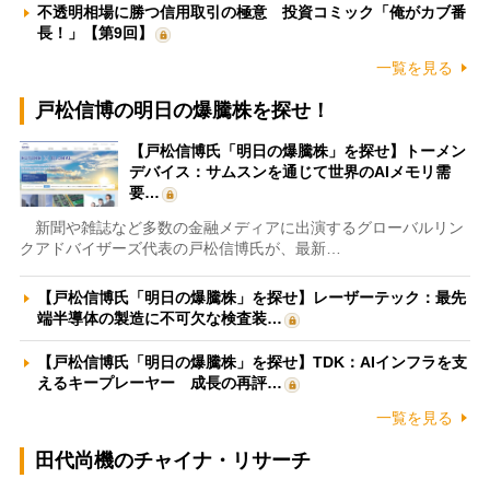
不透明相場に勝つ信用取引の極意 投資コミック「俺がカブ番
長！」【第9回】
一覧を見る
戸松信博の明日の爆騰株を探せ！
【戸松信博氏「明日の爆騰株」を探せ】トーメン
デバイス：サムスンを通じて世界のAIメモリ需
要…
新聞や雑誌など多数の金融メディアに出演するグローバルリン
クアドバイザーズ代表の戸松信博氏が、最新…
【戸松信博氏「明日の爆騰株」を探せ】レーザーテック：最先
端半導体の製造に不可欠な検査装…
【戸松信博氏「明日の爆騰株」を探せ】TDK：AIインフラを支
えるキープレーヤー 成長の再評…
一覧を見る
田代尚機のチャイナ・リサーチ