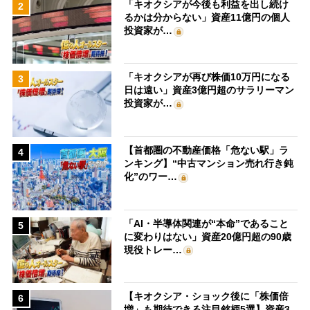
「キオクシアが今後も利益を出し続け
2
るかは分からない」資産11億円の個人
投資家が…
「キオクシアが再び株価10万円になる
3
日は遠い」資産3億円超のサラリーマン
投資家が…
【首都圏の不動産価格「危ない駅」ラ
4
ンキング】“中古マンション売れ行き鈍
化”のワー…
「AI・半導体関連が“本命”であること
5
に変わりはない」資産20億円超の90歳
現役トレー…
【キオクシア・ショック後に「株価倍
6
増」も期待できる注目銘柄5選】資産3