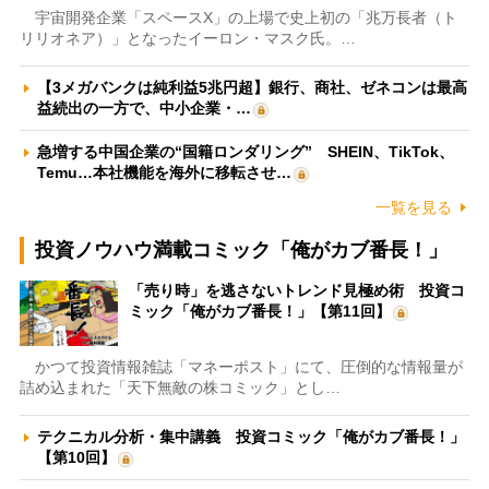
宇宙開発企業「スペースX」の上場で史上初の「兆万長者（ト
リリオネア）」となったイーロン・マスク氏。…
【3メガバンクは純利益5兆円超】銀行、商社、ゼネコンは最高
益続出の一方で、中小企業・…
急増する中国企業の“国籍ロンダリング” SHEIN、TikTok、
Temu…本社機能を海外に移転させ…
一覧を見る
投資ノウハウ満載コミック「俺がカブ番長！」
「売り時」を逃さないトレンド見極め術 投資コ
ミック「俺がカブ番長！」【第11回】
かつて投資情報雑誌「マネーポスト」にて、圧倒的な情報量が
詰め込まれた「天下無敵の株コミック」とし…
テクニカル分析・集中講義 投資コミック「俺がカブ番長！」
【第10回】