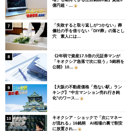
億円超・…
「失敗すると取り返しがつかない」葬
7
儀社の手を借りない「DIY葬」の落とし
穴 素人には…
《2年弱で資産17.5倍の元証券マンが
8
「キオクシア急落で次に狙う」5銘柄を
公開》10…
【大阪の不動産価格「危ない駅」ラン
9
キング】“中古マンション売れ行き鈍
化”のワース…
キオクシア・ショックで「次にマネー
10
が流れる」16銘柄 AI相場の裏で割安
に放置され…