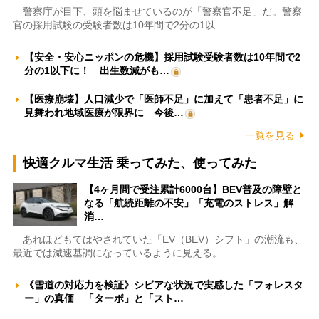
警察庁が目下、頭を悩ませているのが「警察官不足」だ。警察
官の採用試験の受験者数は10年間で2分の1以…
【安全・安心ニッポンの危機】採用試験受験者数は10年間で2
分の1以下に！ 出生数減がも…
【医療崩壊】人口減少で「医師不足」に加えて「患者不足」に
見舞われ地域医療が限界に 今後…
一覧を見る
快適クルマ生活 乗ってみた、使ってみた
【4ヶ月間で受注累計6000台】BEV普及の障壁と
なる「航続距離の不安」「充電のストレス」解
消…
あれほどもてはやされていた「EV（BEV）シフト」の潮流も、
最近では減速基調になっているように見える。…
《雪道の対応力を検証》シビアな状況で実感した「フォレスタ
ー」の真価 「ターボ」と「スト…