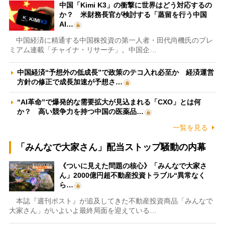
中国「Kimi K3」の衝撃に世界はどう対応するの
か？ 米財務長官が検討する「蒸留を行う中国
AI…
中国経済に精通する中国株投資の第一人者・田代尚機氏のプレ
ミアム連載「チャイナ・リサーチ」。中国企…
中国経済“予想外の低成長”で政策のテコ入れ必至か 経済運営
方針の修正で成長加速が予想さ…
“AI革命”で爆発的な需要拡大が見込まれる「CXO」とは何
か？ 高い競争力を持つ中国の医薬品…
一覧を見る
「みんなで大家さん」配当ストップ騒動の内幕
《ついに見えた問題の核心》「みんなで大家さ
ん」2000億円超不動産投資トラブル“異常なく
ら…
本誌『週刊ポスト』が追及してきた不動産投資商品「みんなで
大家さん」がいよいよ最終局面を迎えている…