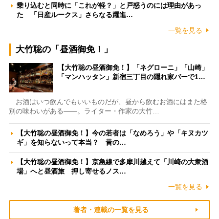
乗り込むと同時に「これが軽？」と戸惑うのには理由があっ
た 「日産ルークス」さらなる躍進…
一覧を見る
大竹聡の「昼酒御免！」
【大竹聡の昼酒御免！】「ネグローニ」「山崎」
「マンハッタン」新宿三丁目の隠れ家バーで1…
お酒はいつ飲んでもいいものだが、昼から飲むお酒にはまた格
別の味わいがある――。ライター・作家の大竹…
【大竹聡の昼酒御免！】今の若者は「なめろう」や「キヌカツ
ギ」を知らないって本当？ 昔の…
【大竹聡の昼酒御免！】京急線で多摩川越えて「川崎の大衆酒
場」へと昼酒旅 押し寄せるノス…
一覧を見る
著者・連載の一覧を見る