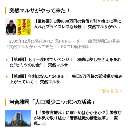
突然マルサがやって来た！
【最終回】1億6000万円の負債と引き換えに手に
入れたプライスレスな経験 ｜ 突然マルサがや…
2009年12月に発行された元FXトレーダー・磯貝清明氏の著書
『突然マルサがやって来た！～FXで10億円稼い…
【第9回】もう一度FXでリベンジ！ 種銭は差し押さえを免れ
た”ヒミツのお金” ｜ 突然マルサ…
【第8回】年利はなんと14.6％！ 毎日5万円超の延滞税が積み
上がっていく ｜ 突然マルサ…
一覧を見る
河合雅司「人口減少ニッポンの活路」
【「警察官離れ」に歯止めはかかるか？】警察庁
が本気で取り組む「警察組織の構造改革」 実
現…