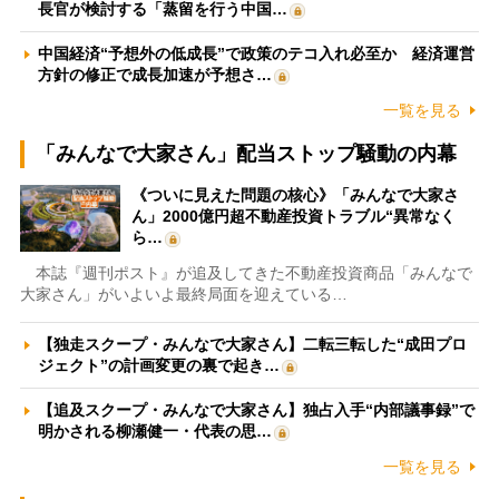
長官が検討する「蒸留を行う中国…
中国経済“予想外の低成長”で政策のテコ入れ必至か 経済運営
方針の修正で成長加速が予想さ…
一覧を見る
「みんなで大家さん」配当ストップ騒動の内幕
《ついに見えた問題の核心》「みんなで大家さ
ん」2000億円超不動産投資トラブル“異常なく
ら…
本誌『週刊ポスト』が追及してきた不動産投資商品「みんなで
大家さん」がいよいよ最終局面を迎えている…
【独走スクープ・みんなで大家さん】二転三転した“成田プロ
ジェクト”の計画変更の裏で起き…
【追及スクープ・みんなで大家さん】独占入手“内部議事録”で
明かされる柳瀬健一・代表の思…
一覧を見る