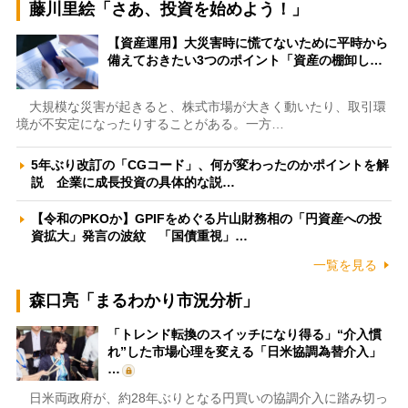
藤川里絵「さあ、投資を始めよう！」
【資産運用】大災害時に慌てないために平時から
備えておきたい3つのポイント「資産の棚卸し…
大規模な災害が起きると、株式市場が大きく動いたり、取引環
境が不安定になったりすることがある。一方…
5年ぶり改訂の「CGコード」、何が変わったのかポイントを解
説 企業に成長投資の具体的な説…
【令和のPKOか】GPIFをめぐる片山財務相の「円資産への投
資拡大」発言の波紋 「国債重視」…
一覧を見る
森口亮「まるわかり市況分析」
「トレンド転換のスイッチになり得る」“介入慣
れ”した市場心理を変える「日米協調為替介入」
…
日米両政府が、約28年ぶりとなる円買いの協調介入に踏み切っ