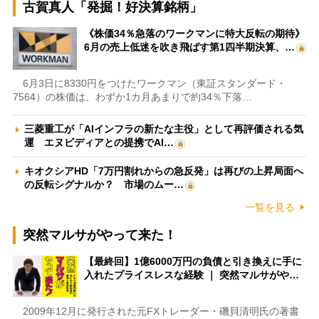
古賀真人「発掘！好決算銘柄」
《株価34％急落のワークマンに特大反転の期待》
6月の売上低迷を吹き飛ばす第1四半期決算、…
6月3日に8330円をつけたワークマン（東証スタンダード・
7564）の株価は、わずか1カ月あまりで約34％下落…
三菱重工が「AIインフラの新たな主役」として再評価される気
運 エヌビディアとの提携でAI…
キオクシアHD「7万円割れからの急反発」は再びの上昇局面へ
の反転シグナルか？ 市場のムー…
一覧を見る
突然マルサがやって来た！
【最終回】1億6000万円の負債と引き換えに手に
入れたプライスレスな経験 ｜ 突然マルサがや…
2009年12月に発行された元FXトレーダー・磯貝清明氏の著書