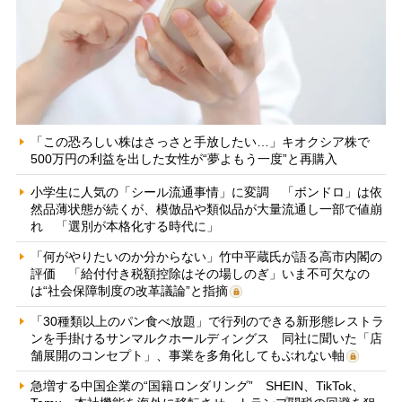
「この恐ろしい株はさっさと手放したい…」キオクシア株で
500万円の利益を出した女性が“夢よもう一度”と再購入
小学生に人気の「シール流通事情」に変調 「ボンドロ」は依
然品薄状態が続くが、模倣品や類似品が大量流通し一部で値崩
れ 「選別が本格化する時代に」
「何がやりたいのか分からない」竹中平蔵氏が語る高市内閣の
評価 「給付付き税額控除はその場しのぎ」いま不可欠なの
は“社会保障制度の改革議論”と指摘
「30種類以上のパン食べ放題」で行列のできる新形態レストラ
ンを手掛けるサンマルクホールディングス 同社に聞いた「店
舗展開のコンセプト」、事業を多角化してもぶれない軸
急増する中国企業の“国籍ロンダリング” SHEIN、TikTok、