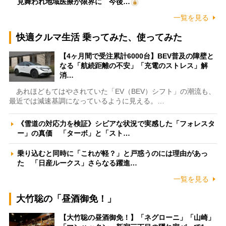
見舞われ地域医療が限界に 今後…
一覧を見る
快適クルマ生活 乗ってみた、使ってみた
【4ヶ月間で受注累計6000台】BEV普及の障壁と
なる「航続距離の不安」「充電のストレス」解
消…
あれほどもてはやされていた「EV（BEV）シフト」の潮流も、
最近では減速基調になっているように見える。…
《雪道の対応力を検証》シビアな状況で実感した「フォレスタ
ー」の真価 「ターボ」と「スト…
乗り込むと同時に「これが軽？」と戸惑うのには理由があっ
た 「日産ルークス」さらなる躍進…
一覧を見る
大竹聡の「昼酒御免！」
【大竹聡の昼酒御免！】「ネグローニ」「山崎」