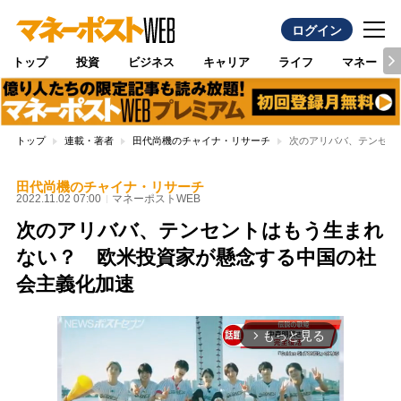
ログイン
トップ
投資
ビジネス
キャリア
ライフ
マネー
トップ
連載・著者
田代尚機のチャイナ・リサーチ
次のアリババ、テンセン
田代尚機のチャイナ・リサーチ
2022.11.02 07:00
マネーポストWEB
次のアリババ、テンセントはもう生まれ
ない？ 欧米投資家が懸念する中国の社
会主義化加速
もっと見る
arrow_forward_ios