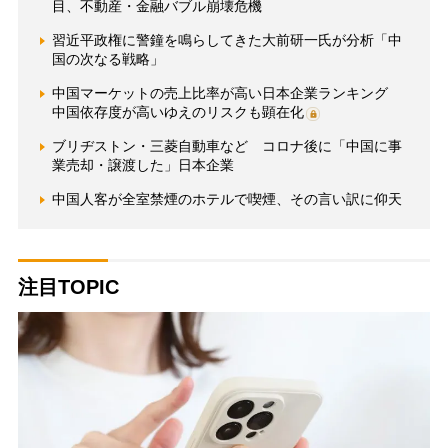
目、不動産・金融バブル崩壊危機
習近平政権に警鐘を鳴らしてきた大前研一氏が分析「中
国の次なる戦略」
中国マーケットの売上比率が高い日本企業ランキング
中国依存度が高いゆえのリスクも顕在化
ブリヂストン・三菱自動車など コロナ後に「中国に事
業売却・譲渡した」日本企業
中国人客が全室禁煙のホテルで喫煙、その言い訳に仰天
注目TOPIC