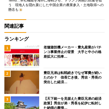
Temu…本社機能を海外に移転させ、トランプ関税の回避を狙
う 現地人を隠れ蓑にした中国企業の農業参入・土地取得への
懸念も
関連記事
ランキング
老舗遊技機メーカー・豊丸産業がパチ
1
ンコ事業停止の背景 大手と中小の格
差拡大に拍車…
豊臣兄弟は転戦続きでなぜ軍費が続い
2
たのか？ 信長亡き後、秀吉・秀長の
突出した経済…
【天下統一を見据えた豊臣兄弟の経済
3
政策】秀吉が弟・秀長を紀伊に転封し
た納得の事情…