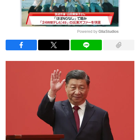
Powered by 
GliaStudios
Mute