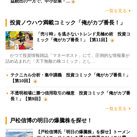
益続出の一方で、中小企業・…
一覧を見る
投資ノウハウ満載コミック「俺がカブ番長！」
「売り時」を逃さないトレンド見極め術 投資コ
ミック「俺がカブ番長！」【第11回】
かつて投資情報雑誌「マネーポスト」にて、圧倒的な情報量が
詰め込まれた「天下無敵の株コミック」とし…
テクニカル分析・集中講義 投資コミック「俺がカブ番長！」
【第10回】
不透明相場に勝つ信用取引の極意 投資コミック「俺がカブ番
長！」【第9回】
一覧を見る
戸松信博の明日の爆騰株を探せ！
【戸松信博氏「明日の爆騰株」を探せ】トーメン