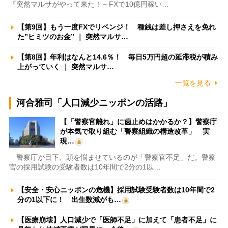
『突然マルサがやって来た！～FXで10億円稼い…
【第9回】もう一度FXでリベンジ！ 種銭は差し押さえを免れ
た”ヒミツのお金” ｜ 突然マルサ…
【第8回】年利はなんと14.6％！ 毎日5万円超の延滞税が積み
上がっていく ｜ 突然マルサ…
一覧を見る
河合雅司「人口減少ニッポンの活路」
【「警察官離れ」に歯止めはかかるか？】警察庁
が本気で取り組む「警察組織の構造改革」 実
現…
警察庁が目下、頭を悩ませているのが「警察官不足」だ。警察
官の採用試験の受験者数は10年間で2分の1以…
【安全・安心ニッポンの危機】採用試験受験者数は10年間で2
分の1以下に！ 出生数減がも…
【医療崩壊】人口減少で「医師不足」に加えて「患者不足」に