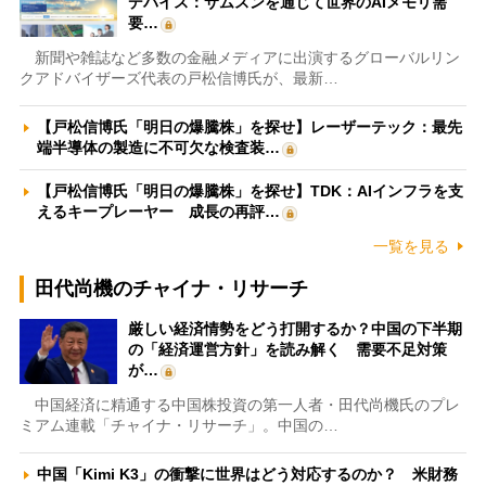
デバイス：サムスンを通じて世界のAIメモリ需
要…
新聞や雑誌など多数の金融メディアに出演するグローバルリン
クアドバイザーズ代表の戸松信博氏が、最新…
【戸松信博氏「明日の爆騰株」を探せ】レーザーテック：最先
端半導体の製造に不可欠な検査装…
【戸松信博氏「明日の爆騰株」を探せ】TDK：AIインフラを支
えるキープレーヤー 成長の再評…
一覧を見る
田代尚機のチャイナ・リサーチ
厳しい経済情勢をどう打開するか？中国の下半期
の「経済運営方針」を読み解く 需要不足対策
が…
中国経済に精通する中国株投資の第一人者・田代尚機氏のプレ
ミアム連載「チャイナ・リサーチ」。中国の…
中国「Kimi K3」の衝撃に世界はどう対応するのか？ 米財務