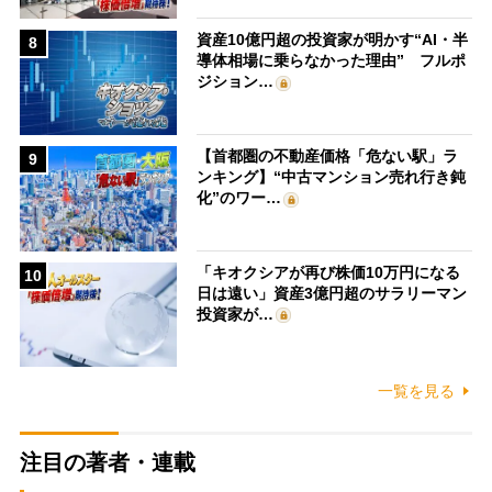
資産10億円超の投資家が明かす“AI・半
8
導体相場に乗らなかった理由” フルポ
ジション…
【首都圏の不動産価格「危ない駅」ラ
9
ンキング】“中古マンション売れ行き鈍
化”のワー…
「キオクシアが再び株価10万円になる
10
日は遠い」資産3億円超のサラリーマン
投資家が…
一覧を見る
注目の著者・連載