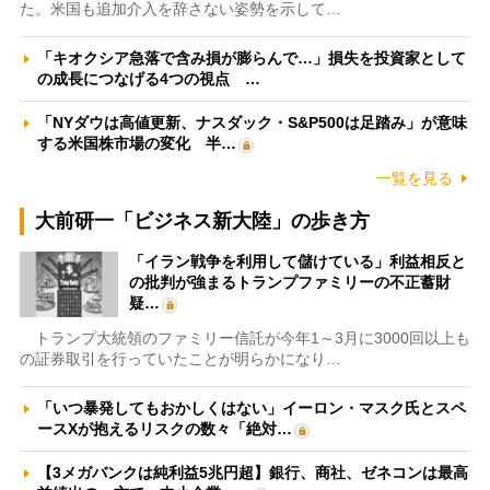
た。米国も追加介入を辞さない姿勢を示して…
「キオクシア急落で含み損が膨らんで…」損失を投資家として
の成長につなげる4つの視点 …
「NYダウは高値更新、ナスダック・S&P500は足踏み」が意味
する米国株市場の変化 半…
一覧を見る
大前研一「ビジネス新大陸」の歩き方
「イラン戦争を利用して儲けている」利益相反と
の批判が強まるトランプファミリーの不正蓄財
疑…
トランプ大統領のファミリー信託が今年1～3月に3000回以上も
の証券取引を行っていたことが明らかになり…
「いつ暴発してもおかしくはない」イーロン・マスク氏とスペ
ースXが抱えるリスクの数々「絶対…
【3メガバンクは純利益5兆円超】銀行、商社、ゼネコンは最高