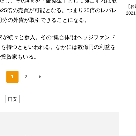
ただし、その4％を「証拠金」として拠出すれば取
【お
25倍の売買が可能となる。つまり25倍のレバレ
202
万円分の外貨が取引できることになる。
が続々と参入。その“集合体”はヘッジファンド
力を持つともいわれる。なかには数億円の利益を
婦投資家もいる。
1
2
円
円安