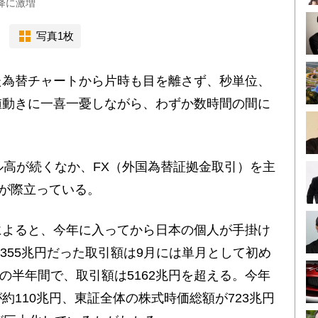
降に激増
写真1枚
為替チャートから片時も目を離さず、秒単位、
値動きに一喜一憂しながら、わずか数時間の間に
高が続くなか、FX（外国為替証拠金取引）を主
感が際立っている。
よると、今年に入ってから日本の個人が手掛け
355兆円だった取引額は9月には単月として初め
らの半年間で、取引額は5162兆円を超える。今年
約110兆円、東証全体の株式時価総額が723兆円