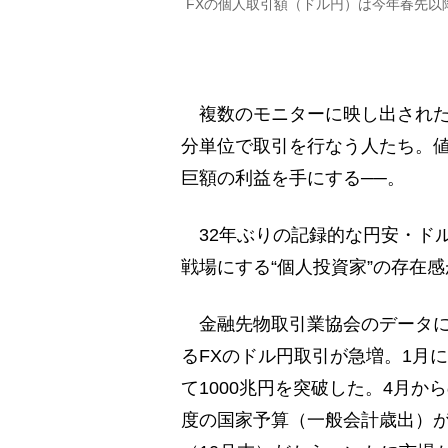
FXの個人取引額（ドル円）は今年春先以
複数のモニターに映し出された
分単位で取引を行なう人たち。
巨額の利益を手にする──。
32年ぶりの記録的な円安・ドル
戦場にする“個人投資家”の存在
金融先物取引業協会のデータに
るFXのドル円取引が急増。1月に
て1000兆円を突破した。4月か
度の国家予算（一般会計歳出）が