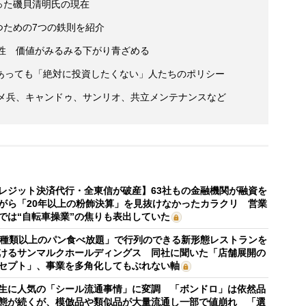
った磯貝清明氏の現在
つための7つの鉄則を紹介
男性 価値がみるみる下がり青ざめる
あっても「絶対に投資したくない」人たちのポリシー
コメ兵、キャンドゥ、サンリオ、共立メンテナンスなど
レジット決済代行・全東信が破産】63社もの金融機関が融資を
がら「20年以上の粉飾決算」を見抜けなかったカラクリ 営業
では“自転車操業”の焦りも表出していた
0種類以上のパン食べ放題」で行列のできる新形態レストランを
けるサンマルクホールディングス 同社に聞いた「店舗展開の
セプト」、事業を多角化してもぶれない軸
生に人気の「シール流通事情」に変調 「ボンドロ」は依然品
態が続くが、模倣品や類似品が大量流通し一部で値崩れ 「選