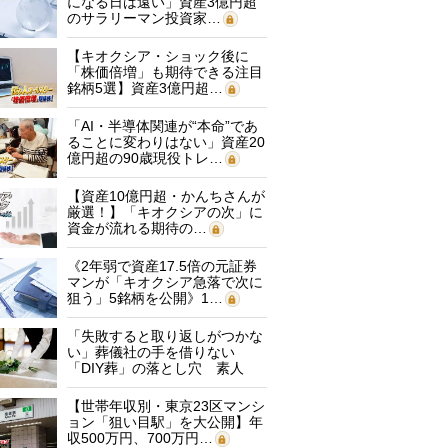
になる日は遠い」資産3億円超
のサラリーマン投資家…
【キオクシア・ショック後に
「株価倍増」も期待できる注目
銘柄5選】資産3億円超…
「AI・半導体関連が“本命”であ
ることに変わりはない」資産20
億円超の90歳現役トレ…
【資産10億円超・かんちさんが
厳選！】「キオクシアの次」に
資金が流れる期待の…
《2年弱で資産17.5倍の元証券
マンが「キオクシア急落で次に
狙う」5銘柄を公開》1…
「失敗すると取り返しがつかな
い」葬儀社の手を借りない
「DIY葬」の落とし穴 素人
に…
【世帯年収別・東京23区マンシ
ョン「狙い目駅」を大公開】年
収500万円、700万円…