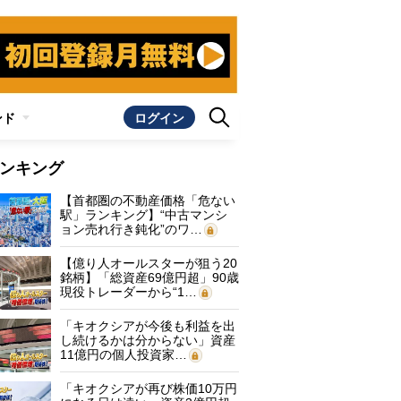
ンド
ログイン
ンキング
【首都圏の不動産価格「危ない
駅」ランキング】“中古マンシ
ョン売れ行き鈍化”のワ…
【億り人オールスターが狙う20
銘柄】「総資産69億円超」90歳
現役トレーダーから“1…
「キオクシアが今後も利益を出
し続けるかは分からない」資産
11億円の個人投資家…
「キオクシアが再び株価10万円