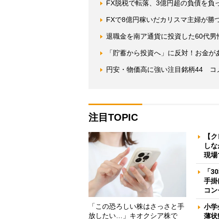
FX脱税で転落、3億円超の負債を負
FXで8億円稼いだカリスマ主婦が勝
退職金を南ア通貨に投資した60代
「貯蓄から投資へ」に反対！お金が
円安・物価高に強い注目銘柄44 
注目TOPIC
【ク
しな
現場
「3
手掛
コン
「この恐ろしい株はさっさと手
小学
放したい…」キオクシア株で
薄状