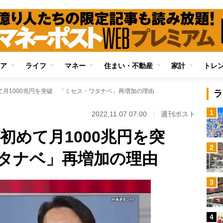
ア
ライフ
マネー
住まい・不動産
家計
トレ
て月1000兆円を突破 「ミセス・ワタナベ」再増加の理由
ラ
1
2022.11.07 07:00
週刊ポスト
初めて月1000兆円を突
2
タナベ」再増加の理由
3
4